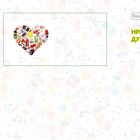
НР
ДУ