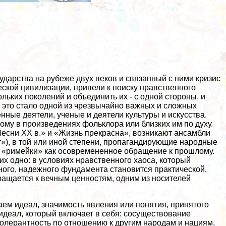
дарства на рубеже двух веков и связанный с ними кризис
еской цивилизации, привели к поиску нравственного
ьких поколений и объединить их - с одной стороны, и
И это стало одной из чрезвычайно важных и сложных
нные деятели, ученые и деятели культуры и искусства.
ому в произведениях фольклора или близких им по духу.
Песни XX в.» и «Жизнь прекрасна», возникают ансамбли
»), в той или иной степени, пропагандирующие народные
т «римейки» как осовремененное обращение к прошлому.
х одно: в условиях нравственного хаоса, который
ого, надежного фундамента становится пpaктической,
ращается к вечным ценностям, одним из носителей
аем идеал, значимость явления или понятия, принятого
 идеал, который включает в себя: сосуществование
олерантность по отношению к другим народам и нациям,