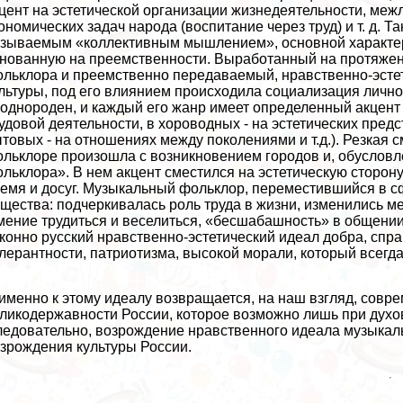
цент на эстетической организации жизнедеятельности, ме
ономических задач народа (воспитание через труд) и т. д. Т
зываемым «коллективным мышлением», основной хаpaктери
нованную на преемственности. Выработанный на протяжен
льклора и преемственно передаваемый, нравственно-эсте
льтуры, под его влиянием происходила социализация лично
однороден, и каждый его жанр имеет определенный акцент 
удовой деятельности, в хороводных - на эстетических пре
товых - на отношениях между поколениями и т.д.). Резкая 
льклоре произошла с возникновением городов и, обусловл
льклора». В нем акцент сместился на эстетическую сторон
емя и досуг. Музыкальный фольклор, переместившийся в сф
щества: подчеркивалась роль труда в жизни, изменились 
мение трудиться и веселиться, «бесшабашность» в общении 
конно русский нравственно-эстетический идеал добра, спр
лерантности, патриотизма, высокой морали, который всегда
именно к этому идеалу возвращается, на наш взгляд, совр
ликодержавности России, которое возможно лишь при духо
едовательно, возрождение нравственного
идеала
музыкал
зрождения культуры России.