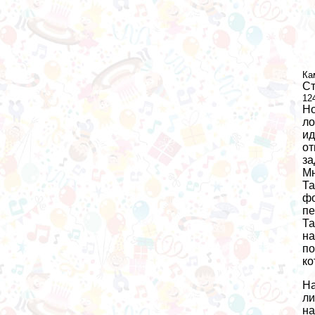
Ка
Ст
12
Но
ло
ид
от
за
Мн
Та
фо
пе
Та
на
по
ко
На
ли
на