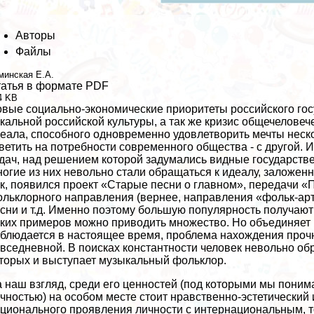
Авторы
Файлы
минская Е.А.
атья в формате PDF
4 KB
вые социально-экономические приоритеты российского госу
кальной российской культуры, а так же кризис общечеловеч
еала, способного одновременно удовлетворить мечты нескол
ветить на потребности современного общества - с другой. 
дач, над решением которой задумались видные государстве
огие из них невольно стали обращаться к идеалу, заложенн
к, появился проект «Старые песни о главном», передачи «
льклорного направления (вернее, направления «фольк-арт
сни и т.д. Именно поэтому большую популярность получаю
ких примеров можно приводить множество. Но объединяет и
блюдается в настоящее время, проблема нахождения прочн
вседневной. В поисках константности человек невольно об
торых и выступает музыкальный фольклор.
 наш взгляд, среди его ценностей (под которыми мы поним
чностью) на особом месте стоит нравственно-эстетический
ционального проявления личности с интернациональным, т