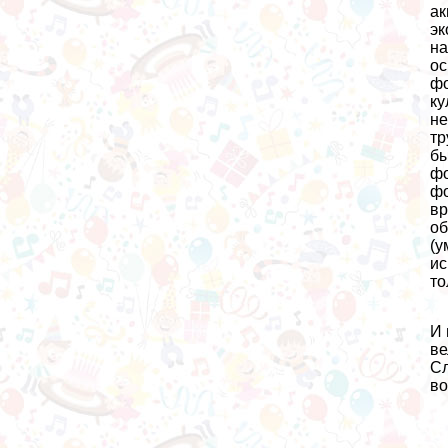
ак
эк
на
ос
фо
ку
не
тр
бы
фо
фо
вр
об
(у
ис
то
И 
ве
Сл
во