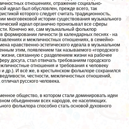
жличностных отношениях, отражение социально-
акой идеал был обусловлен, прежде всего, так
стикой которого следует считать традиционность,
ии многовековой истории существования музыкального
тический идеал органично пронизывал все сферы
сти. Конечно же, сам музыкальный фольклор
в формировании личности (в календарных песнях - на
дставлениях и межличностных отношениях, в семейно-
смена нравственно-эстетического идеала в музыкальном
енным этим, появлением так называемого «городского
у жизни, связанную с разделением жизни на рабочее
еру досуга, стал отвечать требованиям городского
межличностные отношения и требования к человеку
и др.). И всё же, в крестьянском фольклоре сохранился
аведливости, честности, межличностных отношений,
 отличал русского человека.
еменное общество, в котором стали доминировать идеи
вном объединении всех народов, ее населяющих.
ьного
фольклора
способно
стать основой духовного