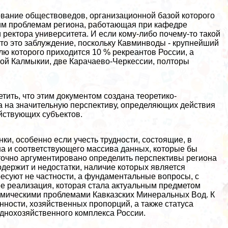
ование обществоведов, организационной базой которого
ким проблемам региона, работающая при кафедре
ректора университета. И если кому-либо почему-то такой
то это заблуждение, поскольку Кавминводы - крупнейший
олю которого приходится 10 % рекреантов России, а
иной Калмыкии, две Карачаево-Черкессии, полторы
тить, что этим документом создана теоретико-
а на значительную перспективу, определяющих действия
йствующих субъектов.
и, особенно если учесть трудности, состоящие, в
она и соответствующего массива данных, которые бы
точно аргументировано определить перспективы региона
содержит и недостатки, наличие которых является
есуют не частности, а фундаментальные вопросы, с
ее реализация, которая стала актуальным предметом
номическими проблемами Кавказских Минеральных Вод. К
ности, хозяйственных пропорций, а также статуса
однохозяйственного комплекса России.