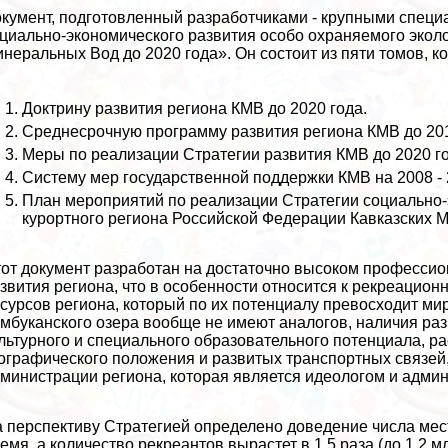
кумент, подготовленный разработчиками - крупными специа
циально-экономического развития особо охраняемого эколо
неральных Вод до 2020 года». Он состоит из пяти томов, к
Доктрину развития региона КМВ до 2020 года.
Среднесрочную программу развития региона КМВ до 2010
Меры по реализации Стратегии развития КМВ до 2020 го
Систему мер государственной поддержки КМВ на 2008 - 
План мероприятий по реализации Стратегии социально-
курортного региона Российской Федерации Кавказских 
от документ разработан на достаточно высоком професси
звития региона, что в особенности относится к рекреацион
сурсов региона, который по их потенциалу превосходит ми
мбуканского озера вообще не имеют аналогов, наличия раз
льтурного и специального образовательного потенциала, ра
ографического положения и развитых трaнcпортных связей
министрации региона, которая является идеологом и админ
 перспективу Стратегией определено доведение числа мест
емя, а количество рекреантов вырастет в 1,5 раза (до 1,2 