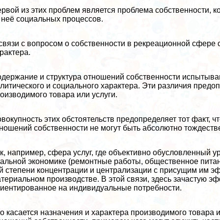
рвой из этих проблем является проблема собственности, к
 неё социальных процессов.
связи с вопросом о собственности в рекреационной сфере 
paктера.
держание и структура отношений собственности испытыва
литического и социального хаpaктера. Эти различия предо
оизводимого товара или услуги.
вокупность этих обстоятельств предопределяет тот факт, ч
ношений собственности не могут быть абсолютно тождест
к, например, сфера услуг, где объективно обусловленный у
альной экономике (ремонтные работы, общественное питани
й степени концентрации и централизации с присущим им эф
териальном производстве. В этой связи, здесь зачастую э
иентированное на индивидуальные потребности.
о касается назначения и хаpaктера производимого товара и