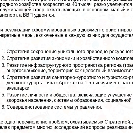
родного хозяйства возрастет на 40 тысяч, резко увеличитс
служивающей сфер, охватывающих, в основном, малый и ср
aнcпорт, а ВВП удвоится.
я реализации сформулированных в документе ориентиров 
нкретные меры, включенные в каждую из них для осуществле
Стратегия сохранения уникального природно-ресурсного
Стратегия развития экономики и хозяйственного компле
Развитие инфраструктурного прострaнcтва региона (трa
энергоснабжение, территория как целостный взаимосвя
Стратегия развития санаторно-курортного и туристско-
детского курорта типа «Артека» на 1,5 тысячи мест, ра
аквапарки.
Развитие личности и общества, включающие улучшение 
здоровья населения, системы образования, социальной
Совершенствование системы управления.
е одно перечисление проблем, охватываемых Стратегией,
елав предметом многих исследований вопросы реализации 