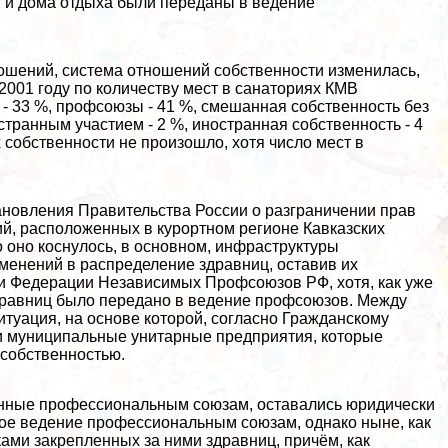
 и дома отдыха были переданы в ведение
ошений, система отношений собственности изменилась,
 2001 году по количеству мест в санаториях КМВ
- 33 %, профсоюзы - 41 %, смешанная собственность без
странным участием - 2 %, иностранная собственность - 4
обственности не произошло, хотя число мест в
новления Правительства России о разграничении прав
й, расположенных в курортном регионе Кавказских
о оно коснулось, в основном, инфраструктуры
менений в распределение здравниц, оставив их
ти Федерации Независимых Профсоюзов РФ, хотя, как уже
дравниц было передано в ведение профсоюзов. Между
итуация, на основе которой, согласно Гражданскому
 и муниципальные унитарные предприятия, которые
 собственностью.
данные профессиональным союзам, оставались юридически
ное ведение профессиональным союзам, однако ныне, как
ами закрепленных за ними здравниц, причём, как