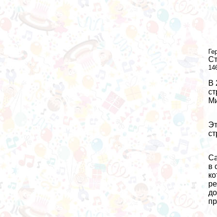
Ге
Ст
14
В 
ст
Ми
Эт
ст
Са
в 
ко
ре
до
пр