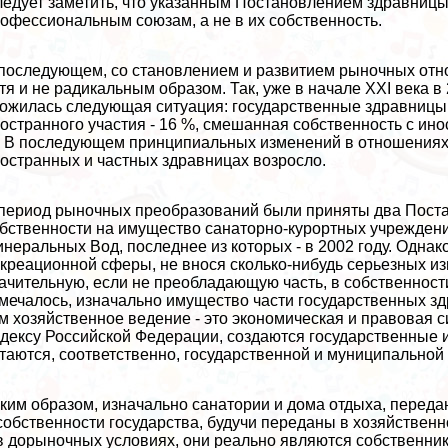
едует заметить, что указанным Постановлением здравницы
офессиональным союзам, а не в их собственность.
последующем, со становлением и развитием рыночных отн
тя и не радикальным образом. Так, уже в начале XXI века в
ожилась следующая ситуация: государственные здравницы 
остранного участия - 16 %, смешанная собственность с ино
 В последующем принципиальных изменений в отношениях с
остранных и частных здравницах возросло.
период рыночных преобразований были приняты два Поста
бственности на имущество санаторно-курортных учреждени
неральных Вод, последнее из которых - в 2002 году. Однак
креационной сферы, не внося сколько-нибудь серьезных из
ачительную, если не преобладающую часть, в собственнос
мечалось, изначально имущество части государственных з
м хозяйственное ведение - это экономическая и правовая с
дексу Российской Федерации, создаются государственные
таются, соответственно, государственной и муниципальной
ким образом, изначально санатории и дома отдыха, пере
собственности государства, будучи переданы в хозяйствен
в дорыночных условиях, они реально являются собственник