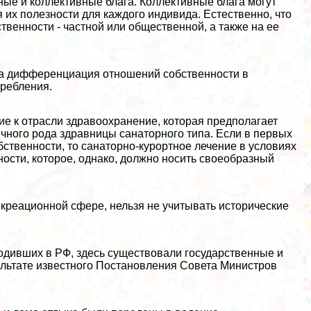
ные и коллективные блага. Коллективные блага могут
 их полезности для каждого индивида. Естественно, что
твенности - частной или общественной, а также на ее
жна дифференциация отношений собственности в
трeбления.
е к отрасли здравоохранение, которая предполагает
ичного рода здравницы санаторного типа. Если в первых
ственности, то санаторно-курортное лечение в условиях
ости, которое, однако, должно носить своеобразный
креационной сфере, нельзя не учитывать исторические
дивших в РФ, здесь существовали государственные и
льтате известного Постановления Совета Министров