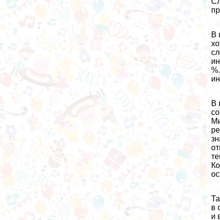
Сл
пр
В 
хо
сл
ин
%.
ин
В 
со
Ми
ре
зн
от
те
Ко
ос
Та
в 
и 