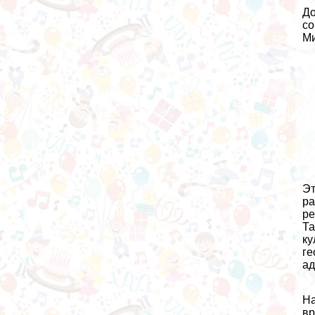
До
со
Ми
Эт
ра
ре
Та
ку
ге
ад
На
вр