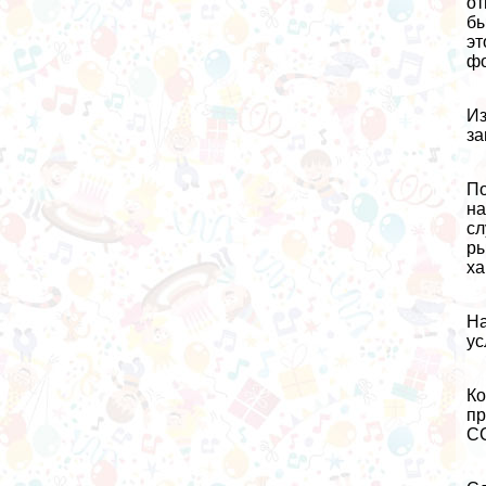
от
бы
эт
фо
Из
за
По
на
сл
ры
ха
На
ус
Ко
пр
СС