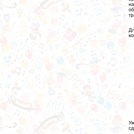
на
об
тр
Дл
ко
Уж
сд