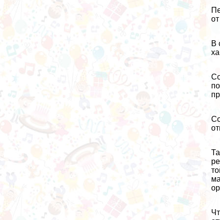
Пе
от
В 
ха
Со
по
пр
Со
от
Та
ре
то
ма
ор
Чт