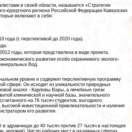
листами в своей области, называется «Стратегия
го-курортного региона Российской Федерации Кавказских
оторые включают в себя:
 года (с перспективой до 2020 года).
да.
2012 годы, которая представлена в виде проекта.
экономического развития особо охраняемого эколого-
Минеральных Вод.
ональном уровне и содержит перспективную программу
ной сфере. Он исходит из уникальности природных
ровой аналог - Карловы Вары, а лечебные грязи
витой клинической и научной базы, значительного
ссчитанного на 76 тысяч студентов, выгодного
, высокой инвестиционной привлекательности и наличия
истратором его развития.
 в здравницах до 40 тысяч против 27 тысяч в настоящее
млн. человек). Число рабочих мест в различных сферах