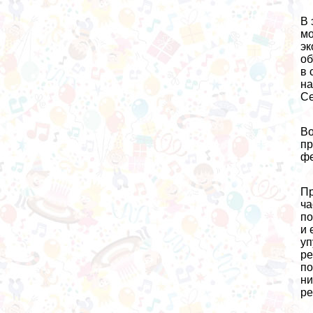
В 
мо
эк
об
в 
на
Се
Во
пp
фе
Пр
ча
по
и 
уп
ре
по
ни
ре