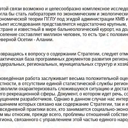
этой связи возможно и целесообразно комплексное исслед
гла бы стать лаборатория по экономическим и экологичес
ономической теории ПГЛУ под эгидой администрации КМВ и 
ъект исследования представляется недостаточно крупным, 
стране и известный в мире бальнеологический курорт, на д
селение составляет миллион человек, то есть три с полов
верной Осетии - Алании.
звращаясь к вопросу о содержании Стратегии, следует отме
aктическая база программных документов развития регион
деральных, региональных, муниципальных структур и хозя
оведённая работа заслуживает весьма положительной оценк
стности, в отсутствии единой статистической службы реги
зволили охаpaктеризовать сложившуюся ситуацию и доста
его рекреационной сферы. Документ, о котором идет речь, 
ущением разработчиков. Однако в данном случае нас интер
шением которых связано как содержание Стратегии, так и 
вседневной пpaктики всех, кто занимается социально-эко
м мы относим, прежде всего, проблемы отношений собствен
гиона, связанного с управлением этой частью единого нар