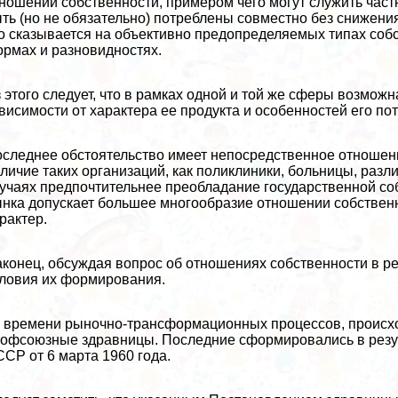
ношений собственности, примером чего могут служить част
ть (но не обязательно) потрeблены совместно без снижения
о сказывается на объективно предопределяемых типах собс
рмах и разновидностях.
 этого следует, что в рамках одной и той же сферы возмо
висимости от хаpaктера ее продукта и особенностей его по
следнее обстоятельство имеет непосредственное отношени
личие таких организаций, как поликлиники, больницы, разл
учаях предпочтительнее преобладание государственной соб
нка допускает большее многообразие отношении собственн
paктер.
конец, обсуждая вопрос об отношениях собственности в ре
ловия их формирования.
 времени рыночно-трaнcформационных процессов, происхо
офсоюзные здравницы. Последние сформировались в резу
СР от 6 марта 1960 года.