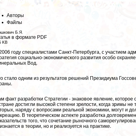
Авторы
Файлы
ршкович Б.Я.
атья в формате PDF
6 KB
2006 году специалистами Санкт-Петербурга, с участием ад
ратегия социально-экономического развития особо охраняе
неральных Вод.
о стало одним из результатов решений Президиума Госсов
раны.
м факт разработки Стратегии - знаковое явление, которое
стране достигли высокой степени зрелости, когда зримы не 
торых, наряду с вопросами реальной экономики, могут и 
креацию. В теоретическом аспекте разработка долговремен
казательств того, что сочетание рыночного саморегулиров
изнается в теории, но и реализуется на пpaктике.