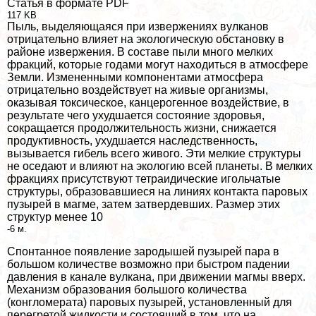
Статья в формате PDF
117 KB
Пыль, выделяющаяся при извержениях вулканов
отрицательно влияет на экологическую обстановку в
районе извержения. В составе пыли много мелких
фpaкций, которые годами могут находиться в атмосфере
Земли. Измененными компонентами атмосфера
отрицательно воздействует на живые организмы,
оказывая токсическое, канцерогенное воздействие, в
результате чего ухудшается состояние здоровья,
сокращается продолжительность жизни, снижается
продуктивность, ухудшается наследственность,
вызывается гибель всего живого. Эти мелкие структуры
не оседают и влияют на экологию всей планеты. В мелких
фpaкциях присутствуют тетраидические игольчатые
структуры, образовавшиеся на линиях контакта паровых
пузырей в магме, затем затвердевших. Размер этих
структур менее 10
-6 м.
Спонтанное появление зародышей пузырей пара в
большом количестве возможно при быстром падении
давления в канале вулкана, при движении магмы вверх.
Механизм образования большого количества
(конгломерата) паровых пузырей, установленный для
перегретой жидкости и состоящий в том, что на