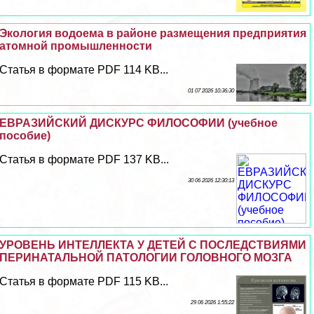
Экология водоема в районе размещения предприятия
атомной промышленности
Статья в формате PDF 114 KB...
01 07 2026 10:36:30
ЕВРАЗИЙСКИЙ ДИСКУРС ФИЛОСОФИИ (учебное
пособие)
Статья в формате PDF 137 KB...
30 06 2026 12:30:13
УРОВЕНЬ ИНТЕЛЛЕКТА У ДЕТЕЙ С ПОСЛЕДСТВИЯМИ
ПЕРИНАТАЛЬНОЙ ПАТОЛОГИИ ГОЛОВНОГО МОЗГА
Статья в формате PDF 115 KB...
29 06 2026 1:55:22