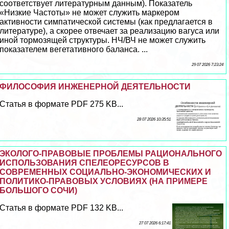
соответствует литературным данным). Показатель
«Низкие Частоты» не может служить маркером
активности симпатической системы (как предлагается в
литературе), а скорее отвечает за реализацию вагуса или
иной тормозящей структуры. НЧ/ВЧ не может служить
показателем вегетативного баланса. ...
29 07 2026 7:23:24
ФИЛОСОФИЯ ИНЖЕНЕРНОЙ ДЕЯТЕЛЬНОСТИ
Статья в формате PDF 275 KB...
28 07 2026 10:35:51
ЭКОЛОГО-ПРАВОВЫЕ ПРОБЛЕМЫ РАЦИОНАЛЬНОГО
ИСПОЛЬЗОВАНИЯ СПЕЛЕОРЕСУРСОВ В
СОВРЕМЕННЫХ СОЦИАЛЬНО-ЭКОНОМИЧЕСКИХ И
ПОЛИТИКО-ПРАВОВЫХ УСЛОВИЯХ (НА ПРИМЕРЕ
БОЛЬШОГО СОЧИ)
Статья в формате PDF 132 KB...
27 07 2026 6:17:41