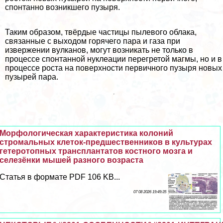
спонтанно возникшего пузыря.
Таким образом, твёрдые частицы пылевого облака,
связанные с выходом горячего пара и газа при
извержении вулканов, могут возникать не только в
процессе спонтанной нуклеации перегретой магмы, но и в
процессе роста на поверхности первичного пузыря новых
пузырей пара.
Морфологическая хаpaктеристика колоний
стромальных клеток-предшественников в культурах
гетеротопных трaнcплантатов костного мозга и
селезёнки мышей разного возраста
Статья в формате PDF 106 KB...
07 08 2026 19:49:35