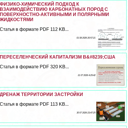
ФИЗИКО-ХИМИЧЕСКИЙ ПОДХОД К
ВЗАИМОДЕЙСТВИЮ КАРБОНАТНЫХ ПОРОД С
ПОВЕРХНОСТНО-АКТИВНЫМИ И ПОЛЯРНЫМИ
ЖИДКОСТЯМИ
Статья в формате PDF 112 KB...
01 08 2026 20:57:21
ПЕРЕСЕЛЕНЧЕСКИЙ КАПИТАЛИЗМ В&#8239;США
Статья в формате PDF 320 KB...
31 07 2026 4:29:42
ДРЕНАЖ ТЕРРИТОРИИ ЗАСТРОЙКИ
Статья в формате PDF 113 KB...
30 07 2026 23:47:25