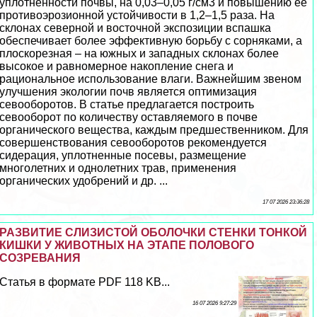
уплотненности почвы, на 0,03–0,05 г/см3 и повышению ее
противоэрозионной устойчивости в 1,2–1,5 раза. На
склонах северной и восточной экспозиции вспашка
обеспечивает более эффективную борьбу с сорняками, а
плоскорезная – на южных и западных склонах более
высокое и равномерное накопление снега и
рациональное использование влаги. Важнейшим звеном
улучшения экологии почв является оптимизация
севооборотов. В статье предлагается построить
севооборот по количеству оставляемого в почве
органического вещества, каждым предшественником. Для
совершенствования севооборотов рекомендуется
сидерация, уплотненные посевы, размещение
многолетних и однолетних трав, применения
органических удобрений и др. ...
17 07 2026 23:36:28
РАЗВИТИЕ СЛИЗИСТОЙ ОБОЛОЧКИ СТЕНКИ ТОНКОЙ
КИШКИ У ЖИВОТНЫХ НА ЭТАПЕ ПОЛОВОГО
СОЗРЕВАНИЯ
Статья в формате PDF 118 KB...
16 07 2026 9:27:29