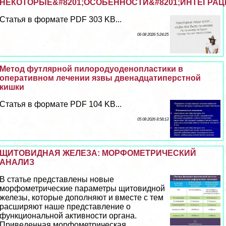
НЕКОТОРЫЕ&#8201;ОСОБЕННОСТИ&#8201;ИНТЕГРАЦ
Статья в формате PDF 303 KB...
06 08 2026 5:24:25
Метод футлярной пилородуоденопластики в
оперативном лечении язвы двенадцатиперстной
кишки
Статья в формате PDF 104 KB...
05 08 2026 8:58:13
ЩИТОВИДНАЯ ЖЕЛЕЗА: МОРФОМЕТРИЧЕСКИЙ
АНАЛИЗ
В статье представлены новые
морфометрические параметры щитовидной
железы, которые дополняют и вместе с тем
расширяют наше представление о
функциональной активности органа.
Приведенная морфометрическая