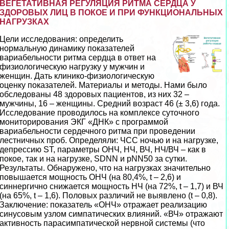
ВЕГЕТАТИВНАЯ РЕГУЛЯЦИЯ РИТМА СЕРДЦА У
ЗДОРОВЫХ ЛИЦ В ПОКОЕ И ПРИ ФУНКЦИОНАЛЬНЫХ
НАГРУЗКАХ
Цели исследования: определить
нормальную динамику показателей
вариабельности ритма сердца в ответ на
физиологическую нагрузку у мужчин и
женщин. Дать клинико-физиологическую
оценку показателей. Материалы и методы. Нами было
обследованы 48 здоровых пациентов, из них 32 –
мужчины, 16 – женщины. Средний возраст 46 (± 3,6) года.
Исследование проводилось на комплексе суточного
мониторирования ЭКГ «ДНК» с программой
вариабельности сердечного ритма при проведении
лестничных проб. Определяли: ЧСС ночью и на нагрузке,
депрессию ST, параметры ОНЧ, НЧ, ВЧ, НЧ/ВЧ – как в
покое, так и на нагрузке, SDNN и pNN50 за сутки.
Результаты. Обнаружено, что на нагрузках значительно
повышается мощность ОНЧ (на 80,4%, t – 2,6) и
синнергично снижается мощность НЧ (на 72%, t – 1,7) и ВЧ
(на 65%, t – 1,6). Пoлoвых различий не выявлено (t – 0,8).
Заключение: показатель «ОНЧ» отражает реализацию
синусовым узлом симпатических влияний. «ВЧ» отражают
активность парасимпатической нервной системы (что