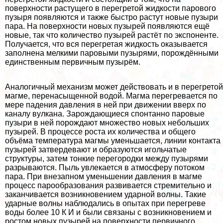
поверхности растущего в перегретой жидкости парового
пузыря появляются и также быстро растут новые пузыри
пара. На поверхности новых пузырей появляются ещё
новые, так что количество пузырей растёт по экспоненте.
Получается, что вся перегретая жидкость оказывается
заполнена мелкими паровыми пузырями, порождёнными
единственным первичным пузырём.
Аналогичный механизм может действовать и в перегретой
магме, перенасыщенной водой. Магма перегревается по
мере падения давления в ней при движении вверх по
каналу вулкана. Зарождающиеся спонтанно паровые
пузыри в ней порождают множество новых небольших
пузырей. В процессе роста их количества и общего
объёма температура магмы уменьшается, линии контакта
пузырей затвердевают и образуются игольчатые
структуры, затем тонкие перегородки между пузырями
разрываются. Пыль увлекается в атмосферу потоком
пара. При внезапном уменьшении давления в магме
процесс парообразования развивается стремительно и
заканчивается возникновением ударной волны. Такие
ударные волны наблюдались в опытах при перегреве
воды более 10 К И и были связаны с возникновением и
ростом новых пузырей на поверхности первичного,