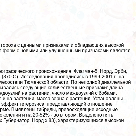
 гороха с ценными признаками и обладающих высокой
я форм с новыми или улучшенными признаками является
еографического происхождения: Флагман-5, Норд, Эрби,
(870 С). Исследования проводились в 1999-2001 г., на
лесостепи Тюменской области. По неполной диаллельной
тывались следующие количественные признаки: длина
ждоузлий на растении, число междоузлий с бобами,
е и на растении, масса зерна с растения. Установлены
 эффект гетерозиса, представляющий отношение
форме. Выявлены гибриды, превосходящие исходные
колении и на 20-52% - во втором. Выделено пять
 x Губернатор, Норд x 83), хаpaктеризующихся высокой