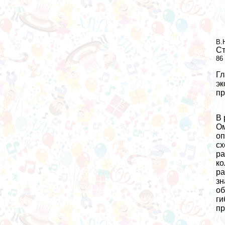
В.
Ст
86
Гл
эк
пр
В 
Ом
оп
сх
ра
ко
ра
зн
об
ги
пр