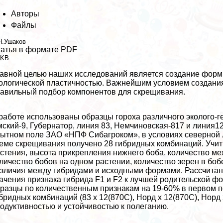
Авторы
Файлы
Н.Ушаков
атья в формате PDF
 KB
авной целью наших исследований является создание форм
ологической пластичностью. Важнейшим условием создани
авильный подбор компонентов для скрещивания.
работе использованы образцы гороха различного эколого-г
ский-9, Губернатор, линия 83, Немчиновская-817 и линия12 
ытном поле ЗАО «НПФ Сибагроком», в условиях северной 
еме скрещивания получено 28 гибридных комбинаций. Учи
стения, высота прикрепления нижнего боба, количество ме
личество бобов на одном растении, количество зерен в боб
зличия между гибридами и исходными формами. Рассчитан
ачения признака гибрида F1 и F2 к лучшей родительской 
разцы по количественным признакам на 19-60% в первом по
бридных комбинаций (83 x 12(870C), Норд x 12(870C), Норд
одуктивностью и устойчивостью к полеганию.