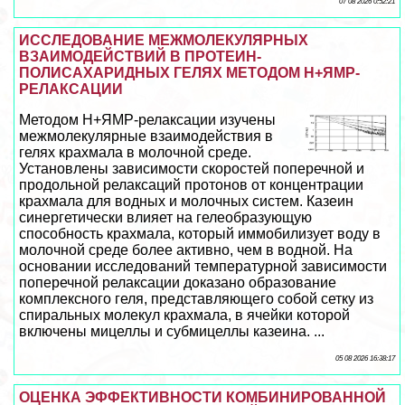
07 08 2026 0:52:21
ИССЛЕДОВАНИЕ МЕЖМОЛЕКУЛЯРНЫХ
ВЗАИМОДЕЙСТВИЙ В ПРОТЕИН-
ПОЛИСАХАРИДНЫХ ГЕЛЯХ МЕТОДОМ Н+ЯМР-
РЕЛАКСАЦИИ
Методом Н+ЯМР-релаксации изучены
межмолекулярные взаимодействия в
гелях крахмала в молочной среде.
Установлены зависимости скоростей поперечной и
продольной релаксаций протонов от концентрации
крахмала для водных и молочных систем. Казеин
синергетически влияет на гелеобразующую
способность крахмала, который иммобилизует воду в
молочной среде более активно, чем в водной. На
основании исследований температурной зависимости
поперечной релаксации доказано образование
комплексного геля, представляющего собой сетку из
спиральных молекул крахмала, в ячейки которой
включены мицеллы и субмицеллы казеина. ...
05 08 2026 16:38:17
ОЦЕНКА ЭФФЕКТИВНОСТИ КОМБИНИРОВАННОЙ