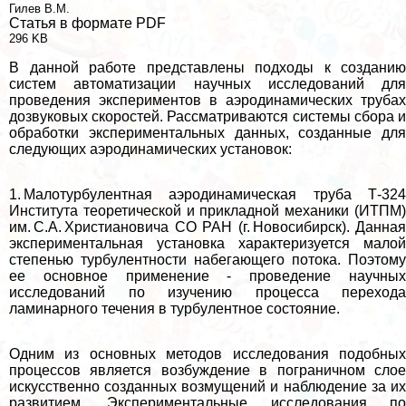
Гилев В.М.
Статья в формате PDF
296 KB
В данной работе представлены подходы к созданию
систем автоматизации научных исследований для
проведения экспериментов в аэродинамических трубах
дозвуковых скоростей. Рассматриваются системы сбора и
обработки экспериментальных данных, созданные для
следующих аэродинамических установок:
1. Малотурбулентная аэродинамическая труба Т-324
Института теоретической и прикладной механики (ИТПМ)
им. С.А. Христиановича СО РАН (г. Новосибирск). Данная
экспериментальная установка хаpaктеризуется малой
степенью турбулентности набегающего потока. Поэтому
ее основное применение - проведение научных
исследований по изучению процесса перехода
ламинарного течения в турбулентное состояние.
Одним из основных методов исследования подобных
процессов является возбуждение в пограничном слое
искусственно созданных возмущений и наблюдение за их
развитием. Экспериментальные исследования по