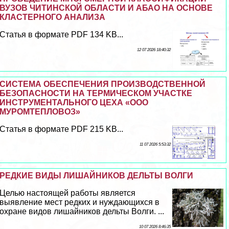
ВУЗОВ ЧИТИНСКОЙ ОБЛАСТИ И АБАО НА ОСНОВЕ
КЛАСТЕРНОГО АНАЛИЗА
Статья в формате PDF 134 KB...
12 07 2026 18:40:32
СИСТЕМА ОБЕСПЕЧЕНИЯ ПРОИЗВОДСТВЕННОЙ
БЕЗОПАСНОСТИ НА ТЕРМИЧЕСКОМ УЧАСТКЕ
ИНСТРУМЕНТАЛЬНОГО ЦЕХА «ООО
МУРОМТЕПЛОВОЗ»
Статья в формате PDF 215 KB...
11 07 2026 5:53:32
РЕДКИЕ ВИДЫ ЛИШАЙНИКОВ ДЕЛЬТЫ ВОЛГИ
Целью настоящей работы является
выявление мест редких и нуждающихся в
охране видов лишайников дельты Волги. ...
10 07 2026 8:46:35