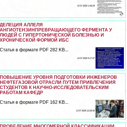
15 07 2026 1:44:24
ДЕЛЕЦИЯ АЛЛЕЛЯ
АНГИОТЕНЗИНПРЕВРАЩАЮЩЕГО ФЕРМЕНТА У
ЛЮДЕЙ С ГИПЕРТОНИЧЕСКОЙ БОЛЕЗНЬЮ И
ХРОНИЧЕСКОЙ ФОРМОЙ ИБС
Статья в формате PDF 282 KB...
14 07 2026 6:17:47
ПОВЫШЕНИЕ УРОВНЯ ПОДГОТОВКИ ИНЖЕНЕРОВ
НЕФТЕГАЗОВОЙ ОТРАСЛИ ПУТЕМ ПРИВЛЕЧЕНИЯ
СТУДЕНТОВ К НАУЧНО-ИССЛЕДОВАТЕЛЬСКИМ
РАБОТАМ КАФЕДР
Статья в формате PDF 162 KB...
13 07 2026 12:28:36
ПРОВЕДЕНИЕ МНОГОМЕРНОЙ КЛАССИФИКАЦИИ