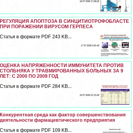
18 07 2026 17:28:32
РЕГУЛЯЦИЯ АПОПТОЗА В СИНЦИТИОТРОФОБЛАСТЕ
ПРИ ПОРАЖЕНИИ ВИРУСОМ ГЕРПЕСА
Статья в формате PDF 243 KB...
17 07 2026 0:41:43
ОЦЕНКА НАПРЯЖЕННОСТИ ИММУНИТЕТА ПРОТИВ
СТОЛБНЯКА У ТРАВМИРОВАННЫХ БОЛЬНЫХ ЗА 9
ЛЕТ: С 2000 ПО 2009 ГОД
Статья в формате PDF 284 KB...
16 07 2026 21:15:36
Конкурентная среда как фактор совершенствования
деятельности фармацевтического предприятия
Статья в формате PDF 109 KB...