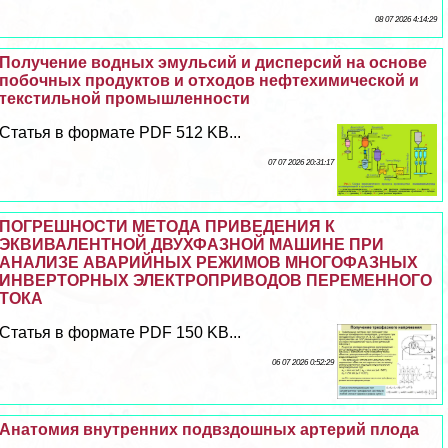
08 07 2026 4:14:29
Получение водных эмульсий и дисперсий на основе
побочных продуктов и отходов нефтехимической и
текстильной промышленности
Статья в формате PDF 512 KB...
07 07 2026 20:31:17
ПОГРЕШНОСТИ МЕТОДА ПРИВЕДЕНИЯ К
ЭКВИВАЛЕНТНОЙ ДВУХФАЗНОЙ МАШИНЕ ПРИ
АНАЛИЗЕ АВАРИЙНЫХ РЕЖИМОВ МНОГОФАЗНЫХ
ИНВЕРТОРНЫХ ЭЛЕКТРОПРИВОДОВ ПЕРЕМЕННОГО
ТОКА
Статья в формате PDF 150 KB...
06 07 2026 0:52:29
Анатомия внутренних подвздошных артерий плода