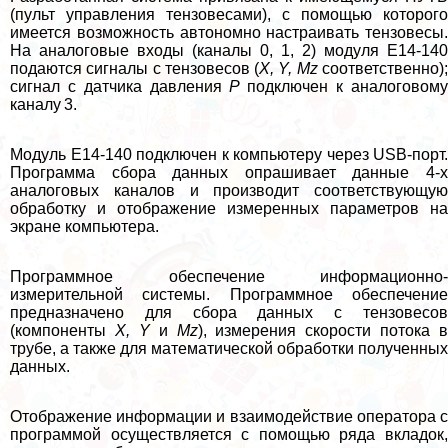
(пульт управления тензовесами), с помощью которого
имеется возможность автономно настраивать тензовесы.
На аналоговые входы (каналы 0, 1, 2) модуля Е14-140
подаются сигналы с тензовесов (
X, Y, Mz
соответственно)
сигнал с датчика давления
P
подключен к аналоговом
каналу 3.
Модуль Е14-140 подключен к компьютеру через USB-порт.
Программа сбора данных опрашивает данные 4-х
аналоговых каналов и производит соответствующую
обработку и отображение измеренных параметров на
экране компьютера.
Программное обеспечение информационно-
измерительной системы. Программное обеспечение
предназначено для сбора данных с тензовесов
(компоненты
X, Y
и
Mz
), измерения скорости потока в
трубе, а также для математической обработки полученных
данных.
Отображение информации и взаимодействие оператора с
программой осуществляется с помощью ряда вкладок,