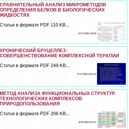
СРАВНИТЕЛЬНЫЙ АНАЛИЗ МИКРОМЕТОДОВ
ОПРЕДЕЛЕНИЯ БЕЛКОВ В БИОЛОГИЧЕСКИХ
ЖИДКОСТЯХ
Статья в формате PDF 110 KB...
02 07 2026 2:54:36
ХРОНИЧЕСКИЙ БРУЦЕЛЛЕЗ:
СОВЕРШЕНСТВОВАНИЕ КОМПЛЕКСНОЙ ТЕРАПИИ
Статья в формате PDF 249 KB...
01 07 2026 22:41:32
МЕТОД АНАЛИЗА ФУНКЦИОНАЛЬНЫХ СТРУКТУР
ТЕХНОЛОГИЧЕСКИХ КОМПЛЕКСОВ
ПРИРОДОПОЛЬЗОВАНИЯ
Статья в формате PDF 206 KB...
30 06 2026 6:57:31