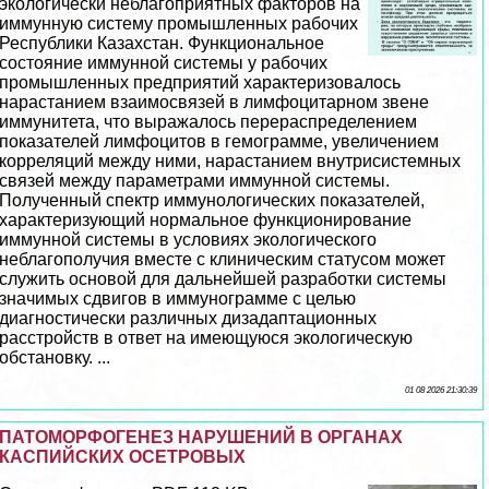
экологически нeблагоприятных факторов на
иммунную систему промышленных рабочих
Республики Казахстан. Функциональное
состояние иммунной системы у рабочих
промышленных предприятий хаpaктеризовалось
нарастанием взаимосвязей в лимфоцитарном звене
иммунитета, что выражалось перераспределением
показателей лимфоцитов в гемограмме, увеличением
корреляций между ними, нарастанием внутрисистемных
связей между параметрами иммунной системы.
Полученный спектр иммунологических показателей,
хаpaктеризующий нормальное функционирование
иммунной системы в условиях экологического
нeблагополучия вместе с клиническим статусом может
служить основой для дальнейшей разработки системы
значимых сдвигов в иммунограмме с целью
диагностически различных дизадаптационных
расстройств в ответ на имеющуюся экологическую
обстановку. ...
01 08 2026 21:30:39
ПАТОМОРФОГЕНЕЗ НАРУШЕНИЙ В ОРГАНАХ
КАСПИЙСКИХ ОСЕТРОВЫХ