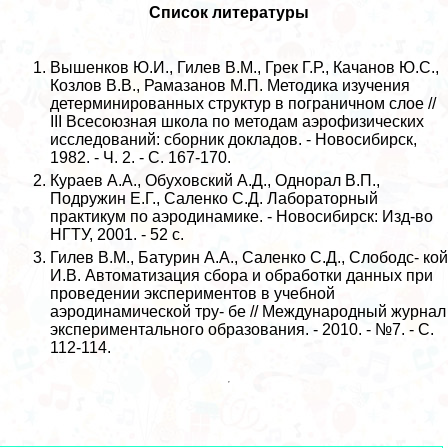
Список литературы
Вышенков Ю.И., Гилев В.М., Грек Г.Р., Качанов Ю.С.,
Козлов В.В., Рамазанов М.П. Методика изучения
детерминированных структур в пограничном слое //
III Всесоюзная школа по методам аэрофизических
исследований: сборник докладов. - Новосибирск,
1982. - Ч. 2. - С. 167-170.
Кураев А.А., Обуховский А.Д., Однорал В.П.,
Подружин Е.Г., Саленко С.Д. Лабораторный
пpaктикум по аэродинамике. - Новосибирск: Изд-во
НГТУ, 2001. - 52 с.
Гилев В.М., Батурин А.А., Саленко С.Д., Слободс- кой
И.В. Автоматизация сбора и обработки данных при
проведении экспериментов в учебной
аэродинамической тру- бе // Международный журнал
экспериментального образования. - 2010. - №7. - С.
112-114.