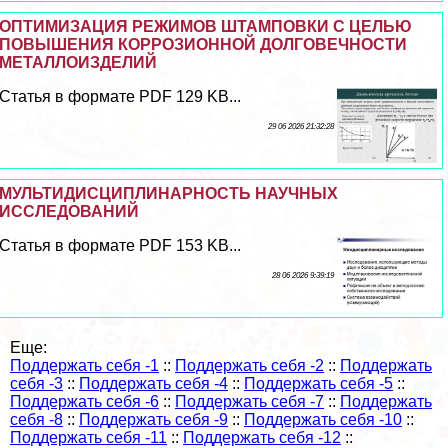
ОПТИМИЗАЦИЯ РЕЖИМОВ ШТАМПОВКИ С ЦЕЛЬЮ
ПОВЫШЕНИЯ КОРРОЗИОННОЙ ДОЛГОВЕЧНОСТИ
МЕТАЛЛОИЗДЕЛИЙ
Статья в формате PDF 129 KB...
29 06 2026 21:32:28
МУЛЬТИДИСЦИПЛИНАРНОСТЬ НАУЧНЫХ
ИССЛЕДОВАНИЙ
Статья в формате PDF 153 KB...
28 06 2026 9:39:19
Еще:
Поддержать себя -1
::
Поддержать себя -2
::
Поддержать
себя -3
::
Поддержать себя -4
::
Поддержать себя -5
::
Поддержать себя -6
::
Поддержать себя -7
::
Поддержать
себя -8
::
Поддержать себя -9
::
Поддержать себя -10
::
Поддержать себя -11
::
Поддержать себя -12
::