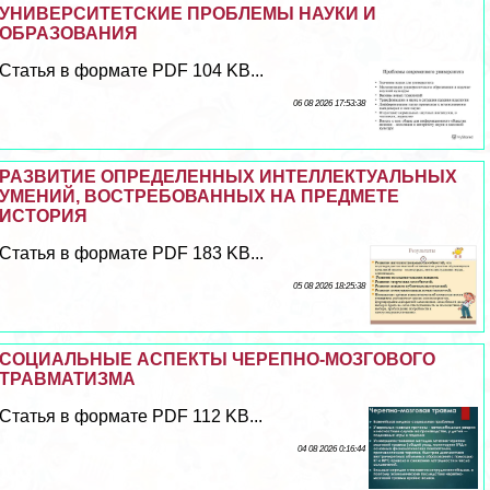
УНИВЕРСИТЕТСКИЕ ПРОБЛЕМЫ НАУКИ И
ОБРАЗОВАНИЯ
Статья в формате PDF 104 KB...
06 08 2026 17:53:38
РАЗВИТИЕ ОПРЕДЕЛЕННЫХ ИНТЕЛЛЕКТУАЛЬНЫХ
УМЕНИЙ, ВОСТРЕБОВАННЫХ НА ПРЕДМЕТЕ
ИСТОРИЯ
Статья в формате PDF 183 KB...
05 08 2026 18:25:38
СОЦИАЛЬНЫЕ АСПЕКТЫ ЧЕРЕПНО-МОЗГОВОГО
ТРАВМАТИЗМА
Статья в формате PDF 112 KB...
04 08 2026 0:16:44