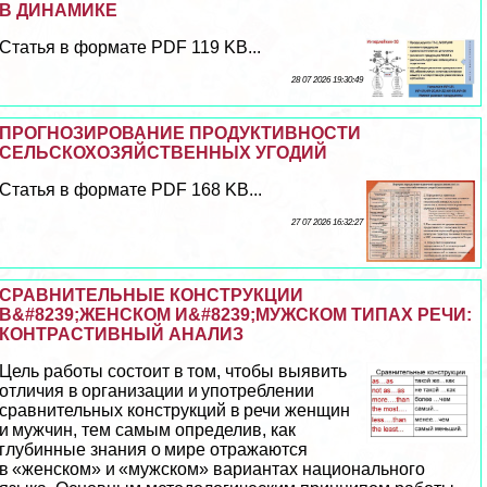
В ДИНАМИКЕ
Статья в формате PDF 119 KB...
28 07 2026 19:30:49
ПРОГНОЗИРОВАНИЕ ПРОДУКТИВНОСТИ
СЕЛЬСКОХОЗЯЙСТВЕННЫХ УГОДИЙ
Статья в формате PDF 168 KB...
27 07 2026 16:32:27
СРАВНИТЕЛЬНЫЕ КОНСТРУКЦИИ
В&#8239;ЖЕНСКОМ И&#8239;МУЖСКОМ ТИПАХ РЕЧИ:
КОНТРАСТИВНЫЙ АНАЛИЗ
Цель работы состоит в том, чтобы выявить
отличия в организации и употрeблении
сравнительных конструкций в речи женщин
и мужчин, тем самым определив, как
глубинные знания о мире отражаются
в «женском» и «мужском» вариантах национального