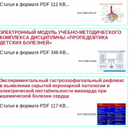
Статья в формате PDF 112 KB...
05 07 2026 19:41:12
ЭЛЕКТРОННЫЙ МОДУЛЬ УЧЕБНО-МЕТОДИЧЕСКОГО
КОМПЛЕКСА ДИСЦИПЛИНЫ «ПРОПЕДЕВТИКА
ДЕТСКИХ БОЛЕЗНЕЙ»
Статья в формате PDF 346 KB...
04 07 2026 0:14:24
Экспериментальный гастроэзофагеальный рефлюкс
в выявлении скрытой коронарной патологии и
электрической нестабильности миокарда при
ишемической болезни сердца
Статья в формате PDF 117 KB...
03 07 2026 22:56:55