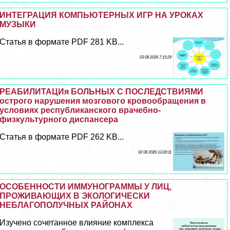
ИНТЕГРАЦИЯ КОМПЬЮТЕРНЫХ ИГР НА УРОКАХ
МУЗЫКИ
Статья в формате PDF 281 KB...
03 08 2026 7:15:29
РЕАБИЛИТАЦИя БОЛЬНЫХ С ПОСЛЕДСТВИЯМИ
острого нарушения мозгового кровообращения в
условиях республиканского врачебно-
физкультурного диспансера
Статья в формате PDF 262 KB...
02 08 2026 13:20:11
ОСОБЕННОСТИ ИММУНОГРАММЫ У ЛИЦ,
ПРОЖИВАЮЩИХ В ЭКОЛОГИЧЕСКИ
НЕБЛАГОПОЛУЧНЫХ РАЙОНАХ
Изучено сочетанное влияние комплекса