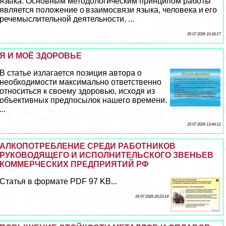
языка. Основным методологическим принципом работы
является положение о взаимосвязи языка, человека и его
речемыслительной деятельности. ...
26 07 2026 10:18:17
Я И МОЁ ЗДОРОВЬЕ
В статье излагается позиция автора о
необходимости максимально ответственно
относиться к своему здоровью, исходя из
объективных предпосылок нашего времени.
...
25 07 2026 13:44:12
АЛКОПОТРЕБЛЕНИЕ СРЕДИ РАБОТНИКОВ
РУКОВОДЯЩЕГО И ИСПОЛНИТЕЛЬСКОГО ЗВЕНЬЕВ
КОММЕРЧЕСКИХ ПРЕДПРИЯТИЙ РФ
Статья в формате PDF 97 KB...
24 07 2026 20:23:14