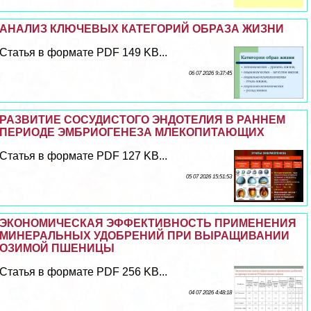
АНАЛИЗ КЛЮЧЕВЫХ КАТЕГОРИЙ ОБРАЗА ЖИЗНИ
Статья в формате PDF 149 KB...
06 07 2026 9:37:45
РАЗВИТИЕ СОСУДИСТОГО ЭНДОТЕЛИЯ В РАННЕМ
ПЕРИОДЕ ЭМБРИОГЕНЕЗА МЛЕКОПИТАЮЩИХ
Статья в формате PDF 127 KB...
05 07 2026 15:51:53
ЭКОНОМИЧЕСКАЯ ЭФФЕКТИВНОСТЬ ПРИМЕНЕНИЯ
МИНЕРАЛЬНЫХ УДОБРЕНИЙ ПРИ ВЫРАЩИВАНИИ
ОЗИМОЙ ПШЕНИЦЫ
Статья в формате PDF 256 KB...
04 07 2026 4:48:18