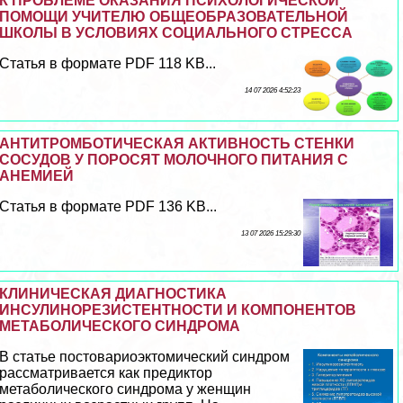
К ПРОБЛЕМЕ ОКАЗАНИЯ ПСИХОЛОГИЧЕСКОЙ
ПОМОЩИ УЧИТЕЛЮ ОБЩЕОБРАЗОВАТЕЛЬНОЙ
ШКОЛЫ В УСЛОВИЯХ СОЦИАЛЬНОГО СТРЕССА
Статья в формате PDF 118 KB...
14 07 2026 4:52:23
АНТИТРОМБОТИЧЕСКАЯ АКТИВНОСТЬ СТЕНКИ
СОСУДОВ У ПОРОСЯТ МОЛОЧНОГО ПИТАНИЯ С
АНЕМИЕЙ
Статья в формате PDF 136 KB...
13 07 2026 15:29:30
КЛИНИЧЕСКАЯ ДИАГНОСТИКА
ИНСУЛИНОРЕЗИСТЕНТНОСТИ И КОМПОНЕНТОВ
МЕТАБОЛИЧЕСКОГО СИНДРОМА
В статье постовариоэктомический синдром
рассматривается как предиктор
метаболического синдрома у женщин