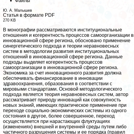
Файлы
Ю. А. Малышев
Статья в формате PDF
270 KB
В монографии рассматриваются институциональные
отношения и когерентность процессов самоорганизации в
инновационной сфере региона, обосновано применение
синергетического подхода и теории неравновесных
систем в методологии развития институциональных
отношений в инновационной сфере региона. Данные
подходы выделяет когерентность процессов
самоорганизации в инновационной сфере региона.
Экономика за счет инновационного развития должна
обеспечивать финансирование в инновации
здравоохранения, образования в соответствии с
мировыми стандартами. Основой методологического
подхода является теория неравновесных систем, автор
рассматривает природу инноваций как совокупность
новых знаний, имеющих пpaктическое применение при
переходе социально-экономических системы из одного
состояния в другое, более совершенное, переход
осуществляется при нарастающих флуктуациях
(изменениях) внешней и внутренней среды путем либо
частичного разрушения системы и ее порядка (правил