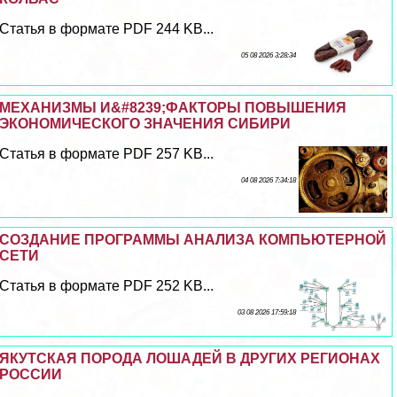
Статья в формате PDF 244 KB...
05 08 2026 3:28:34
МЕХАНИЗМЫ И&#8239;ФАКТОРЫ ПОВЫШЕНИЯ
ЭКОНОМИЧЕСКОГО ЗНАЧЕНИЯ СИБИРИ
Статья в формате PDF 257 KB...
04 08 2026 7:34:18
СОЗДАНИЕ ПРОГРАММЫ АНАЛИЗА КОМПЬЮТЕРНОЙ
СЕТИ
Статья в формате PDF 252 KB...
03 08 2026 17:59:18
ЯКУТСКАЯ ПОРОДА ЛОШАДЕЙ В ДРУГИХ РЕГИОНАХ
РОССИИ