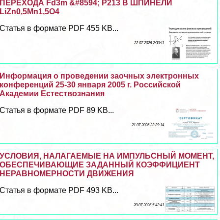
ПЕРЕХОДА Fd3m &#8594; P213 В ШПИНЕЛИ
LiZn0,5Mn1,5O4
Статья в формате PDF 455 KB...
22 07 2026 2:30:11
Информация о проведении заочных электронных
конференций 25-30 января 2005 г. Российской
Академии Естествознания
Статья в формате PDF 89 KB...
21 07 2026 22:29:14
УСЛОВИЯ, НАЛАГАЕМЫЕ НА ИМПУЛЬСНЫЙ МОМЕНТ,
ОБЕСПЕЧИВАЮЩИЕ ЗАДАННЫЙ КОЭФФИЦИЕНТ
НЕРАВНОМЕРНОСТИ ДВИЖЕНИЯ
Статья в формате PDF 493 KB...
20 07 2026 5:42:41