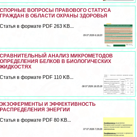
СПОРНЫЕ ВОПРОСЫ ПРАВОВОГО СТАТУСА
ГРАЖДАН В ОБЛАСТИ ОХРАНЫ ЗДОРОВЬЯ
Статья в формате PDF 263 KB...
09 07 2026 6:18:20
СРАВНИТЕЛЬНЫЙ АНАЛИЗ МИКРОМЕТОДОВ
ОПРЕДЕЛЕНИЯ БЕЛКОВ В БИОЛОГИЧЕСКИХ
ЖИДКОСТЯХ
Статья в формате PDF 110 KB...
08 07 2026 18:35:39
ЭКЗОФЕРМЕНТЫ И ЭФФЕКТИВНОСТЬ
РАСПРЕДЕЛЕНИЯ ЭНЕРГИИ
Статья в формате PDF 80 KB...
07 07 2026 7:29:26