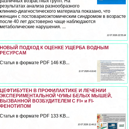
различных возрастных групп. На
результатах анализа разнообразного
клинико-диагностического материала показано, что
женщин с постовариоэктомическим синдромом в возрасте
после 40 лет достоверно чаще наблюдаются
метаболические нарушения. ...
12 07 2026 22:55:34
НОВЫЙ ПОДХОД К ОЦЕНКЕ УЩЕРБА ВОДНЫМ
РЕСУРСАМ
Статья в формате PDF 146 KB...
11 07 2026 4:33:41
ЦЕФТИБУТЕН В ПРОФИЛАКТИКЕ И ЛЕЧЕНИИ
ЭКСПЕРИМЕНТАЛЬНОЙ ЧУМЫ БЕЛЫХ МЫШЕЙ,
ВЫЗВАННОЙ ВОЗБУДИТЕЛЕМ С FI+ и FI-
ФЕНОТИПОМ
Статья в формате PDF 133 KB...
10 07 2026 11:44:11