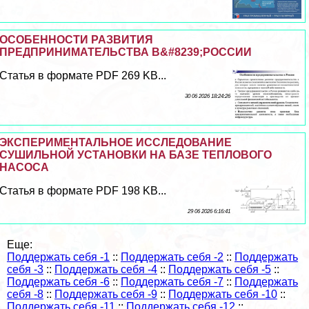
ОСОБЕННОСТИ РАЗВИТИЯ
ПРЕДПРИНИМАТЕЛЬСТВА В&#8239;РОССИИ
Статья в формате PDF 269 KB...
30 06 2026 18:24:26
ЭКСПЕРИМЕНТАЛЬНОЕ ИССЛЕДОВАНИЕ
СУШИЛЬНОЙ УСТАНОВКИ НА БАЗЕ ТЕПЛОВОГО
НАСОСА
Статья в формате PDF 198 KB...
29 06 2026 6:16:41
Еще:
Поддержать себя -1
::
Поддержать себя -2
::
Поддержать
себя -3
::
Поддержать себя -4
::
Поддержать себя -5
::
Поддержать себя -6
::
Поддержать себя -7
::
Поддержать
себя -8
::
Поддержать себя -9
::
Поддержать себя -10
::
Поддержать себя -11
::
Поддержать себя -12
::