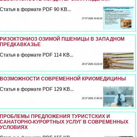
Статья в формате PDF 90 KB...
27 07 2026 14:42:33
РИЗОКТОНИОЗ ОЗИМОЙ ПШЕНИЦЫ В ЗАПАДНОМ
ПРЕДКАВКАЗЬЕ
Статья в формате PDF 114 KB...
26 07 2026 13:23:19
ВОЗМОЖНОСТИ СОВРЕМЕННОЙ КРИОМЕДИЦИНЫ
Статья в формате PDF 129 KB...
25 07 2026 17:40:19
ПРОБЛЕМЫ ПРЕДЛОЖЕНИЯ ТУРИСТСКИХ И
САНАТОРНО-КУРОРТНЫХ УСЛУГ В СОВРЕМЕННЫХ
УСЛОВИЯХ