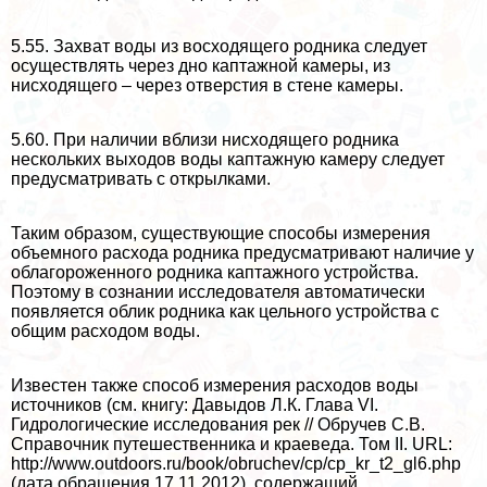
5.55. Захват воды из восходящего родника следует
осуществлять через дно каптажной камеры, из
нисходящего – через отверстия в стене камеры.
5.60. При наличии вблизи нисходящего родника
нескольких выходов воды каптажную камеру следует
предусматривать с открылками.
Таким образом, существующие способы измерения
объемного расхода родника предусматривают наличие у
облагороженного родника каптажного устройства.
Поэтому в сознании исследователя автоматически
появляется облик родника как цельного устройства с
общим расходом воды.
Известен также способ измерения расходов воды
источников (см. книгу: Давыдов Л.К. Глава VI.
Гидрологические исследования рек // Обручев С.В.
Справочник путешественника и краеведа. Том II. URL:
http://www.outdoors.ru/book/obruchev/cp/cp_kr_t2_gl6.php
(дата обращения 17.11.2012), содержащий