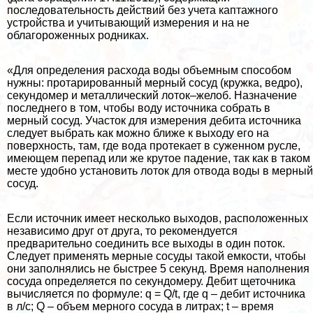
последовательность действий без учета каптажного
устройства и учитывающий измерения и на не
облагороженных родниках.
«Для определения расхода воды объемным способом
нужны: протарированный мерный сосуд (кружка, ведро),
секундомер и металлический лоток–желоб. Назначение
последнего в том, чтобы воду источника собрать в
мерный сосуд. Участок для измерения дебита источника
следует выбрать как можно ближе к выходу его на
поверхность, там, где вода протекает в суженном русле,
имеющем перепад или же крутое падение, так как в таком
месте удобно установить лоток для отвода воды в мерный
сосуд.
Если источник имеет несколько выходов, расположенных
независимо друг от друга, то рекомендуется
предварительно соединить все выходы в один поток.
Следует применять мерные сосуды такой емкости, чтобы
они заполнялись не быстрее 5 секунд. Время наполнения
сосуда определяется по секундомеру. Дебит щеточника
вычисляется по формуле: q = Q/t, где q – дебит источника
в л/с; Q – объем мерного сосуда в литрах; t – время