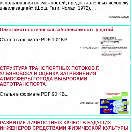
использования возможностей, предоставленных человеку
цивилизацией» (Шош, Гати, Чолаи, 1972). ...
01 08 2026 13:25:22
Онкогематологическая заболеваемость у детей
Статья в формате PDF 102 KB...
31 07 2026 9:26:23
СТРУКТУРА ТРАНСПОРТНЫХ ПОТОКОВ Г.
УЛЬЯНОВСКА И ОЦЕНКА ЗАГРЯЗНЕНИЯ
АТМОСФЕРЫ ГОРОДА ВЫБРОСАМИ
АВТОТРАНСПОРТА
Статья в формате PDF 90 KB...
30 07 2026 8:47:19
РАЗВИТИЕ ЛИЧНОСТНЫХ КАЧЕСТВ БУДУЩИХ
ИНЖЕНЕРОВ СРЕДСТВАМИ ФИЗИЧЕСКОЙ КУЛЬТУРЫ