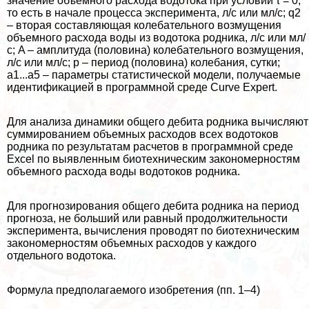
значение объемного расхода водотока при условии τ = 0,
то есть в начале процесса эксперимента, л/с или мл/с; q2
– вторая составляющая колебательного возмущения
объемного расхода воды из водотока родника, л/с или мл/
с; A – амплитуда (половина) колебательного возмущения,
л/с или мл/с; p – период (половина) колебания, сутки;
a1...a5 – параметры статистической модели, получаемые
идентификацией в программной среде Curve Expert.
Для анализа динамики общего дебита родника вычисляют
суммированием объемных расходов всех водотоков
родника по результатам расчетов в программной среде
Excel по выявленным биотехническим закономерностям
объемного расхода воды водотоков родника.
Для прогнозирования общего дебита родника на период
прогноза, не больший или равный продолжительности
эксперимента, вычисления проводят по биотехническим
закономерностям объемных расходов у каждого
отдельного водотока.
Формула предполагаемого изобретения (пп. 1–4)