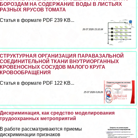
БОРОЗДАМ НА СОДЕРЖАНИЕ ВОДЫ В ЛИСТЬЯХ
РАЗНЫХ ЯРУСОВ ТОМАТА
Статья в формате PDF 239 KB...
26 07 2026 15:10:34
СТРУКТУРНАЯ ОРГАНИЗАЦИЯ ПАРАВАЗАЛЬНОЙ
СОЕДИНИТЕЛЬНОЙ ТКАНИ ВНУТРИОРГАННЫХ
КРОВЕНОСНЫХ СОСУДОВ МАЛОГО КРУГА
КРОВООБРАЩЕНИЯ
Статья в формате PDF 122 KB...
25 07 2026 0:26:26
Дискриминация, как средство моделирования
трудоохранных метроприятий
В работе рассматриваются приемы
дискриминации признаков