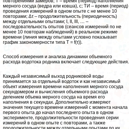
повторениями замеров; T – время (период) наполнения
мерного сосуда (ведра или ковша), с; TИ – время (период)
проведения измерений в одном опыте с не менее 10
повторами; Δτ – продолжительность (периодичность)
между отдельными опытами; I, II, III, … –
последовательность опытов (сеансов измерений по не
менее 10 повторам наблюдений) в реальном режиме
времени (линия между опытами условно показывает
график закономерности типа T = f(τ)).
Способ измерения и анализа динамики объемного
расхода водотока родника включает следующие действия.
Каждый независимый выход родниковой воды
принимается за отдельный водоток и как независимый
объект измерения времени наполнения мерного сосуда
секундомером и вычисления объемного расхода
делением объема мерного сосуда на время его
наполнения в секундах. Дополнительно измеряют
значения текущего времени измерений с момента начала
первого опыта до начал последнего опыта в одном
эксперименте, продолжительности проведения серии
измерений в одном опыте с повторами, а также
продолжительности между отдельными опытами по их