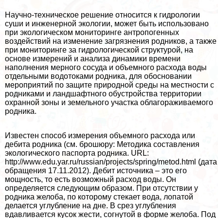
Научно-техническое решение относится к гидрологии
суши и инженерной экологии, может быть использовано
при экологическом мониторинге антропогенных
воздействий на изменение загрязнения родников, а также
при мониторинге за гидрологической структурой, на
основе измерений и анализа динамики времени
наполнения мерного сосуда и объемного расхода воды
отдельными водотоками родника, для обосновании
мероприятий по защите природной среды на местности с
родниками и ландшафтного обустройства территории
охранной зоны и земельного участка облагораживаемого
родника.
Известен способ измерения объемного расхода или
дебита родника (см. брошюру: Методика составления
экологического паспорта родника. URL:
http://www.edu.yar.ru/russian/projects/spring/metod.html (дата
обращения 17.11.2012). Дебит источника – это его
мощность, то есть возможный расход воды. Он
определяется следующим образом. При отсутствии у
родника желоба, по которому стекает вода, лопатой
делается углубление на дне. В срез углубления
вдавливается кусок жести, согнутой в форме желоба. Под