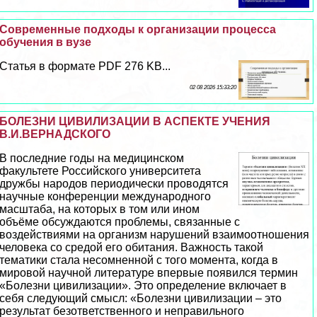
Современные подходы к организации процесса
обучения в вузе
Статья в формате PDF 276 KB...
02 08 2026 15:33:20
БОЛЕЗНИ ЦИВИЛИЗАЦИИ В АСПЕКТЕ УЧЕНИЯ
В.И.ВЕРНАДСКОГО
В последние годы на медицинском
факультете Российского университета
дружбы народов периодически проводятся
научные конференции международного
масштаба, на которых в том или ином
объёме обсуждаются проблемы, связанные с
воздействиями на организм нарушений взаимоотношения
человека со средой его обитания. Важность такой
тематики стала несомненной с того момента, когда в
мировой научной литературе впервые появился термин
«Болезни цивилизации». Это определение включает в
себя следующий смысл: «Болезни цивилизации – это
результат безответственного и неправильного