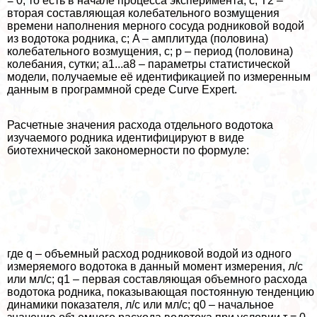
= 0, то есть в начале процесса эксперимента, с; T2 –
вторая составляющая колебательного возмущения
времени наполнения мерного сосуда родниковой водой
из водотока родника, с; A – амплитуда (половина)
колебательного возмущения, с; p – период (половина)
колебания, сутки; a1...a8 – параметры статистической
модели, получаемые её идентификацией по измеренным
данным в программной среде Curve Expert.
Расчетные значения расхода отдельного водотока
изучаемого родника идентифицируют в виде
биотехнической закономерности по формуле:
где q – объемный расход родниковой водой из одного
измеряемого водотока в данный момент измерения, л/с
или мл/с; q1 – первая составляющая объемного расхода
водотока родника, показывающая постоянную тенденцию
динамики показателя, л/с или мл/с; q0 – начальное