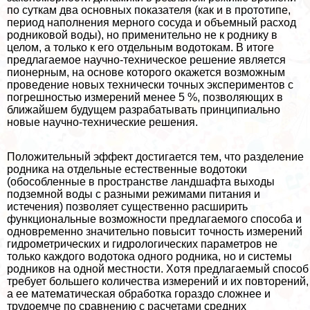
по суткам два основных показателя (как и в прототипе,
период наполнения мерного сосуда и объемный расход
родниковой воды), но применительно не к роднику в
целом, а только к его отдельным водотокам. В итоге
предлагаемое научно-техническое решение является
пионерным, на основе которого окажется возможным
проведение новых технически точных экспериментов с
погрешностью измерений менее 5 %, позволяющих в
ближайшем будущем разpaбатывать принципиально
новые научно-технические решения.
Положительный эффект достигается тем, что разделение
родника на отдельные естественные водотоки
(обособленные в прострaнcтве ландшафта выходы
подземной воды с разными режимами питания и
истечения) позволяет существенно расширить
функциональные возможности предлагаемого способа и
одновременно значительно повысит точность измерений
гидрометрических и гидрологических параметров не
только каждого водотока одного родника, но и системы
родников на одной местности. Хотя предлагаемый способ
требует большего количества измерений и их повторений,
а ее математическая обработка гораздо сложнее и
трудоемче по сравнению с расчетами средних