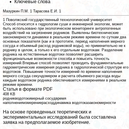
Ключевые слова
Мазуркин П.М.
1
Тарасова Е.И.
1
1
Поволжский государственный технологический университет
Способ относится к гидрологии суши и инженерной экологии, может
быть использовано при экологическом мониторинге антропогенных
воздействий на загрязнение родников. Выявлены биотехнические
закономерности динамики в реальном режиме времени по суткам два
основных показателя (как и в прототипе, период наполнения мерного
сосуда и объемный расход родниковой воды), но применительно не к
роднику в целом, а только к его отдельным водотокам. Разделение
родника на естественные водотоки позволяет расширить
функциональные возможности способа и повысить точность
измерений.Впервые способ позволяет проводить фундаментальные
гидрометрические измерения родника в гидрологической структуре его
водотоков. Повышение точности измерений по времени наполнения
мерного сосуда секундомером и расчета объемного расхода воды
каждым водотоком родника обеспечивается измерениями в реальном
режиме времени.
Статья в формате PDF
408 KB
родникводотокимерный сосудвремя
наполненияизмерениерасходдинамика водотоказакономерности
На основе проведенных теоретических и
экспериментальных исследований была составлена
заявка на предполагаемое изобретение.