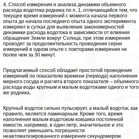
4. Способ измерения и анализа динамики объемного
расхода водотока родника по п. 1, отличающийся тем, что
текущее время измерений с момента начала первого
опыта до начала последнего опыта одного эксперимента
измеряют в сутках для выявления закономерностей
динамики расхода водотока в зависимости от влияния
обращения Земли вокруг Солнца, при этом измерения
проводят за продолжительность проведения серии
измерений в одном опыте с повторами измерения не
более чем за 30 минут.
Предлагаемый способ обладает простотой проведения
измерений по показателю времени (периода) наполнения
мерного сосуда и расчета второго показателя – объемного
расхода воды крупным и малым водотоками одного и того
же родника.
Крупный водоток сильно пульсирует, а малый водоток, как
правило, является ламинарным. Кроме того, время
наполнения малым водотоком ковшика постоянной
емкости, например, в один литр, значительное и это
позволяет уменьшить погрешности
неавтоматизированного измерения секундомером.