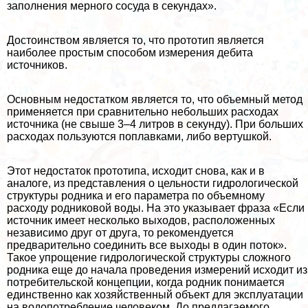
заполнения мерного сосуда в секундах».
Достоинством является то, что прототип является
наиболее простым способом измерения дебита
источников.
Основным недостатком является то, что объемный метод
применяется при сравнительно небольших расходах
источника (не свыше 3–4 литров в секунду). При больших
расходах пользуются поплавками, либо вертушкой.
Этот недостаток прототипа, исходит снова, как и в
аналоге, из представления о цельности гидрологической
структуры родника и его параметра по объемному
расходу родниковой воды. На это указывает фраза «Если
источник имеет несколько выходов, расположенных
независимо друг от друга, то рекомендуется
предварительно соединить все выходы в один поток».
Такое упрощение гидрологической структуры сложного
родника еще до начала проведения измерений исходит из
потребительской концепции, когда родник понимается
единственно как хозяйственный объект для эксплуатации
на водопотрeбление человеком. До предлагаемого