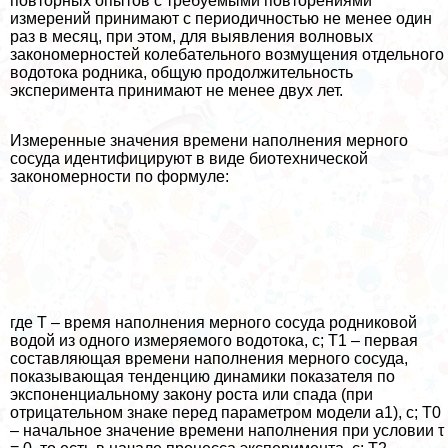
повторных опытов с требуемыми повторениями
измерений принимают с периодичностью не менее один
раз в месяц, при этом, для выявления волновых
закономерностей колебательного возмущения отдельного
водотока родника, общую продолжительность
эксперимента принимают не менее двух лет.
Измеренные значения времени наполнения мерного
сосуда идентифицируют в виде биотехнической
закономерности по формуле:
где T – время наполнения мерного сосуда родниковой
водой из одного измеряемого водотока, с; T1 – первая
составляющая времени наполнения мерного сосуда,
показывающая тенденцию динамики показателя по
экспоненциальному закону роста или спада (при
отрицательном знаке перед параметром модели a1), с; T0
– начальное значение времени наполнения при условии τ