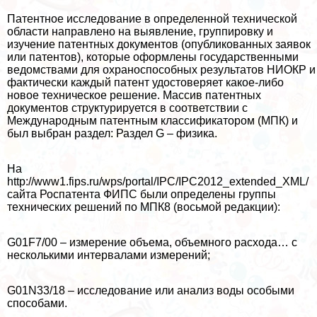
Патентное исследование в определенной технической
области направлено на выявление, группировку и
изучение патентных документов (опубликованных заявок
или патентов), которые оформлены государственными
ведомствами для охраноспособных результатов НИОКР и
фактически каждый патент удостоверяет какое-либо
новое техническое решение. Массив патентных
документов структурируется в соответствии с
Международным патентным классификатором (МПК) и
был выбран раздел: Раздел G – физика.
На
http://www1.fips.ru/wps/portal/IPC/IPC2012_extended_XML/
сайта Роспатента ФИПС были определены группы
технических решений по МПК8 (восьмой редакции):
G01F7/00 – измерение объема, объемного расхода… с
несколькими интервалами измерений;
G01N33/18 – исследование или анализ воды особыми
способами.