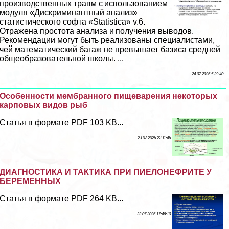
производственных травм с использованием
модуля «Дискриминантный анализ»
статистического софта «Statistica» v.6.
Отражена простота анализа и получения выводов.
Рекомендации могут быть реализованы специалистами,
чей математический багаж не превышает базиса средней
общеобразовательной школы. ...
24 07 2026 5:29:40
Особенности мембранного пищеварения некоторых
карповых видов рыб
Статья в формате PDF 103 KB...
23 07 2026 22:11:46
ДИАГНОСТИКА И ТАКТИКА ПРИ ПИЕЛОНЕФРИТЕ У
БЕРЕМЕННЫХ
Статья в формате PDF 264 KB...
22 07 2026 17:46:10