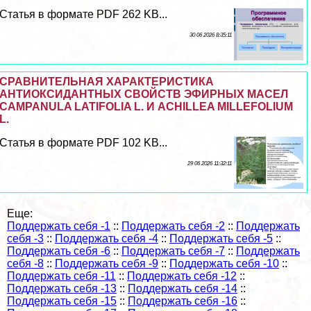
Статья в формате PDF 262 KB...
30 06 2026 8:35:11
СРАВНИТЕЛЬНАЯ ХАРАКТЕРИСТИКА
АНТИОКСИДАНТНЫХ СВОЙСТВ ЭФИРНЫХ МАСЕЛ
CAMPANULA LATIFOLIA L. И ACHILLEA MILLEFOLIUM
L.
Статья в формате PDF 102 KB...
29 06 2026 11:32:11
Еще:
Поддержать себя -1
::
Поддержать себя -2
::
Поддержать
себя -3
::
Поддержать себя -4
::
Поддержать себя -5
::
Поддержать себя -6
::
Поддержать себя -7
::
Поддержать
себя -8
::
Поддержать себя -9
::
Поддержать себя -10
::
Поддержать себя -11
::
Поддержать себя -12
::
Поддержать себя -13
::
Поддержать себя -14
::
Поддержать себя -15
::
Поддержать себя -16
::