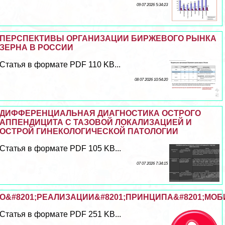
09 07 2026 5:34:23
ПЕРСПЕКТИВЫ ОРГАНИЗАЦИИ БИРЖЕВОГО РЫНКА
ЗЕРНА В РОССИИ
Статья в формате PDF 110 KB...
08 07 2026 10:54:20
ДИФФЕРЕНЦИАЛЬНАЯ ДИАГНОСТИКА ОСТРОГО
АППЕНДИЦИТА С ТАЗОВОЙ ЛОКАЛИЗАЦИЕЙ И
ОСТРОЙ ГИНЕКОЛОГИЧЕСКОЙ ПАТОЛОГИИ
Статья в формате PDF 105 KB...
07 07 2026 7:34:15
О&#8201;РЕАЛИЗАЦИИ&#8201;ПРИНЦИПА&#8201;МОБ
Статья в формате PDF 251 KB...