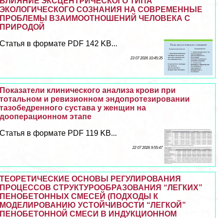
ВЛИЯНИЕ ЭКСЦЕНТРИЧЕСКОГО ТИПА
ЭКОЛОГИЧЕСКОГО СОЗНАНИЯ НА СОВРЕМЕННЫЕ
ПРОБЛЕМЫ ВЗАИМООТНОШЕНИЙ ЧЕЛОВЕКА С
ПРИРОДОЙ
Статья в формате PDF 142 KB...
23 07 2026 10:45:35
Показатели клинического анализа крови при
тотальном и ревизионном эндопротезировании
тазобедренного сустава у женщин на
дооперационном этапе
Статья в формате PDF 119 KB...
22 07 2026 9:55:47
ТЕОРЕТИЧЕСКИЕ ОСНОВЫ РЕГУЛИРОВАНИЯ
ПРОЦЕССОВ СТРУКТУРООБРАЗОВАНИЯ “ЛЕГКИХ”
ПЕНОБЕТОННЫХ СМЕСЕЙ (ПОДХОДЫ К
МОДЕЛИРОВАНИЮ УСТОЙЧИВОСТИ “ЛЕГКОЙ”
ПЕНОБЕТОННОЙ СМЕСИ В ИНДУКЦИОННОМ