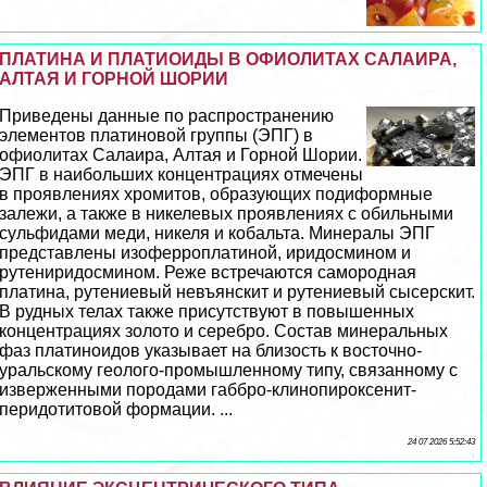
ПЛАТИНА И ПЛАТИОИДЫ В ОФИОЛИТАХ САЛАИРА,
АЛТАЯ И ГОРНОЙ ШОРИИ
Приведены данные по распространению
элементов платиновой группы (ЭПГ) в
офиолитах Салаира, Алтая и Горной Шории.
ЭПГ в наибольших концентрациях отмечены
в проявлениях хромитов, образующих подиформные
залежи, а также в никелевых проявлениях с обильными
сульфидами меди, никеля и кобальта. Минералы ЭПГ
представлены изоферроплатиной, иридосмином и
рутениридосмином. Реже встречаются самородная
платина, рутениевый невъянскит и рутениевый сысерскит.
В рудных телах также присутствуют в повышенных
концентрациях золото и серебро. Состав минеральных
фаз платиноидов указывает на близость к восточно-
уральскому геолого-промышленному типу, связанному с
изверженными породами габбро-клинопироксенит-
перидотитовой формации. ...
24 07 2026 5:52:43