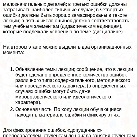
малозначительных деталей; в третьих ошибки должны
затрагивать наиболее типичные случаи; в четвертых
ошибки должны быть хорошо замаскированы в тексте
лекции; в пятых число ошибок должно соответствовать
тем учебным элементам (дидактическим единицам),
которые подлежали усвоению по теме (дисциплине).
На втором этапе можно выделить два организационных
момента:
Объявление темы лекции; сообщение, что в лекции
будет сделано определенное количество ошибок
различного типа: содержательного, методического
или поведенческого хаpaктера (в определенных
случаях ошибки могут быть даже
мировоззренческого или идеологического
хаpaктера).
Основная часть. По ходу лекции обучающиеся
находят в материале ошибки и фиксируют их.
Для фиксирования ошибок, «допущенных»
преподавателем, студентам до начала занятия студентам