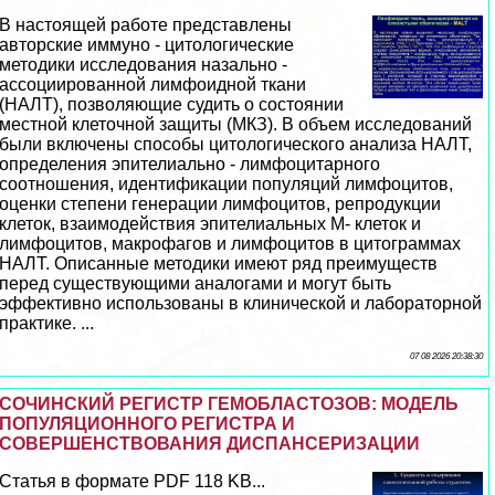
В настоящей работе представлены
авторские иммуно - цитологические
методики исследования назально -
ассоциированной лимфоидной ткани
(НАЛТ), позволяющие судить о состоянии
местной клеточной защиты (МКЗ). В объем исследований
были включены способы цитологического анализа НАЛТ,
определения эпителиально - лимфоцитарного
соотношения, идентификации популяций лимфоцитов,
оценки степени генерации лимфоцитов, репродукции
клеток, взаимодействия эпителиальных М- клеток и
лимфоцитов, макрофагов и лимфоцитов в цитограммах
НАЛТ. Описанные методики имеют ряд преимуществ
перед существующими аналогами и могут быть
эффективно использованы в клинической и лабораторной
пpaктике. ...
07 08 2026 20:38:30
СОЧИНСКИЙ РЕГИСТР ГЕМОБЛАСТОЗОВ: МОДЕЛЬ
ПОПУЛЯЦИОННОГО РЕГИСТРА И
СОВЕРШЕНСТВОВАНИЯ ДИСПАНСЕРИЗАЦИИ
Статья в формате PDF 118 KB...