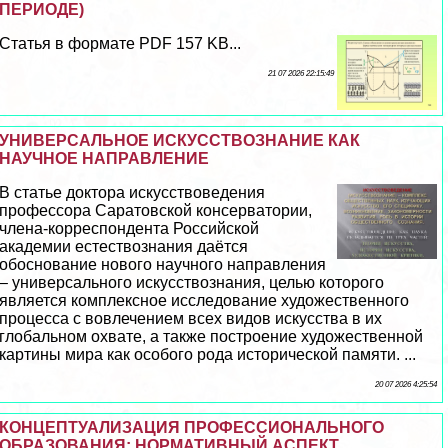
ПЕРИОДЕ)
Статья в формате PDF 157 KB...
21 07 2026 22:15:49
УНИВЕРСАЛЬНОЕ ИСКУССТВОЗНАНИЕ КАК
НАУЧНОЕ НАПРАВЛЕНИЕ
В статье доктора искусствоведения
профессора Саратовской консерватории,
члeна-корреспондента Российской
академии естествознания даётся
обоснование нового научного направления
– универсального искусствознания, целью которого
является комплексное исследование художественного
процесса с вовлечением всех видов искусства в их
глобальном охвате, а также построение художественной
картины мира как особого рода исторической памяти. ...
20 07 2026 4:25:54
КОНЦЕПТУАЛИЗАЦИЯ ПРОФЕССИОНАЛЬНОГО
ОБРАЗОВАНИЯ: НОРМАТИВНЫЙ АСПЕКТ