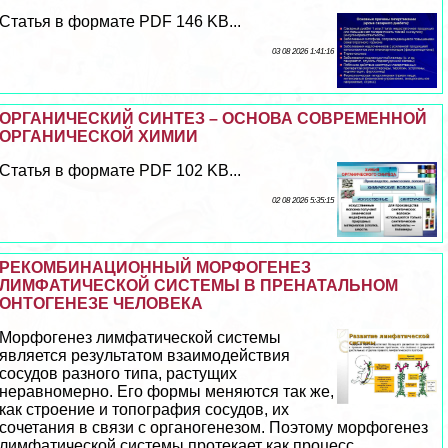
Статья в формате PDF 146 KB...
03 08 2026 1:41:16
ОРГАНИЧЕСКИЙ СИНТЕЗ – ОСНОВА СОВРЕМЕННОЙ
ОРГАНИЧЕСКОЙ ХИМИИ
Статья в формате PDF 102 KB...
02 08 2026 5:35:15
РЕКОМБИНАЦИОННЫЙ МОРФОГЕНЕЗ
ЛИМФАТИЧЕСКОЙ СИСТЕМЫ В ПРЕНАТАЛЬНОМ
ОНТОГЕНЕЗЕ ЧЕЛОВЕКА
Морфогенез лимфатической системы
является результатом взаимодействия
сосудов разного типа, растущих
неравномерно. Его формы меняются так же,
как строение и топография сосудов, их
сочетания в связи с органогенезом. Поэтому морфогенез
лимфатической системы протекает как процесс