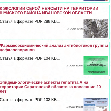
К ЭКОЛОГИИ СЕРОЙ НЕЯСЫТИ НА ТЕРРИТОРИИ
ШУЙСКОГО РАЙОНА ИВАНОВСКОЙ ОБЛАСТИ
Статья в формате PDF 288 KB...
16 07 2026 5:24:42
Фармакоэкономический анализ антибиотиков группы
цефалоспоринов
Статья в формате PDF 104 KB...
15 07 2026 12:26:49
Эпидемиологические аспекты гепатита А на
территории Саратовской области за последние 20
лет
Статья в формате PDF 103 KB...
14 07 2026 17:53:33