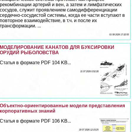
рекомбинации артерий и вен, а затем и лимфатических
сосудов, служит проявлением самодифференциации
сердечно-сосудистой системы, когда ее части вступают в
повторное взаимодействие, в т.ч. и после их
трaнcформации. ...
01 08 2026 17:32:55
МОДЕЛИРОВАНИЕ КАНАТОВ ДЛЯ БУКСИРОВКИ
ОРУДИЙ РЫБОЛОВСТВА
Статья в формате PDF 104 KB...
31 07 2026 0:52:28
Объектно-ориентированные модели представления
корпоративных знаний
Статья в формате PDF 106 KB...
30 07 2026 12:15:25