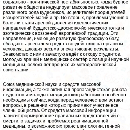
социально - политической нестабильностью, когда бурное
развитие общества индуцирует массовое появление
различного рода кудесников, исцелителей прорицателей,
изобретателей магий и пр. Во-вторых, проблемы учения о
болезни стали ареной давления идеологических
направлений буддистско-даосистко-йогического толка и
эзотерических воззрений европейской традиции. Эти
направления, имеющие развитую философскую базу,
обладают арсеналом средств воздействия на организм
человека, дающих весьма впечатляющие результаты.
Знакомство с ними зачастую ведёт к отходу студентов,
молодых врачей и медицинских сестёр с позиций научной
медицины, осложняет процесс их методологической
ориентации.
Союз медицинской науки и средств массовой
информации, а также активная пропагандистская работа
студентов и молодых медицинских работников особенно
необходимы сейчас, когда перед человечеством встают
вопросы, в решении которых принимают участие все
члeны общества. От средств массовой информации
зависит формирование правильных представлений о
cмepти, о задачах и проблемах реанимационной
медицины, о возможностях трaнcплантологии, генной