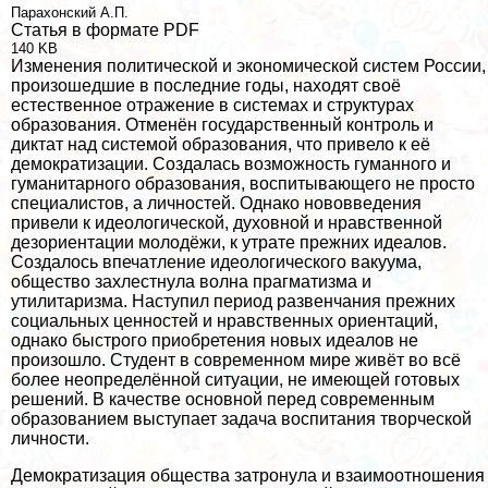
Парахонский А.П.
Статья в формате PDF
140 KB
Изменения политической и экономической систем России,
произошедшие в последние годы, находят своё
естественное отражение в системах и структурах
образования. Отменён государственный контроль и
диктат над системой образования, что привело к её
демократизации. Создалась возможность гуманного и
гуманитарного образования, воспитывающего не просто
специалистов, а личностей. Однако нововведения
привели к идеологической, духовной и нравственной
дезориентации молодёжи, к утрате прежних идеалов.
Создалось впечатление идеологического вакуума,
общество захлестнула волна прагматизма и
утилитаризма. Наступил период развенчания прежних
социальных ценностей и нравственных ориентаций,
однако быстрого приобретения новых идеалов не
произошло. Студент в современном мире живёт во всё
более неопределённой ситуации, не имеющей готовых
решений. В качестве основной перед современным
образованием выступает задача воспитания творческой
личности.
Демократизация общества затронула и взаимоотношения