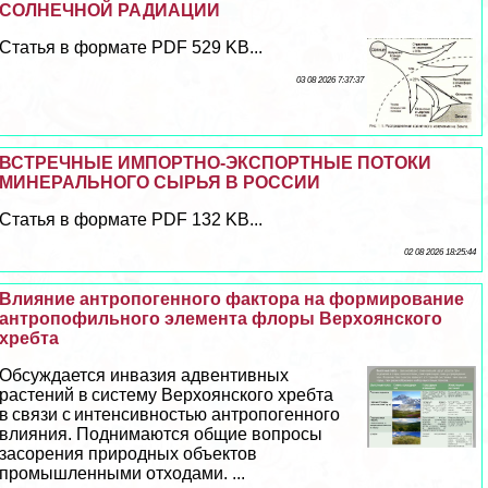
СОЛНЕЧНОЙ РАДИАЦИИ
Статья в формате PDF 529 KB...
03 08 2026 7:37:37
ВСТРЕЧНЫЕ ИМПОРТНО-ЭКСПОРТНЫЕ ПОТОКИ
МИНЕРАЛЬНОГО СЫРЬЯ В РОССИИ
Статья в формате PDF 132 KB...
02 08 2026 18:25:44
Влияние антропогенного фактора на формирование
антропофильного элемента флоры Верхоянского
хребта
Обсуждается инвазия адвентивных
растений в систему Верхоянского хребта
в связи с интенсивностью антропогенного
влияния. Поднимаются общие вопросы
засорения природных объектов
промышленными отходами. ...