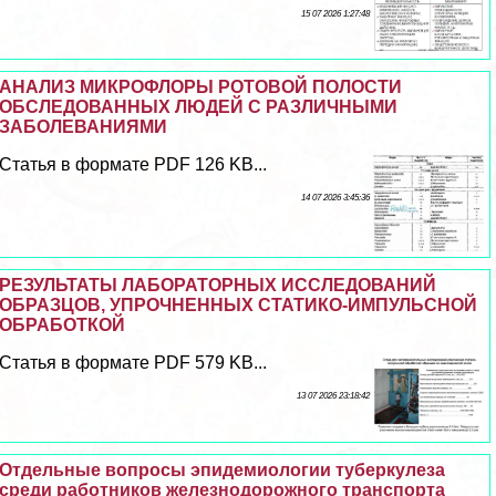
15 07 2026 1:27:48
АНАЛИЗ МИКРОФЛОРЫ РОТОВОЙ ПОЛОСТИ
ОБСЛЕДОВАННЫХ ЛЮДЕЙ С РАЗЛИЧНЫМИ
ЗАБОЛЕВАНИЯМИ
Статья в формате PDF 126 KB...
14 07 2026 3:45:36
РЕЗУЛЬТАТЫ ЛАБОРАТОРНЫХ ИССЛЕДОВАНИЙ
ОБРАЗЦОВ, УПРОЧНЕННЫХ СТАТИКО-ИМПУЛЬСНОЙ
ОБРАБОТКОЙ
Статья в формате PDF 579 KB...
13 07 2026 23:18:42
Отдельные вопросы эпидемиологии туберкулеза
среди работников железнодорожного трaнcпорта