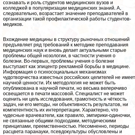
сознавать и роль студентов медицинских вузов и
колледжей в популяризации медицинских знаний. А,
следовательно, возрастает значение преподавателей в
организации такой профилактической работы студентов-
медиков.
Вхождение медицины в структуру рыночных отношений
предъявляет ряд требований к методике преподавания
медицинских наук и вновь делает актуальными старые
проблемы общей нозологии, в частности учения о
болезни. Во-первых, проблемы учения о болезни
выступают как эпицентр рекламной борьбы в медицине.
Информация о психосоциальных механизмах
чудотворчества известных российских целителей не имеет
научной ценности. Их методология не может быть
опубликована в научной печати, но весьма велеречиво
освещается в печати массовой. Специалист не может
оценить ни цель исследования, грамотность и чёткость
задач, ни его методы, ни объективность результатов, ни
компетентность их интерпретации. Хаpaктерно, что
чудесные врачеватели, как правило, эмпирики-одиночки,
не связанные общими подходами, методическими
принципами, преемственностью. Несомненно, периоды
расцвета паранауки, псевдокультуры обусловлены и