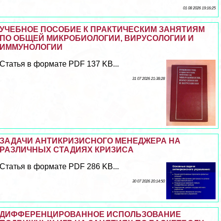
01 08 2026 19:16:25
УЧЕБНОЕ ПОСОБИЕ К ПРАКТИЧЕСКИМ ЗАНЯТИЯМ
ПО ОБЩЕЙ МИКРОБИОЛОГИИ, ВИРУСОЛОГИИ И
ИММУНОЛОГИИ
Статья в формате PDF 137 KB...
31 07 2026 21:38:28
ЗАДАЧИ АНТИКРИЗИСНОГО МЕНЕДЖЕРА НА
РАЗЛИЧНЫХ СТАДИЯХ КРИЗИСА
Статья в формате PDF 286 KB...
30 07 2026 20:14:50
ДИФФЕРЕНЦИРОВАННОЕ ИСПОЛЬЗОВАНИЕ