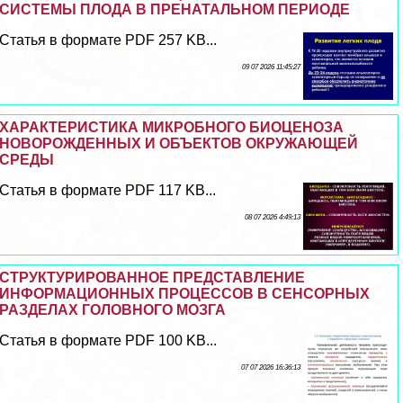
СИСТЕМЫ ПЛОДА В ПРЕНАТАЛЬНОМ ПЕРИОДЕ
Статья в формате PDF 257 KB...
09 07 2026 11:45:27
ХАРАКТЕРИСТИКА МИКРОБНОГО БИОЦЕНОЗА
НОВОРОЖДЕННЫХ И ОБЪЕКТОВ ОКРУЖАЮЩЕЙ
СРЕДЫ
Статья в формате PDF 117 KB...
08 07 2026 4:49:13
СТРУКТУРИРОВАННОЕ ПРЕДСТАВЛЕНИЕ
ИНФОРМАЦИОННЫХ ПРОЦЕССОВ В СЕНСОРНЫХ
РАЗДЕЛАХ ГОЛОВНОГО МОЗГА
Статья в формате PDF 100 KB...
07 07 2026 16:36:13