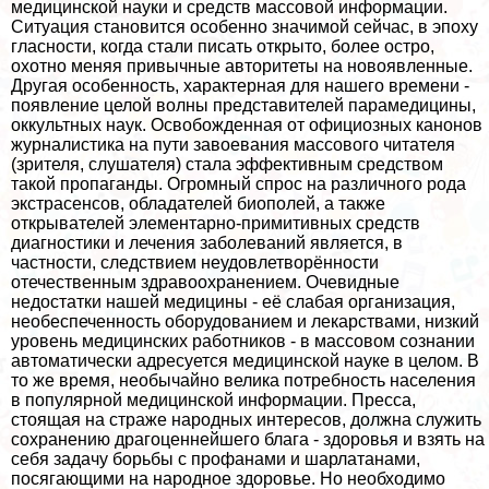
медицинской науки и средств массовой информации.
Ситуация становится особенно значимой сейчас, в эпоху
гласности, когда стали писать открыто, более остро,
охотно меняя привычные авторитеты на новоявленные.
Другая особенность, хаpaктерная для нашего времени -
появление целой волны представителей парамедицины,
оккультных наук. Освобожденная от официозных канонов
журналистика на пути завоевания массового читателя
(зрителя, слушателя) стала эффективным средством
такой пропаганды. Огромный спрос на различного рода
экстрасенсов, обладателей биополей, а также
открывателей элементарно-примитивных средств
диагностики и лечения заболеваний является, в
частности, следствием неудовлетворённости
отечественным здравоохранением. Очевидные
недостатки нашей медицины - её слабая организация,
необеспеченность оборудованием и лекарствами, низкий
уровень медицинских работников - в массовом сознании
автоматически адресуется медицинской науке в целом. В
то же время, необычайно велика потребность населения
в популярной медицинской информации. Пресса,
стоящая на страже народных интересов, должна служить
сохранению драгоценнейшего блага - здоровья и взять на
себя задачу борьбы с профанами и шарлатанами,
посягающими на народное здоровье. Но необходимо