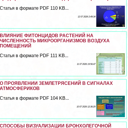
Статья в формате PDF 110 KB...
12 07 2026 2:49:34
ВЛИЯНИЕ ФИТОНЦИДОВ РАСТЕНИЙ НА
ЧИСЛЕННОСТЬ МИКРООРГАНИЗМОВ ВОЗДУХА
ПОМЕЩЕНИЙ
Статья в формате PDF 111 KB...
11 07 2026 19:56:47
О ПРОЯВЛЕНИИ ЗЕМЛЕТРЯСЕНИЙ В СИГНАЛАХ
АТМОСФЕРИКОВ
Статья в формате PDF 104 KB...
10 07 2026 12:36:29
СПОСОБЫ ВИЗУАЛИЗАЦИИ БРОНХОЛЕГОЧНОЙ