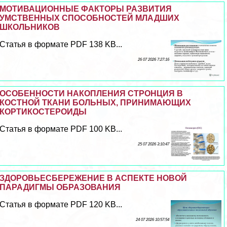
МОТИВАЦИОННЫЕ ФАКТОРЫ РАЗВИТИЯ
УМСТВЕННЫХ СПОСОБНОСТЕЙ МЛАДШИХ
ШКОЛЬНИКОВ
Статья в формате PDF 138 KB...
26 07 2026 7:27:16
ОСОБЕННОСТИ НАКОПЛЕНИЯ СТРОНЦИЯ В
КОСТНОЙ ТКАНИ БОЛЬНЫХ, ПРИНИМАЮЩИХ
КОРТИКОСТЕРОИДЫ
Статья в формате PDF 100 KB...
25 07 2026 3:10:47
ЗДОРОВЬЕСБЕРЕЖЕНИЕ В АСПЕКТЕ НОВОЙ
ПАРАДИГМЫ ОБРАЗОВАНИЯ
Статья в формате PDF 120 KB...
24 07 2026 10:57:54