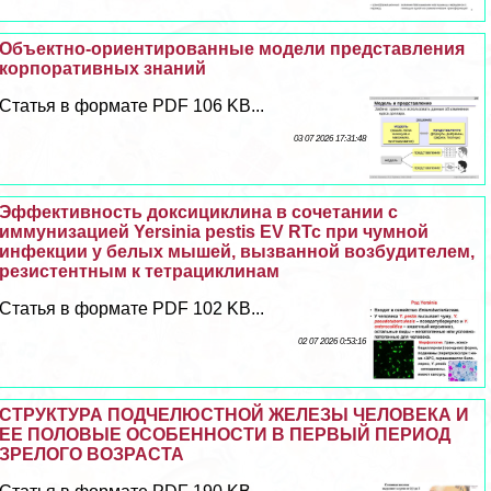
Объектно-ориентированные модели представления
корпоративных знаний
Статья в формате PDF 106 KB...
03 07 2026 17:31:48
Эффективность доксициклина в сочетании с
иммунизацией Yersinia pestis EV RTc при чумной
инфекции у белых мышей, вызванной возбудителем,
резистентным к тетрациклинам
Статья в формате PDF 102 KB...
02 07 2026 0:53:16
СТРУКТУРА ПОДЧЕЛЮСТНОЙ ЖЕЛЕЗЫ ЧЕЛОВЕКА И
ЕЕ ПОЛОВЫЕ ОСОБЕННОСТИ В ПЕРВЫЙ ПЕРИОД
ЗРЕЛОГО ВОЗРАСТА