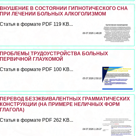
ВНУШЕНИЕ В СОСТОЯНИИ ГИПНОТИЧЕСКОГО СНА
ПРИ ЛЕЧЕНИИ БОЛЬНЫХ АЛКОГОЛИЗМОМ
Статья в формате PDF 119 KB...
06 07 2026 1:48:28
ПРОБЛЕМЫ ТРУДОУСТРОЙСТВА БОЛЬНЫХ
ПЕРВИЧНОЙ ГЛАУКОМОЙ
Статья в формате PDF 100 KB...
05 07 2026 2:50:10
ПЕРЕВОД БЕЗЭКВИВАЛЕНТНЫХ ГРАММАТИЧЕСКИХ
КОНСТРУКЦИИ (НА ПРИМЕРЕ НЕЛИЧНЫХ ФОРМ
ГЛАГОЛА)
Статья в формате PDF 262 KB...
04 07 2026 1:39:37