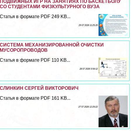
ПОДВИЖНЫХ ИГР НА ЗАНЯТИЯХ ПО БАСКЕТБОЛУ
СО СТУДЕНТАМИ ФИЗКУЛЬТУРНОГО ВУЗА
Статья в формате PDF 249 KB...
29 07 2026 11:25:35
СИСТЕМА МЕХАНИЗИРОВАННОЙ ОЧИСТКИ
МУСОРОПРОВОДОВ
Статья в формате PDF 110 KB...
28 07 2026 5:54:12
СЛИНКИН СЕРГЕЙ ВИКТОРОВИЧ
Статья в формате PDF 161 KB...
27 07 2026 12:29:22