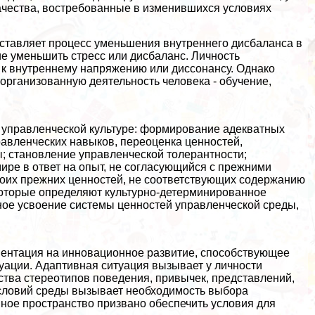
ачества, востребованные в изменившихся условиях
дставляет процесс уменьшения внутреннего дисбаланса в
ие уменьшить стресс или дисбаланс. Личность
о к внутреннему напряжению или диссонансу. Однако
организованную деятельность человека - обучение,
к управленческой культуре: формирование адекватных
равленческих навыков, переоценка ценностей,
; становление управленческой толерантности;
ире в ответ на опыт, не согласующийся с прежними
своих прежних ценностей, не соответствующих содержанию
которые определяют культурно-детерминированное
нное усвоение системы ценностей управленческой среды,
иентация на инновационное развитие, способствующее
уации. Адаптивная ситуация вызывает у личности
ства стереотипов поведения, привычек, представлений,
словий среды вызывает необходимость выбора
ное прострaнcтво призвано обеспечить условия для