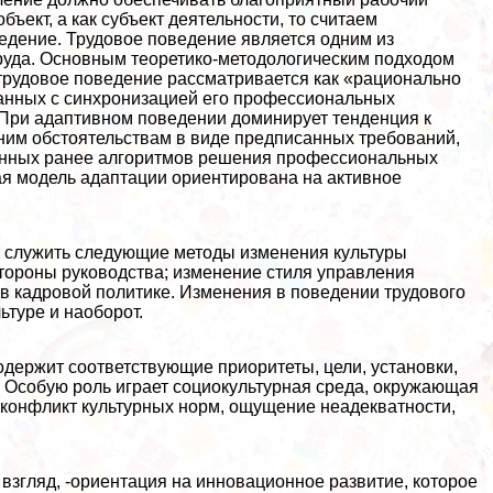
бъект, а как субъект деятельности, то считаем
едение. Трудовое поведение является одним из
руда. Основным теоретико-методологическим подходом
 трудовое поведение рассматривается как «рационально
занных с синхронизацией его профессиональных
 При адаптивном поведении доминирует тенденция к
им обстоятельствам в виде предписанных требований,
танных ранее алгоритмов решения профессиональных
ая модель адаптации ориентирована на активное
 служить следующие методы изменения культуры
стороны руководства; изменение стиля управления
в кадровой политике. Изменения в поведении трудового
ьтуре и наоборот.
содержит соответствующие приоритеты, цели, установки,
 Особую роль играет социокультурная среда, окружающая
 конфликт культурных норм, ощущение неадекватности,
взгляд, -ориентация на инновационное развитие, которое