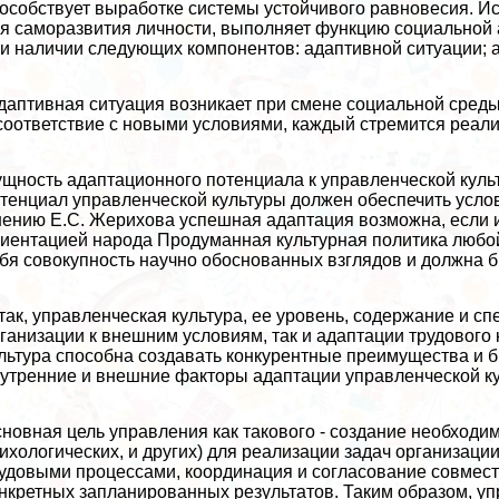
особствует выработке системы устойчивого равновесия. И
я саморазвития личности, выполняет функцию социальной 
и наличии следующих компонентов: адаптивной ситуации; 
аптивная ситуация возникает при смене социальной среды
соответствие с новыми условиями, каждый стремится реал
щность адаптационного потенциала к управленческой куль
тенциал управленческой культуры должен обеспечить усло
ению Е.С. Жерихова успешная адаптация возможна, если и
иентацией народа Продуманная культурная политика любой
бя совокупность научно обоснованных взглядов и должна 
ак, управленческая культура, ее уровень, содержание и с
ганизации к внешним условиям, так и адаптации трудового
льтура способна создавать конкурентные преимущества и б
утренние и внешние факторы адаптации управленческой к
новная цель управления как такового - создание необходи
ихологических, и других) для реализации задач организац
удовыми процессами, координация и согласование совмест
нкретных запланированных результатов. Таким образом, упр