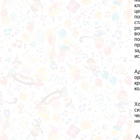
кл
це
по
ст
ре
во
по
пр
за
ис
Ад
ор
кр
ко
Хо
си
че
не
Ад