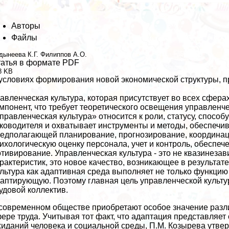
Авторы
Файлы
дынеева К.Г.
Филиппов А.О.
атья в формате PDF
8 KB
условиях формирования новой экономической структуры, п
авленческая культура, которая присутствует во всех сфе
мпонент, что требует теоретического освещения управленче
правленческая культура» относится к роли, статусу, спос
ководителя и охватывает инструменты и методы, обеспеч
едполагающей планирование, прогнозирование, координац
ихологическую оценку персонала, учет и контроль, обеспе
тивирование. Управленческая культура - это не квазинеза
paктеристик, это новое качество, возникающее в результат
льтура как адаптивная среда выполняет не только функцию 
аптирующую. Поэтому главная цель управленческой культур
удовой коллектив.
современном обществе приобретают особое значение разли
ере труда. Учитывая тот факт, что адаптация представляе
иданий человека и социальной среды, П.М. Козырева утверж