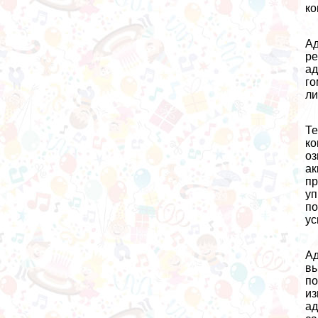
ко
Ад
ре
ад
го
ли
Те
ко
оз
ак
пр
уп
по
ус
Ад
вы
по
из
ад