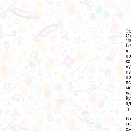
Эр
Ст
13
В 
у
пр
ко
«у
ру
пр
пс
мо
ха
Ку
ад
тр
В 
сф
ож