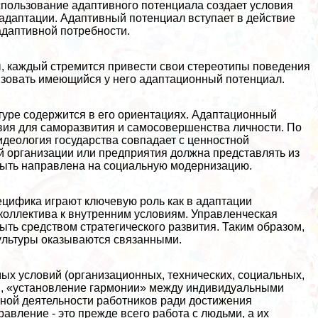
спользование адаптивного потенциала создает условия
адаптации. Адаптивный потенциал вступает в действие
адаптивной потребности.
, каждый стремится привести свои стереотипы поведения
изовать имеющийся у него адаптационный потенциал.
туре содержится в его ориентациях. Адаптационный
вия для саморазвития и самосовершенства личности. По
деология государства совпадает с ценностной
 организации или предприятия должна представлять из
быть направлена на социальную модернизацию.
пецифика играют ключевую роль как в адаптации
 коллектива к внутренним условиям. Управленческая
ыть средством стратегического развития. Таким образом,
ультуры оказываются связанными.
мых условий (организационных, технических, социальных,
ии, «установление гармонии» между индивидуальными
ной деятельности работников ради достижения
авление - это прежде всего работа с людьми, а их