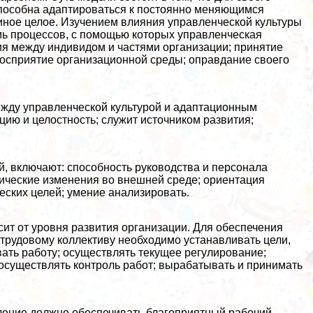
пособна адаптироваться к постоянно меняющимся
ное целое. Изучением влияния управленческой культуры
мь процессов, с помощью которых управленческая
ия между индивидом и частями организации; принятие
восприятие организационной среды; оправдание своего
между управленческой культурой и адаптационным
цию и целостность; служит источником развития;
, включают: способность руководства и персонала
гические изменения во внешней среде; ориентация
еских целей; умение анализировать.
ит от уровня развития организации. Для обеспечения
трудовому коллективу необходимо устанавливать цели,
вать работу; осуществлять текущее регулирование;
 осуществлять контроль работ; выpaбатывать и принимать
авление должно обеспечивать благоприятный рабочий