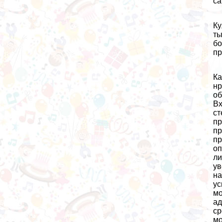
са
Ку
ты
бо
пр
Ка
нр
об
Вх
ст
пр
пр
пр
оп
ли
ув
на
ус
мо
ад
ср
мо