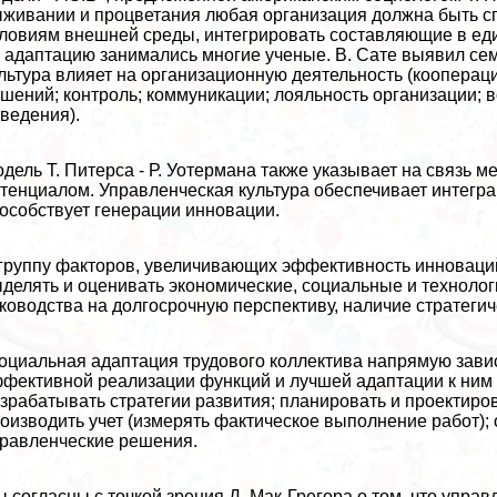
живании и процветания любая организация должна быть с
ловиям внешней среды, интегрировать составляющие в еди
 адаптацию занимались многие ученые. В. Сате выявил се
льтура влияет на организационную деятельность (кооперац
шений; контроль; коммуникации; лояльность организации; 
ведения).
дель Т. Питерса - Р. Уотермана также указывает на связь 
тенциалом. Управленческая культура обеспечивает интегра
особствует генерации инновации.
группу факторов, увеличивающих эффективность инноваций
делять и оценивать экономические, социальные и техноло
ководства на долгосрочную перспективу, наличие стратегич
циальная адаптация трудового коллектива напрямую завис
фективной реализации функций и лучшей адаптации к ним 
зpaбатывать стратегии развития; планировать и проектиро
оизводить учет (измерять фактическое выполнение работ);
равленческие решения.
 согласны с точкой зрения Д. Мак-Грегора о том, что упр