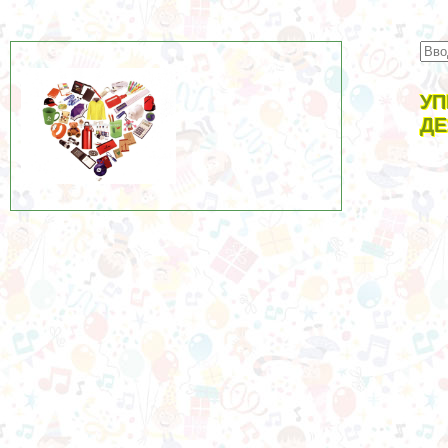
УП
ДЕ