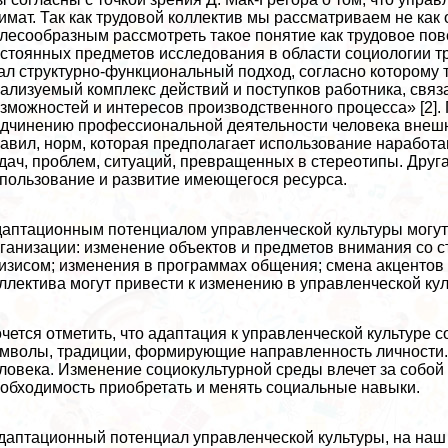
имат. Так как трудовой коллектив мы рассматриваем не как о
лесообразным рассмотреть такое понятие как трудовое пов
стоянных предметов исследования в области социологии т
ал структурно-функциональный подход, согласно которому
ализуемый комплекс действий и поступков работника, свя
зможностей и интересов производственного процесса» [2].
дчинению профессиональной деятельности человека внешн
авил, норм, которая предполагает использование нарабо
дач, проблем, ситуаций, превращенных в стереотипы. Друг
пользование и развитие имеющегося ресурса.
аптационным потенциалом управленческой культуры могут
ганизации: изменение объектов и предметов внимания со 
изисом; изменения в программах общения; смена акцентов 
ллектива могут привести к изменению в управленческой кул
чется отметить, что адаптация к управленческой культуре 
мволы, традиции, формирующие направленность личности.
ловека. Изменение социокультурной среды влечет за собой
обходимость приобретать и менять социальные навыки.
аптационный потенциал управленческой культуры, на наш 