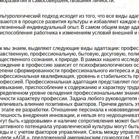
моразвития и самосовершенствования личности.
льтурологический подход исходит из того, что все виды ад
ваются в процессе развития культуры и избавляют каждое 
лезненный индивидуальный опыт. В самом общем виде ада
испособления работника к изменениям условий внешней и 
к мы знаем, выделяют следующие виды адаптации: профес
авственную, профессиональную, бытовую, досуговую, пол
щественного сознания, к природе. В рамках нашего иссле
ождение в профессию зависит от психофизиологических ос
епени сформированности профессионального интереса и др
офессиональная квалификация, уровень и стабильность п
офессией. Профессиональная адаптация представляет пол
ивыкание, приспособление к содержанию и хаpaктеру труда
ределенном уровне овладения профессиональными знаниям
чности хаpaктеру профессии. Задача любого руководителя 
еличивать влияние позитивных факторов. Причем делать эт
 этапе ее разработки. Отношение персонала к нововведени
пешность внедрения инновации, и нельзя его недооценивать
гут быть «здоровыми» и наличие сопротивления может быт
аптивного потенциала управленческой культуры могут быть
еды и с учетом факторов управления. Связь между управл
дели «AGIL», предложенной американским социологом Т. Па