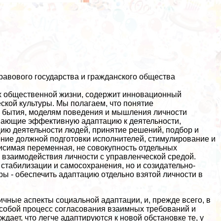
равового государства и гражданского общества
рах общественной жизни, содержит инновационный
ской культуры. Мы полагаем, что понятие
обу бытия, моделям поведения и мышления личности
ивающие эффективную адаптацию к деятельности,
ию деятельности людей, принятие решений, подбор и
чение должной подготовки исполнителей, стимулирование и
висимая переменная, не совокупность отдельных
е взаимодействия личности с управленческой средой.
стабилизации и самосохранения, но и созида­тельно-
ы - обеспечить адаптацию отдельно взятой личности в
чные аспекты социальной адаптации, и, прежде всего, в
т собой процесс согласования взаимных требований и
дает, что легче адаптируются к новой обстановке те, у