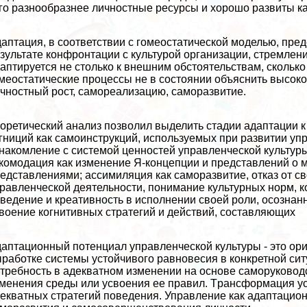
го разнообразнее личностные ресурсы и хорошо развиты к
аптация, в соответствии с гомеостатической моделью, пре
зультате конфронтации с культурой организации, стремлен
аптируется не столько к внешним обстоятельствам, скольк
меостатические процессы не в состоянии объяснить высоко
чностный рост, самореализацию, саморазвитие.
оретический анализ позволил выделить стадии адаптации 
гниций как самоинструкций, используемых при развитии уп
накомление с системой ценностей управленческой культуры
комодация как изменение Я-концепции и представлений о м
едставлениями; ассимиляция как саморазвитие, отказ от 
равленческой деятельности, понимание культурных норм, 
ведение и креативность в исполнении своей роли, осозна
воение когнитивных стратегий и действий, составляющих
аптационный потенциал управленческой культуры - это ор
работке системы устойчивого равновесия в конкретной сит
требность в адекватном изменении на основе саморуковод
менения среды или усвоения ее правил. Tрaнcформация у
екватных стратегий поведения. Управление как адаптацион