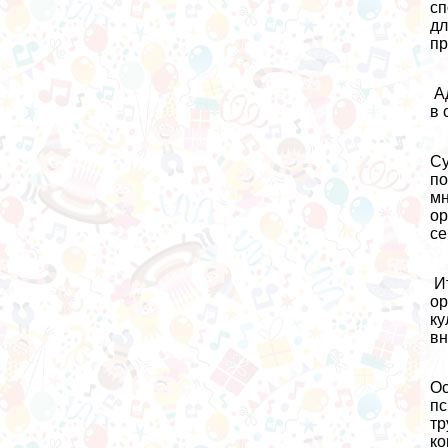
сп
дл
пр
Ад
в 
Су
по
мн
ор
се
Ит
ор
ку
вн
Ос
пс
тр
ко