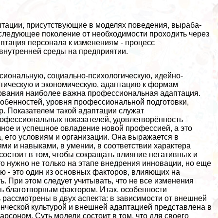
аптации, присутствующие в моделях поведения, выpaба­
следующее поко­ление от необходимости проходить через
птация персонала к изменениям - процесс
внутренней среды на предприятии.
сиональную, социально-психологическую, идейно-
итическую и экономическую, адаптацию к формам
дования наиболее важна профессиональная адаптация.
обенностей, уровня профессиональной подготовки,
. Показателем такой адаптации служат
рофессиональных показателей, удовлетворённость
ное и успешное овладение новой профессией, а это
, его условиям и организации. Она выражается в
и и навыками, в умении, в соответствии хаpaктера
состоит в том, чтобы сокращать влияние негативных и
о нужно не только на этапе внедрения инновации, но еще
ю - это один из основных факторов, влияющих на
. При этом следует учитывать, что не все изменения
ь благотворным фактором. Итак, особенности
 рассмотрены в двух аспекта: в зависимости от внешней
енческой культурой и внешней адаптацией представлена в
рсоном. Суть модели состоит в том, что для своего