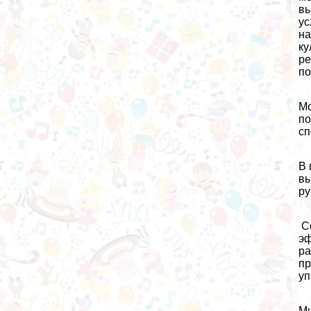
вы
ус
на
ку
ре
по
Мо
по
сп
В 
вы
ру
Со
эф
ра
пр
уп
Мы