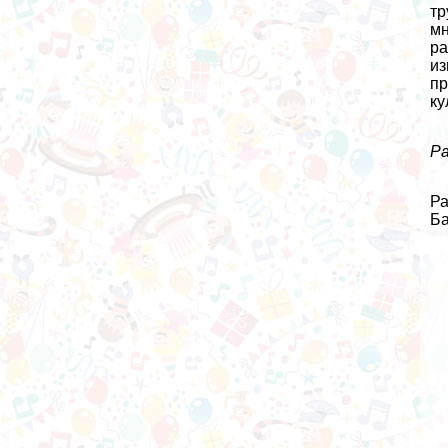
тр
мн
ра
из
пр
ку
Ра
Ра
Ба