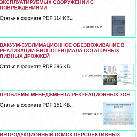
ЭКСПЛУАТИРУЕМЫХ СООРУЖЕНИЙ С
ПОВРЕЖДЕНИЯМИ
Статья в формате PDF 114 KB...
01 08 2026 8:34:30
ВАКУУМ-СУБЛИМАЦИОННОЕ ОБЕЗВОЖИВАНИЕ В
РЕАЛИЗАЦИИ БИОПОТЕНЦИАЛА ОСТАТОЧНЫХ
ПИВНЫХ ДРОЖЖЕЙ
Статья в формате PDF 396 KB...
31 07 2026 13:48:22
ПРОБЛЕМЫ МЕНЕДЖМЕНТА РЕКРЕАЦИОННЫХ ЗОН
Статья в формате PDF 151 KB...
30 07 2026 14:33:35
ИНТРОДУКЦИОННЫЙ ПОИСК ПЕРСПЕКТИВНЫХ