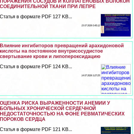
ПОРАЖЕНИЯ СОСУДОВ И КОЛЛАГЕНОВЫХ ВОЛОКОН
СОЕДИНИТЕЛЬНОЙ ТКАНИ ПРИ ЛЕПРЕ
Статья в формате PDF 127 KB...
15 07 2026 0:45:12
Влияние ингибиторов превращений арахидоновой
кислоты на постоянное внутрисосудистое
свертывание крови и липопероксидацию
Статья в формате PDF 124 KB...
14 07 2026 3:27:25
ОЦЕНКА РИСКА ВЫРАЖЕННОСТИ АНЕМИИ У
БОЛЬНЫХ ХРОНИЧЕСКОЙ СЕРДЕЧНОЙ
НЕДОСТАТОЧНОСТЬЮ НА ФОНЕ РЕВМАТИЧЕСКИХ
ПОРОКОВ СЕРДЦА
Статья в формате PDF 121 KB...