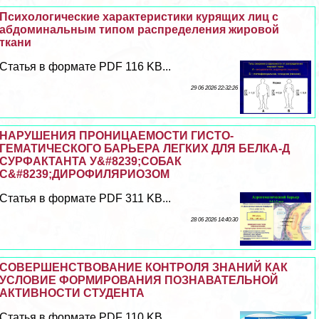
Психологические хаpaктеристики курящих лиц с
абдоминальным типом распределения жировой
ткани
Статья в формате PDF 116 KB...
29 06 2026 22:32:26
НАРУШЕНИЯ ПРОНИЦАЕМОСТИ ГИСТО-
ГЕМАТИЧЕСКОГО БАРЬЕРА ЛЕГКИХ ДЛЯ БЕЛКА-Д
СУРФАКТАНТА У&#8239;СОБАК
С&#8239;ДИРОФИЛЯРИОЗОМ
Статья в формате PDF 311 KB...
28 06 2026 14:40:30
СОВЕРШЕНСТВОВАНИЕ КОНТРОЛЯ ЗНАНИЙ КАК
УСЛОВИЕ ФОРМИРОВАНИЯ ПОЗНАВАТЕЛЬНОЙ
АКТИВНОСТИ СТУДЕНТА
Статья в формате PDF 110 KB...