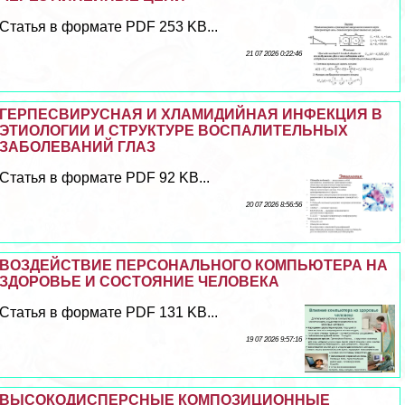
Статья в формате PDF 253 KB...
21 07 2026 0:22:46
ГЕРПЕСВИРУСНАЯ И ХЛАМИДИЙНАЯ ИНФЕКЦИЯ В
ЭТИОЛОГИИ И СТРУКТУРЕ ВОСПАЛИТЕЛЬНЫХ
ЗАБОЛЕВАНИЙ ГЛАЗ
Статья в формате PDF 92 KB...
20 07 2026 8:56:56
ВОЗДЕЙСТВИЕ ПЕРСОНАЛЬНОГО КОМПЬЮТЕРА НА
ЗДОРОВЬЕ И СОСТОЯНИЕ ЧЕЛОВЕКА
Статья в формате PDF 131 KB...
19 07 2026 9:57:16
ВЫСОКОДИСПЕРСНЫЕ КОМПОЗИЦИОННЫЕ