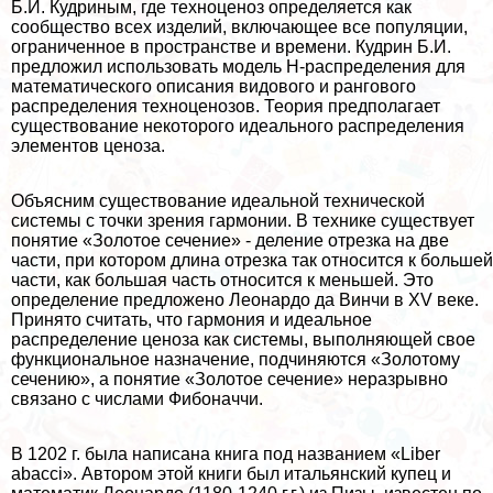
Б.И. Кудриным, где техноценоз определяется как
сообщество всех изделий, включающее все популяции,
ограниченное в прострaнcтве и времени. Кудрин Б.И.
предложил использовать модель H-распределения для
математического описания видового и рангового
распределения техноценозов. Теория предполагает
существование некоторого идеального распределения
элементов ценоза.
Объясним существование идеальной технической
системы с точки зрения гармонии. В технике существует
понятие «Золотое сечение» - деление отрезка на две
части, при котором длина отрезка так относится к большей
части, как большая часть относится к меньшей. Это
определение предложено Леонардо да Винчи в XV веке.
Принято считать, что гармония и идеальное
распределение ценоза как системы, выполняющей свое
функциональное назначение, подчиняются «Золотому
сечению», а понятие «Золотое сечение» неразрывно
связано с числами Фибоначчи.
В 1202 г. была написана книга под названием «Liber
abacci». Автором этой книги был итальянский купец и