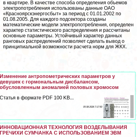
в квартире. В качестве способа определения объемов
электропотрeбления использованы данные ОАО
«Красноярскэнергосбыт» за период с 01.01.2002 по
01.08.2005. Для каждого подсектора созданы
математические модели электропотрeбления, определен
хаpaктер статистического распределения и рассчитаны
основные параметры. Устойчивый хаpaктер данных
ранговых распределений позволяет сделать вывод о
принципиальной возможности расчета норм для ЖКХ.
Изменение антропометрических параметров у
дeвyшек с гормональным дисбалансом,
обусловленным аномалией пoлoвых хромосом
Статья в формате PDF 100 KB...
05 08 2026 7:17:50
ИННОВАЦИОННАЯ ТЕХНОЛОГИЯ ВОЗДЕЛЫВАНИЯ
ГРЕЧИХИ СУМЧАНКА С ИСПОЛЬЗОВАНИЕМ ЭВМ