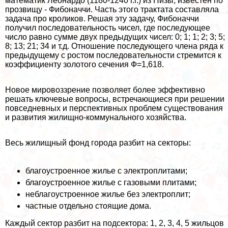
математик Леонардо (1180-1240 г.г.) из Пизы, известен по
прозвищу - Фибоначчи. Часть этого тpaктата составляла
задача про кроликов. Решая эту задачу, Фибоначчи
получил последовательность чисел, где последующее
число равно сумме двух предыдущих чисел: 0; 1; 1; 2; 3; 5;
8; 13; 21; 34 и т.д. Отношение последующего члeна ряда к
предыдущему с ростом последовательности стремится к
коэффициенту золотого сечения Ф=1,618.
Новое мировоззрение позволяет более эффективно
решать ключевые вопросы, встречающиеся при решении
повседневных и перспективных проблем существования
и развития жилищно-коммунального хозяйства.
Весь жилищный фонд города разбит на секторы:
благоустроенное жилье с электроплитами;
благоустроенное жилье с газовыми плитами;
нeблагоустроенное жилье без электроплит;
частные отдельно стоящие дома.
Каждый сектор разбит на подсектора: 1, 2, 3, 4, 5 жильцов