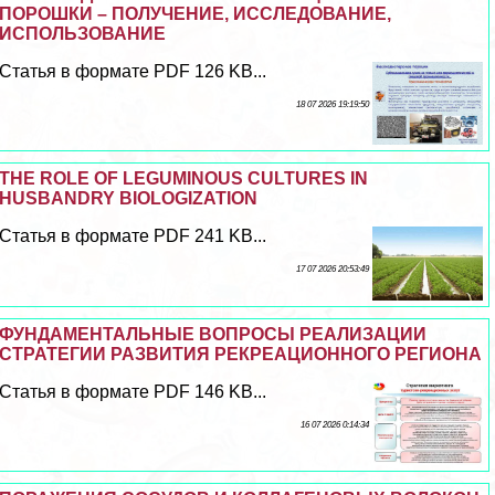
ПОРОШКИ – ПОЛУЧЕНИЕ, ИССЛЕДОВАНИЕ,
ИСПОЛЬЗОВАНИЕ
Статья в формате PDF 126 KB...
18 07 2026 19:19:50
THE ROLE OF LEGUMINOUS CULTURES IN
HUSBANDRY BIOLOGIZATION
Статья в формате PDF 241 KB...
17 07 2026 20:53:49
ФУНДАМЕНТАЛЬНЫЕ ВОПРОСЫ РЕАЛИЗАЦИИ
СТРАТЕГИИ РАЗВИТИЯ РЕКРЕАЦИОННОГО РЕГИОНА
Статья в формате PDF 146 KB...
16 07 2026 0:14:34