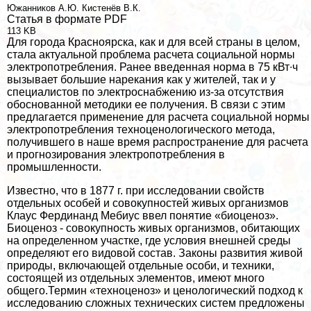
Южанников А.Ю.
Кистенёв В.К.
Статья в формате PDF
113 KB
Для города Красноярска, как и для всей страны в целом,
стала актуальной проблема расчета социальной нормы
электропотрeбления. Ранее введенная норма в 75 кВт∙ч
вызывает большие нарекания как у жителей, так и у
специалистов по электроснабжению из-за отсутствия
обоснованной методики ее получения. В связи с этим
предлагается применение для расчета социальной нормы
электропотрeбления техноценологического метода,
получившего в наше время распространение для расчета
и прогнозирования электропотрeбления в
промышленности.
Известно, что в 1877 г. при исследовании свойств
отдельных особей и совокупностей живых организмов
Клаус Фердинанд Мебиус ввел понятие «биоценоз».
Биоценоз - совокупность живых организмов, обитающих
на определенном участке, где условия внешней среды
определяют его видовой состав. Законы развития живой
природы, включающей отдельные особи, и техники,
состоящей из отдельных элементов, имеют много
общего.Термин «техноценоз» и ценологический подход к
исследованию сложных технических систем предложены