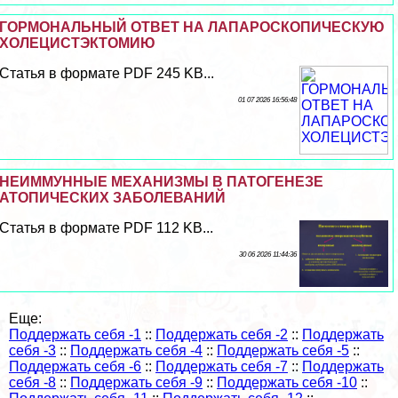
ГОРМОНАЛЬНЫЙ ОТВЕТ НА ЛАПАРОСКОПИЧЕСКУЮ
ХОЛЕЦИСТЭКТОМИЮ
Статья в формате PDF 245 KB...
01 07 2026 16:56:48
НЕИММУННЫЕ МЕХАНИЗМЫ В ПАТОГЕНЕЗЕ
АТОПИЧЕСКИХ ЗАБОЛЕВАНИЙ
Статья в формате PDF 112 KB...
30 06 2026 11:44:36
Еще:
Поддержать себя -1
::
Поддержать себя -2
::
Поддержать
себя -3
::
Поддержать себя -4
::
Поддержать себя -5
::
Поддержать себя -6
::
Поддержать себя -7
::
Поддержать
себя -8
::
Поддержать себя -9
::
Поддержать себя -10
::