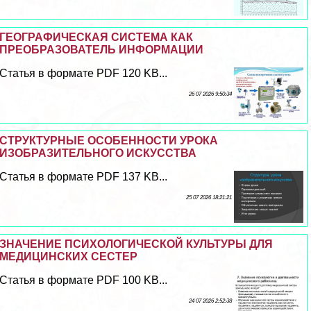
ГЕОГРАФИЧЕСКАЯ СИСТЕМА КАК
ПРЕОБРАЗОВАТЕЛЬ ИНФОРМАЦИИ
Статья в формате PDF 120 KB...
26 07 2026 9:50:34
СТРУКТУРНЫЕ ОСОБЕННОСТИ УРОКА
ИЗОБРАЗИТЕЛЬНОГО ИСКУССТВА
Статья в формате PDF 137 KB...
25 07 2026 18:21:21
ЗНАЧЕНИЕ ПСИХОЛОГИЧЕСКОЙ КУЛЬТУРЫ ДЛЯ
МЕДИЦИНСКИХ СЕСТЕР
Статья в формате PDF 100 KB...
24 07 2026 2:52:38