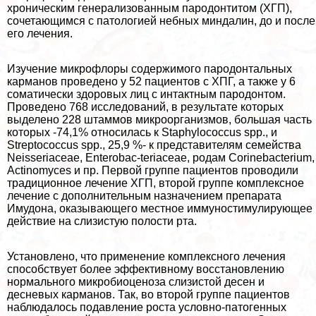
хроническим генерализованным пародонтитом (ХГП),
сочетающимся с патологией небных миндалин, до и после
его лечения.
Изучение микрофлоры содержимого пародонтальных
карманов проведено у 52 пациентов с ХПГ, а также у 6
соматически здоровых лиц с интактным пародонтом.
Проведено 768 исследований, в результате которых
выделено 228 штаммов микроорганизмов, большая часть
которых -74,1% относилась к Staphylococcus spp., и
Streptococcus spp., 25,9 %- к представителям семейства
Neisseriaceae, Enterobac-teriaceae, родам Corinebacterium,
Actinomyces и пр. Первой группе пациентов проводили
традиционное лечение ХГП, второй группе комплексное
лечение с дополнительным назначением препарата
Имудона, оказывающего местное иммуностимулирующее
действие на слизистую полости рта.
Установлено, что применение комплексного лечения
способствует более эффективному восстановлению
нормального микробиоценоза слизистой десен и
десневых карманов. Так, во второй группе пациентов
наблюдалось подавление роста условно-патогенных