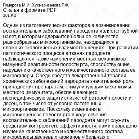
Гумерова М.И.
Хуснаризанова Р.Ф.
Статья в формате PDF
101 KB
Одним из патогенетических факторов в возникновении
воспалительных заболеваний пародонта является зубной
налет, в котором содержится большое количество
разнообразных микроорганизмов, находящихся в
сложных экологических взаимоотношениях. При развитии
патологического процесса в тканях пародонта
наблюдаются также изменения местных механизмов
иммунной реактивности полости рта, способствующие
нарушению качественного и количественного состава ее
микрофлоры. Среди средств лекарственной терапии
хронических заболеваний пародонта значительная роль
принадлежит препаратам, стимулирующим механизмы
местного иммунитета, обеспечивающего
неспецифическую защиту слизистой ротовой полости и
десен, в том числе от условно-патогенных
микроорганизмов. Поскольку изменения в
микробиоценозе полости рта в ходе лечения
воспалительных заблеваний пародонта могут служить
средством контроля его эффективности, нами проведено
изучение качественного и количественного состава
микрофлоры десневых карманов у больных с