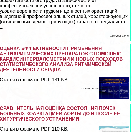
эффективности его труда. В зависимости от
профессиональной успешности, степени
удовлетворенности трудом и ценностных ориентаций
выделено 8 профессиональных стилей, хаpaктеризующих
(выявляющих, демонстрирующих) хаpaктер специалиста.
...
16 07 2026 8:37:40
ОЦЕНКА ЭФФЕКТИВНОСТИ ПРИМЕНЕНИЯ
АНТИАРИТМИЧЕСКИХ ПРЕПАРАТОВ С ПОМОЩЬЮ
КАРДИОИНТЕРВАЛОМЕТРИИ И НОВЫХ ПОДХОДОВ
СТАТИСТИЧЕСКОГО АНАЛИЗА РИТМИЧЕСКОЙ
ДЕЯТЕЛЬНОСТИ СЕРДЦА
Статья в формате PDF 131 KB...
15 07 2026 15:45:36
СРАВНИТЕЛЬНАЯ ОЦЕНКА СОСТОЯНИЯ ПОЧЕК
БОЛЬНЫХ КОАРКТАЦИЕЙ АОРТЫ ДО И ПОСЛЕ ЕЕ
ХИРУРГИЧЕСКОГО УСТРАНЕНИЯ
Статья в формате PDF 110 KB...