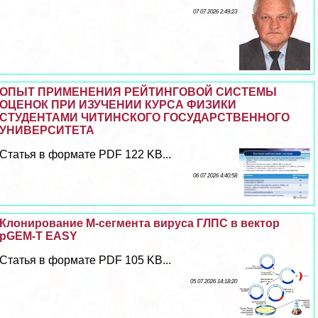
07 07 2026 2:49:23
ОПЫТ ПРИМЕНЕНИЯ РЕЙТИНГОВОЙ СИСТЕМЫ
ОЦЕНОК ПРИ ИЗУЧЕНИИ КУРСА ФИЗИКИ
СТУДЕНТАМИ ЧИТИНСКОГО ГОСУДАРСТВЕННОГО
УНИВЕРСИТЕТА
Статья в формате PDF 122 KB...
06 07 2026 4:40:58
Клонирование М-сегмента вируса ГЛПС в вектор
рGEM-T EASY
Статья в формате PDF 105 KB...
05 07 2026 14:18:20