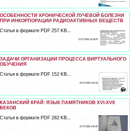
ОСОБЕННОСТИ ХРОНИЧЕСКОЙ ЛУЧЕВОЙ БОЛЕЗНИ
ПРИ ИНКОРПОРАЦИИ РАДИОАКТИВНЫХ ВЕЩЕСТВ
Статья в формате PDF 257 KB...
23 07 2026 15:18:29
ЗАДАЧИ ОРГАНИЗАЦИИ ПРОЦЕССА ВИРТУАЛЬНОГО
ОБУЧЕНИЯ
Статья в формате PDF 152 KB...
22 07 2026 5:24:18
КАЗАНСКИЙ КРАЙ: ЯЗЫК ПАМЯТНИКОВ XVI-XVII
ВЕКОВ
Статья в формате PDF 282 KB...
21 07 2026 2:50:45