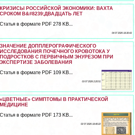
КРИЗИСЫ РОССИЙСКОЙ ЭКОНОМИКИ: ВАХТА
СРОКОМ В&#8239;ДВАДЦАТЬ ЛЕТ
Статья в формате PDF 278 KB...
04 07 2026 18:30:43
ЗНАЧЕНИЕ ДОППЛЕРОГРАФИЧЕСКОГО
ИССЛЕДОВАНИЯ ПОЧЕЧНОГО КРОВОТОКА У
ПОДРОСТКОВ С ПЕРВИЧНЫМ ЭНУРЕЗОМ ПРИ
ЭКСПЕРТИЗЕ ЗАБОЛЕВАНИЯ
Статья в формате PDF 109 KB...
03 07 2026 2:20:51
«ЦВЕТНЫЕ» СИМПТОМЫ В ПРАКТИЧЕСКОЙ
МЕДИЦИНЕ
Статья в формате PDF 173 KB...
02 07 2026 18:40:22