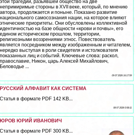
этой трагедии, разьявшей общество на две
непримиримые стороны в XVII веке, который, по мнению
автора, продолжается и поныне. Показано развитие
национального самосознания нации, на которое влияют
этнические приоритеты. Они обусловлены коллективной
идентичностью на базе общности «крови и почвы», его
едином историческом прошлом, территории,
религиозными воззрениями этнос. Повествователь
является посредником между изображенным и читателем,
нередко выступая в роли свидетеля и истолкователя
показанных лиц и событий. Ключевые слова: раскол,
православие, Никон, царь Алексей Михайлович,
Беловодье ...
09 07 2026 16:17:59
РУССКИЙ АЛФАВИТ КАК СИСТЕМА
Статья в формате PDF 142 KB...
08 07 2026 0:58:11
ЮРОВ ЮРИЙ ИВАНОВИЧ
Статья в формате PDF 300 KB...