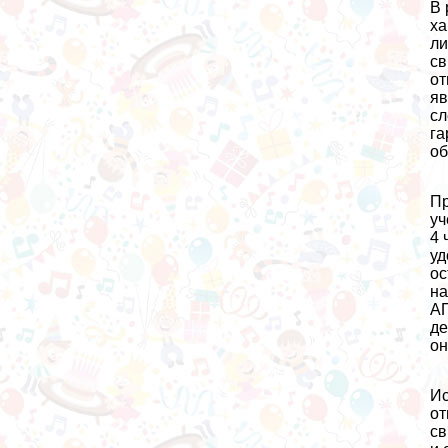
В 
ха
ли
св
от
яв
сл
га
об
Пр
уч
4 
уд
ос
на
АП
де
он
Ис
от
св