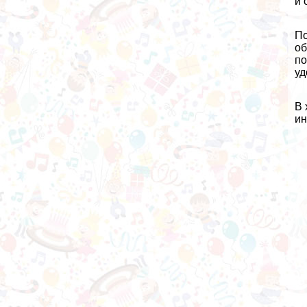
и 
По
об
по
уд
В 
ин