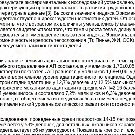
результате экспериментальных исследований установлено, 
paктеризующий пропорциональность развития грудной кле
тературные данные [3]. Высокие значения индекса Эрисмана (
идетельствуют о широкогрудости шестилетних детей. Относ
метить, что с возрастом их величины уменьшились (у мальчико
ляется свидетельством того, что темпы роста тела в длину в
едовательно, уменьшение показателя индекса Эрисмана в
рмоничность и крепость телосложения (Тг, Пинье, ЖИ, ОСК
следуемого нами контингента детей.
и анализе величин адаптационного потенциала системы к
ебного года величина АП составляла у мальчиков 1,70±0,05,
четверти) показатель АП равнялся у мальчиков 1,68±0,06, у
овлетворительном уровне адаптационного потенциала. Одна
трой стадии адаптации у 12,7% девочек и у 12,5% мальчик
пряжение механизмов адаптации (в среднем АП=2,16 балла)
 уменьшилось и составляло 7,2% мальчиков и 6,3% девочек 
вочек, от общего числа исследуемых была отмечена неудов
и имели низкий уровень физического развития и готовности
следования, проведенные среди подростков 14-15 лет, позв
мечается у 53% девочек, для остальных школьников хаpaкт
идетельствует об их узкогрудости. Показатель крепости те