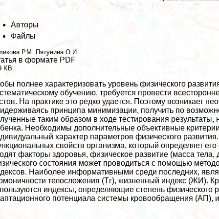
Авторы
Файлы
ликова Р.М.
Пятунина О.И.
атья в формате PDF
9 KB
обы полнее хаpaктеризовать уровень физического развития
стематическому обучению, требуется провести всесторонн
стов. На пpaктике это редко удается. Поэтому возникает н
идерживаясь принципа минимизации, получить по возможн
лученные таким образом в ходе тестирования результаты, 
бенка. Необходимы дополнительные объективные критерии
дивидуальный хаpaктер параметров физического развития
нкциональных свойств организма, который определяет его
одят факторы здоровья, физическое развитие (масса тела, дл
зического состояния может проводиться с помощью методо
дексов. Наиболее информативными среди последних, являют
рмоничности телосложения (Тг), жизненный индекс (ЖИ). К
пользуются индексы, определяющие степень физического 
аптационного потенциала системы кровообращения (АП), ин