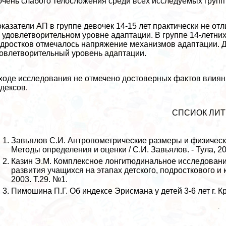
очень слабого телосложения среди всех исследуемых групп
казатели АП в группе девочек 14-15 лет пpaктически не отл
 удовлетворительном уровне адаптации. В группе 14-летних 
дростков отмечалось напряжение механизмов адаптации. Д
овлетворительный уровень адаптации.
ходе исследования не отмечено достоверных фактов влиян
дексов.
СПСИОК ЛИТ
Завьялов С.И. Антропометрические размеры и физическ
Методы определения и оценки / С.И. Завьялов. - Тула, 20
Казин Э.М. Комплексное лонгитюдинальное исследовани
развития учащихся на этапах детского, подросткового и
2003. Т.29. №1.
Пимошина П.Г. Об индексе Эрисмана у детей 3-6 лет г. Кр