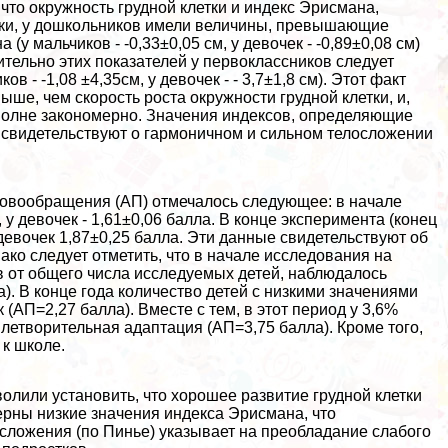
что окружность грудной клетки и индекс Эрисмана,
тки, у дошкольников имели величины, превышающие
у мальчиков - -0,33±0,05 см, у девочек - -0,89±0,08 см)
ительно этих показателей у первоклассников следует
в - -1,08 ±4,35см, у девочек - - 3,7±1,8 см). Этот факт
ыше, чем скорость роста окружности грудной клетки, и,
полне закономерно. Значения индексов, определяющие
) свидетельствуют о гармоничном и сильном телосложении
ровообращения (АП) отмечалось следующее: в начале
 у девочек - 1,61±0,06 балла. В конце эксперимента (конец
 девочек 1,87±0,25 балла. Эти данные свидетельствуют об
ко следует отметить, что в начале исследования на
ов от общего числа исследуемых детей, наблюдалось
. В конце года количество детей с низкими значениями
(АП=2,27 балла). Вместе с тем, в этот период у 3,6%
летворительная адаптация (АП=3,75 балла). Кроме того,
 к школе.
олили установить, что хорошее развитие грудной клетки
ерны низкие значения индекса Эрисмана, что
лосложения (по Пинье) указывает на преобладание слабого