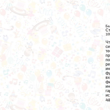
Бе
Ст
10
Чт
си
те
пр
по
ре
ин
фу
вх
фи
ин
га
ис
ад