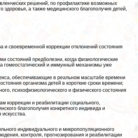
вленческих решений, по профилактике возможных
о здоровья, а также медицинского благополучия детей,
а и своевременной коррекции отклонений состояния
ки состояний предболезни, когда физиологические
 а гомеостатический и иммунный механизмы уже
екса, обеспечивающие в реальном масштабе времени
стояния организма детей в короткие сроки времени;
ного, психофизиологического и физического состояния
м коррекции и реабилитации социального,
нского благополучия конкретного индивида и
 искусства.
ельного индивидуального и микропопуляционного
людения, контроля, прогнозирования и реабилитации