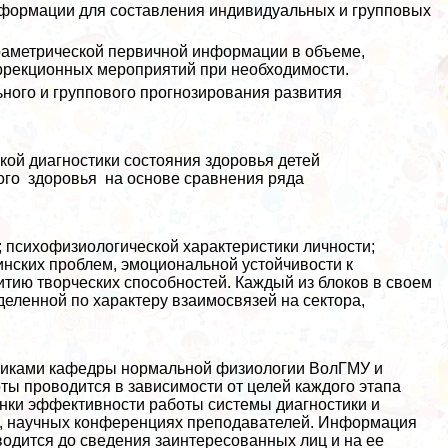
нформации для составления индивидуальных и групповых
раметрической первичной информации в объеме,
оррекционных мероприятий при необходимости.
ого и группового прогнозирования развития
ой диагностики состояния здоровья детей
ого здоровья на основе сравнения ряда
а; психофизиологической хаpaктеристики личности;
инских проблем, эмоциональной устойчивости к
итию творческих способностей. Каждый из блоков в своем
еленной по хаpaктеру взаимосвязей на сектора,
никами кафедры нормальной физиологии ВолГМУ и
ты проводится в зависимости от целей каждого этапа
нки эффективности работы системы диагностики и
х, научных конференциях преподавателей. Информация
одится до сведения заинтересованных лиц и на ее