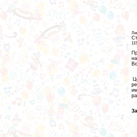
Ли
Ст
11
Пр
на
Во
Це
ре
им
ра
З