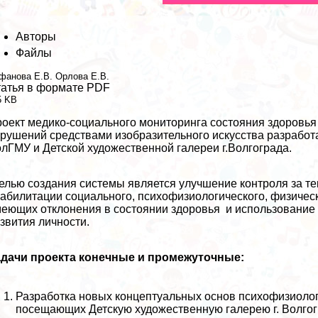
Авторы
Файлы
фанова Е.В.
Орлова Е.В.
атья в формате PDF
5 KB
оект медико-социального мониторинга состояния здоровья 
рушений средствами изобразительного искусства разрабо
лГМУ и Детской художественной галереи г.Волгограда.
лью создания системы является улучшение контроля за т
абилитации социального, психофизиологического, физическ
еющих отклонения в состоянии здоровья и использование 
звития личности.
адачи проекта конечные и промежуточные:
Разработка новых концептуальных основ психофизиологи
посещающих Детскую художественную галерею г. Волгог