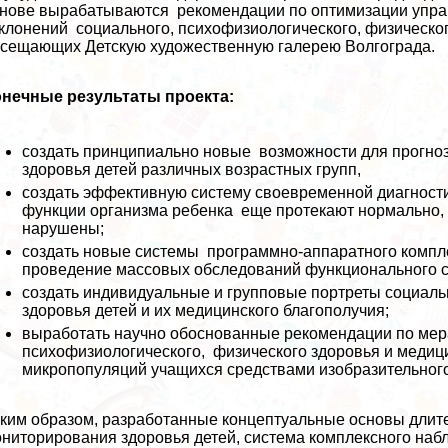
нове выpaбатываются рекомендации по оптимизации упра
клонений социального, психофизиологического, физическог
сещающих Детскую художественную галерею Волгограда.
онечные результаты проекта:
создать принципиально новые возможности для прогноз
здоровья детей различных возрастных групп,
создать эффективную систему своевременной диагности
функции организма ребенка еще протекают нормально,
нарушены;
создать новые системы программно-аппаратного компл
проведение массовых обследований функционального со
создать индивидуальные и групповые портреты социаль
здоровья детей и их медицинского благополучия;
выработать научно обоснованные рекомендации по мера
психофизиологического, физического здоровья и медици
микропопуляций учащихся средствами изобразительного
ким образом, разработанные концептуальные основы длит
ниторирования здоровья детей, система комплексного наб