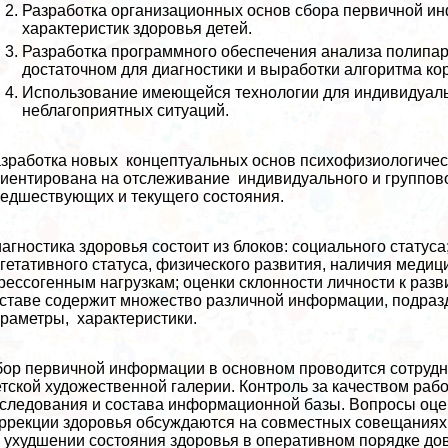
Разработка организационных основ сбора первичной и
хаpaктеристик здоровья детей.
Разработка программного обеспечения анализа полипа
достаточном для диагностики и выработки алгоритма к
Использование имеющейся технологии для индивидуальн
нeблагоприятных ситуаций.
зработка новых концептуальных основ психофизиологическ
иентирована на отслеживание индивидуального и группов
едшествующих и текущего состояния.
агностика здоровья состоит из блоков: социального статус
гетативного статуса, физического развития, наличия медиц
рессогенным нагрузкам; оценки склонности личности к разв
ставе содержит множество различной информации, подразд
раметры, хаpaктеристики.
ор первичной информации в основном проводится сотруд
тской художественной галерии. Контроль за качеством рабо
следования и состава информационной базы. Вопросы оце
ррекции здоровья обсуждаются на совместных совещания
 ухудшении состояния здоровья в оперативном порядке дов