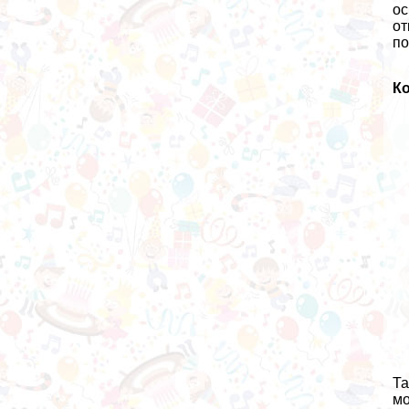
ос
от
по
К
Та
мо