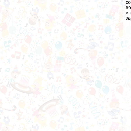
со
во
из
зд