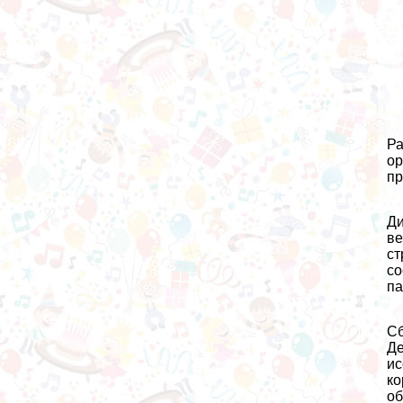
Ра
ор
пр
Ди
ве
ст
со
па
Сб
Де
ис
ко
об