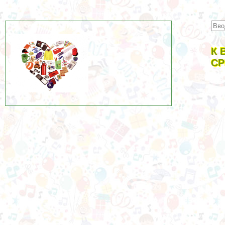
К 
СР