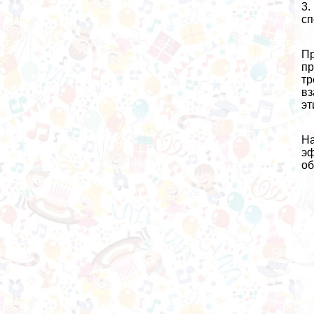
3.
сп
Пр
пр
тр
вз
эт
На
эф
об