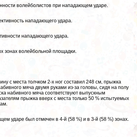
енности волейболистов при нападающем ударе.
ективность нападающего удара.
тивности нападающего удара.
ых зонах волейбольной площадки.
ину с места толчком 2-х ног составил 248 см, прыжка
 набивного мяча двумя руками из-за головы, сидя на полу
роска набивного мяча соответствуют выпускным
зателям прыжка вверх с места только 50 % испытуемых
ам.
 ударе был отмечен в 4-й (58 %) и в 3-й (58 %) зонах.