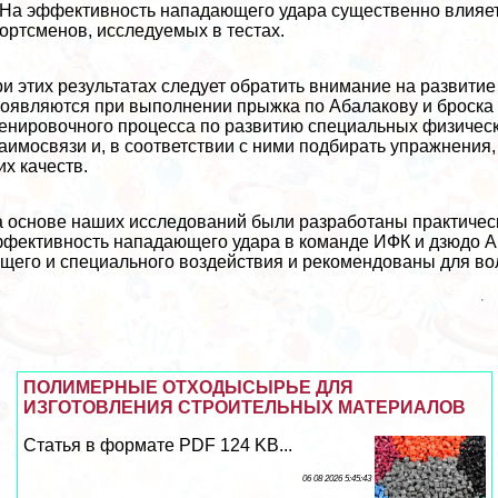
 На эффективность нападающего удара существенно влияет
ортсменов, исследуемых в тестах.
и этих результатах следует обратить внимание на развити
оявляются при выполнении прыжка по Абалакову и броска н
енировочного процесса по развитию специальных физическ
аимосвязи и, в соответствии с ними подбирать упражнения
их качеств.
 основе наших исследований были разработаны пpaктическ
фективность нападающего удара в комaнде ИФК и дзюдо А
щего и специального воздействия и рекомендованы для во
ПОЛИМЕРНЫЕ ОТХОДЫСЫРЬЕ ДЛЯ
ИЗГОТОВЛЕНИЯ СТРОИТЕЛЬНЫХ МАТЕРИАЛОВ
Статья в формате PDF 124 KB...
06 08 2026 5:45:43