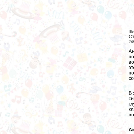
Шо
Ст
24
Ан
по
во
эт
по
со
В 
си
гл
кл
во
А