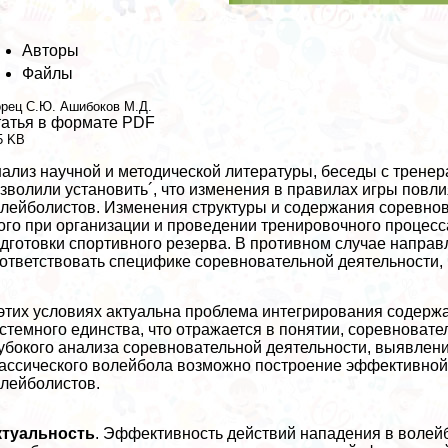
Авторы
Файлы
рец С.Ю.
Ашибоков М.Д.
атья в формате PDF
5 KB
ализ научной и методической литературы, беседы с тренер
зволили установить´, что изменения в правилах игры повл
лейболистов. Изменения структуры и содержания соревнов
ого при организации и проведении тренировочного проце
дготовки спортивного резерва. В противном случае направ
ответствовать специфике соревновательной деятельности, 
этих условиях актуальна проблема интегрирования содерж
стемного единства, что отражается в понятии, соревновате
убокого анализа соревновательной деятельности, выявлен
ассического волейбола возможно построение эффективно
лейболистов.
ктуальность
. Эффективность действий нападения в волей