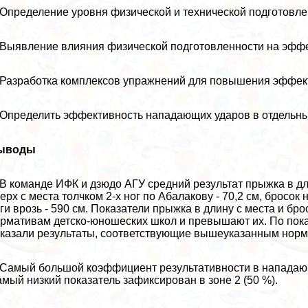
 Определение уровня физической и технической подготовл
 Выявление влияния физической подготовленности на эфф
 Разработка комплексов упражнений для повышения эффек
 Определить эффективность нападающих ударов в отдельн
ыводы
 В комaнде ИФК и дзюдо АГУ средний результат прыжка в дл
ерх с места толчком 2-х ног по Абалакову - 70,2 см, бросок
ги врозь - 590 см. Показатели прыжка в длину с места и б
рмативам детско-юношеских школ и превышают их. По пока
казали результаты, соответствующие вышеуказанным норм
 Самый большой коэффициент результативности в нападающем
мый низкий показатель зафиксирован в зоне 2 (50 %).