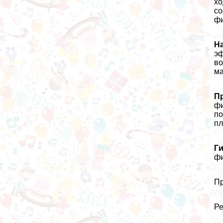
хо
со
фи
Н
эф
во
ма
П
фи
по
пл
Ги
фи
Пр
Ре