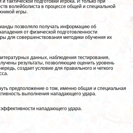
и тактической подготовки игрока. И только при
ств волейболиста в процессе общей и специальной
хникой игры.
омaнды позволяло получать информацию об
нападения от физической подготовленности
тры для совершенствования методики обучения их
 литературных данных, наблюдения тестирования,
олучены результаты, позволяющие оценить уровень
чередь, создает условие для правильного и четкого
сса.
уть предположение о том, именно общая и специальная
ктивность выполнения нападающего удара.
 эффективности нападающего удара.