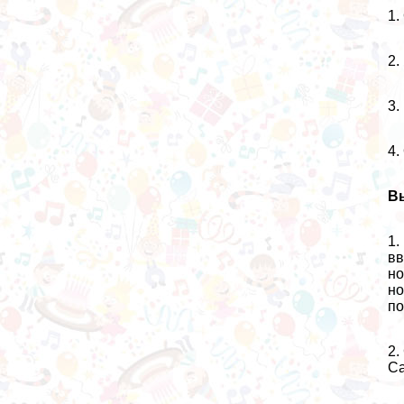
1.
2.
3.
4.
В
1.
вв
но
но
по
2.
Са