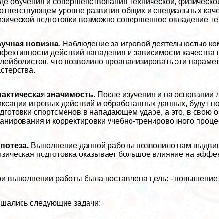
де обучения и совершенствования технической, физической 
ответствующем уровне развития общих и специальных каче
зической подготовки возможно совершенное овладение те
аучная новизна
. Наблюдение за игровой деятельностью к
фективности действий нападения и зависимости качества 
лейболистов, что позволило проанализировать эти параме
стерства.
paктическая значимость
. После изучения и на основании
ксации игровых действий и обработанных данных, будут п
дготовки спортсменов в нападающем ударе, а это, в свою о
анирования и корректировки учебно-тренировочного проце
потеза.
Выполнение данной работы позволило нам выдвин
зическая подготовка оказывает большое влияние на эффе
и выполнении работы была поставлена цель: - повышение
шались следующие задачи: