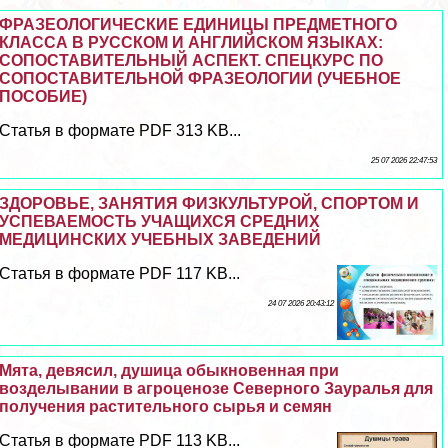
ФРАЗЕОЛОГИЧЕСКИЕ ЕДИНИЦЫ ПРЕДМЕТНОГО
КЛАССА В РУССКОМ И АНГЛИЙСКОМ ЯЗЫКАХ:
СОПОСТАВИТЕЛЬНЫЙ АСПЕКТ. СПЕЦКУРС ПО
СОПОСТАВИТЕЛЬНОЙ ФРАЗЕОЛОГИИ (УЧЕБНОЕ
ПОСОБИЕ)
Статья в формате PDF 313 KB...
25 07 2026 22:47:53
ЗДОРОВЬЕ, ЗАНЯТИЯ ФИЗКУЛЬТУРОЙ, СПОРТОМ И
УСПЕВАЕМОСТЬ УЧАЩИХСЯ СРЕДНИХ
МЕДИЦИНСКИХ УЧЕБНЫХ ЗАВЕДЕНИЙ
Статья в формате PDF 117 KB...
24 07 2026 20:43:12
Мята, девясил, душица обыкновенная при
возделывании в агроценозе Северного Зауралья для
получения растительного сырья и семян
Статья в формате PDF 113 KB...