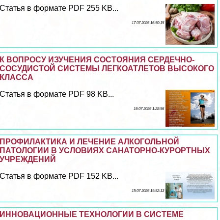
Статья в формате PDF 255 KB...
17 07 2026 16:50:15
К ВОПРОСУ ИЗУЧЕНИЯ СОСТОЯНИЯ СЕРДЕЧНО-
СОСУДИСТОЙ СИСТЕМЫ ЛЕГКОАТЛЕТОВ ВЫСОКОГО
КЛАССА
Статья в формате PDF 98 KB...
16 07 2026 1:28:56
ПРОФИЛАКТИКА И ЛЕЧЕНИЕ АЛКОГОЛЬНОЙ
ПАТОЛОГИИ В УСЛОВИЯХ САНАТОРНО-КУРОРТНЫХ
УЧРЕЖДЕНИЙ
Статья в формате PDF 152 KB...
15 07 2026 19:52:13
ИННОВАЦИОННЫЕ ТЕХНОЛОГИИ В СИСТЕМЕ