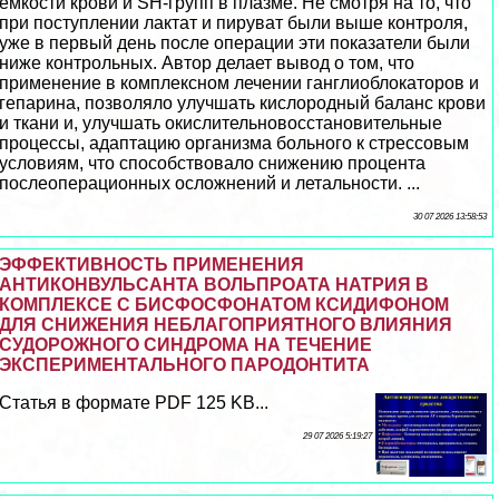
емкости крови и SH-групп в плазме. Не смотря на то, что
при поступлении лактат и пируват были выше контроля,
уже в первый день после операции эти показатели были
ниже контрольных. Автор делает вывод о том, что
применение в комплексном лечении ганглиоблокаторов и
гепарина, позволяло улучшать кислородный баланс крови
и ткани и, улучшать окислительновосстановительные
процессы, адаптацию организма больного к стрессовым
условиям, что способствовало снижению процента
послеоперационных осложнений и летальности. ...
30 07 2026 13:58:53
ЭФФЕКТИВНОСТЬ ПРИМЕНЕНИЯ
АНТИКОНВУЛЬСАНТА ВОЛЬПРОАТА НАТРИЯ В
КОМПЛЕКСЕ С БИСФОСФОНАТОМ КСИДИФОНОМ
ДЛЯ СНИЖЕНИЯ НЕБЛАГОПРИЯТНОГО ВЛИЯНИЯ
СУДОРОЖНОГО СИНДРОМА НА ТЕЧЕНИЕ
ЭКСПЕРИМЕНТАЛЬНОГО ПАРОДОНТИТА
Статья в формате PDF 125 KB...
29 07 2026 5:19:27