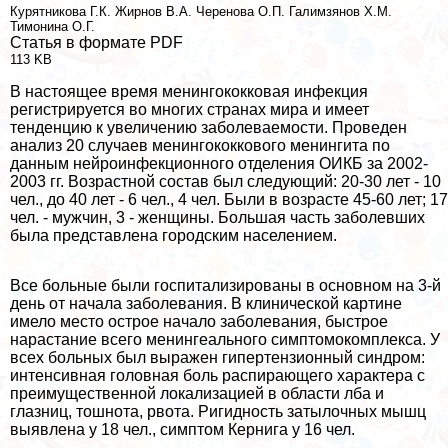
Курятникова Г.К.
Жирнов В.А.
Черенова О.П.
Галимзянов Х.М.
Тимонина О.Г.
Статья в формате PDF
113 KB
В настоящее время менингококковая инфекция
регистрируется во многих странах мира и имеет
тенденцию к увеличению заболеваемости. Проведен
анализ 20 случаев менингококкового менингита по
данным нейроинфекционного отделения ОИКБ за 2002-
2003 гг. Возрастной состав был следующий: 20-30 лет - 10
чел., до 40 лет - 6 чел., 4 чел. Были в возрасте 45-60 лет; 17
чел. - мужчин, 3 - женщины. Большая часть заболевших
была представлена городским населением.
Все больные были госпитализированы в основном на 3-й
день от начала заболевания. В клинической картине
имело место острое начало заболевания, быстрое
нарастание всего менингеального симптомокомплекса. У
всех больных был выражен гипертензионный синдром:
интенсивная головная боль распирающего хаpaктера с
преимущественной локализацией в области лба и
глазниц, тошнота, рвота. Ригидность затылочных мышц
выявлена у 18 чел., симптом Кернига у 16 чел.