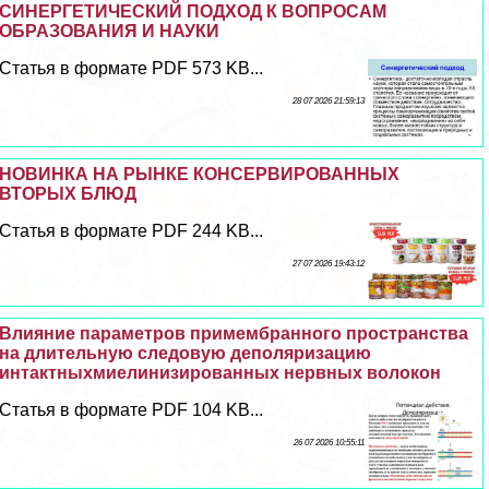
СИНЕРГЕТИЧЕСКИЙ ПОДХОД К ВОПРОСАМ
ОБРАЗОВАНИЯ И НАУКИ
Статья в формате PDF 573 KB...
28 07 2026 21:59:13
НОВИНКА НА РЫНКЕ КОНСЕРВИРОВАННЫХ
ВТОРЫХ БЛЮД
Статья в формате PDF 244 KB...
27 07 2026 19:43:12
Влияние параметров примембранного прострaнcтва
на длительную следовую деполяризацию
интактныхмиелинизированных нервных волокон
Статья в формате PDF 104 KB...
26 07 2026 10:55:11