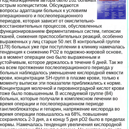
Под наблюдением автора было 262 больных
острым холециститом. Обсуждаются
вопросы адаптации больных к условиям
операционного и послеоперационного
периодов, которая зависит от окислительно-
восстановительных процессов, обусловленных
функционированием ферментативных систем, гипоксии
тканей, снижения приспособительных реакций, особенно
выраженных у лиц старше 50 лет. В контрольной группе
(178) больных уже при поступлении в клинику намечалась
тенденция к снижению РО2 в подкожно-жировой основе,
а в момент операции оно было выраженным и
устойчивым, которое держалось в течение 6 дней. Так же
на всем протяжении послеоперационного периода у
больных наблюдалось уменьшение кислородной емкости
крови, концентрации SH-групп в плазме крови, только к
моменту выписки эти показатели приближались к норме.
Концентрация молочной и пировиноградной кислот крови
тоже было повышенным. В исследуемой группе (84)
больных, которые получали в комплексном лечении во
время операции и послеоперационном периоде
ганглиоблокаторы и гепарин, напряжение кислорода во
время операции повышалось на 68%, повышение
сохранялось 2-3 дня, а к концу 5 дня рО2 было в пределах
нормы. Намечалась тенденция увеличения кислородной