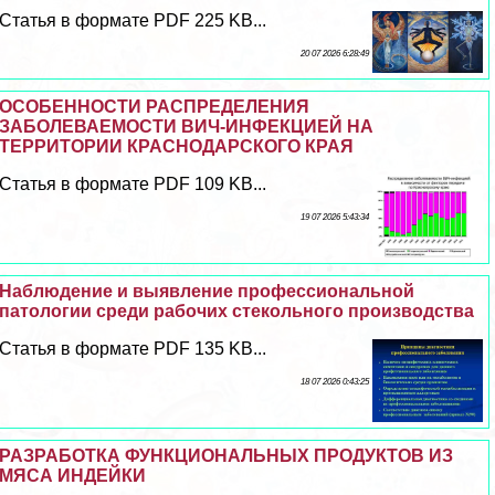
Статья в формате PDF 225 KB...
20 07 2026 6:28:49
ОСОБЕННОСТИ РАСПРЕДЕЛЕНИЯ
ЗАБОЛЕВАЕМОСТИ ВИЧ-ИНФЕКЦИЕЙ НА
ТЕРРИТОРИИ КРАСНОДАРСКОГО КРАЯ
Статья в формате PDF 109 KB...
19 07 2026 5:43:34
Наблюдение и выявление профессиональной
патологии среди рабочих стекольного производства
Статья в формате PDF 135 KB...
18 07 2026 0:43:25
РАЗРАБОТКА ФУНКЦИОНАЛЬНЫХ ПРОДУКТОВ ИЗ
МЯСА ИНДЕЙКИ