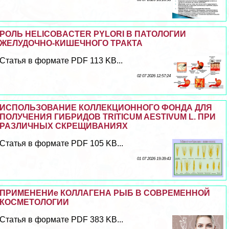
РОЛЬ HELICOBACTER PYLORI В ПАТОЛОГИИ
ЖЕЛУДОЧНО-КИШЕЧНОГО ТРАКТА
Статья в формате PDF 113 KB...
02 07 2026 12:57:24
ИСПОЛЬЗОВАНИЕ КОЛЛЕКЦИОННОГО ФОНДА ДЛЯ
ПОЛУЧЕНИЯ ГИБРИДОВ TRITICUM AESTIVUM L. ПРИ
РАЗЛИЧНЫХ СКРЕЩИВАНИЯХ
Статья в формате PDF 105 KB...
01 07 2026 19:39:43
ПРИМЕНЕНИе КОЛЛАГЕНА РЫБ В СОВРЕМЕННОЙ
КОСМЕТОЛОГИИ
Статья в формате PDF 383 KB...