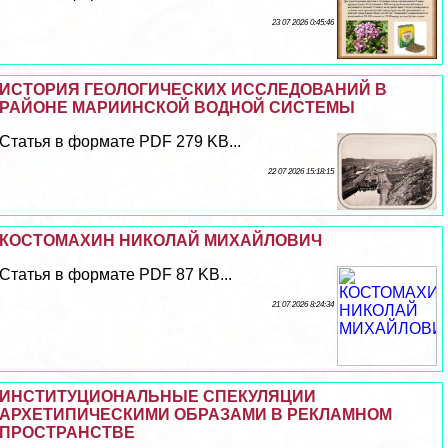
23 07 2026 0:45:46
ИСТОРИЯ ГЕОЛОГИЧЕСКИХ ИССЛЕДОВАНИЙ В
РАЙОНЕ МАРИИНСКОЙ ВОДНОЙ СИСТЕМЫ
Статья в формате PDF 279 KB...
22 07 2026 15:18:15
КОСТОМАХИН НИКОЛАЙ МИХАЙЛОВИЧ
Статья в формате PDF 87 KB...
21 07 2026 8:24:34
ИНСТИТУЦИОНАЛЬНЫЕ СПЕКУЛЯЦИИ
АРХЕТИПИЧЕСКИМИ ОБРАЗАМИ В РЕКЛАМНОМ
ПРОСТРАНСТВЕ