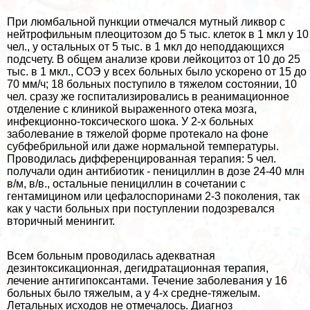
При люмбальной пункции отмечался мутный ликвор с
нейтрофильным плеоцитозом до 5 тыс. клеток в 1 мкл у 10
чел., у остальных от 5 тыс. в 1 мкл до неподдающихся
подсчету. В общем анализе крови лейкоцитоз от 10 до 25
тыс. в 1 мкл., СОЭ у всех больных было ускорено от 15 до
70 мм/ч; 18 больных поступило в тяжелом состоянии, 10
чел. сразу же госпитализировались в реанимационное
отделение с клиникой выраженного отека мозга,
инфекционно-токсического шока. У 2-х больных
заболевание в тяжелой форме протекало на фоне
субфебрильной или даже нормальной температуры.
Проводилась дифференцированная терапия: 5 чел.
получали один антибиотик - пенициллин в дозе 24-40 млн
в/м, в/в., остальные пенициллин в сочетании с
гентамицином или цефалоспоринами 2-3 поколения, так
как у части больных при поступлении подозревался
вторичный менингит.
Всем больным проводилась адекватная
дезинтоксикационная, дегидратационная терапия,
лечение антигипоксантами. Течение заболевания у 16
больных было тяжелым, а у 4-х средне-тяжелым.
Летальных исходов не отмечалось. Диагноз