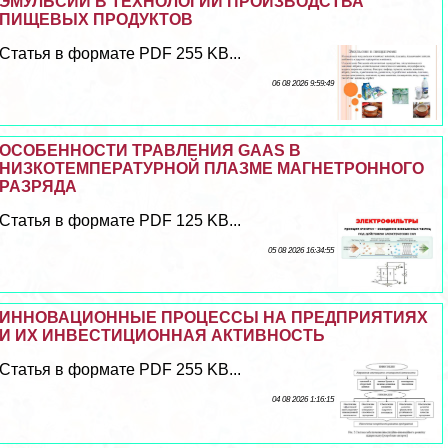
ЭМУЛЬСИИ В ТЕХНОЛОГИИ ПРОИЗВОДСТВА
ПИЩЕВЫХ ПРОДУКТОВ
Статья в формате PDF 255 KB...
06 08 2026 9:59:49
ОСОБЕННОСТИ ТРАВЛЕНИЯ GAAS В
НИЗКОТЕМПЕРАТУРНОЙ ПЛАЗМЕ МАГНЕТРОННОГО
РАЗРЯДА
Статья в формате PDF 125 KB...
05 08 2026 16:34:55
ИННОВАЦИОННЫЕ ПРОЦЕССЫ НА ПРЕДПРИЯТИЯХ
И ИХ ИНВЕСТИЦИОННАЯ АКТИВНОСТЬ
Статья в формате PDF 255 KB...
04 08 2026 1:16:15