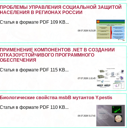
ПРОБЛЕМЫ УПРАВЛЕНИЯ СОЦИАЛЬНОЙ ЗАЩИТОЙ
НАСЕЛЕНИЯ В РЕГИОНАХ РОССИИ
Статья в формате PDF 109 KB...
08 07 2026 9:23:28
ПРИМЕНЕНИЕ КОМПОНЕНТОВ .NET В СОЗДАНИИ
ОТКАЗОУСТОЙЧИВОГО ПРОГРАММНОГО
ОБЕСПЕЧЕНИЯ
Статья в формате PDF 115 KB...
07 07 2026 1:31:45
Биологические свойства msbB мутантов Y.pestis
Статья в формате PDF 110 KB...
06 07 2026 5:17:41