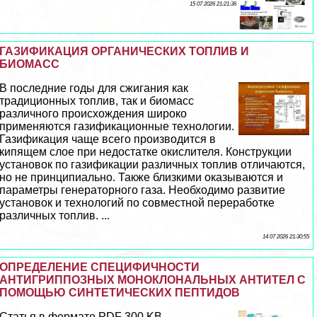
15 07 2026 21:21:36
ГАЗИФИКАЦИЯ ОРГАНИЧЕСКИХ ТОПЛИВ И
БИОМАСС
В последние годы для сжигания как
традиционных топлив, так и биомасс
различного происхождения широко
применяются газификационные технологии.
Газификация чаще всего производится в
кипящем слое при недостатке окислителя. Конструкции
установок по газификации различных топлив отличаются,
но не принципиально. Также близкими оказываются и
параметры генераторного газа. Необходимо развитие
установок и технологий по совместной переработке
различных топлив. ...
14 07 2026 21:30:55
ОПРЕДЕЛЕНИЕ СПЕЦИФИЧНОСТИ
АНТИГРИППОЗНЫХ МОНОКЛОНАЛЬНЫХ АНТИТЕЛ С
ПОМОЩЬЮ СИНТЕТИЧЕСКИХ ПЕПТИДОВ
Статья в формате PDF 300 KB...