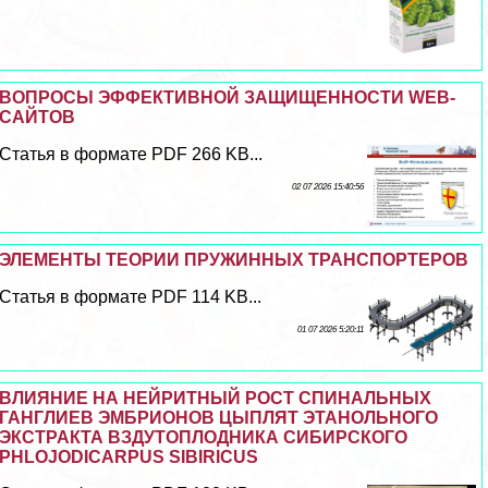
ВОПРОСЫ ЭФФЕКТИВНОЙ ЗАЩИЩЕННОСТИ WEB-
САЙТОВ
Статья в формате PDF 266 KB...
02 07 2026 15:40:56
ЭЛЕМЕНТЫ ТЕОРИИ ПРУЖИННЫХ ТРАНСПОРТЕРОВ
Статья в формате PDF 114 KB...
01 07 2026 5:20:11
ВЛИЯНИЕ НА НЕЙРИТНЫЙ РОСТ СПИНАЛЬНЫХ
ГАНГЛИЕВ ЭМБРИОНОВ ЦЫПЛЯТ ЭТАНОЛЬНОГО
ЭКСТРАКТА ВЗДУТОПЛОДНИКА СИБИРСКОГО
PHLOJODICARPUS SIBIRICUS