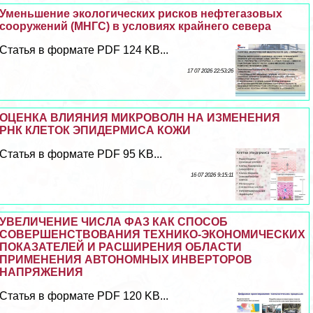
Уменьшение экологических рисков нефтегазовых
сооружений (МНГС) в условиях крайнего севера
Статья в формате PDF 124 KB...
17 07 2026 22:53:26
ОЦЕНКА ВЛИЯНИЯ МИКРОВОЛН НА ИЗМЕНЕНИЯ
РНК КЛЕТОК ЭПИДЕРМИСА КОЖИ
Статья в формате PDF 95 KB...
16 07 2026 9:15:11
УВЕЛИЧЕНИЕ ЧИСЛА ФАЗ КАК СПОСОБ
СОВЕРШЕНСТВОВАНИЯ ТЕХНИКО-ЭКОНОМИЧЕСКИХ
ПОКАЗАТЕЛЕЙ И РАСШИРЕНИЯ ОБЛАСТИ
ПРИМЕНЕНИЯ АВТОНОМНЫХ ИНВЕРТОРОВ
НАПРЯЖЕНИЯ
Статья в формате PDF 120 KB...