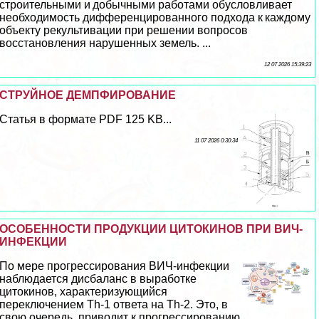
строительными и добычными работами обусловливает
необходимость дифференцированного подхода к каждому
объекту рекультивации при решении вопросов
восстановления нарушенных земель. ...
12 07 2026 15:39:23
СТРУЙНОЕ ДЕМПФИРОВАНИЕ
Статья в формате PDF 125 KB...
11 07 2026 0:30:34
ОСОБЕННОСТИ ПРОДУКЦИИ ЦИТОКИНОВ ПРИ ВИЧ-
ИНФЕКЦИИ
По мере прогрессирования ВИЧ-инфекции
наблюдается дисбаланс в выработке
цитокинов, хаpaктеризующийся
переключением Тh-1 ответа на Тh-2. Это, в
свою очередь, приводит к прогрессированию