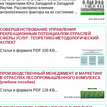
на территории Юго-Западной и Западной
Якутии. Рассмотрено влияние
антропогенного фактора на их состояние ...
28 07 2026 10:34:45
СОВЕРШЕНСТВОВАНИЕ УПРАВЛЕНИЯ
РЕКРЕАЦИОННЫМ ПОТЕНЦИАЛОМ ОТРАСЛЕЙ
СФЕРЫ УСЛУГ: ТЕОРЕТИКО-МЕТОДОЛОГИЧЕСКИЙ
АСПЕКТ
Статья в формате PDF 100 KB...
27 07 2026 0:54:15
ПРОИЗВОДСТВЕННЫЙ МЕНЕДЖМЕНТ И МАРКЕТИНГ
В ОТРАСЛЯХ ЛЕСОПРОМЫШЛЕННОГО КОМПЛЕКСА
(учебное пособие)
Статья в формате PDF 126 KB...
26 07 2026 12:41:24