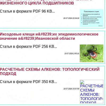
ЖИЗНЕННОГО ЦИКЛА ПОДШИПНИКОВ
Статья в формате PDF 96 KB...
20 07 2026 22:24:18
Иксодовые клещи и&#8239;их эпидемиологическое
значение в&#8239;Ивановской области
Статья в формате PDF 256 KB...
19 07 2026 2:45:16
РАСЧЕТНЫЕ СХЕМЫ АЛКЕНОВ: ТОПОЛОГИЧЕСКИЙ
ПОДХОД
Статья в формате PDF 350 KB...
18 07 2026 15:57:59