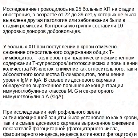
Исследование проводилось на 25 больных ХП на стадии
обострения, в возрасте от 22 до 39 лет, у которых не была
выявлена другая патология или заболевания были в
стадии ремиссии. Контрольную группу составили 10
здоровых доноров добровольцев.
У больных ХП при поступлении в крови отмечено
снижение относительного содержания общих Т-
лимфоцитов, Т-хелперов при пpaктически неизмененном
содержании Т-супрессоров/цитотоксических и повышении
количества NK-клеток, снижение как относительного, так и
абсолютного количества В-лимфоцитов, повышение
уровня IgM и IgA. В смыве из десневого кармана
обнаружено выраженное повышение концентрации
иммуноглобулинов классов M, G и секреторного
иммуноглобулина А (sIgA).
При исследовании нейтрофильного звена
антиинфекционной защиты было установлено как в крови,
так и в смыве десневого кармана выраженное снижение
показателей фагоцитарной (фагоцитарного числа,
фагоцитарного индекса, индекса активности фагоцитов) и