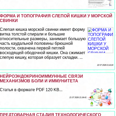
ФОРМА И ТОПОГРАФИЯ СЛЕПОЙ КИШКИ У МОРСКОЙ
СВИНКИ
Слепая кишка морской свинки имеет форму
витка толстой спирали и большие
относительные размеры, занимает большую
часть каудальной половины брюшной
полости, охвачена первой петлей
восходящей ободочной кишки. Она сжимает
слепую кишку, которая образует складки. ...
22 07 2026 0:14:24
НЕЙРОЭНДОКРИНОИММУННЫЕ СВЯЗИ
МЕХАНИЗМОВ БОЛИ И ИММУНИТЕТА
Статья в формате PDF 120 KB...
21 07 2026 21:34:41
ПРЕДТОВАРНАЯ СТАДИЯ ТЕХНОЛОГИЧЕСКОГО