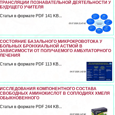
ТРАНСЛЯЦИИ ПОЗНАВАТЕЛЬНОЙ ДЕЯТЕЛЬНОСТИ У
БУДУЩЕГО УЧИТЕЛЯ
Статья в формате PDF 141 KB...
05 07 2026 21:47:42
СОСТОЯНИЕ БАЗАЛЬНОГО МИКРОКРОВОТОКА У
БОЛЬНЫХ БРОНХИАЛЬНОЙ АСТМОЙ В
ЗАВИСИМОСТИ ОТ ПОЛУЧАЕМОГО АМБУЛАТОРНОГО
ЛЕЧЕНИЯ
Статья в формате PDF 113 KB...
04 07 2026 1:42:58
ИССЛЕДОВАНИЯ КОМПОНЕНТНОГО СОСТАВА
СВОБОДНЫХ АМИНОКИСЛОТ В СОПЛОДИЯХ ХМЕЛЯ
ОБЫКНОВЕННОГО
Статья в формате PDF 244 KB...
03 07 2026 1:47:40