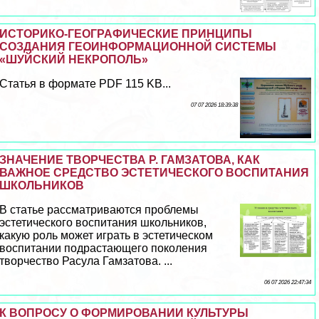
ИСТОРИКО-ГЕОГРАФИЧЕСКИЕ ПРИНЦИПЫ
СОЗДАНИЯ ГЕОИНФОРМАЦИОННОЙ СИСТЕМЫ
«ШУЙСКИЙ НЕКРОПОЛЬ»
Статья в формате PDF 115 KB...
07 07 2026 18:39:38
ЗНАЧЕНИЕ ТВОРЧЕСТВА Р. ГАМЗАТОВА, КАК
ВАЖНОЕ СРЕДСТВО ЭСТЕТИЧЕСКОГО ВОСПИТАНИЯ
ШКОЛЬНИКОВ
В статье рассматриваются проблемы
эстетического воспитания школьников,
какую роль может играть в эстетическом
воспитании подрастающего поколения
творчество Расула Гамзатова. ...
06 07 2026 22:47:34
К ВОПРОСУ О ФОРМИРОВАНИИ КУЛЬТУРЫ