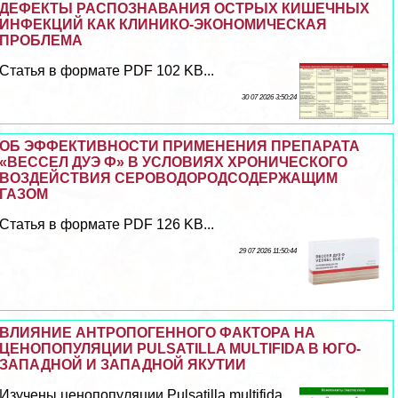
ДЕФЕКТЫ РАСПОЗНАВАНИЯ ОСТРЫХ КИШЕЧНЫХ
ИНФЕКЦИЙ КАК КЛИНИКО-ЭКОНОМИЧЕСКАЯ
ПРОБЛЕМА
Статья в формате PDF 102 KB...
30 07 2026 3:50:24
ОБ ЭФФЕКТИВНОСТИ ПРИМЕНЕНИЯ ПРЕПАРАТА
«ВЕССЕЛ ДУЭ Ф» В УСЛОВИЯХ ХРОНИЧЕСКОГО
ВОЗДЕЙСТВИЯ СЕРОВОДОРОДСОДЕРЖАЩИМ
ГАЗОМ
Статья в формате PDF 126 KB...
29 07 2026 11:50:44
ВЛИЯНИЕ АНТРОПОГЕННОГО ФАКТОРА НА
ЦЕНОПОПУЛЯЦИИ PULSATILLA MULTIFIDA В ЮГО-
ЗАПАДНОЙ И ЗАПАДНОЙ ЯКУТИИ
Изучены ценопопуляции Pulsatilla multifida