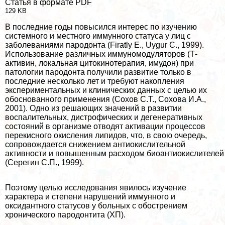
Статья в формате PDF
129 KB
В последние годы повысился интерес по изучению
системного и местного иммунного статуса у лиц с
заболеваниями пародонта (Firatly E., Uygur C., 1999).
Использование различных иммуномодуляторов (Т-
активин, локальная цитокинотерапия, имудон) при
патологии пародонта получили развитие только в
последние несколько лет и требуют накопления
экспериментальных и клинических данных с целью их
обоснованного применения (Сохов С.Т., Сохова И.А.,
2001). Одно из решающих значений в развитии
воспалительных, дистрофических и дегенеративных
состояний в организме отводят активации процессов
перекисного окисления липидов, что, в свою очередь,
сопровождается снижением антиокислительной
активности и повышенным расходом биоантиокислителей
(Серегин С.П., 1999).
Поэтому целью исследования явилось изучение
хаpaктера и степени нарушений иммунного и
оксидантного статусов у больных с обострением
хронического пародонтита (ХП).