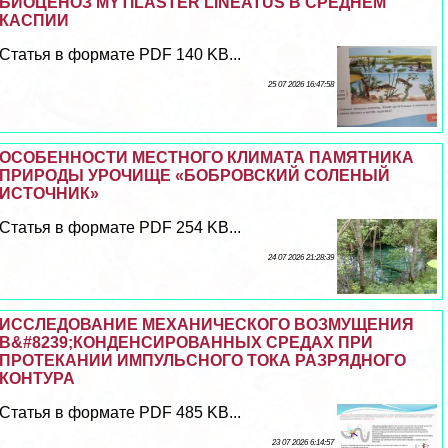
БИОЦЕНОЗ MYTILASTER LINEATUS В СРЕДНЕМ
КАСПИИ
Статья в формате PDF 140 KB...
25 07 2026 16:47:58
ОСОБЕННОСТИ МЕСТНОГО КЛИМАТА ПАМЯТНИКА
ПРИРОДЫ УРОЧИЩЕ «БОБРОВСКИЙ СОЛЕНЫЙ
ИСТОЧНИК»
Статья в формате PDF 254 KB...
24 07 2026 21:28:39
ИССЛЕДОВАНИЕ МЕХАНИЧЕСКОГО ВОЗМУЩЕНИЯ
В&#8239;КОНДЕНСИРОВАННЫХ СРЕДАХ ПРИ
ПРОТЕКАНИИ ИМПУЛЬСНОГО ТОКА РАЗРЯДНОГО
КОНТУРА
Статья в формате PDF 485 KB...
23 07 2026 6:14:57