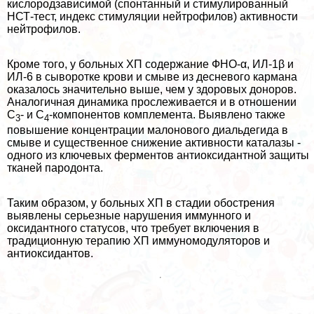
кислородзависимой (спонтанный и стимулированный
НСТ-тест, индекс стимуляции нейтрофилов) активности
нейтрофилов.
Кроме того, у больных ХП содержание ФНО-α, ИЛ-1β и
ИЛ-6 в сыворотке крови и смыве из десневого кармана
оказалось значительно выше, чем у здоровых доноров.
Аналогичная динамика прослеживается и в отношении
С
- и С
-компонентов комплемента. Выявлено также
3
4
повышение концентрации малонового диальдегида в
смыве и существенное снижение активности каталазы -
одного из ключевых ферментов антиоксидантной защиты
тканей пародонта.
Таким образом, у больных ХП в стадии обострения
выявлены серьезные нарушения иммунного и
оксидантного статусов, что требует включения в
традиционную терапию ХП иммуномодуляторов и
антиоксидантов.