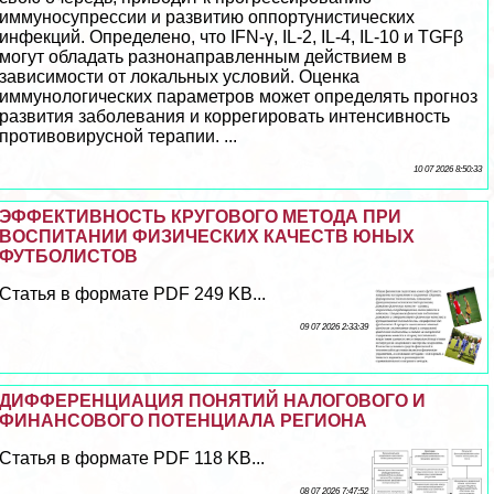
иммуносупрессии и развитию оппортунистических
инфекций. Определено, что IFN-γ, IL-2, IL-4, IL-10 и TGFβ
могут обладать разнонаправленным действием в
зависимости от локальных условий. Оценка
иммунологических параметров может определять прогноз
развития заболевания и коpрегировать интенсивность
противовирусной терапии. ...
10 07 2026 8:50:33
ЭФФЕКТИВНОСТЬ КРУГОВОГО МЕТОДА ПРИ
ВОСПИТАНИИ ФИЗИЧЕСКИХ КАЧЕСТВ ЮНЫХ
ФУТБОЛИСТОВ
Статья в формате PDF 249 KB...
09 07 2026 2:33:39
ДИФФЕРЕНЦИАЦИЯ ПОНЯТИЙ НАЛОГОВОГО И
ФИНАНСОВОГО ПОТЕНЦИАЛА РЕГИОНА
Статья в формате PDF 118 KB...
08 07 2026 7:47:52