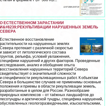
13 07 2026 23:57:19
О ЕСТЕСТВЕННОМ ЗАРАСТАНИИ
И&#8239;РЕКУЛЬТИВАЦИИ НАРУШЕННЫХ ЗЕМЕЛЬ
СЕВЕРА
Естественное восстановление
растительности на нарушенных землях
Севера протекает с различной скоростью
и зависит от литологического состава
грунтов, рельефа, условий увлажнения,
специфики нарушений и других факторов. Проведенные
исследования, анализ и обобщение опыта
восстановления нарушенных территорий Севера
свидетельствует о значительной сложности
и специфичности рекультивационных работ. К объектам
Севера в большинстве случаев не применимы основные
положения и приемы в области рекультивации земель,
разработанные в целом для России. Разнообразие
природных комплексов – от таёжных ландшафтов до
лесотундры и арктической тундры, специфика нарушений,
обусловленных геологоразведочными, изыскательскими,