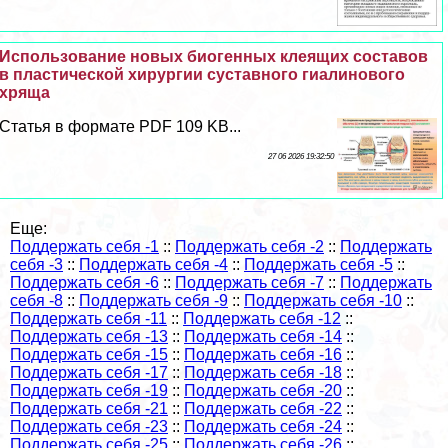
Использование новых биогенных клеящих составов
в пластической хирургии суставного гиалинового
хряща
Статья в формате PDF 109 KB...
27 06 2026 19:32:50
Еще:
Поддержать себя -1
::
Поддержать себя -2
::
Поддержать
себя -3
::
Поддержать себя -4
::
Поддержать себя -5
::
Поддержать себя -6
::
Поддержать себя -7
::
Поддержать
себя -8
::
Поддержать себя -9
::
Поддержать себя -10
::
Поддержать себя -11
::
Поддержать себя -12
::
Поддержать себя -13
::
Поддержать себя -14
::
Поддержать себя -15
::
Поддержать себя -16
::
Поддержать себя -17
::
Поддержать себя -18
::
Поддержать себя -19
::
Поддержать себя -20
::
Поддержать себя -21
::
Поддержать себя -22
::
Поддержать себя -23
::
Поддержать себя -24
::
Поддержать себя -25
::
Поддержать себя -26
::