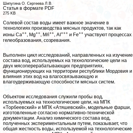
Шипугина О.
Сергеева Л.В.
Статья в формате PDF
275 KB
Солевой состав воды имеет важное значение в
технологиях производства мясных продуктов, так как
++
++
++
+++
++
ионы Са
, Мg
, Мń
, АI
и Fе
участвуют процессах
гелеобразования, созревания.
Выполнен цикл исследований, направленных на изучение
состава вод, используемых на технологические цели на
двух мясопереpaбатывающих предприятиях,
функционирующих на территории республики Мордовия и
влияния этих вод на влагосвязывающую и
влагоудерживающую способности мясных систем.
Объектом исследования служили пробы вод,
используемых на технологические цели, на МПК
«Торбеевский» и МПК «Атяшевский», модельные фарши,
изготовленные согласно нормативно-технической
документации. Анализ химического состава вод,
полученных экспериментальным путем, показывает, что
общая жесткость воды, используемой на технологические