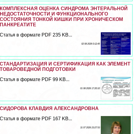
КОМПЛЕКСНАЯ ОЦЕНКА СИНДРОМА ЭНТЕРАЛЬНОЙ
НЕДОСТАТОЧНОСТИ И ФУНКЦИОНАЛЬНОГО
СОСТОЯНИЯ ТОНКОЙ КИШКИ ПРИ ХРОНИЧЕСКОМ
ПАНКРЕАТИТЕ
Статья в формате PDF 235 KB...
02 08 2026 0:12:45
СТАНДАРТИЗАЦИЯ И СЕРТИФИКАЦИЯ КАК ЭЛЕМЕНТ
ТОВАРОВЕДНОЙ ПОДГОТОВКИ
Статья в формате PDF 99 KB...
01 08 2026 17:20:10
СИДОРОВА КЛАВДИЯ АЛЕКСАНДРОВНА
Статья в формате PDF 167 KB...
31 07 2026 23:27:53