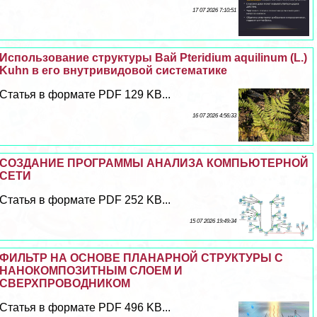
17 07 2026 7:10:51
Использование структуры Вай Pteridium aquilinum (L.)
Kuhn в его внутривидовой систематике
Статья в формате PDF 129 KB...
16 07 2026 4:56:33
СОЗДАНИЕ ПРОГРАММЫ АНАЛИЗА КОМПЬЮТЕРНОЙ
СЕТИ
Статья в формате PDF 252 KB...
15 07 2026 19:49:34
ФИЛЬТР НА ОСНОВЕ ПЛАНАРНОЙ СТРУКТУРЫ С
НАНОКОМПОЗИТНЫМ СЛОЕМ И
СВЕРХПРОВОДНИКОМ
Статья в формате PDF 496 KB...