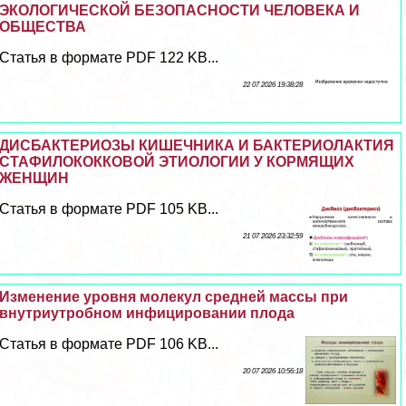
ЭКОЛОГИЧЕСКОЙ БЕЗОПАСНОСТИ ЧЕЛОВЕКА И
ОБЩЕСТВА
Статья в формате PDF 122 KB...
22 07 2026 19:38:28
ДИСБАКТЕРИОЗЫ КИШЕЧНИКА И БАКТЕРИОЛАКТИЯ
СТАФИЛОКОККОВОЙ ЭТИОЛОГИИ У КОРМЯЩИХ
ЖЕНЩИН
Статья в формате PDF 105 KB...
21 07 2026 23:32:59
Изменение уровня молекул средней массы при
внутриутробном инфицировании плода
Статья в формате PDF 106 KB...
20 07 2026 10:56:18