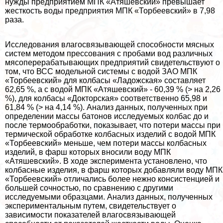
нужды предприятием МПК «Атяшевский» превышает
жесткость воды предприятия МПК «Торбеевский» в 7,98
раза.
Исследования влагосвязывающей способности мясных
систем методом прессования с пробами вод различных
мясопереpaбатывающих предприятий свидетельствуют о
том, что ВСС модельной системы с водой ЗАО МПК
«Торбеевский» для колбасы «Ладожская» составляет
62,65 %, а с водой МПК «Атяшевский» - 60,39 % (> на 2,26
%), для колбасы «Докторская» соответственно 65,98 и
61,84 % (> на 4,14 %). Анализ данных, полученных при
определении массы батонов исследуемых колбас до и
после термообработки, показывает, что потери массы при
термической обработке колбасных изделий с водой МПК
«Торбеевский» меньше, чем потери массы колбасных
изделий, в фарш которых вносили воду МПК
«Атяшевский». В ходе эксперимента установлено, что
колбасные изделия, в фарш которых добавляли воду МПК
«Торбеевский» отличались более нежно консистенцией и
большей сочностью, по сравнению с другими
исследуемыми образцами. Анализ данных, полученных
экспериментальным путем, свидетельствует о
зависимости показателей влагосвязывающей