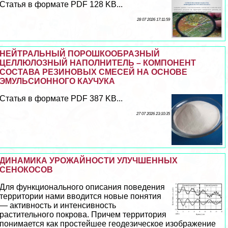
Статья в формате PDF 128 KB...
28 07 2026 17:11:59
НЕЙТРАЛЬНЫЙ ПОРОШКООБРАЗНЫЙ
ЦЕЛЛЮЛОЗНЫЙ НАПОЛНИТЕЛЬ – КОМПОНЕНТ
СОСТАВА РЕЗИНОВЫХ СМЕСЕЙ НА ОСНОВЕ
ЭМУЛЬСИОННОГО КАУЧУКА
Статья в формате PDF 387 KB...
27 07 2026 23:10:35
ДИНАМИКА УРОЖАЙНОСТИ УЛУЧШЕННЫХ
СЕНОКОСОВ
Для функционального описания поведения
территории нами вводится новые понятия
— активность и интенсивность
растительного покрова. Причем территория
понимается как простейшее геодезическое изображение