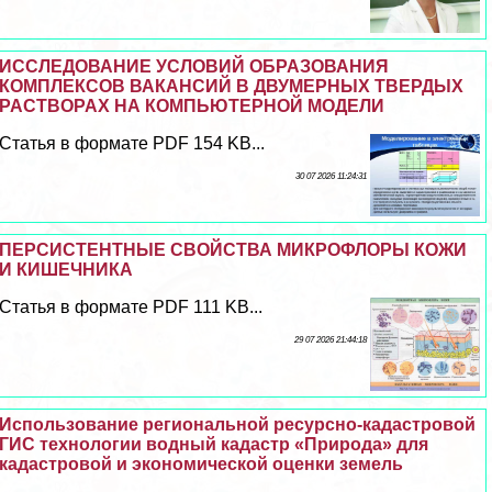
ИССЛЕДОВАНИЕ УСЛОВИЙ ОБРАЗОВАНИЯ
КОМПЛЕКСОВ ВАКАНСИЙ В ДВУМЕРНЫХ ТВЕРДЫХ
РАСТВОРАХ НА КОМПЬЮТЕРНОЙ МОДЕЛИ
Статья в формате PDF 154 KB...
30 07 2026 11:24:31
ПЕРСИСТЕНТНЫЕ СВОЙСТВА МИКРОФЛОРЫ КОЖИ
И КИШЕЧНИКА
Статья в формате PDF 111 KB...
29 07 2026 21:44:18
Использование региональной ресурсно-кадастровой
ГИС технологии водный кадастр «Природа» для
кадастровой и экономической оценки земель