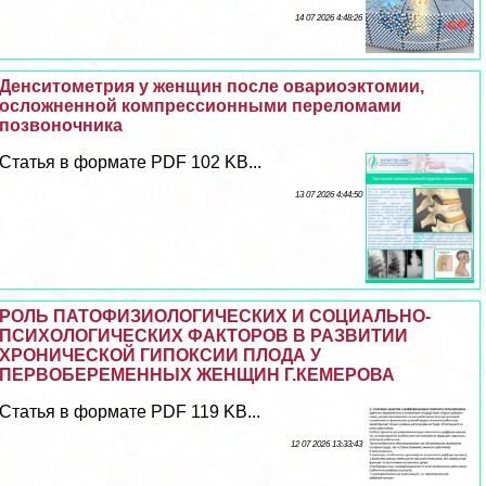
14 07 2026 4:48:26
Денситометрия у женщин после овариоэктомии,
осложненной компрессионными переломами
позвоночника
Статья в формате PDF 102 KB...
13 07 2026 4:44:50
РОЛЬ ПАТОФИЗИОЛОГИЧЕСКИХ И СОЦИАЛЬНО-
ПСИХОЛОГИЧЕСКИХ ФАКТОРОВ В РАЗВИТИИ
ХРОНИЧЕСКОЙ ГИПОКСИИ ПЛОДА У
ПЕРВОБЕРЕМЕННЫХ ЖЕНЩИН Г.КЕМЕРОВА
Статья в формате PDF 119 KB...
12 07 2026 13:33:43