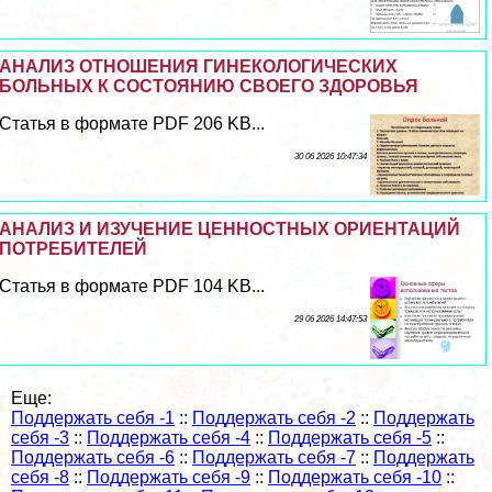
АНАЛИЗ ОТНОШЕНИЯ ГИНЕКОЛОГИЧЕСКИХ
БОЛЬНЫХ К СОСТОЯНИЮ СВОЕГО ЗДОРОВЬЯ
Статья в формате PDF 206 KB...
30 06 2026 10:47:34
АНАЛИЗ И ИЗУЧЕНИЕ ЦЕННОСТНЫХ ОРИЕНТАЦИЙ
ПОТРЕБИТЕЛЕЙ
Статья в формате PDF 104 KB...
29 06 2026 14:47:53
Еще:
Поддержать себя -1
::
Поддержать себя -2
::
Поддержать
себя -3
::
Поддержать себя -4
::
Поддержать себя -5
::
Поддержать себя -6
::
Поддержать себя -7
::
Поддержать
себя -8
::
Поддержать себя -9
::
Поддержать себя -10
::