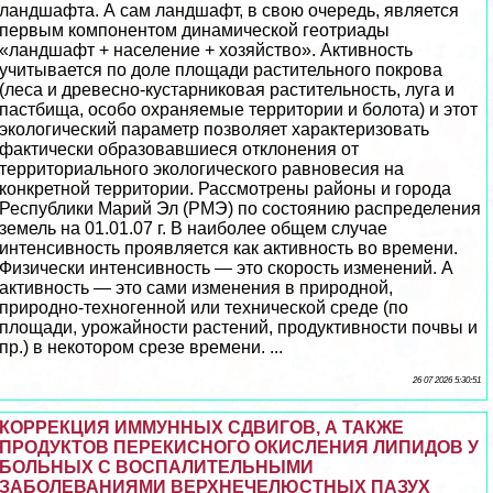
ландшафта. А сам ландшафт, в свою очередь, является
первым компонентом динамической геотриады
«ландшафт + население + хозяйство». Активность
учитывается по доле площади растительного покрова
(леса и древесно-кустарниковая растительность, луга и
пастбища, особо охраняемые территории и болота) и этот
экологический параметр позволяет хаpaктеризовать
фактически образовавшиеся отклонения от
территориального экологического равновесия на
конкретной территории. Рассмотрены районы и города
Республики Марий Эл (РМЭ) по состоянию распределения
земель на 01.01.07 г. В наиболее общем случае
интенсивность проявляется как активность во времени.
Физически интенсивность — это скорость изменений. А
активность — это сами изменения в природной,
природно-техногенной или технической среде (по
площади, урожайности растений, продуктивности почвы и
пр.) в некотором срезе времени. ...
26 07 2026 5:30:51
КОРРЕКЦИЯ ИММУННЫХ СДВИГОВ, А ТАКЖЕ
ПРОДУКТОВ ПЕРЕКИСНОГО ОКИСЛЕНИЯ ЛИПИДОВ У
БОЛЬНЫХ С ВОСПАЛИТЕЛЬНЫМИ
ЗАБОЛЕВАНИЯМИ ВЕРХНЕЧЕЛЮСТНЫХ ПАЗУХ