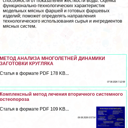
способности от показателей жесткости воды. Оценка
функционально-технологических хаpaктеристик
модельных мясных фаршей и готовых фаршевых
изделий; поможет определять направления
технологического использования сырья и ингредиентов
мясных систем.
МЕТОД АНАЛИЗА МНОГОЛЕТНЕЙ ДИНАМИКИ
ЗАГОТОВКИ КРУГЛЯКА
Статья в формате PDF 178 KB...
07 08 2026 7:12:58
Комплексный метод лечения вторичного системного
остеопороза
Статья в формате PDF 109 KB...
06 08 2026 0:57:54