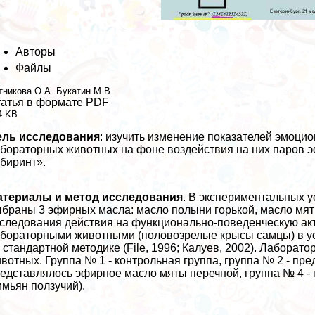
Авторы
Файлы
тникова О.А.
Букатин М.В.
атья в формате PDF
4 KB
ель исследования
: изучить изменение показателей эмоци
бораторных животных на фоне воздействия на них паров 
биринт».
атериалы и метод исследования
. В экспериментальных 
браны 3 эфирных масла: масло полыни горькой, масло мяты
следования действия на функционально-поведенческую ак
бораторными животными (пoлoвoзрелые крысы самцы) в ус
 стандартной методике (File, 1996; Калуев, 2002). Лабора
вотных. Группа № 1 - контрольная группа, группа № 2 - пр
едставлялось эфирное масло мяты перечной, группа № 4 -
имьян ползучий).