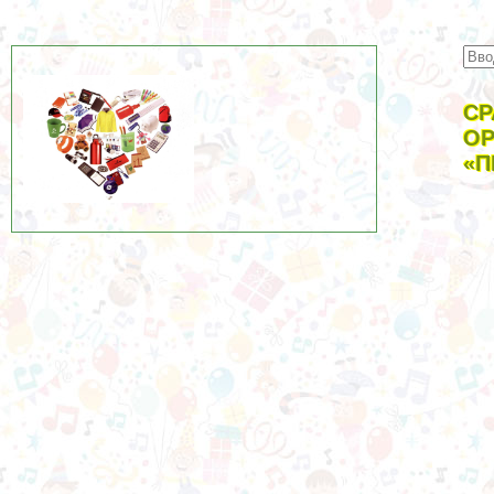
СР
ОР
«П