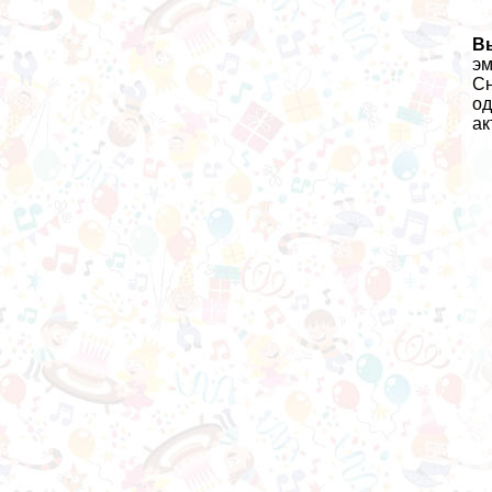
В
эм
Сн
од
ак