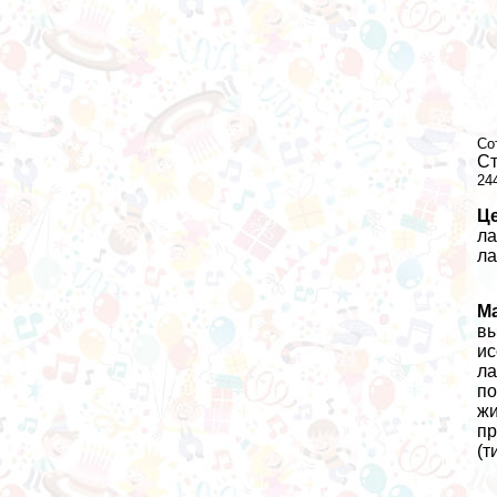
Со
Ст
24
Ц
ла
ла
М
вы
ис
ла
по
жи
пр
(т