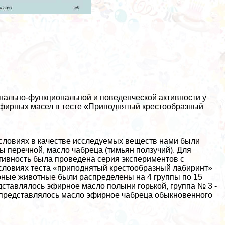
онально-функциональной и поведенческой активности у
эфирных масел в тесте «Приподнятый крестообразный
условиях в качестве исследуемых веществ нами были
 перечной, масло чабреца (тимьян ползучий). Для
тивность была проведена серия экспериментов с
ловиях теста «приподнятый крестообразный лабиринт»
торные животные были распределены на 4 группы по 15
едставлялось эфирное масло полыни горькой, группа № 3 -
 представлялось масло эфирное чабреца обыкновенного