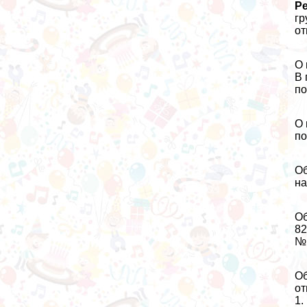
Р
гр
от
О 
В 
по
О 
по
Об
на
Об
82
№ 
Об
от
1.