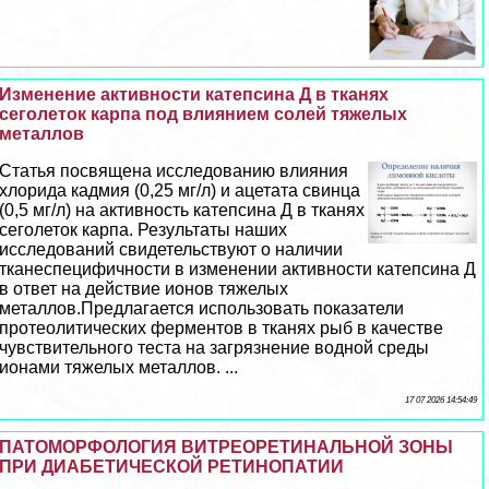
Изменение активности катепсина Д в тканях
сеголеток карпа под влиянием солей тяжелых
металлов
Cтатья посвящена исследованию влияния
хлорида кадмия (0,25 мг/л) и ацетата свинца
(0,5 мг/л) на активность катепсина Д в тканях
сеголеток карпа. Результаты наших
исследований свидетельствуют о наличии
тканеспецифичности в изменении активности катепсина Д
в ответ на действие ионов тяжелых
металлов.Предлагается использовать показатели
протеолитических ферментов в тканях рыб в качестве
чувствительного теста на загрязнение водной среды
ионами тяжелых металлов. ...
17 07 2026 14:54:49
ПАТОМОРФОЛОГИЯ ВИТРЕОРЕТИНАЛЬНОЙ ЗОНЫ
ПРИ ДИАБЕТИЧЕСКОЙ РЕТИНОПАТИИ