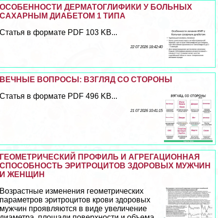
ОСОБЕННОСТИ ДЕРМАТОГЛИФИКИ У БОЛЬНЫХ
САХАРНЫМ ДИАБЕТОМ 1 ТИПА
Статья в формате PDF 103 KB...
22 07 2026 18:42:40
ВЕЧНЫЕ ВОПРОСЫ: ВЗГЛЯД СО СТОРОНЫ
Статья в формате PDF 496 KB...
21 07 2026 10:41:15
ГЕОМЕТРИЧЕСКИЙ ПРОФИЛЬ И АГРЕГАЦИОННАЯ
СПОСОБНОСТЬ ЭРИТРОЦИТОВ ЗДОРОВЫХ МУЖЧИН
И ЖЕНЩИН
Возрастные изменения геометрических
параметров эритроцитов крови здоровых
мужчин проявляются в виде увеличение
диаметра, площади поверхности и объема