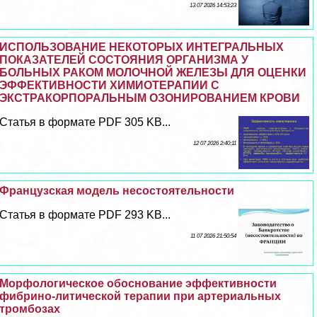
13 07 2026 14:53:23
ИСПОЛЬЗОВАНИЕ НЕКОТОРЫХ ИНТЕГРАЛЬНЫХ
ПОКАЗАТЕЛЕЙ СОСТОЯНИЯ ОРГАНИЗМА У
БОЛЬНЫХ РАКОМ МОЛОЧНОЙ ЖЕЛЕЗЫ ДЛЯ ОЦЕНКИ
ЭФФЕКТИВНОСТИ ХИМИОТЕРАПИИ С
ЭКСТРАКОРПОРАЛЬНЫМ ОЗОНИРОВАНИЕМ КРОВИ
Статья в формате PDF 305 KB...
12 07 2026 2:40:11
Французская модель несостоятельности
Статья в формате PDF 293 KB...
11 07 2026 21:50:54
Морфологическое обоснование эффективности
фибрино-литической терапии при артериальных
тромбозах