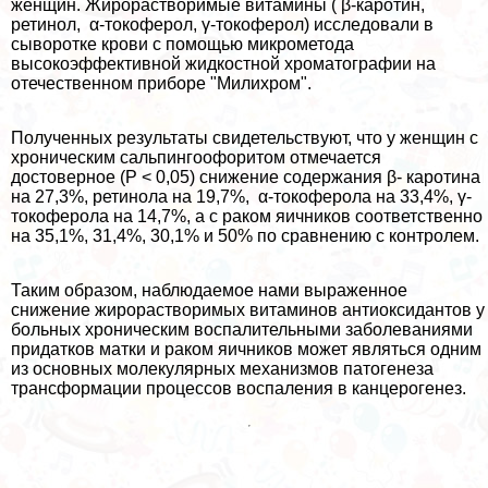
женщин. Жирорастворимые витамины ( β-каротин,
ретинол, α-токоферол, γ-токоферол) исследовали в
сыворотке крови с помощью микрометода
высокоэффективной жидкостной хроматографии на
отечественном приборе "Милихром".
Полученных результаты свидетельствуют, что у женщин с
хроническим сальпингоофоритом отмечается
достоверное (P < 0,05) снижение содержания β- каротина
на 27,3%, ретинола на 19,7%, α-токоферола на 33,4%, γ-
токоферола на 14,7%, а с paком яичников соответственно
на 35,1%, 31,4%, 30,1% и 50% по сравнению с контролем.
Таким образом, наблюдаемое нами выраженное
снижение жирорастворимых витаминов антиоксидантов у
больных хроническим воспалительными заболеваниями
придатков матки и paком яичников может являться одним
из основных молекулярных механизмов патогенеза
трaнcформации процессов воспаления в канцерогенез.