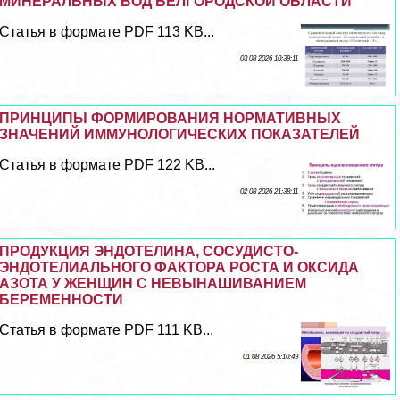
МИНЕРАЛЬНЫХ ВОД БЕЛГОРОДСКОЙ ОБЛАСТИ
Статья в формате PDF 113 KB...
03 08 2026 10:39:11
ПРИНЦИПЫ ФОРМИРОВАНИЯ НОРМАТИВНЫХ
ЗНАЧЕНИЙ ИММУНОЛОГИЧЕСКИХ ПОКАЗАТЕЛЕЙ
Статья в формате PDF 122 KB...
02 08 2026 21:38:11
ПРОДУКЦИЯ ЭНДОТЕЛИНА, СОСУДИСТО-
ЭНДОТЕЛИАЛЬНОГО ФАКТОРА РОСТА И ОКСИДА
АЗОТА У ЖЕНЩИН С НЕВЫНАШИВАНИЕМ
БЕРЕМЕННОСТИ
Статья в формате PDF 111 KB...
01 08 2026 5:10:49