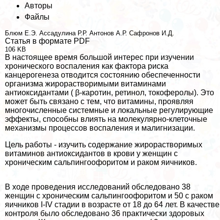
Авторы
Файлы
Блюм Е.Э.
Ассадулина Р.Р.
Антонов А.Р.
Сафронов И.Д.
Статья в формате PDF
106 KB
В настоящее время большой интерес при изучении
хронического воспаления как фактора риска
канцерогенеза отводится состоянию обеспеченности
организма жирорастворимыми витаминами
антиоксидантами ( β-каротин, ретинол, токоферолы). Это
может быть связано с тем, что витамины, проявляя
многочисленные системные и локальные регулирующие
эффекты, способны влиять на молекулярно-клеточные
механизмы процессов воспаления и малигнизации.
Цель работы - изучить содержание жирорастворимых
витаминов антиоксидантов в крови у женщин с
хроническим сальпингоофоритом и paком яичников.
В ходе проведения исследований обследовано 38
женщин с хроническим сальпингоофоритом и 50 с paком
яичников I-IV стадии в возрасте от 18 до 64 лет. В качестве
контроля было обследовано 36 пpaктически здоровых