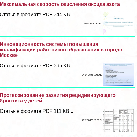
Максимальная скорость окисления оксида азота
Статья в формате PDF 344 KB...
25 07 2026 2:23:43
Инновационность системы повышения
квалификации работников образования в городе
Москве
Статья в формате PDF 365 KB...
24 07 2026 13:52:12
Прогнозирование развития рецидивирующего
бронхита у детей
Статья в формате PDF 111 KB...
23 07 2026 19:39:31