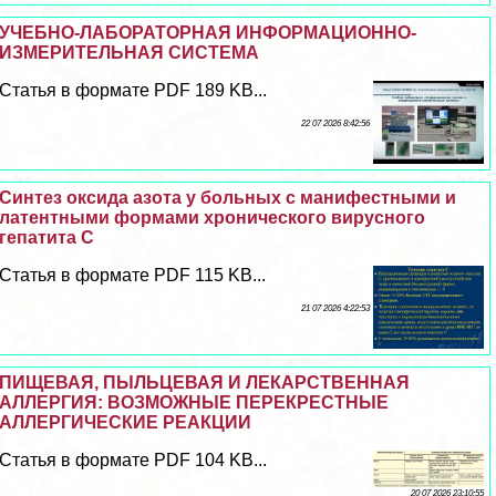
УЧЕБНО-ЛАБОРАТОРНАЯ ИНФОРМАЦИОННО-
ИЗМЕРИТЕЛЬНАЯ СИСТЕМА
Статья в формате PDF 189 KB...
22 07 2026 8:42:56
Синтез оксида азота у больных с манифестными и
латентными формами хронического вирусного
гепатита С
Статья в формате PDF 115 KB...
21 07 2026 4:22:53
ПИЩЕВАЯ, ПЫЛЬЦЕВАЯ И ЛЕКАРСТВЕННАЯ
АЛЛЕРГИЯ: ВОЗМОЖНЫЕ ПЕРЕКРЕСТНЫЕ
АЛЛЕРГИЧЕСКИЕ РЕАКЦИИ
Статья в формате PDF 104 KB...
20 07 2026 23:10:55