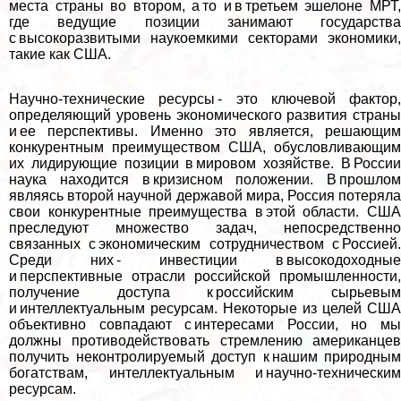
места страны во втором, а то и в третьем эшелоне МРТ,
где ведущие позиции занимают государства
с высокоразвитыми наукоемкими секторами экономики,
такие как США.
Научно-технические ресурсы - это ключевой фактор,
определяющий уровень экономического развития страны
и ее перспективы. Именно это является, решающим
конкурентным преимуществом США, обусловливающим
их лидирующие позиции в мировом хозяйстве. В России
наука находится в кризисном положении. В прошлом
являясь второй научной державой мира, Россия потеряла
свои конкурентные преимущества в этой области. США
преследуют множество задач, непосредственно
связанных с экономическим сотрудничеством с Россией.
Среди них - инвестиции в высокодоходные
и перспективные отрасли российской промышленности,
получение доступа к российским сырьевым
и интеллектуальным ресурсам. Некоторые из целей США
объективно совпадают с интересами России, но мы
должны противодействовать стремлению американцев
получить неконтролируемый доступ к нашим природным
богатствам, интеллектуальным и научно-техническим
ресурсам.