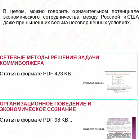
В целом, можно говорить о значительном потенциале
экономического сотрудничества между Россией и США
даже при нынешних весьма несовершенных условиях.
СЕТЕВЫЕ МЕТОДЫ РЕШЕНИЯ ЗАДАЧИ
КОММИВОЯЖЁРА
Статья в формате PDF 423 KB...
07 08 2026 22:21:51
ОРГАНИЗАЦИОННОЕ ПОВЕДЕНИЕ И
ЭКОНОМИЧЕСКОЕ СОЗНАНИЕ
Статья в формате PDF 98 KB...
06 08 2026 16:34:38