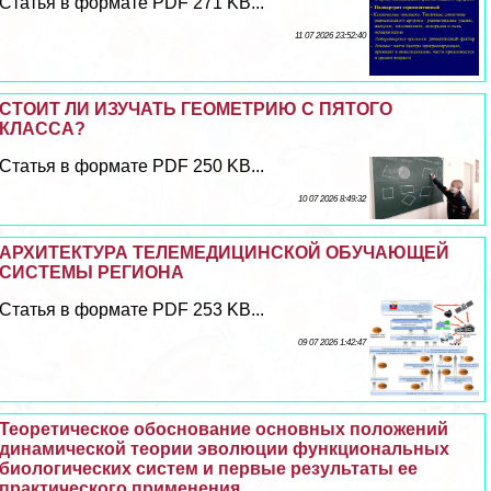
Статья в формате PDF 271 KB...
11 07 2026 23:52:40
СТОИТ ЛИ ИЗУЧАТЬ ГЕОМЕТРИЮ С ПЯТОГО
КЛАССА?
Статья в формате PDF 250 KB...
10 07 2026 8:49:32
АРХИТЕКТУРА ТЕЛЕМЕДИЦИНСКОЙ ОБУЧАЮЩЕЙ
СИСТЕМЫ РЕГИОНА
Статья в формате PDF 253 KB...
09 07 2026 1:42:47
Теоретическое обоснование основных положений
динамической теории эволюции функциональных
биологических систем и первые результаты ее
пpaктического применения