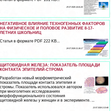
25 07 2026 18:41:26
НЕГАТИВНОЕ ВЛИЯНИЕ ТЕХНОГЕННЫХ ФАКТОРОВ
НА ФИЗИЧЕСКОЕ И ПОЛОВОЕ РАЗВИТИЕ 8-17-
ЛЕТНИХ ШКОЛЬНИЦ
Статья в формате PDF 222 KB...
24 07 2026 21:36:17
ЩИТОВИДНАЯ ЖЕЛЕЗА: ПОКАЗАТЕЛЬ ПЛОЩАДИ
КОНТАКТА ЭПИТЕЛИЙ-СТРОМА
Разработан новый морфометрический
показатель площади контакта эпителия и
стромы. Показатель использовался автором
при многолетних исследованиях
морфофункционального состояния
щитовидной железы у женщин и в эксперименте. ...
23 07 2026 2:15:48