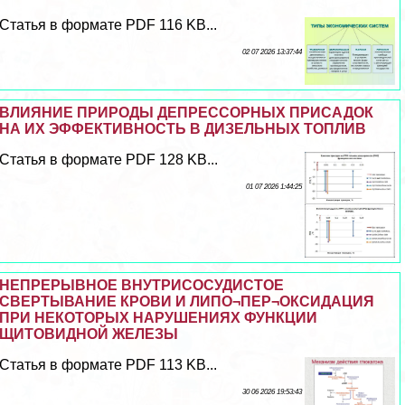
Статья в формате PDF 116 KB...
02 07 2026 13:37:44
ВЛИЯНИЕ ПРИРОДЫ ДЕПРЕССОРНЫХ ПРИСАДОК
НА ИХ ЭФФЕКТИВНОСТЬ В ДИЗЕЛЬНЫХ ТОПЛИВ
Статья в формате PDF 128 KB...
01 07 2026 1:44:25
НЕПРЕРЫВНОЕ ВНУТРИСОСУДИСТОЕ
СВЕРТЫВАНИЕ КРОВИ И ЛИПО¬ПЕР¬ОКСИДАЦИЯ
ПРИ НЕКОТОРЫХ НАРУШЕНИЯХ ФУНКЦИИ
ЩИТОВИДНОЙ ЖЕЛЕЗЫ
Статья в формате PDF 113 KB...
30 06 2026 19:53:43