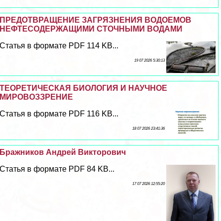
ПРЕДОТВРАЩЕНИЕ ЗАГРЯЗНЕНИЯ ВОДОЕМОВ
НЕФТЕСОДЕРЖАЩИМИ СТОЧНЫМИ ВОДАМИ
Статья в формате PDF 114 KB...
19 07 2026 5:30:13
ТЕОРЕТИЧЕСКАЯ БИОЛОГИЯ И НАУЧНОЕ
МИРОВОЗЗРЕНИЕ
Статья в формате PDF 116 KB...
18 07 2026 23:41:36
Бражников Андрей Викторович
Статья в формате PDF 84 KB...
17 07 2026 12:55:20