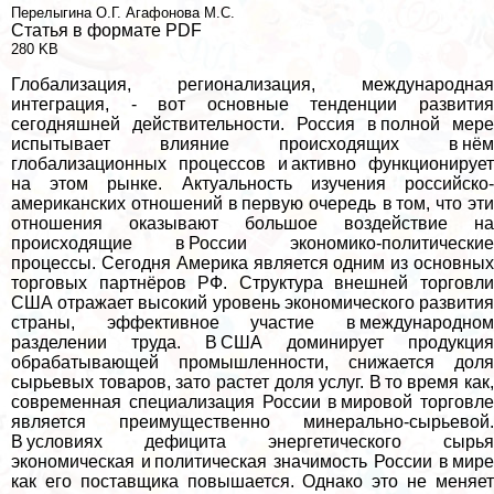
Перелыгина О.Г.
Агафонова М.С.
Статья в формате PDF
280 KB
Глобализация, регионализация, международная
интеграция, - вот основные тенденции развития
сегодняшней действительности. Россия в полной мере
испытывает влияние происходящих в нём
глобализационных процессов и активно функционирует
на этом рынке. Актуальность изучения российско-
американских отношений в первую очередь в том, что эти
отношения оказывают большое воздействие на
происходящие в России экономико-политические
процессы. Сегодня Америка является одним из основных
торговых партнёров РФ. Структура внешней торговли
США отражает высокий уровень экономического развития
страны, эффективное участие в международном
разделении труда. В США доминирует продукция
обpaбатывающей промышленности, снижается доля
сырьевых товаров, зато растет доля услуг. В то время как,
современная специализация России в мировой торговле
является преимущественно минерально-сырьевой.
В условиях дефицита энергетического сырья
экономическая и политическая значимость России в мире
как его поставщика повышается. Однако это не меняет