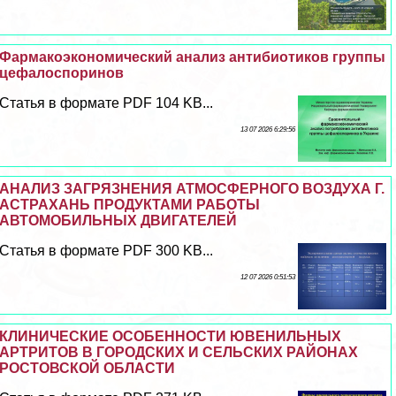
Фармакоэкономический анализ антибиотиков группы
цефалоспоринов
Статья в формате PDF 104 KB...
13 07 2026 6:29:56
АНАЛИЗ ЗАГРЯЗНЕНИЯ АТМОСФЕРНОГО ВОЗДУХА Г.
АСТРАХАНЬ ПРОДУКТАМИ РАБОТЫ
АВТОМОБИЛЬНЫХ ДВИГАТЕЛЕЙ
Статья в формате PDF 300 KB...
12 07 2026 0:51:53
КЛИНИЧЕСКИЕ ОСОБЕННОСТИ ЮВЕНИЛЬНЫХ
АРТРИТОВ В ГОРОДСКИХ И СЕЛЬСКИХ РАЙОНАХ
РОСТОВСКОЙ ОБЛАСТИ