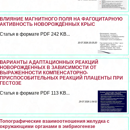
ВЛИЯНИЕ МАГНИТНОГО ПОЛЯ НА ФАГОЦИТАРНУЮ
АКТИВНОСТЬ НОВОРОЖДЁННЫХ КРЫС
Статья в формате PDF 242 KB...
30 07 2026 20:35:20
ВАРИАНТЫ АДАПТАЦИОННЫХ РЕАКЦИЙ
НОВОРОЖДЕННЫХ В ЗАВИСИМОСТИ ОТ
ВЫРАЖЕННОСТИ КОМПЕНСАТОРНО-
ПРИСПОСОБИТЕЛЬНЫХ РЕАКЦИЙ ПЛАЦЕНТЫ ПРИ
ГЕСТОЗЕ
Статья в формате PDF 113 KB...
29 07 2026 1:54:52
Топографические взаимоотношения желудка с
окружающими органами в эмбриогенезе