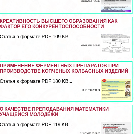
03 08 2026 7:26:33
КРЕАТИВНОСТЬ ВЫСШЕГО ОБРАЗОВАНИЯ КАК
ФАКТОР ЕГО КОНКУРЕНТОСПОСОБНОСТИ
Статья в формате PDF 109 KB...
02 08 2026 6:19:36
ПРИМЕНЕНИЕ ФЕРМЕНТНЫХ ПРЕПАРАТОВ ПРИ
ПРОИЗВОДСТВЕ КОПЧЕНЫХ КОЛБАСНЫХ ИЗДЕЛИЙ
Статья в формате PDF 180 KB...
01 08 2026 0:11:14
О КАЧЕСТВЕ ПРЕПОДАВАНИЯ МАТЕМАТИКИ
УЧАЩЕЙСЯ МОЛОДЕЖИ
Статья в формате PDF 119 KB...
31 07 2026 10:18:10