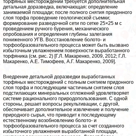
торфяных месторождений требуется дополнительная
детальная доразведка, включающая: определение
занимаемой площади; после полного снятия придонного
слоя торфа проведение геологической съемки;
формирование разведочной сети по сетке 25×25 м с
проведением ручного бурения, механического
опробования и определения глубины залегания
пониженного УГВ. Восстановление болото- и
торфообразовательного процесса может быть вызвано
избыточным увлажнением поверхности выработанного
торфяника (см. рис. 2) [Г.Л. Макаренко, 2009, 2012; Г.Л.
Макаренко, А.Е. Тимофеев, А.Г. Макаренко, 2009].
Внедрение детальной доразведки выработанных
торфяных месторождений с полным снятием придонного
слоя торфа и последующим частичным снятием слоя
подстилающих минеральных отложений удовлетворяет
системе рационального природопользования. С одной
стороны, решает вопросы рекультивации, с другой,
обеспечивает дополнительное извлечение и получение
природного сырья, что приводит к последующему
естественному возобновлению болото- и
торфообразовательного процесса за счет созданного
избыточного увлажнения выработанной площади,