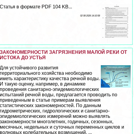
Статья в формате PDF 104 KB...
02 08 2026 14:10:58
ЗАКОНОМЕРНОСТИ ЗАГРЯЗНЕНИЯ МАЛОЙ РЕКИ ОТ
ИСТОКА ДО УСТЬЯ
Для устойчивого развития
территориального хозяйства необходимо
иметь хаpaктеристику качества речной воды.
И такую оценку, например, в динамике
проведения санитарно-эпидемиологических
испытаний речной воды, предлагается проводить по
приведенным в статье примерам выявления
статистических закономерностей. По данным
гидрометрических, гидрологических и санитарно-
эпидемиологических измерений можно выявлять
закономерности многолетних, годичных, сезонных,
мecячных, недельных и суточных переменных циклов и
волновых колебательных возмущений. ...