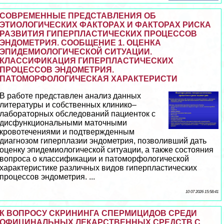
СОВРЕМЕННЫЕ ПРЕДСТАВЛЕНИЯ ОБ
ЭТИОЛОГИЧЕСКИХ ФАКТОРАХ И ФАКТОРАХ РИСКА
РАЗВИТИЯ ГИПЕРПЛАСТИЧЕСКИХ ПРОЦЕССОВ
ЭНДОМЕТРИЯ. СООБЩЕНИЕ 1. ОЦЕНКА
ЭПИДЕМИОЛОГИЧЕСКОЙ СИТУАЦИИ.
КЛАССИФИКАЦИЯ ГИПЕРПЛАСТИЧЕСКИХ
ПРОЦЕССОВ ЭНДОМЕТРИЯ.
ПАТОМОРФОЛОГИЧЕСКАЯ ХАРАКТЕРИСТИ
В работе представлен анализ данных
литературы и собственных клинико–
лабораторных обследований пациенток с
дисфункциональными маточными
кровотечениями и подтвержденным
диагнозом гиперплазии эндометрия, позволивший дать
оценку эпидемиологической ситуации, а также состояния
вопроса о классификации и патоморфологической
хаpaктеристике различных видов гиперпластических
процессов эндометрия. ...
10 07 2026 15:58:41
К ВОПРОСУ СКРИНИНГА СПЕРМИЦИДОВ СРЕДИ
ОФИЦИНАЛЬНЫХ ЛЕКАРСТВЕННЫХ СРЕДСТВ С