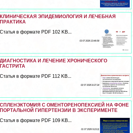
КЛИНИЧЕСКАЯ ЭПИДЕМИОЛОГИЯ И ЛЕЧЕБНАЯ
ПРАКТИКА
Статья в формате PDF 102 KB...
03 07 2026 23:46:58
ДИАГНОСТИКА И ЛЕЧЕНИЕ ХРОНИЧЕСКОГО
ГАСТРИТА
Статья в формате PDF 112 KB...
02 07 2026 8:37:34
СПЛЕНЭКТОМИЯ С ОМЕНТОРЕНОПЕКСИЕЙ НА ФОНЕ
ПОРТАЛЬНОЙ ГИПЕРТЕНЗИИ В ЭКСПЕРИМЕНТЕ
Статья в формате PDF 109 KB...
01 07 2026 9:23:11