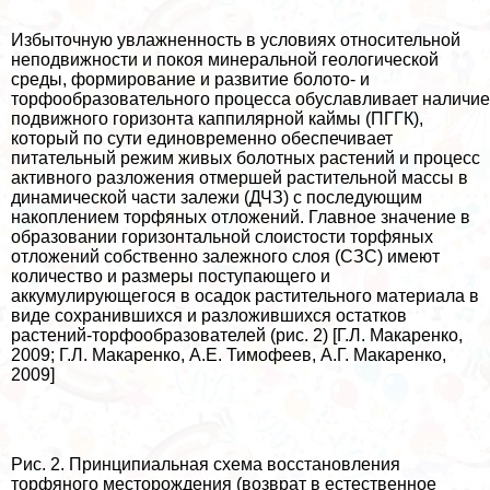
Избыточную увлажненность в условиях относительной
неподвижности и покоя минеральной геологической
среды, формирование и развитие болото- и
торфообразовательного процесса обуславливает наличие
подвижного горизонта каппилярной каймы (ПГГК),
который по сути единовременно обеспечивает
питательный режим живых болотных растений и процесс
активного разложения отмершей растительной массы в
динамической части залежи (ДЧЗ) с последующим
накоплением торфяных отложений. Главное значение в
образовании горизонтальной слоистости торфяных
отложений собственно залежного слоя (СЗС) имеют
количество и размеры поступающего и
аккумулирующегося в осадок растительного материала в
виде сохранившихся и разложившихся остатков
растений-торфообразователей (рис. 2) [Г.Л. Макаренко,
2009; Г.Л. Макаренко, А.Е. Тимофеев, А.Г. Макаренко,
2009]
Рис. 2. Принципиальная схема восстановления
торфяного месторождения (возврат в естественное