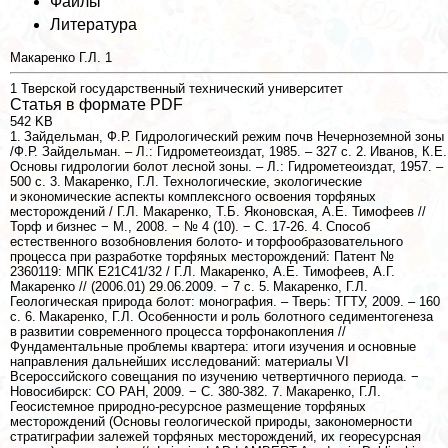
Файлы
Литература
Макаренко Г.Л.
1
1
Тверской государственный технический университет
Статья в формате PDF
542 KB
1. Зайдельман, Ф.Р. Гидрологический режим почв Нечерноземной зоны
/Ф.Р. Зайдельман. – Л.: Гидрометеоиздат, 1985. – 327 с. 2. Иванов, К.Е.
Основы гидрологии болот лесной зоны. – Л.: Гидрометеоиздат, 1957. –
500 с. 3. Макаренко, Г.Л. Технологические, экологические
и экономические аспекты комплексного освоения торфяных
месторождений / Г.Л. Макаренко, Т.Б. Яконовская, А.Е. Тимофеев //
Торф и бизнес − М., 2008. − № 4 (10). − С. 17-26. 4. Способ
естественного возобновления болото- и торфообразовательного
процесса при разработке торфяных месторождений: Патент №
2360119: МПК E21C41/32 / Г.Л. Макаренко, А.Е. Тимофеев, А.Г.
Макаренко // (2006.01) 29.06.2009. − 7 с. 5. Макаренко, Г.Л.
Геологическая природа болот: монография. – Тверь: ТГТУ, 2009. – 160
с. 6. Макаренко, Г.Л. Особенности и роль болотного седиментогенеза
в развитии современного процесса торфонакопления //
Фундаментальные проблемы квартера: итоги изучения и основные
направления дальнейших исследований: материалы VI
Всероссийского совещания по изучению четвертичного периода. −
Новосибирск: СО РАН, 2009. − С. 380-382. 7. Макаренко, Г.Л.
Геосистемное природно-ресурсное размещение торфяных
месторождений (Основы геологической природы, закономерности
стратиграфии залежей торфяных месторождений, их георесурсная