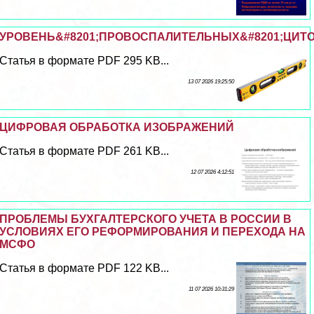
УРОВЕНЬ&#8201;ПРОВОСПАЛИТЕЛЬНЫХ&#8201;ЦИТОК
Статья в формате PDF 295 KB...
13 07 2026 19:25:50
ЦИФРОВАЯ ОБРАБОТКА ИЗОБРАЖЕНИЙ
Статья в формате PDF 261 KB...
12 07 2026 4:12:51
ПРОБЛЕМЫ БУХГАЛТЕРСКОГО УЧЕТА В РОССИИ В
УСЛОВИЯХ ЕГО РЕФОРМИРОВАНИЯ И ПЕРЕХОДА НА
МСФО
Статья в формате PDF 122 KB...
11 07 2026 10:31:29