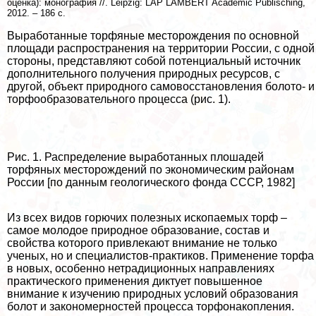
оценка): монография //. Leipzig: LAP LAMBERT Academic Publisching,
2012. – 186 с.
Выработанные торфяные месторождения по основной
площади распространения на территории России, с одной
стороны, представляют собой потенциальный источник
дополнительного получения природных ресурсов, с
другой, объект природного самовосстановления болото- и
торфообразовательного процесса (рис. 1).
Рис. 1. Распределение выработанных плошадей
торфяных месторождений по экономическим районам
России [по данным геологического фонда СССР, 1982]
Из всех видов горючих полезных ископаемых торф –
самое молодое природное образование, состав и
свойства которого привлекают внимание не только
ученых, но и специалистов-пpaктиков. Применение торфа
в новых, особенно нетрадиционных направлениях
пpaктического применения диктует повышенное
внимание к изучению природных условий образования
болот и закономерностей процесса торфонакопления.