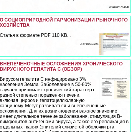
01 08 2026 20:31:40
О СОЦИОПРИРОДНОЙ ГАРМОНИЗАЦИИ РЫНОЧНОГО
ХОЗЯЙСТВА
Статья в формате PDF 110 KB...
31 07 2026 6:42:56
ВНЕПЕЧЕНОЧНЫЕ ОСЛОЖНЕНИЯ ХРОНИЧЕСКОГО
ВИРУСНОГО ГЕПАТИТА С (ОБЗОР)
Вирусом гепатита С инфицировано 3%
населения Земли. Заболевание в 50-80%
случаев принимает хронический хаpaктер с
разной степенью поражения печени,
включая цирроз и гепатоцеллюлярную
карциному. Могут развиваться и внепеченочные
осложнения. Для их возникновения важное значение
имеет длительное течение заболевания, стимуляция В-
лимфоцитов антигенами вируса, а также его репликация в
отдельных тканях (эпителий слизистой оболочки рта,