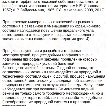
залежи и торфяных отложений собственно залежного
слоя [систематизировано по материалам К.Е. Иванова,
1957; Ф.Р. Зайдельмана, 1985; Г.Л. Макаренко, 2009, 2012]
При переходе минеральных отложений от рыхлого
состояния в связанное и уменьшения их фpaкционного
состава наблюдается повышение предельного угла
естественного откоса суши и возрастание среднего
значения высоты капиллярного поднятия (рис. 4).
Процессы осушения и разработки торфяных
месторождений, процесс добычи торфяного сырья
подчинены природным законам, проявление которых
зависит от природных условий болотной
биогеоценотической системы. С одной стороны, это
согласованный механизм взаимодействия природной и
техногенной составляющей, с другой, процесс нарушения
естественной генетически унаследованной взаимосвязи
природных компонентов окружающей среды. Нарушение
наблюдается как при осушении (изменяется водный
режим не только самого торфяного месторождения, но и
прилегающих территорий), так при разработке и добыче
(преобразование природной системы в природно-