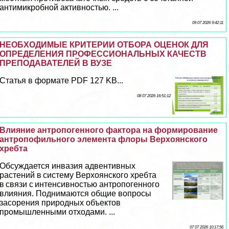
антимикробной активностью. ...
09 07 2026 9:42:11
НЕОБХОДИМЫЕ КРИТЕРИИ ОТБОРА ОЦЕНОК ДЛЯ
ОПРЕДЕЛЕНИЯ ПРОФЕССИОНАЛЬНЫХ КАЧЕСТВ
ПРЕПОДАВАТЕЛЕЙ В ВУЗЕ
Статья в формате PDF 127 KB...
08 07 2026 16:51:12
Влияние антропогенного фактора на формирование
антропофильного элемента флоры Верхоянского
хребта
Обсуждается инвазия адвентивных
растений в систему Верхоянского хребта
в связи с интенсивностью антропогенного
влияния. Поднимаются общие вопросы
засорения природных объектов
промышленными отходами. ...
07 07 2026 10:17:56