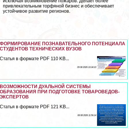
исключая возникновение пожаров. Делает более
привлекательным торфяной бизнес и обеспечивает
устойчивое развитие регионов.
ФОРМИРОВАНИЕ ПОЗНАВАТЕЛЬНОГО ПОТЕНЦИАЛА
СТУДЕНТОВ ТЕХНИЧЕСКИХ ВУЗОВ
Статья в формате PDF 110 KB...
09 08 2026 10:34:10
ВОЗМОЖНОСТИ ДУАЛЬНОЙ СИСТЕМЫ
ОБРАЗОВАНИЯ ПРИ ПОДГОТОВКЕ ТОВАРОВЕДОВ-
ЭКСПЕРТОВ
Статья в формате PDF 121 KB...
08 08 2026 11:56:14