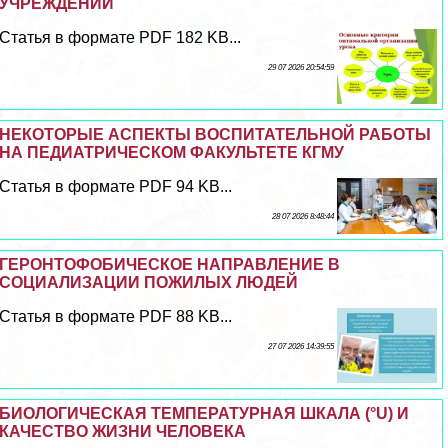
УЧРЕЖДЕНИИ
Статья в формате PDF 182 KB...
29 07 2026 20:54:59
НЕКОТОРЫЕ АСПЕКТЫ ВОСПИТАТЕЛЬНОЙ РАБОТЫ
НА ПЕДИАТРИЧЕСКОМ ФАКУЛЬТЕТЕ КГМУ
Статья в формате PDF 94 KB...
28 07 2026 8:48:44
ГЕРОНТОФОБИЧЕСКОЕ НАПРАВЛЕНИЕ В
СОЦИАЛИЗАЦИИ ПОЖИЛЫХ ЛЮДЕЙ
Статья в формате PDF 88 KB...
27 07 2026 14:39:55
БИОЛОГИЧЕСКАЯ ТЕМПЕРАТУРНАЯ ШКАЛА (°U) И
КАЧЕСТВО ЖИЗНИ ЧЕЛОВЕКА