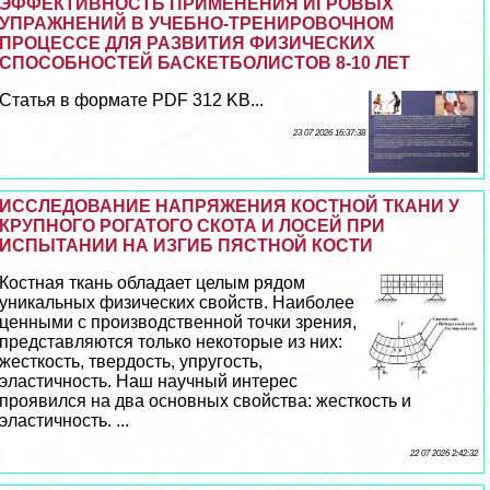
ЭФФЕКТИВНОСТЬ ПРИМЕНЕНИЯ ИГРОВЫХ
УПРАЖНЕНИЙ В УЧЕБНО-ТРЕНИРОВОЧНОМ
ПРОЦЕССЕ ДЛЯ РАЗВИТИЯ ФИЗИЧЕСКИХ
СПОСОБНОСТЕЙ БАСКЕТБОЛИСТОВ 8-10 ЛЕТ
Статья в формате PDF 312 KB...
23 07 2026 16:37:38
ИССЛЕДОВАНИЕ НАПРЯЖЕНИЯ КОСТНОЙ ТКАНИ У
КРУПНОГО РОГАТОГО СКОТА И ЛОСЕЙ ПРИ
ИСПЫТАНИИ НА ИЗГИБ ПЯСТНОЙ КОСТИ
Костная ткань обладает целым рядом
уникальных физических свойств. Наиболее
ценными с производственной точки зрения,
представляются только некоторые из них:
жесткость, твердость, упругость,
эластичность. Наш научный интерес
проявился на два основных свойства: жесткость и
эластичность. ...
22 07 2026 2:42:32