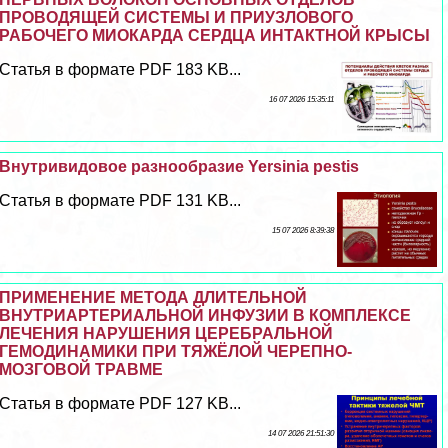
ПРОВОДЯЩЕЙ СИСТЕМЫ И ПРИУЗЛОВОГО
РАБОЧЕГО МИОКАРДА СЕРДЦА ИНТАКТНОЙ КРЫСЫ
Статья в формате PDF 183 KB...
16 07 2026 15:35:11
Внутривидовое разнообразие Yersinia pestis
Статья в формате PDF 131 KB...
15 07 2026 8:39:38
ПРИМЕНЕНИЕ МЕТОДА ДЛИТЕЛЬНОЙ
ВНУТРИАРТЕРИАЛЬНОЙ ИНФУЗИИ В КОМПЛЕКСЕ
ЛЕЧЕНИЯ НАРУШЕНИЯ ЦЕРЕБРАЛЬНОЙ
ГЕМОДИНАМИКИ ПРИ ТЯЖЁЛОЙ ЧЕРЕПНО-
МОЗГОВОЙ ТРАВМЕ
Статья в формате PDF 127 KB...
14 07 2026 21:51:30