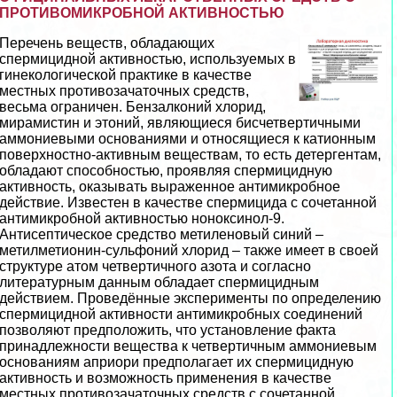
ПРОТИВОМИКРОБНОЙ АКТИВНОСТЬЮ
Перечень веществ, обладающих
cпepмицидной активностью, используемых в
гинекологической пpaктике в качестве
местных пpoтивoзaчaточных средств,
весьма ограничен. Бензалконий хлорид,
мирамистин и этоний, являющиеся бисчетвертичными
аммониевыми основаниями и относящиеся к катионным
поверхностно-активным веществам, то есть детергентам,
обладают способностью, проявляя cпepмицидную
активность, оказывать выраженное антимикробное
действие. Известен в качестве cпepмицида с сочетанной
антимикробной активностью ноноксинол-9.
Антисептическое средство метиленовый синий –
метилметионин-сульфоний хлорид – также имеет в своей
структуре атом четвертичного азота и согласно
литературным данным обладает cпepмицидным
действием. Проведённые эксперименты по определению
cпepмицидной активности антимикробных соединений
позволяют предположить, что установление факта
принадлежности вещества к четвертичным аммониевым
основаниям априори предполагает их cпepмицидную
активность и возможность применения в качестве
местных пpoтивoзaчaточных средств с сочетанной