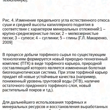
техногенную).
Рис. 4. Изменение предельного угла естественного откоса
суши и средней высоты капиллярного поднятия в
соответствии с хаpaктером минеральных отложений:1 –
крупно-среднезернистые пески; 2 – мелкозернистые
пески; 3 – супеси; 4 – суглинки; 5 – глины [Г.Л. Макаренко,
2009]
В процессе добычи торфяного сырья по существующим
технологиям формируется новый природно-техногенный
комплекс (ПТК) в виде торфяного карьера, природной
составляющей которого является измененная болотная
биогеоценотическая система. При этом торфяной карьер
придает ей новые устойчивые качества (например,
пониженный уровень грунтовой воды (УГВ), наличие
остаточного придонного торфяного слоя, новый
растительный покров и т.д.).
Для дальнейшего использования торфяных и
минеральных ресурсов и восстановления выработанных