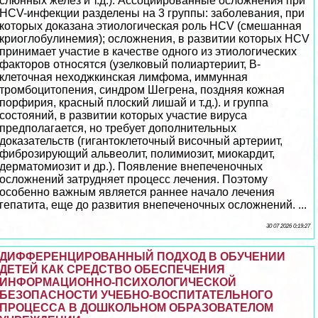
слюнных желез и т.д.). Ассоциированные осложнения при
HCV-инфекции разделены на 3 группы: заболевания, при
которых доказана этиологическая роль HCV (смешанная
криоглобулинемия); oсложнения, в развитии которых HCV
принимает участие в качестве одного из этиологических
факторов относятся (узелковый полиартериит, В-
клеточная неходжкинская лимфома, иммунная
тромбоцитопения, синдром Шегрена, поздняя кожная
порфирия, красный плоский лишай и т.д.). и группа
состояний, в развитии которых участие вируса
предполагается, но требует дополнительных
доказательств (гигантоклеточный височный артериит,
фиброзирующий альвеолит, полимиозит, миокардит,
дерматомиозит и др.). Появление внепеченочных
осложнений затрудняет процесс лечения. Поэтому
особенно важным является раннее начало лечения
гепатита, еще до развития внепеченочных осложнений. ...
30 07 2026 0:19:27
ДИФФЕРЕНЦИРОВАННЫЙ ПОДХОД В ОБУЧЕНИИ
ДЕТЕЙ КАК СРЕДСТВО ОБЕСПЕЧЕНИЯ
ИНФОРМАЦИОННО-ПСИХОЛОГИЧЕСКОЙ
БЕЗОПАСНОСТИ УЧЕБНО-ВОСПИТАТЕЛЬНОГО
ПРОЦЕССА В ДОШКОЛЬНОМ ОБРАЗОВАТЕЛОМ