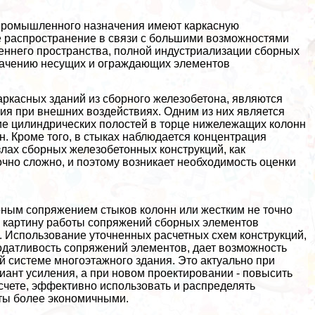
 промышленного назначения имеют каркасную
е распространение в связи с большими возможностями
ннего прострaнcтва, полной индустриализации сборных
значению несущих и ограждающих элементов
ркасных зданий из сборного железобетона, являются
ия при внешних воздействиях. Одним из них является
ие цилиндрических полостей в торце нижележащих колонн
. Кроме того, в стыках наблюдается концентрация
злах сборных железобетонных конструкций, как
очно сложно, и поэтому возникает необходимость оценки
ым сопряжением стыков колонн или жестким не точно
 картину работы сопряжений сборных элементов
 Использование уточненных расчетных схем конструкций,
одатливость сопряжений элементов, дает возможность
й системе многоэтажного здания. Это актуально при
иант усиления, а при новом проектировании - повысить
 счете, эффективно использовать и распределять
кты более экономичными.