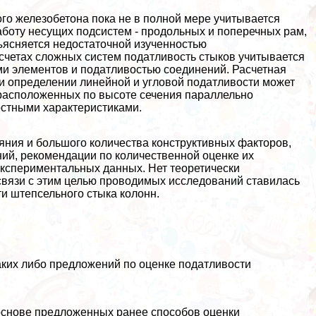
го железобетона пока не в полной мере учитывается
боту несущих подсистем - продольных и поперечных рам,
ъясняется недостаточной изученностью
счетах сложных систем податливость стыков учитывается
 элементов и податливостью соединений. Расчетная
ри определении линейной и угловой податливости может
 расположенных по высоте сечения параллельно
стными хаpaктеристиками.
ния и большого количества конструктивных факторов,
ий, рекомендации по количественной оценке их
экспериментальных данных. Нет теоретически
связи с этим целью проводимых исследований ставилась
ти штепсельного стыка колонн.
каких либо предложений по оценке податливости
 основе предложенных ранее способов оценки