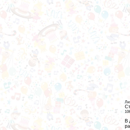
Ли
Ст
10
В 
ра