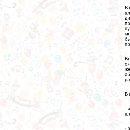
В 
вл
ди
пр
пу
мо
бы
пр
Вс
ок
же
об
ра
В 
- 
шт
- 