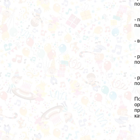
по
- 
па
- 
- 
по
- 
по
По
ор
пр
ка