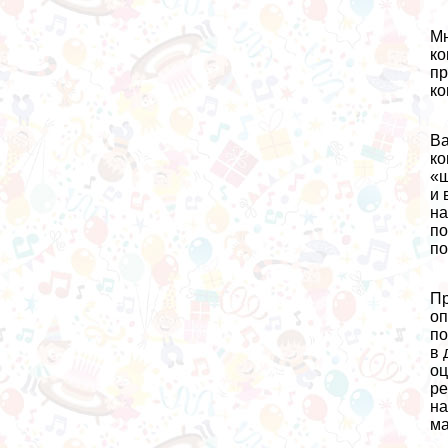
Мн
ко
пр
ко
Ва
ко
«ш
и 
на
по
по
Пр
оп
по
в 
оц
ре
на
ма