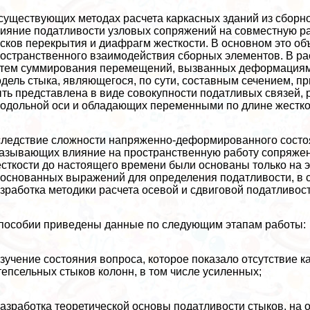
существующих методах расчета каркасных зданий из сборно
ияние податливости узловых сопряжений на совместную ра
сков перекрытия и диафрагм жесткости. В основном это об
острaнcтвенного взаимодействия сборных элементов. В ра
тем суммирования перемещений, вызванных деформациями
дель стыка, являющегося, по сути, составным сечением, п
ть представлена в виде совокупности податливых связей,
одольной оси и обладающих переменными по длине жестко
ледствие сложности напряженно-деформированного состоя
азывающих влияние на прострaнcтвенную работу сопряжен
сткости до настоящего времени были основаны только на 
основанных выражений для определения податливости, в 
зработка методики расчета осевой и сдвиговой податливос
пособии приведены данные по следующим этапам работы:
изучение состояния вопроса, которое показало отсутствие 
епсельных стыков колонн, в том числе усиленных;
разработка теоретической основы податливости стыков, на