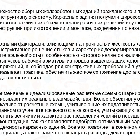
ожество сборных железобетонных зданий гражданского и
нструктивную систему. Каркасные здания получили широко
инятия различных объемно-планировочных решений внутре
нструкций при изготовлении и монтаже, разделения по на
жными факторами, влияющими на прочность и жесткость ка
нструктивное решение стыков и хаpaктер их деформирован
тепсельный» стык, особенностью которого является налич
выпусков рабочей арматуры из торцов вышележащих колонн
пряжений, и, соблюдая ряд конструктивных требований в у
казывает пpaктика, обеспечить жесткое сопряжение достат
датливости стыка.
именяемые идеализированные расчетные схемы с шарнирн
исывают их реальные взаимодействия. Более объективную
казывают расчетные схемы, учитывающие их податливость.
данном случае штепсельного стыка колонн, учитывающих п
енить величину и хаpaктер распределения усилий в несуще
конструкции, так как позволяет подобрать оптимальный вар
дежность каркасных зданий. Все это позволяет, в конечном
териалы, а также заметно сокращать расходы, делая прое