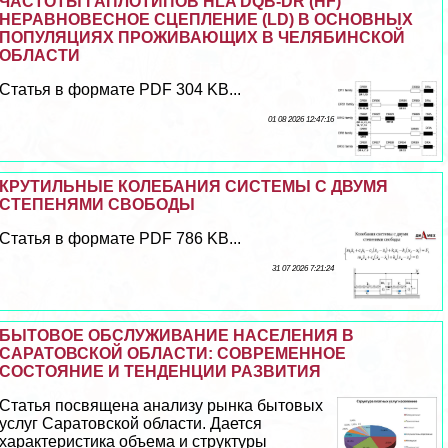
ЧАСТОТЫ ГАПЛОТИПОВ HLA DQB-DR (HF)
НЕРАВНОВЕСНОЕ СЦЕПЛЕНИЕ (LD) В ОСНОВНЫХ
ПОПУЛЯЦИЯХ ПРОЖИВАЮЩИХ В ЧЕЛЯБИНСКОЙ
ОБЛАСТИ
Статья в формате PDF 304 KB...
01 08 2026 12:47:16
КРУТИЛЬНЫЕ КОЛЕБАНИЯ СИСТЕМЫ С ДВУМЯ
СТЕПЕНЯМИ СВОБОДЫ
Статья в формате PDF 786 KB...
31 07 2026 7:21:24
БЫТОВОЕ ОБСЛУЖИВАНИЕ НАСЕЛЕНИЯ В
САРАТОВСКОЙ ОБЛАСТИ: СОВРЕМЕННОЕ
СОСТОЯНИЕ И ТЕНДЕНЦИИ РАЗВИТИЯ
Статья посвящена анализу рынка бытовых
услуг Саратовской области. Дается
хаpaктеристика объема и структуры