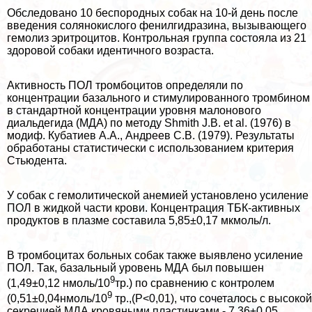
Обследовано 10 беспородных собак на 10-й день после
введения солянокислого фенилгидразина, вызывающего
гемолиз эритроцитов. Контрольная группа состояла из 21
здоровой собаки идентичного возраста.
Активность ПОЛ тромбоцитов определяли по
концентрации базального и стимулированного тромбином
в стандартной концентрации уровня малонового
диальдегида (МДА) по методу Shmith J.B. et al. (1976) в
модиф. Кубатиев А.А., Андреев С.В. (1979). Результаты
обработаны статистически с использованием критерия
Стьюдента.
У собак с гемолитической анемией установлено усиление
ПОЛ в жидкой части крови. Концентрация ТБК-активных
продуктов в плазме составила 5,85±0,17 мкмоль/л.
В тромбоцитах больных собак также выявлено усиление
ПОЛ. Так, базальный уровень МДА был повышен
9
(1,49±0,12 нмоль/10
тр.) по сравнению с контролем
9
(0,51±0,04нмоль/10
тр.,(Р<0,01), что сочеталось с высокой
секрецией МДА кровяными пластинками - 7,36±0,05