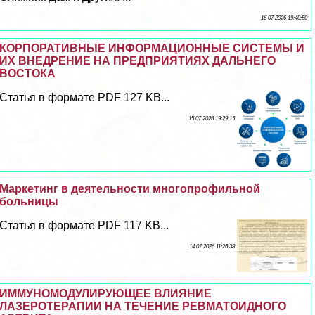
16 07 2026 19:40:50
КОРПОРАТИВНЫЕ ИНФОРМАЦИОННЫЕ СИСТЕМЫ И
ИХ ВНЕДРЕНИЕ НА ПРЕДПРИЯТИЯХ ДАЛЬНЕГО
ВОСТОКА
Статья в формате PDF 127 KB...
15 07 2026 19:29:15
Маркетинг в деятельности многопрофильной
больницы
Статья в формате PDF 117 KB...
14 07 2026 11:26:38
ИММУНОМОДУЛИРУЮЩЕЕ ВЛИЯНИЕ
ЛАЗЕРОТЕРАПИИ НА ТЕЧЕНИЕ РЕВМАТОИДНОГО