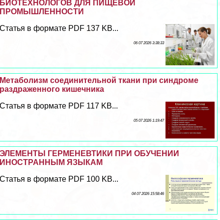
БИОТЕХНОЛОГОВ ДЛЯ ПИЩЕВОЙ
ПРОМЫШЛЕННОСТИ
Статья в формате PDF 137 KB...
06 07 2026 3:38:33
Метаболизм соединительной ткани при синдроме
раздраженного кишечника
Статья в формате PDF 117 KB...
05 07 2026 1:19:47
ЭЛЕМЕНТЫ ГЕРМЕНЕВТИКИ ПРИ ОБУЧЕНИИ
ИНОСТРАННЫМ ЯЗЫКАМ
Статья в формате PDF 100 KB...
04 07 2026 15:58:46