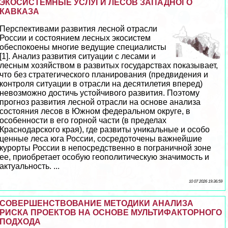
ЭКОСИСТЕМНЫЕ УСЛУГИ ЛЕСОВ ЗАПАДНОГО
КАВКАЗА
Перспективами развития лесной отрасли
России и состоянием лесных экосистем
обеспокоены многие ведущие специалисты
[1]. Анализ развития ситуации с лесами и
лесным хозяйством в развитых государствах показывает,
что без стратегического планирования (предвидения и
контроля ситуации в отрасли на десятилетия вперед)
невозможно достичь устойчивого развития. Поэтому
прогноз развития лесной отрасли на основе анализа
состояния лесов в Южном федеральном округе, в
особенности в его горной части (в пределах
Краснодарского края), где развиты уникальные и особо
ценные леса юга России, сосредоточены важнейшие
курорты России в непосредственно в пограничной зоне
ее, приобретает особую геополитическую значимость и
актуальность. ...
10 07 2026 19:36:59
СОВЕРШЕНСТВОВАНИЕ МЕТОДИКИ АНАЛИЗА
РИСКА ПРОЕКТОВ НА ОСНОВЕ МУЛЬТИФАКТОРНОГО
ПОДХОДА