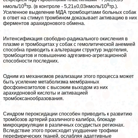
9
9
нмоль/10
тр. (в контроле - 5,21±0,03нмоль/10
тр.).
Усиленное выделение МДА тромбоцитами больных собак
в ответ на стимул тромбином доказывает активацию в них
ферментов арахидонового обмена.
Интенсификация свободно-радикального окисления в
плазме и тромбоцитах у собак с гемолитической анемией
способна приводить к альтерации структур эндотелия,
тромбоцитов и повышению адгезивно-агрегационной
способности последних.
Одним из механизмов реализации этого процесса может
быть усиление метаболизма мембранных
фосфоинозитолов с высоким выходом из них
арахидоновой кислоты и активацией
тромбоксанообразования.
Синдром пероксидации способен приводить к развитию
тромбозов артерий различного калибра, блокаде
микроциркуляции в различных сосудистых регионах.
Вследствие этого происходит ухудшение трофики
перефирических тканей, ослабляя адаптивные