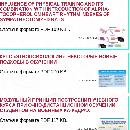
INFLUENCE OF PHYSICAL TRAINING AND ITS
COMBINATION WITH INTRODUCTION OF ALPHA-
TOCOPHEROL ON HEART RHYTHM INDEXES OF
SYMPATHECTOMIZED RATS
Статья в формате PDF 109 KB...
03 07 2026 0:34:51
КУРС «ЭТНОПСИХОЛОГИЯ». НЕКОТОРЫЕ НОВЫЕ
ПОДХОДЫ В ОБУЧЕНИИ
Статья в формате PDF 270 KB...
02 07 2026 23:27:55
МОДУЛЬНЫЙ ПРИНЦИП ПОСТРОЕНИЯ УЧЕБНОГО
КУРСА ПРИ ОЧНО-ДИСТАНЦИОННОМ ОБУЧЕНИИ
СТУДЕНТОВ НА ВОЕННЫХ КАФЕДРАХ
Статья в формате PDF 117 KB...
01 07 2026 10:23:43