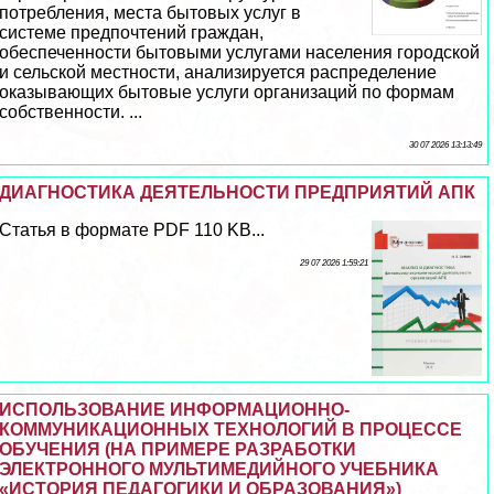
потрeбления, места бытовых услуг в
системе предпочтений граждан,
обеспеченности бытовыми услугами населения городской
и сельской местности, анализируется распределение
оказывающих бытовые услуги организаций по формам
собственности. ...
30 07 2026 13:13:49
ДИАГНОСТИКА ДЕЯТЕЛЬНОСТИ ПРЕДПРИЯТИЙ АПК
Статья в формате PDF 110 KB...
29 07 2026 1:59:21
ИСПОЛЬЗОВАНИЕ ИНФОРМАЦИОННО-
КОММУНИКАЦИОННЫХ ТЕХНОЛОГИЙ В ПРОЦЕССЕ
ОБУЧЕНИЯ (НА ПРИМЕРЕ РАЗРАБОТКИ
ЭЛЕКТРОННОГО МУЛЬТИМЕДИЙНОГО УЧЕБНИКА
«ИСТОРИЯ ПЕДАГОГИКИ И ОБРАЗОВАНИЯ»)