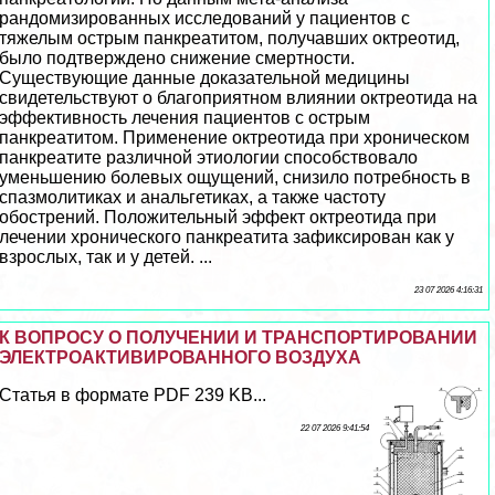
рандомизированных исследований у пациентов с
тяжелым острым панкреатитом, получавших октреотид,
было подтверждено снижение cмepтности.
Существующие данные доказательной медицины
свидетельствуют о благоприятном влиянии октреотида на
эффективность лечения пациентов с острым
панкреатитом. Применение октреотида при хроническом
панкреатите различной этиологии способствовало
уменьшению болевых ощущений, снизило потребность в
спазмолитиках и aнaльгетиках, а также частоту
обострений. Положительный эффект октреотида при
лечении хронического панкреатита зафиксирован как у
взрослых, так и у детей. ...
23 07 2026 4:16:31
К ВОПРОСУ О ПОЛУЧЕНИИ И ТРАНСПОРТИРОВАНИИ
ЭЛЕКТРОАКТИВИРОВАННОГО ВОЗДУХА
Статья в формате PDF 239 KB...
22 07 2026 9:41:54