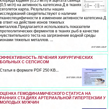
хлорида кадмия (0,25 мг/л) и ацетата свинца
(0,5 мг/л) на активность катепсина Д в тканях
сеголеток карпа. Результаты наших
исследований свидетельствуют о наличии
тканеспецифичности в изменении активности катепсина Д
в ответ на действие ионов тяжелых
металлов.Предлагается использовать показатели
протеолитических ферментов в тканях рыб в качестве
чувствительного теста на загрязнение водной среды
ионами тяжелых металлов. ...
19 07 2026 1:36:47
ЭФФЕКТИВНОСТЬ ЛЕЧЕНИЯ ХИРУРГИЧЕСКИХ
БОЛЬНЫХ С СЕПСИСОМ
Статья в формате PDF 250 KB...
18 07 2026 1:55:39
ОЦЕНКА ГЕМОДИНАМИЧЕСКОГО СТАТУСА НА
РАННИХ СТАДИЯХ АРТЕРИАЛЬНОЙ ГИПЕРТЕНЗИИ У
МОЛОДЫХ МУЖЧИН