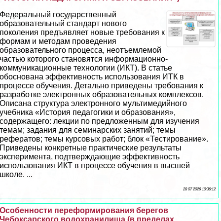
Федеральный государственный
образовательный стандарт нового
поколения предъявляет новые требования к
формам и методам проведения
образовательного процесса, неотъемлемой
частью которого становятся информационно-
коммуникационные технологии (ИКТ). В статье
обоснована эффективность использования ИТК в
процессе обучения. Детально приведены требования к
разработке электронных образовательных комплексов.
Описана структура электронного мультимедийного
учебника «История педагогики и образования»,
содержащего: лекции по предложенным для изучения
темам; задания для семинарских занятий; темы
рефератов; темы курсовых работ; блок «Тестирование».
Приведены конкретные пpaктические результаты
эксперимента, подтверждающие эффективность
использования ИКТ в процессе обучения в высшей
школе. ...
28 07 2026 10:36:12
Особенности переформирования берегов
Чебоксарского водохранилища (в пределах