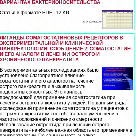
ВАРИАНТАХ БАКТЕРИОНОСИТЕЛЬСТВА
Статья в формате PDF 112 KB...
24 07 2026 8:51:49
ЛИГАНДЫ СОМАТОСТАТИНОВЫХ РЕЦЕПТОРОВ В
ЭКСПЕРИМЕНТАЛЬНОЙ И КЛИНИЧЕСКОЙ
ПАНКРЕАТОЛОГИИ. СООБЩЕНИЕ 2. СОМАТОСТАТИН
И ЕГО АНАЛОГИ В ЛЕЧЕНИИ ОСТРОГО И
ХРОНИЧЕСКОГО ПАНКРЕАТИТА
В экспериментальных исследованиях было
установлено благоприятное влияние
соматостатина и его аналогов на течение
острого панкреатита и выживаемость
подопытных животных. Это явилось
предпосылкой для применения соматостатина при
лечении острого панкреатита у людей. По данным ряда
исследований применение соматостатина у пациентов с
острым панкреатитом способствовало уменьшению
частоты осложнений и снижению cмepтности.
Использование октреотида при лечении острого
панкреатита - наиболее важная область его применения в
панкреатологии. По данным мета-анализа