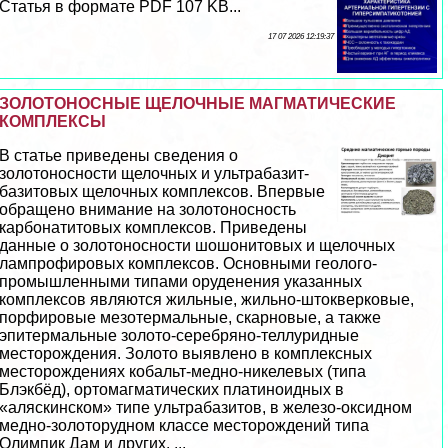
Статья в формате PDF 107 KB...
17 07 2026 12:19:37
ЗОЛОТОНОСНЫЕ ЩЕЛОЧНЫЕ МАГМАТИЧЕСКИЕ
КОМПЛЕКСЫ
В статье приведены сведения о
золотоносности щелочных и ультpaбазит-
базитовых щелочных комплексов. Впервые
обращено внимание на золотоносность
карбонатитовых комплексов. Приведены
данные о золотоносности шошонитовых и щелочных
лампрофировых комплексов. Основными геолого-
промышленными типами оруденения указанных
комплексов являются жильные, жильно-штокверковые,
порфировые мезотермальные, скарновые, а также
эпитермальные золото-серебряно-теллуридные
месторождения. Золото выявлено в комплексных
месторождениях кобальт-медно-никелевых (типа
Блэкбёд), ортомагматических платиноидных в
«аляскинском» типе ультpaбазитов, в железо-оксидном
медно-золоторудном классе месторождений типа
Олимпик Дам и других. ...