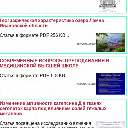
Географическая хаpaктеристика озера Ламна
Ивановской области
Статья в формате PDF 256 KB...
21 07 2026 18:53:29
СОВРЕМЕННЫЕ ВОПРОСЫ ПРЕПОДАВАНИЯ В
МЕДИЦИНСКОЙ ВЫСШЕЙ ШКОЛЕ
Статья в формате PDF 118 KB...
20 07 2026 16:13:22
Изменение активности катепсина Д в тканях
сеголеток карпа под влиянием солей тяжелых
металлов
Cтатья посвящена исследованию влияния