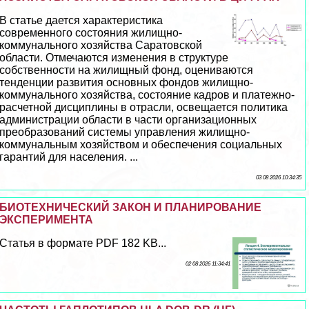
В статье дается хаpaктеристика
современного состояния жилищно-
коммунального хозяйства Саратовской
области. Отмечаются изменения в структуре
собственности на жилищный фонд, оцениваются
тенденции развития основных фондов жилищно-
коммунального хозяйства, состояние кадров и платежно-
расчетной дисциплины в отрасли, освещается политика
администрации области в части организационных
преобразований системы управления жилищно-
коммунальным хозяйством и обеспечения социальных
гарантий для населения. ...
03 08 2026 10:34:35
БИОТЕХНИЧЕСКИЙ ЗАКОН И ПЛАНИРОВАНИЕ
ЭКСПЕРИМЕНТА
Статья в формате PDF 182 KB...
02 08 2026 11:34:41