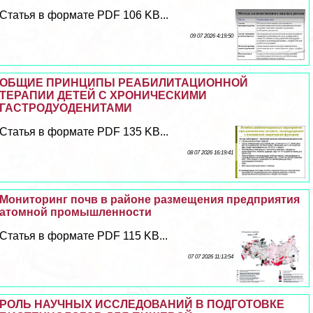
Статья в формате PDF 106 KB...
09 07 2026 4:19:50
ОБЩИЕ ПРИНЦИПЫ РЕАБИЛИТАЦИОННОЙ
ТЕРАПИИ ДЕТЕЙ С ХРОНИЧЕСКИМИ
ГАСТРОДУОДЕНИТАМИ
Статья в формате PDF 135 KB...
08 07 2026 16:19:41
Мониторинг почв в районе размещения предприятия
атомной промышленности
Статья в формате PDF 115 KB...
07 07 2026 11:13:54
РОЛЬ НАУЧНЫХ ИССЛЕДОВАНИЙ В ПОДГОТОВКЕ