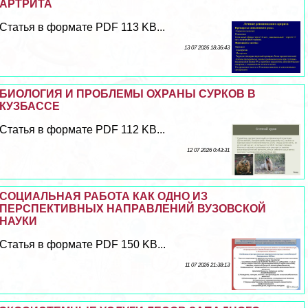
АРТРИТА
Статья в формате PDF 113 KB...
13 07 2026 18:36:43
БИОЛОГИЯ И ПРОБЛЕМЫ ОХРАНЫ СУРКОВ В
КУЗБАССЕ
Статья в формате PDF 112 KB...
12 07 2026 0:43:31
СОЦИАЛЬНАЯ РАБОТА КАК ОДНО ИЗ
ПЕРСПЕКТИВНЫХ НАПРАВЛЕНИЙ ВУЗОВСКОЙ
НАУКИ
Статья в формате PDF 150 KB...
11 07 2026 21:38:13