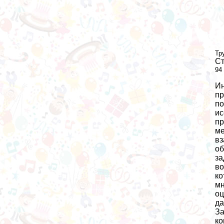
Тр
Ст
94
Ин
пр
по
ис
пр
ме
вз
об
за
во
ко
мн
оц
да
За
ко