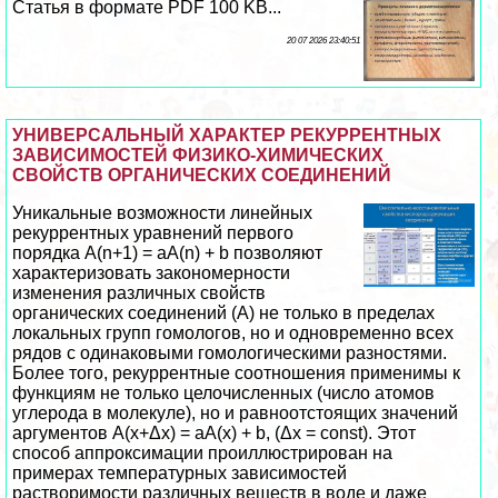
Статья в формате PDF 100 KB...
20 07 2026 23:40:51
УНИВЕРСАЛЬНЫЙ ХАРАКТЕР РЕКУРРЕНТНЫХ
ЗАВИСИМОСТЕЙ ФИЗИКО-ХИМИЧЕСКИХ
СВОЙСТВ ОРГАНИЧЕСКИХ СОЕДИНЕНИЙ
Уникальные возможности линейных
рекуррентных уравнений первого
порядка А(n+1) = aA(n) + b позволяют
хаpaктеризовать закономерности
изменения различных свойств
органических соединений (А) не только в пределах
локальных групп гомологов, но и одновременно всех
рядов с одинаковыми гомологическими разностями.
Более того, рекуррентные соотношения применимы к
функциям не только целочисленных (число атомов
углерода в молекуле), но и равноотстоящих значений
аргументов A(x+Δx) = aA(x) + b, (Δx = const). Этот
способ аппроксимации проиллюстрирован на
примерах температурных зависимостей
растворимости различных веществ в воде и даже