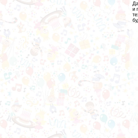
Да
и 
те
бу