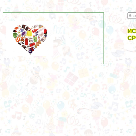
ИС
СР