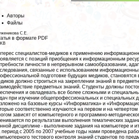
Авторы
Файлы
уженикова С.Е.
атья в формате PDF
 KB
терес специалистов-медиков к применению информационны
оявляется с позиций приобщения к информационным ресур
требности личности в непрерывном самообразовании, ада
следования, связанные с использованием информационных
офессиональной подготовке будущих медиков, становятся 
диков должно строиться на закреплении знаний в предметн
аимодействие предметных знаний. Студенты должны посто
еспечения и овладевать все более сложными и специальн
дач при изучении общепрофессиональных и специальных д
зложено на базовые курсы «Информатика» и «Информацио
торые соответственно изучаются на первом и на четверто
огом зависят от компьютерного и программно-методическог
енивается по результатам выполнения тематических задани
нной дисциплине - выполнение задания на компьютере и и
 период с 2005 по 2007 учебные годы нами проведена рабо
мпьютерного тестового контроля знаний студентов по пре