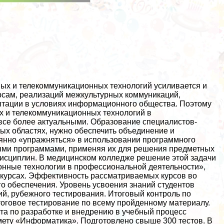
х и телекоммуникационных технологий усиливается и
сам, реализаций межкультурных коммуникаций,
птации в условиях информационного общества. Поэтому
 и телекоммуникационных технологий в
все более актуальными. Образование специалистов-
ых областях, нужно обеспечить объединение и
янно «упражняться» в использовании программного
ыми программами, применяя их для решения предметных
исциплин. В медицинском колледже решение этой задачи
нные технологии в профессиональной деятельности»,
м курсах. Эффективность рассматриваемых курсов во
о обеспечения. Уровень усвоения знаний студентов
й, рубежного тестирования. Итоговый контроль по
тоговое тестирование по всему пройденному материалу.
та по разработке и внедрению в учебный процесс
дмету «Информатика». Подготовлено свыше 300 тестов. В