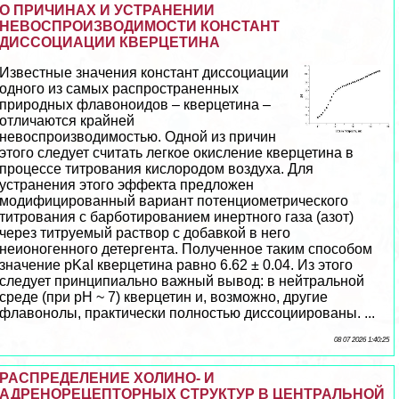
О ПРИЧИНАХ И УСТРАНЕНИИ
НЕВОСПРОИЗВОДИМОСТИ КОНСТАНТ
ДИССОЦИАЦИИ КВЕРЦЕТИНА
Известные значения констант диссоциации
одного из самых распространенных
природных флавоноидов – кверцетина –
отличаются крайней
невоспроизводимостью. Одной из причин
этого следует считать легкое окисление кверцетина в
процессе титрования кислородом воздуха. Для
устранения этого эффекта предложен
модифицированный вариант потенциометрического
титрования с барботированием инертного газа (азот)
через титруемый раствор с добавкой в него
неионогенного детергента. Полученное таким способом
значение pKaI кверцетина равно 6.62 ± 0.04. Из этого
следует принципиально важный вывод: в нейтральной
среде (при рН ~ 7) кверцетин и, возможно, другие
флавонолы, пpaктически полностью диссоциированы. ...
08 07 2026 1:40:25
РАСПРЕДЕЛЕНИЕ ХОЛИНО- И
АДРЕНОРЕЦЕПТОРНЫХ СТРУКТУР В ЦЕНТРАЛЬНОЙ