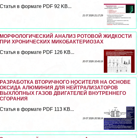
Статья в формате PDF 92 KB...
21 07 2026 21:17:29
МОРФОЛОГИЧЕСКИЙ АНАЛИЗ РОТОВОЙ ЖИДКОСТИ
ПРИ ХРОНИЧЕСКИХ МИКОБАКТЕРИОЗАХ
Статья в формате PDF 126 KB...
20 07 2026 10:43:18
РАЗРАБОТКА ВТОРИЧНОГО НОСИТЕЛЯ НА ОСНОВЕ
ОКСИДА АЛЮМИНИЯ ДЛЯ НЕЙТРАЛИЗАТОРОВ
ВЫХЛОПНЫХ ГАЗОВ ДВИГАТЕЛЕЙ ВНУТРЕННЕГО
СГОРАНИЯ
Статья в формате PDF 113 KB...
19 07 2026 20:58:14