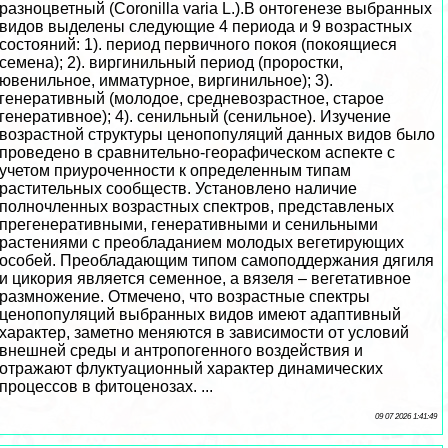
разноцветный (Coronilla varia L.).В онтогенезе выбранных
видов выделены следующие 4 периода и 9 возрастных
состояний: 1). период первичного покоя (покоящиеся
семена); 2). виргинильный период (проростки,
ювенильное, имматурное, виргинильное); 3).
генеративный (молодое, средневозрастное, старое
генеративное); 4). сенильный (сенильное). Изучение
возрастной структуры ценопопуляций данных видов было
проведено в сравнительно-георафическом аспекте с
учетом приуроченности к определенным типам
растительных сообществ. Установлено наличие
полночлeнных возрастных спектров, представленых
прегенеративными, генеративными и сенильными
растениями с преобладанием молодых вегетирующих
особей. Преобладающим типом самоподдержания дягиля
и цикория является семенное, а вязеля – вегетативное
размножение. Отмечено, что возрастные спектры
ценопопуляций выбранных видов имеют адаптивный
хаpaктер, заметно меняются в зависимости от условий
внешней среды и антропогенного воздействия и
отражают флуктуационный хаpaктер динамических
процессов в фитоценозах. ...
09 07 2026 1:41:49