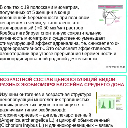
В опытах с 19 полосками миометрия,
полученных от 5 женщин в конце
доношенной беременности при плановом
кесаревом сечении, установлено, что
озонированный ( ≈0,50 мкг/мл) раствор
Кребса ингибирует спонтанную сократительную
активность миометрия и существенно уменьшает
стимулирующий эффект адреналина, т.е. снижает его α-
адренореактивность. Это объясняет эффективность
озонотерапии при угрозе прерывания беременности и
дискоординированной родовой деятельности. ...
10 07 2026 21:29:38
ВОЗРАСТНОЙ СОСТАВ ЦЕНОПОПУЛЯЦИЙ ВИДОВ
РАЗНЫХ ЭКОБИОМОРФ БАССЕЙНА СРЕДНЕГО ДОНА
Изучены онтогенез и возрастная структура
ценопопуляций многолетних травянистых
поликарпических видов, относящихся к
различным типам экобиоморф:
стержнекорневых – дягиль лекарственный
(Angenica archangelica L.) и цикорий обыкновенный
(Cichorium intybus L.) и длиннокорневищных – вязель