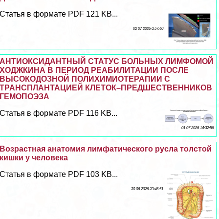
Статья в формате PDF 121 KB...
02 07 2026 0:57:40
АНТИОКСИДАНТНЫЙ СТАТУС БОЛЬНЫХ ЛИМФОМОЙ
ХОДЖКИНА В ПЕРИОД РЕАБИЛИТАЦИИ ПОСЛЕ
ВЫСОКОДОЗНОЙ ПОЛИХИМИОТЕРАПИИ С
ТРАНСПЛАНТАЦИЕЙ КЛЕТОК–ПРЕДШЕСТВЕННИКОВ
ГЕМОПОЭЗА
Статья в формате PDF 116 KB...
01 07 2026 14:32:56
Возрастная анатомия лимфатического русла толстой
кишки у человека
Статья в формате PDF 103 KB...
30 06 2026 23:46:51