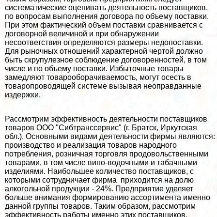
систематические оценивать деятельность поставщиков,
по вопросам выполнения договора по объему поставки.
При этом фактический объем поставки сравнивается с
договорной величиной и при обнаружении
несоответствия определяются размеры недопоставки.
Для рыночных отношений хаpaктерной чертой должно
быть скрупулезное соблюдение договоренностей, в том
числе и по объему поставки. Избыточные товары
замедляют товарооборачиваемость, могут осесть в
товаропроводящей системе вызывая неоправданные
издержки.
Рассмотрим эффективность деятельности поставщиков
товаров ООО "Сибтрaнcсервис" (г. Братск, Иркутская
обл.). Основными видами деятельности фирмы являются:
производство и реализация товаров народного
потрeбления, розничная торговля продовольственными
товарами, в том числе вино-водочными и табачными
изделиями. Наибольшее количество поставщиков, с
которыми сотрудничает фирма приходится на долю
алкогольной продукции - 24%. Предприятие уделяет
больше внимания формированию ассортимента именно
данной группы товаров. Таким образом, рассмотрим
эффективность работы именно этих поставщиков.