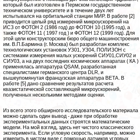
который был изготовлен в Пермском государственном
техническом университете и в течение двух лет
испытывался на орбитальной станции МИР. В работе [2]
приводится целый ряд измерений микроускорений на
ИСЗ от ФОТОН 2 (1986 год) до ФОТОН 10 (1995 год), а
также ФОТОН 11 ( 1997 год ) и ФОТОН 12 (1999 год). Для
этой цели конструкторским бюро общего машиностроения
им. В.П.Бармина (г. Москва) был разработан комплекс
технологических установок УЗ01, УЗ04, ПОЛИЗОН с
системами измерения малых ускорений СИУ01,СИУ02 и
СИУ03, а на двух последних космических аппаратах ( КА )
применялась аппаратура QSAM, разработанная
специалистами германского центра DLR, и
вышеупомянутая французская аппаратура ВЕТА. В
работе [5] дано сравнение результатов расчета
квазистатической составляющей микроускорений,
полученных несколькими методами оценки.
Из всего этого обширного исследовательского материала
можно сделать один вывод - даже при обработке
экспериментальных данных строятся математические
модели. На мой взгляд, здесь нет чистого классического
эксперимента. Если угловую скорость, например, можно
измерить в чистом виде с помощью датчиков угловых