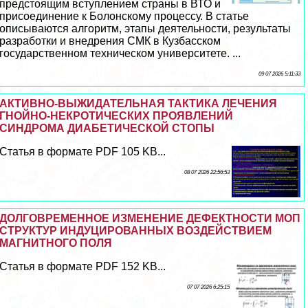
предстоящим вступлением страны в ВТО и
присоединение к Болонскому процессу. В статье
описываются алгоритм, этапы деятельности, результаты
разработки и внедрения СМК в Кузбасском
государственном техническом университете. ...
09 07 2026 5:11:33
АКТИВНО-ВЫЖИДАТЕЛЬНАЯ ТАКТИКА ЛЕЧЕНИЯ
ГНОЙНО-НЕКРОТИЧЕСКИХ ПРОЯВЛЕНИЙ
СИНДРОМА ДИАБЕТИЧЕСКОЙ СТОПЫ
Статья в формате PDF 105 KB...
08 07 2026 22:56:53
ДОЛГОВРЕМЕННОЕ ИЗМЕНЕНИЕ ДЕФЕКТНОСТИ МОП
СТРУКТУР ИНДУЦИРОВАННЫХ ВОЗДЕЙСТВИЕМ
МАГНИТНОГО ПОЛЯ
Статья в формате PDF 152 KB...
07 07 2026 6:25:15