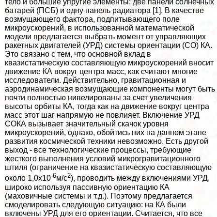
тело и большие упругие элементы: две панели солнечных
батарей (ПСБ) и одну панель радиатора [1]. В качестве
возмущающего фактора, подпитывающего поле
микроускорений, в использованной математической
модели предлагается выбрать момент от управляющих
paкетных двигателей (УРД) системы ориентации (СО) КА.
Это связано с тем, что основной вклад в
квазистатическую составляющую микроускорений вносит
движение КА вокруг центра масс, как считают многие
исследователи. Действительно, гравитационная и
аэродинамическая возмущающие компоненты могут быть
почти полностью нивелированы за счет увеличения
высоты орбиты КА, тогда как на движение вокруг центра
масс этот шаг напрямую не повлияет. Включение УРД
СОКА вызывает значительный скачок уровня
микроускорений, однако, обойтись них на данном этапе
развития космической техники невозможно. Есть другой
выход - все технологические процессы, требующие
жесткого выполнения условий микрогравитационного
штиля (ограничение на квазистатическую составляющую
-6
2
около 1,0x10
м/с
), проводить между включениями УРД,
широко используя пассивную ориентацию КА
(маховичные системы и т.д.). Поэтому предлагается
смоделировать следующую ситуацию: на КА были
включены УРД для его ориентации. Считается, что все