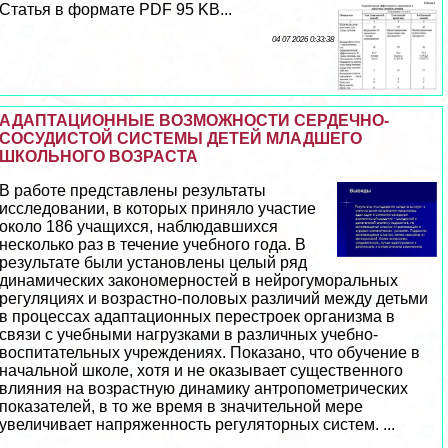
Статья в формате PDF 95 KB...
04 07 2026 0:33:38
АДАПТАЦИОННЫЕ ВОЗМОЖНОСТИ СЕРДЕЧНО-
СОСУДИСТОЙ СИСТЕМЫ ДЕТЕЙ МЛАДШЕГО
ШКОЛЬНОГО ВОЗРАСТА
В работе представлены результаты
исследовании, в которых приняло участие
около 186 учащихся, наблюдавшихся
несколько раз в течение учебного года. В
результате были установлены целый ряд
динамических закономерностей в нейрогумopaльных
регуляциях и возрастно-пoлoвых различий между детьми
в процессах адаптационных перестроек организма в
связи с учебными нагрузками в различных учебно-
воспитательных учреждениях. Показано, что обучение в
начальной школе, хотя и не оказывает существенного
влияния на возрастную динамику антропометрических
показателей, в то же время в значительной мере
увеличивает напряженность регуляторных систем. ...