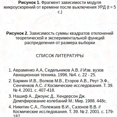
Рисунок 1.
Фрагмент зависимости модуля
микроускорений от времени после выключения УРД (t = 5
с.)
Рисунок 2.
Зависимость суммы квадратов отклонений
теоретической и экспериментальной функций
распределения от размера выборки
СПИСОК ЛИТЕРАТУРЫ
Авраменко А.А, Седельников А.В. // Изв. вузов
Авиационная техника. 1996. №4. с. 22 - 25.
Бармин И.В., Волков М.В., Егоров А.В., Реут Э.Ф.,
Сенченков А.С. // Космические исследования. Т. 39.
№ 4. 2001. с. 407-418.
Нашиф А., Джоунс Д., Хендерсон Дж.
Демпфирование колебаний М.: Мир. 1988. 448с.
Никитин С.А., Полежаев В.И., Сазонов В.В. //
Космические исследования. Т. 39. № 2. 2001. с. 179-
187.