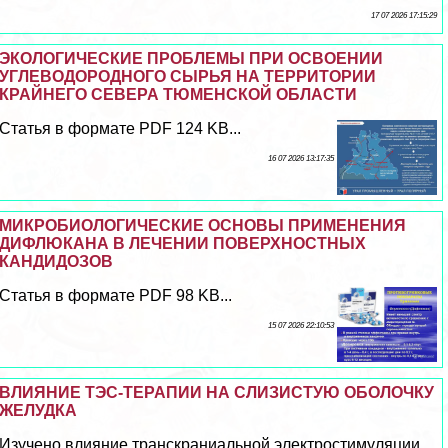
17 07 2026 17:15:29
ЭКОЛОГИЧЕСКИЕ ПРОБЛЕМЫ ПРИ ОСВОЕНИИ
УГЛЕВОДОРОДНОГО СЫРЬЯ НА ТЕРРИТОРИИ
КРАЙНЕГО СЕВЕРА ТЮМЕНСКОЙ ОБЛАСТИ
Статья в формате PDF 124 KB...
16 07 2026 13:17:35
МИКРОБИОЛОГИЧЕСКИЕ ОСНОВЫ ПРИМЕНЕНИЯ
ДИФЛЮКАНА В ЛЕЧЕНИИ ПОВЕРХНОСТНЫХ
КАНДИДОЗОВ
Статья в формате PDF 98 KB...
15 07 2026 22:10:53
ВЛИЯНИЕ ТЭС-ТЕРАПИИ НА СЛИЗИСТУЮ ОБОЛОЧКУ
ЖЕЛУДКА
Изучено влияние трaнcкраниальной электростимуляции