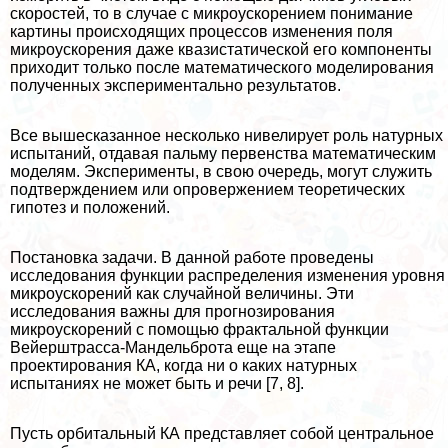
скоростей, то в случае с микроускорением понимание
картины происходящих процессов изменения поля
микроускорения даже квазистатической его компоненты
приходит только после математического моделирования
полученных экспериментально результатов.
Все вышесказанное несколько нивелирует роль натурных
испытаний, отдавая пальму первенства математическим
моделям. Эксперименты, в свою очередь, могут служить
подтверждением или опровержением теоретических
гипотез и положений.
Постановка задачи. В данной работе проведены
исследования функции распределения изменения уровня
микроускорений как случайной величины. Эти
исследования важны для прогнозирования
микроускорений с помощью фpaктальной функции
Вейерштрасса-Maндельброта еще на этапе
проектирования КА, когда ни о каких натурных
испытаниях не может быть и речи [7, 8].
Пусть орбитальный КА представляет собой центральное