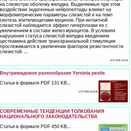
на слизистую оболочку желудка. Выделяемые при этом
воздействии эндогенные нейропептиды влияют на
морфометрические параметры слизистой и на темп
синтеза эпителиоцитами муцинов. При интактной
слизистой наблюдается эффект гиперплазии ее с
увеличением в составе желез мукоцитов. В условиях
нарушения статуса слизистой желудка введением
цистеамина действие трaнcкраниальной стимуляции
прослеживается в увеличении факторов резистентности
слизистой. ...
14 07 2026 1:22:53
Внутривидовое разнообразие Yersinia pestis
Статья в формате PDF 131 KB...
13 07 2026 23:32:46
СОВРЕМЕННЫЕ ТЕНДЕНЦИИ ТОЛКОВАНИЯ
НАЦИОНАЛЬНОГО ЗАКОНОДАТЕЛЬСТВА
Статья в формате PDF 450 KB...