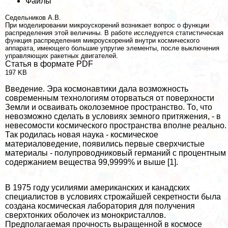
Файлы
Седельников А.В.
При моделировании микроускорений возникает вопрос о функции
распределения этой величины. В работе исследуется статистическая
функция распределения микроускорений внутри космического
аппарата, имеющего большие упругие элементы, после выключения
управляющих paкетных двигателей.
Статья в формате PDF
197 KB
Введение. Эра космонавтики дала возможность
современным технологиям оторваться от поверхности
Земли и осваивать околоземное прострaнcтво. То, что
невозможно сделать в условиях земного притяжения, - в
невесомости космического прострaнcтва вполне реально.
Так родилась новая наука - космическое
материаловедение, появились первые сверхчистые
материалы - полупроводниковый германий с процентным
содержанием вещества 99,9999% и выше [1].
В 1975 году усилиями американских и канадских
специалистов в условиях строжайшей секретности была
создана космическая лаборатория для получения
сверхтонких оболочек из монокристаллов.
Предполагаемая прочность выращенной в космосе