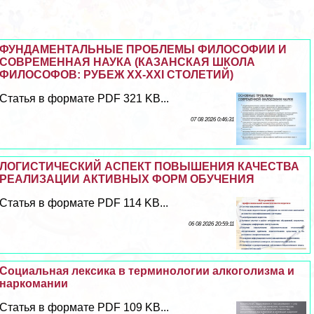
ФУНДАМЕНТАЛЬНЫЕ ПРОБЛЕМЫ ФИЛОСОФИИ И
СОВРЕМЕННАЯ НАУКА (КАЗАНСКАЯ ШКОЛА
ФИЛОСОФОВ: РУБЕЖ XX-XXI СТОЛЕТИЙ)
Статья в формате PDF 321 KB...
07 08 2026 0:46:31
ЛОГИСТИЧЕСКИЙ АСПЕКТ ПОВЫШЕНИЯ КАЧЕСТВА
РЕАЛИЗАЦИИ АКТИВНЫХ ФОРМ ОБУЧЕНИЯ
Статья в формате PDF 114 KB...
06 08 2026 20:59:11
Социальная лексика в терминологии алкоголизма и
наркомании
Статья в формате PDF 109 KB...