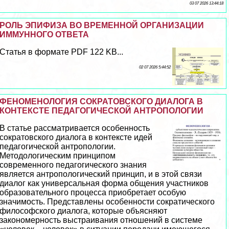
03 07 2026 13:44:18
РОЛЬ ЭПИФИЗА ВО ВРЕМЕННОЙ ОРГАНИЗАЦИИ
ИММУННОГО ОТВЕТА
Статья в формате PDF 122 KB...
02 07 2026 5:44:52
ФЕНОМЕНОЛОГИЯ СОКРАТОВСКОГО ДИАЛОГА В
КОНТЕКСТЕ ПЕДАГОГИЧЕСКОЙ АНТРОПОЛОГИИ
В статье рассматривается особенность
сократовского диалога в контексте идей
педагогической антропологии.
Методологическим принципом
современного педагогического знания
является антропологический принцип, и в этой связи
диалог как универсальная форма общения участников
образовательного процесса приобретает особую
значимость. Представлены особенности сократического
философского диалога, которые объясняют
закономерность выстраивания отношений в системе