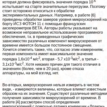
-6
которая должна фиксировать значения порядка 10
испытывает на старте значительные перегрузки. Поэтому
стоит осторожно относиться к обработке
экспериментальных данных. Например, в работе [6]
приведены обработки замеров уровня микроускорений на
борту ИСЗ ФОТОН 11 с помощью французских
акселерометров ВЕТА. Авторы работы указывают на
возможное неправильное использование программного
обеспечения, т.к. в приведенных графических
зависимостях различных компонент микроускорения от
времени имеется большое постоянное смещение.
Хочется отметить также, что, согласно этим измерениям,
первая компонента имеет максимальное значение
-4
2
-3
2
порядка 1,6x10
м/с
, вторая - 5,7 x10
м/с
, а третья -
-3
2
3,1x10
м/с
. Хотя никаких причин для такого отличия в
значениях (более, чем в 20 раз), кроме отказа
аппаратуры, на мой взгляд, нет.
Во-вторых, микроускорения нельзя измерить в чистом
виде, - измеряются величины, которые влияют известным
образом на их значения. Существуют различные методики
получения зависимости микроускорений от времени. В
работе [4] рассмотрен способ определения
микроускорений с помощью датчика конвекции «Дpaкон»,