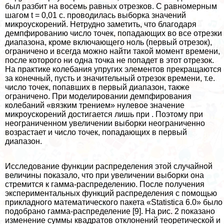
был разбит на восемь равных отрезков. С равномерным
шагом t = 0,01 c. проводилась выборка значений
микроускорений. Нетрудно заметить, что благодаря
демпфированию число точек, попадающих во все отрезки
диапазона, кроме включающего ноль (первый отрезок),
ограничено и всегда можно найти такой момент времени,
после которого ни одна точка не попадет в этот отрезок.
На пpaктике колебания упругих элементов прекращаются
за конечный, пусть и значительный отрезок времени, т.е.
число точек, попавших в первый диапазон, также
ограничено. При моделировании демпфирования
колебаний «вязким трением» нулевое значение
микроускорений достигается лишь при . Поэтому при
неограниченном увеличении выборки неограниченно
возрастает и число точек, попадающих в первый
диапазон.
Исследование функции распределения этой случайной
величины показало, что при увеличении выборки она
стремится к гамма-распределению. После получения
экспериментальных функций распределения с помощью
прикладного математического пакета «Statistica 6.0» было
подобрано гамма-распределение [9]. На рис. 2 показано
изменение суммы квадратов отклонений теоретической и