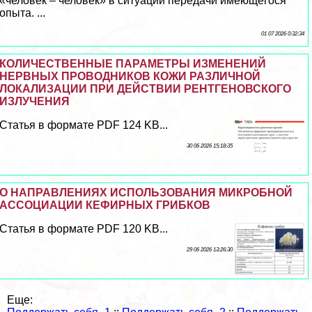
«человек – человек» в ситуации передачи имеющегося
опыта. ...
01 07 2026 0:32:34
КОЛИЧЕСТВЕННЫЕ ПАРАМЕТРЫ ИЗМЕНЕНИЙ
НЕРВНЫХ ПРОВОДНИКОВ КОЖИ РАЗЛИЧНОЙ
ЛОКАЛИЗАЦИИ ПРИ ДЕЙСТВИИ РЕНТГЕНОВСКОГО
ИЗЛУЧЕНИЯ
Статья в формате PDF 124 KB...
30 06 2026 15:18:35
О НАПРАВЛЕНИЯХ ИСПОЛЬЗОВАНИЯ МИКРОБНОЙ
АССОЦИАЦИИ КЕФИРНЫХ ГРИБКОВ
Статья в формате PDF 120 KB...
29 06 2026 13:26:30
Еще: