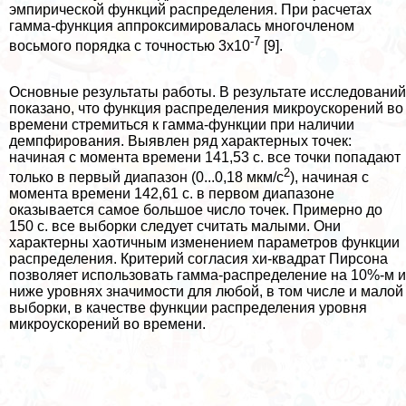
эмпирической функций распределения. При расчетах
гамма-функция аппроксимировалась многочлeном
-7
восьмого порядка с точностью 3х10
[9].
Основные результаты работы. В результате исследований
показано, что функция распределения микроускорений во
времени стремиться к гамма-функции при наличии
демпфирования. Выявлен ряд хаpaктерных точек:
начиная с момента времени 141,53 с. все точки попадают
2
только в первый диапазон (0...0,18 мкм/с
), начиная с
момента времени 142,61 с. в первом диапазоне
оказывается самое большое число точек. Примерно до
150 с. все выборки следует считать малыми. Они
хаpaктерны хаотичным изменением параметров функции
распределения. Критерий согласия хи-квадрат Пирсона
позволяет использовать гамма-распределение на 10%-м и
ниже уровнях значимости для любой, в том числе и малой
выборки, в качестве функции распределения уровня
микроускорений во времени.