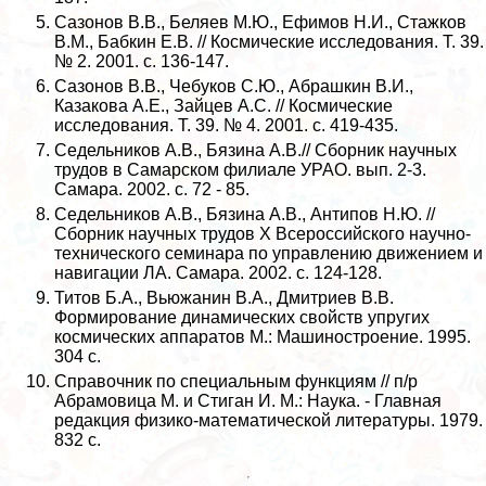
Сазонов В.В., Беляев М.Ю., Ефимов Н.И., Стажков
В.М., Бабкин Е.В. // Космические исследования. Т. 39.
№ 2. 2001. с. 136-147.
Сазонов В.В., Чебуков С.Ю., Абрашкин В.И.,
Казакова А.Е., Зайцев А.С. // Космические
исследования. Т. 39. № 4. 2001. с. 419-435.
Седельников А.В., Бязина А.В.// Сборник научных
трудов в Самарском филиале УРАО. вып. 2-3.
Самара. 2002. с. 72 - 85.
Седельников А.В., Бязина А.В., Антипов Н.Ю. //
Сборник научных трудов X Всероссийского научно-
технического семинара по управлению движением и
навигации ЛА. Самара. 2002. с. 124-128.
Титов Б.А., Вьюжанин В.А., Дмитриев В.В.
Формирование динамических свойств упругих
космических аппаратов М.: Машиностроение. 1995.
304 с.
Справочник по специальным функциям // п/р
Абрамовица М. и Стиган И. М.: Наука. - Главная
редакция физико-математической литературы. 1979.
832 с.