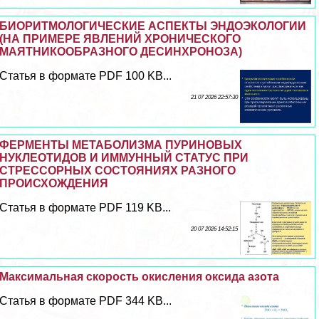
БИОРИТМОЛОГИЧЕСКИЕ АСПЕКТЫ ЭНДОЭКОЛОГИИ
(НА ПРИМЕРЕ ЯВЛЕНИЙ ХРОНИЧЕСКОГО
МАЯТНИКООБРАЗНОГО ДЕСИНХРОНОЗА)
Статья в формате PDF 100 KB...
21 07 2026 22:57:30
ФЕРМЕНТЫ МЕТАБОЛИЗМА ПУРИНОВЫХ
НУКЛЕОТИДОВ И ИММУННЫЙ СТАТУС ПРИ
СТРЕССОРНЫХ СОСТОЯНИЯХ РАЗНОГО
ПРОИСХОЖДЕНИЯ
Статья в формате PDF 119 KB...
20 07 2026 14:52:15
Максимальная скорость окисления оксида азота
Статья в формате PDF 344 KB...