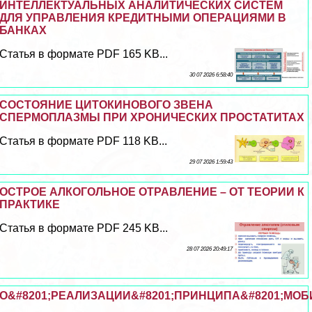
ИНТЕЛЛЕКТУАЛЬНЫХ АНАЛИТИЧЕСКИХ СИСТЕМ
ДЛЯ УПРАВЛЕНИЯ КРЕДИТНЫМИ ОПЕРАЦИЯМИ В
БАНКАХ
Статья в формате PDF 165 KB...
30 07 2026 6:58:40
СОСТОЯНИЕ ЦИТОКИНОВОГО ЗВЕНА
СПЕРМОПЛАЗМЫ ПРИ ХРОНИЧЕСКИХ ПРОСТАТИТАХ
Статья в формате PDF 118 KB...
29 07 2026 1:59:43
ОСТРОЕ АЛКОГОЛЬНОЕ ОТРАВЛЕНИЕ – ОТ ТЕОРИИ К
ПРАКТИКЕ
Статья в формате PDF 245 KB...
28 07 2026 20:49:17
О&#8201;РЕАЛИЗАЦИИ&#8201;ПРИНЦИПА&#8201;МОБ