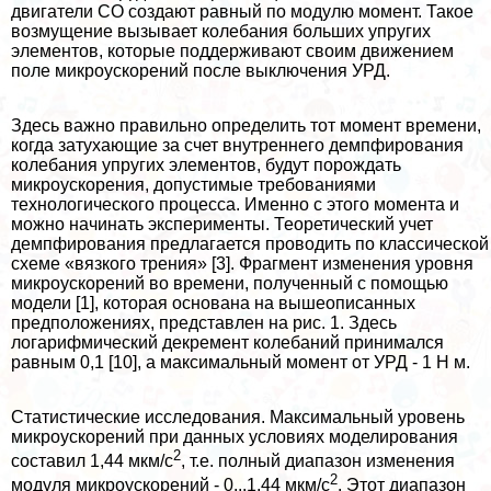
двигатели СО создают равный по модулю момент. Такое
возмущение вызывает колебания больших упругих
элементов, которые поддерживают своим движением
поле микроускорений после выключения УРД.
Здесь важно правильно определить тот момент времени,
когда затухающие за счет внутреннего демпфирования
колебания упругих элементов, будут порождать
микроускорения, допустимые требованиями
технологического процесса. Именно с этого момента и
можно начинать эксперименты. Теоретический учет
демпфирования предлагается проводить по классической
схеме «вязкого трения» [3]. Фрагмент изменения уровня
микроускорений во времени, полученный с помощью
модели [1], которая основана на вышеописанных
предположениях, представлен на рис. 1. Здесь
логарифмический декремент колебаний принимался
равным 0,1 [10], а максимальный момент от УРД - 1 Н м.
Статистические исследования. Максимальный уровень
микроускорений при данных условиях моделирования
2
составил 1,44 мкм/с
, т.е. полный диапазон изменения
2
модуля микроускорений - 0...1,44 мкм/с
. Этот диапазон