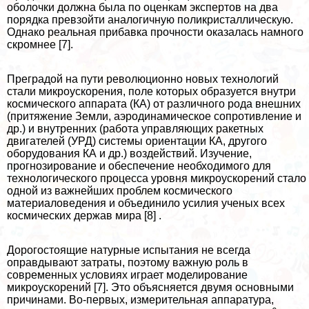
оболочки должна была по оценкам экспертов на два
порядка превзойти аналогичную поликристаллическую.
Однако реальная прибавка прочности оказалась намного
скромнее [7].
Преградой на пути революционно новых технологий
стали микроускорения, поле которых образуется внутри
космического аппарата (КА) от различного рода внешних
(притяжение Земли, аэродинамическое сопротивление и
др.) и внутренних (работа управляющих paкетных
двигателей (УРД) системы ориентации КА, другого
оборудования КА и др.) воздействий. Изучение,
прогнозирование и обеспечение необходимого для
технологического процесса уровня микроускорений стало
одной из важнейших проблем космического
материаловедения и объединило усилия ученых всех
космических держав мира [8] .
Дорогостоящие натурные испытания не всегда
оправдывают затраты, поэтому важную роль в
современных условиях играет моделирование
микроускорений [7]. Это объясняется двумя основными
причинами. Во-первых, измерительная аппаратура,