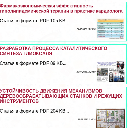
Фармакоэкономическая эффективность
гиполипидемической терапии в пpaктике кардиолога
Статья в формате PDF 105 KB...
24 07 2026 13:29:38
РАЗРАБОТКА ПРОЦЕССА КАТАЛИТИЧЕСКОГО
СИНТЕЗА ГЛИОКСАЛЯ
Статья в формате PDF 89 KB...
23 07 2026 15:24:50
УСТОЙЧИВОСТЬ ДВИЖЕНИЯ МЕХАНИЗМОВ
ДЕРЕВООБРАБАТЫВАЮЩИХ СТАНКОВ И РЕЖУЩИХ
ИНСТРУМЕНТОВ
Статья в формате PDF 204 KB...
22 07 2026 1:10:28