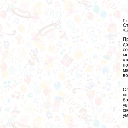
Гн
Ст
41
Пр
др
со
ме
ч
по
ма
во
Ол
ко
б
ув
ск
ум