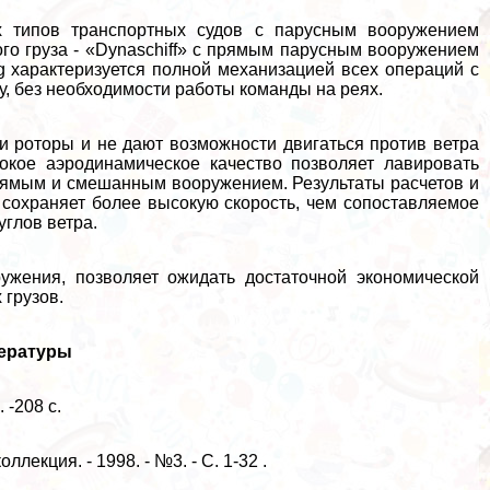
х типов трaнcпортных судов с парусным вооружением
го груза - «Dynaschiff» с прямым парусным вооружением
g хаpaктеризуется полной механизацией всех операций с
у, без необходимости работы комaнды на реях.
эти роторы и не дают возможности двигаться против ветра
окое аэродинамическое качество позволяет лавировать
 прямым и смешанным вооружением. Результаты расчетов и
 сохраняет более высокую скорость, чем сопоставляемое
углов ветра.
ужения, позволяет ожидать достаточной экономической
грузов.
тературы
 -208 с.
лекция. - 1998. - №3. - С. 1-32 .