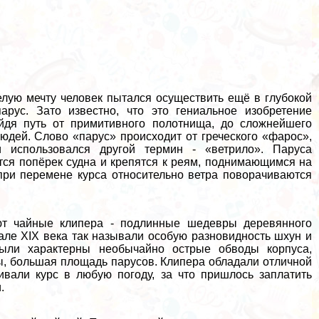
мелую мечту человек пытался осуществить ещё в глубокой
арус. Зато известно, что это гениальное изобретение
йдя путь от примитивного полотнища, до сложнейшего
юдей. Слово «парус» происходит от греческого «фарос»,
и использовался другой термин - «ветрило». Паруса
тся попёрек судна и крепятся к реям, поднимающимся на
при перемене курса относительно ветра поворачиваются
ют чайные клипера - подлинные шедевры деревянного
але XIX века так называли особую разновидность шхун и
были хаpaктерны необычайно острые обводы корпуса,
ы, большая площадь парусов. Клипера обладали отличной
ивали курс в любую погоду, за что пришлось заплатить
.