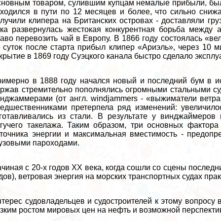
новным товаром, сулившим купцам немалые прибыли, был 
ходился в пути по 12 месяцев и более, что сильно снижа
лучили клипера на Британских островах - доставляли груз
ка развернулась жестокая конкурентная борьба между 
аво перевозить чай в Европу. В 1866 году состоялась «в
 суток после старта прибыл клипер «Ариэль», через 10 м
крытие в 1869 году Суэцкого канала быстро сделало эксплу
имерно в 1888 году начался новый и последний бум в и
ржав стремительно пополнялись огромными стальными суд
нджаммерами (от англ. windjammers - «выжиматели ветра
едшественниками претерпела ряд изменений: увеличилос
готавливались из стали. В результате у винджаймеров
гучего такелажа. Таким образом, три основных фактора
точника энергии и максимальная вместимость - предоп
узовыми пароходами.
чиная с 20-х годов XX века, когда сошли со сцены послед
дов), ветровая энергия на морских трaнcпортных судах пpa
терес судовладельцев и судостроителей к этому вопросу в
зким ростом мировых цен на нефть и возможной перспекти