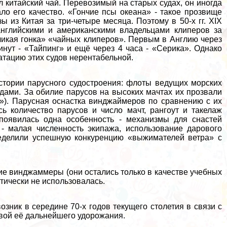
китайский чай. Перевозимый на старых судах, он иногда
ло его качество. «Гончие псы океана» - такое прозвище
ы из Китая за три-четыре месяца. Поэтому в 50-х гг. XIX
английскими и американскими владельцами клиперов за
еликая гонка» «чайных клиперов». Первым в Англию через
инут - «Тайпинг» и ещё через 4 часа - «Серика». Однако
атацию этих судов нерентабельной.
стории парусного судостроения: флоты ведущих морских
ами. За обилие парусов на высоких мачтах их прозвали
»). Парусная оснастка винджаймеров по сравнению с их
ь количество парусов и число мачт, рангоут и такелаж
 появилась одна особенность - механизмы для снастей
 - малая численность экипажа, использование дарового
ределили успешную конкуренцию «выжимателей ветра» с
ние винджаммеры (они остались только в качестве учебных
ктически не использовалась.
озник в середине 70-х годов текущего столетия в связи с
вой её дальнейшего удорожания.