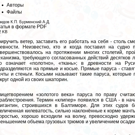
Авторы
Файлы
нидов К.П.
Бурменский А.Д.
атья в формате PDF
2 KB
иручить ветер, заставить его работать на себя - столь с
евности. Неизвестно, кто и когда поставил на судно п
вершенствовалось на протяжении многих столетий, про
ханизма, требующего согласованных действий десятков л
то означает «полотно», «ткань»; в древности на Рус
дразделяются на прямые и косые. Прямые паруса - ставя
чты и стеньги. Косыми называют такие паруса, которые 
круг одной из своих шкаторин.
ицетворением «золотого века» паруса по праву счита
раблестроения. Термин «клипер» появился в США - в нач
ригантин, строившихся в Балтиморе. Для этих судов 
еличенная килеватость, сильно наклонённые к корме мачт
оростью, хорошо всходили на волну, превосходно удерж
еньшением объема грузовых трюмов и увеличением осадки