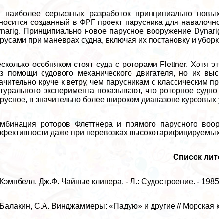
з наиболее серьезных разработок принципиально новы
носится созданный в ФРГ проект парусника для навалочно
narig. Принципиально новое парусное вооружение Dynari
русами при маневрах судна, включая их постановку и уборк
сколько особняком стоят суда с роторами Flettner. Хотя 
з помощи судового механического двигателя, но их выс
ачительно круче к ветру, чем парусникам с классическим
турального эксперимента показывают, что роторное судно
русное, в значительно более широком диапазоне курсовых 
мбинация роторов Флеттнера и прямого парусного воор
фективности даже при перевозках высокотарифицируемых 
Список ли
 Кэмпбелл, Дж.Ф. Чайные клипера. - Л.: Судостроение. - 1985.
 Балакин, С.А. Винджаммеры: «Падую» и другие // Морская кол