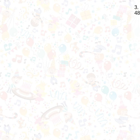
3.
48