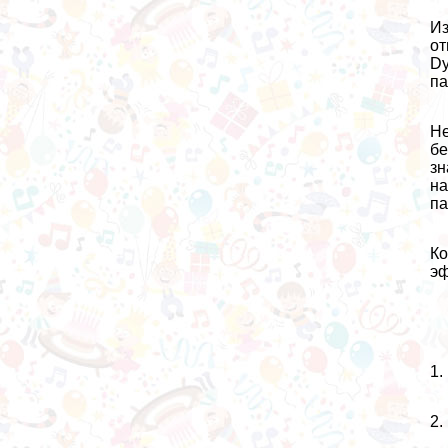
И
от
Dy
па
Не
бе
зн
на
па
Ко
эф
1.
2.