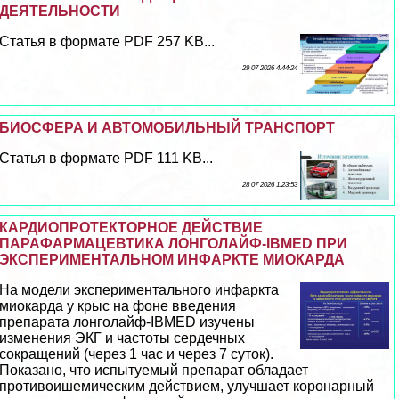
ДЕЯТЕЛЬНОСТИ
Статья в формате PDF 257 KB...
29 07 2026 4:44:24
БИОСФЕРА И АВТОМОБИЛЬНЫЙ ТРАНСПОРТ
Статья в формате PDF 111 KB...
28 07 2026 1:23:53
КАРДИОПРОТЕКТОРНОЕ ДЕЙСТВИЕ
ПАРАФАРМАЦЕВТИКА ЛОНГОЛАЙФ-IBMED ПРИ
ЭКСПЕРИМЕНТАЛЬНОМ ИНФАРКТЕ МИОКАРДА
На модели экспериментального инфаркта
миокарда у крыс на фоне введения
препарата лонголайф-IBMED изучены
изменения ЭКГ и частоты сердечных
сокращений (через 1 час и через 7 суток).
Показано, что испытуемый препарат обладает
противоишемическим действием, улучшает коронарный