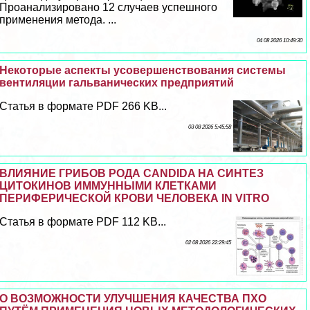
Проанализировано 12 случаев успешного
применения метода. ...
04 08 2026 10:49:30
Некоторые аспекты усовершенствования системы
вентиляции гальванических предприятий
Статья в формате PDF 266 KB...
03 08 2026 5:45:58
ВЛИЯНИЕ ГРИБОВ РОДА CANDIDA НА СИНТЕЗ
ЦИТОКИНОВ ИММУННЫМИ КЛЕТКАМИ
ПЕРИФЕРИЧЕСКОЙ КРОВИ ЧЕЛОВЕКА IN VITRO
Статья в формате PDF 112 KB...
02 08 2026 22:29:45
О ВОЗМОЖНОСТИ УЛУЧШЕНИЯ КАЧЕСТВА ПХО