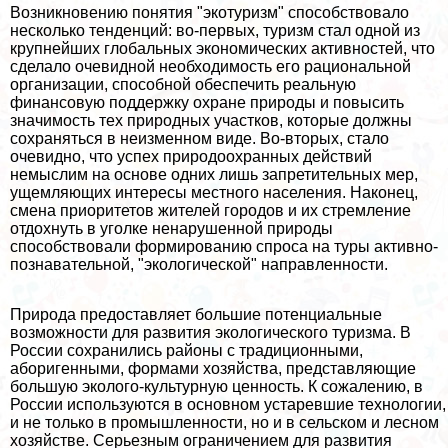
Возникновению понятия "экотуризм" способствовало
несколько тенденций: во-первых, туризм стал одной из
крупнейших глобальных экономических активностей, что
сделало очевидной необходимость его рациональной
организации, способной обеспечить реальную
финансовую поддержку охране природы и повысить
значимость тех природных участков, которые должны
сохраняться в неизменном виде. Во-вторых, стало
очевидно, что успех природоохранных действий
немыслим на основе одних лишь запретительных мер,
ущемляющих интересы местного населения. Наконец,
смена приоритетов жителей городов и их стремление
отдохнуть в уголке ненарушенной природы
способствовали формированию спроса на туры активно-
познавательной, "экологической" направленности.
Природа предоставляет большие потенциальные
возможности для развития экологического туризма. В
России сохранились районы с традиционными,
аборигенными, формами хозяйства, представляющие
большую эколого-культурную ценность. К сожалению, в
России используются в основном устаревшие технологии,
и не только в промышленности, но и в сельском и лесном
хозяйстве. Серьезным ограничением для развития