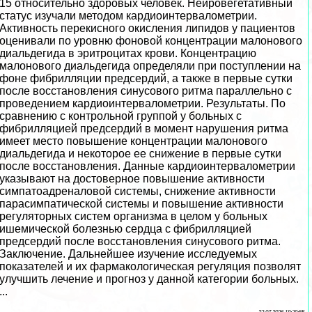
15 относительно здоровых человек. Нейровегетативный
статус изучали методом кардиоинтервалометрии.
Активность перекисного окисления липидов у пациентов
оценивали по уровню фоновой концентрации малонового
диальдегида в эритроцитах крови. Концентрацию
малонового диальдегида определяли при поступлении на
фоне фибрилляции предсердий, а также в первые сутки
после восстановления синусового ритма параллельно с
проведением кардиоинтервалометрии. Результаты. По
сравнению с контрольной группой у больных с
фибрилляцией предсердий в момент нарушения ритма
имеет место повышение концентрации малонового
диальдегида и некоторое ее снижение в первые сутки
после восстановления. Данные кардиоинтервалометрии
указывают на достоверное повышение активности
симпатоадреналовой системы, снижение активности
парасимпатической системы и повышение активности
регуляторных систем организма в целом у больных
ишемической болезнью сердца с фибрилляцией
предсердий после восстановления синусового ритма.
Заключение. Дальнейшее изучение исследуемых
показателей и их фармакологическая регуляция позволят
улучшить лечение и прогноз у данной категории больных.
...