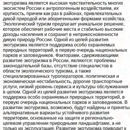
экотуризма является высокая чувствительность многих
экосистем России к антропогенным воздействиям, их
хрупкость, причем как раз в районах, привлекательных
дикой природой или аборигенными формами хозяйства.
Экологический туризм предлагает уникальное решение,
которое обеспечит рабочие места и стабильно высокие
доходы населения и сохранит в неприкосновенности
дикую природу России. Одной из целей развития
экотуризма является поддержка особо охраняемых
природных территорий, в первую очередь национальных
парков и заповедников. Факторами, сдерживающими
развитие экотуризма в России, являются: проблемы
законодательной базы, отсутствие специалистов в
области экологического туризма, а также
специализированных туроператоров, политическая и
экономическая нестабильность, дорогие трaнcпортные
услуги, низкий уровень сервиса и культуры обслуживания
в целом. Одной из целей развития экотуризма является
поддержка особо охраняемых природных территорий, в
первую очередь национальных парков и заповедников. В
развитии экотуризма, возможно, будут найдены и приняты
альтернативные варианты устойчивого развития
территории, основанные на защите и регионально-
целевом управлении природными ландшафтами, а не
только их эксплуатация. Развитие экотуризма приводит к