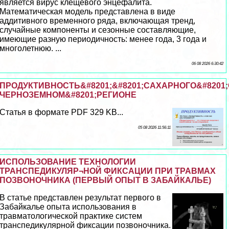
является вирус клещевого энцефалита.
Математическая модель представлена в виде
аддитивного временного ряда, включающая тренд,
случайные компоненты и сезонные составляющие,
имеющие разную периодичность: менее года, 3 года и
многолетнюю. ...
06 08 2026 6:30:42
ПРОДУКТИВНОСТЬ&#8201;&#8201;САХАРНОГО&#8201;
ЧЕРНОЗЕМНОМ&#8201;РЕГИОНЕ
Статья в формате PDF 329 KB...
05 08 2026 11:56:11
ИСПОЛЬЗОВАНИЕ ТЕХНОЛОГИИ
ТРАНСПЕДИКУЛЯР¬НОЙ ФИКСАЦИИ ПРИ ТРАВМАХ
ПОЗВОНОЧНИКА (ПЕРВЫЙ ОПЫТ В ЗАБАЙКАЛЬЕ)
В статье представлен результат первого в
Забайкалье опыта использования в
травматологической пpaктике систем
трaнcпедикулярной фиксации позвоночника.