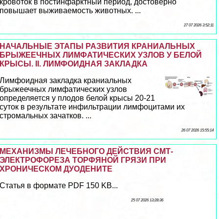
кровоток в постинфарктный период, достоверно
повышает выживаемость животных. ...
27 07 2026 3:52:11
НАЧАЛЬНЫЕ ЭТАПЫ РАЗВИТИЯ КРАНИАЛЬНЫХ
БРЫЖЕЕЧНЫХ ЛИМФАТИЧЕСКИХ УЗЛОВ У БЕЛОЙ
КРЫСЫ. II. ЛИМФОИДНАЯ ЗАКЛАДКА
Лимфоидная закладка краниальных
брыжеечных лимфатических узлов
определяется у плодов белой крысы 20-21
суток в результате инфильтрации лимфоцитами их
стромальных зачатков. ...
26 07 2026 15:55:14
МЕХАНИЗМЫ ЛЕЧЕБНОГО ДЕЙСТВИЯ СМТ-
ЭЛЕКТРОФОРЕЗА ТОРФЯНОЙ ГРЯЗИ ПРИ
ХРОНИЧЕСКОМ ДУОДЕНИТЕ
Статья в формате PDF 150 KB...
25 07 2026 13:28:36