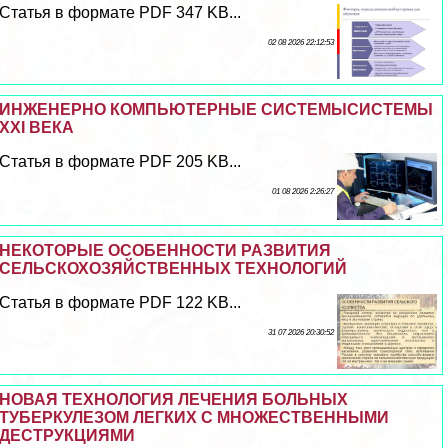
Статья в формате PDF 347 KB...
02 08 2026 22:12:53
ИНЖЕНЕРНО КОМПЬЮТЕРНЫЕ СИСТЕМЫСИСТЕМЫ
XXI ВЕКА
Статья в формате PDF 205 KB...
01 08 2026 2:26:27
НЕКОТОРЫЕ ОСОБЕННОСТИ РАЗВИТИЯ
СЕЛЬСКОХОЗЯЙСТВЕННЫХ ТЕХНОЛОГИЙ
Статья в формате PDF 122 KB...
31 07 2026 20:30:52
НОВАЯ ТЕХНОЛОГИЯ ЛЕЧЕНИЯ БОЛЬНЫХ
ТУБЕРКУЛЕЗОМ ЛЕГКИХ С МНОЖЕСТВЕННЫМИ
ДЕСТРУКЦИЯМИ