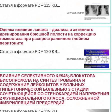
Статья в формате PDF 115 KB...
30 07 2026 10:26:42
Оценка влияния лаважа – диализа и активного
дренирования брюшной полости на коррекцию
гомеостаза при распространенном гнойном
перитоните
Статья в формате PDF 120 KB...
29 07 2026 21:55:36
ВЛИЯНИЕ СЕЛЕКТИВНОГО &#946;-БЛОКАТОРА
БИСОПРОЛОЛА НА СИНТЕЗ ТРОМБИНА И
СОДЕРЖАНИЕ ЛЕЙКОЦИТОВ У БОЛЬНЫХ
ГИПЕРТОНИЧЕСКОЙ БОЛЕЗНЬЮ 3 СТАДИИ
СОЧЕТАЮЩЕЙСЯ СО СТЕНОКАРДИЕЙ НАПРЯЖЕНИЯ
2 ФУНКЦИОНАЛЬНОГО КЛАССА, ОСЛОЖНЕННОЙ
ФИБРИЛЛЯЦИЕЙ ПРЕДСЕРДИЙ
Статья в формате PDF 119 KB...