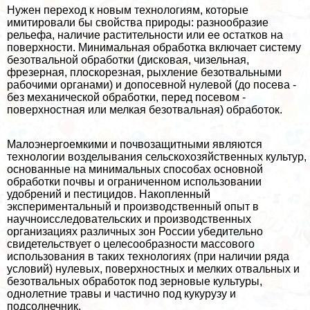
Нужен переход к новым технологиям, которые
имитировали бы свойства природы: разнообразие
рельефа, наличие растительности или ее остатков на
поверхности. Минимальная обработка включает систему
безотвальной обработки (дисковая, чизельная,
фрезерная, плоскорезная, рыхление безотвальными
рабочими органами) и допосевной нулевой (до посева -
без механической обработки, перед посевом -
поверхностная или мелкая безотвальная) обработок.
Малоэнергоемкими и почвозащитными являются
технологии возделывания сельскохозяйственных культур,
основанные на минимальных способах основной
обработки почвы и ограниченном использовании
удобрений и пестицидов. Накопленный
экспериментальный и производственный опыт в
научноисследовательских и производственных
организациях различных зон России убедительно
свидетельствует о целесообразности массового
использования в таких технологиях (при наличии ряда
условий) нулевых, поверхностных и мелких отвальных и
безотвальных обработок под зерновые культуры,
однолетние травы и частично под кукурузу и
подсолнечник.