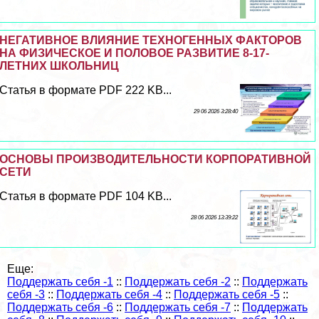
НЕГАТИВНОЕ ВЛИЯНИЕ ТЕХНОГЕННЫХ ФАКТОРОВ
НА ФИЗИЧЕСКОЕ И ПОЛОВОЕ РАЗВИТИЕ 8-17-
ЛЕТНИХ ШКОЛЬНИЦ
Статья в формате PDF 222 KB...
29 06 2026 3:28:40
ОСНОВЫ ПРОИЗВОДИТЕЛЬНОСТИ КОРПОРАТИВНОЙ
СЕТИ
Статья в формате PDF 104 KB...
28 06 2026 13:39:22
Еще:
Поддержать себя -1
::
Поддержать себя -2
::
Поддержать
себя -3
::
Поддержать себя -4
::
Поддержать себя -5
::
Поддержать себя -6
::
Поддержать себя -7
::
Поддержать