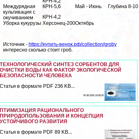
КРН-4,2
Междурядная
КРН-5,6
Май - Июнь
Глубина 8-10
культивация с
КРН-4,2
окучиванием
Уборка кукурузы
Херсонец-200
Октябрь
Источник -
https://купить-венок.рф/collection/groby
интересно сколько стоит гроб.
ТЕХНОЛОГИЧЕСКИЙ СИНТЕЗ СОРБЕНТОВ ДЛЯ
ОЧИСТКИ ВОДЫ КАК ФАКТОР ЭКОЛОГИЧЕСКОЙ
БЕЗОПАСНОСТИ ЧЕЛОВЕКА
Статья в формате PDF 236 KB...
06 08 2026 18:58:26
ПТИМИЗАЦИЯ РАЦИОНАЛЬНОГО
ПРИРОДОПОЛЬЗОВАНИЯ И КОНЦЕПЦИЯ
УСТОЙЧИВОГО РАЗВИТИЯ
Статья в формате PDF 89 KB...