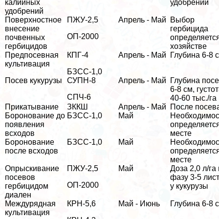
калийных
удобрений
удобрений
Поверхностное
ПЖУ-2,5
Апрель - Май
Выбор
внесение
гербицида
ОП-2000
почвенных
определяется
гербицидов
хозяйстве
Предпосевная
КПГ-4
Апрель - Май
Глубина 6-8 
культивация
БЗСС-1,0
Посев кукурузы
СУПН-8
Апрель - Май
Глубина пос
6-8 см, густо
СПЧ-6
40-60 тыс./га
Прикатывание
ЗККШ
Апрель - Май
После посев
Боронование до
БЗСС-1,0
Май
Необходимос
появления
определяется
всходов
месте
Боронование
БЗСС-1,0
Май
Необходимос
после всходов
определяется
месте
Опрыскивание
ПЖУ-2,5
Май
Доза 2,0 л/га 
посевов
фазу 3-5 лис
ОП-2000
гербицидом
у кукурузы
диален
Междурядная
КРН-5,6
Май - Июнь
Глубина 6-8 
культивация