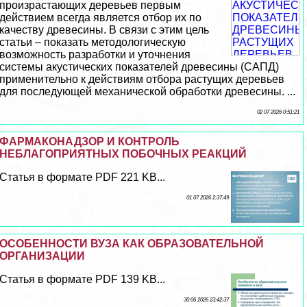
произрастающих деревьев первым
действием всегда является отбор их по
качеству древесины. В связи с этим цель
статьи – показать методологическую
возможность разработки и уточнения
системы акустических показателей древесины (САПД)
применительно к действиям отбора растущих деревьев
для последующей механической обработки древесины. ...
02 07 2026 0:51:21
ФАРМАКОНАДЗОР И КОНТРОЛЬ
НЕБЛАГОПРИЯТНЫХ ПОБОЧНЫХ РЕАКЦИЙ
Статья в формате PDF 221 KB...
01 07 2026 2:37:49
ОСОБЕННОСТИ ВУЗА КАК ОБРАЗОВАТЕЛЬНОЙ
ОРГАНИЗАЦИИ
Статья в формате PDF 139 KB...
30 06 2026 23:42:37