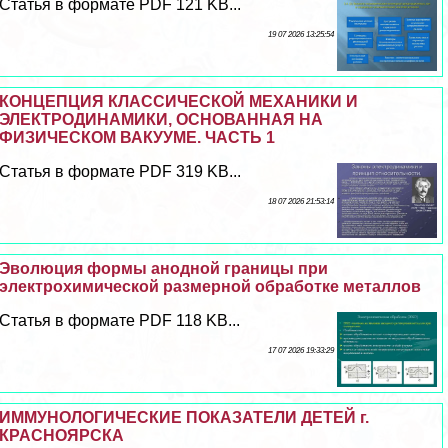
Статья в формате PDF 121 KB...
19 07 2026 13:25:54
КОНЦЕПЦИЯ КЛАССИЧЕСКОЙ МЕХАНИКИ И
ЭЛЕКТРОДИНАМИКИ, ОСНОВАННАЯ НА
ФИЗИЧЕСКОМ ВАКУУМЕ. ЧАСТЬ 1
Статья в формате PDF 319 KB...
18 07 2026 21:53:14
Эволюция формы анодной границы при
электрохимической размерной обработке металлов
Статья в формате PDF 118 KB...
17 07 2026 19:33:29
ИММУНОЛОГИЧЕСКИЕ ПОКАЗАТЕЛИ ДЕТЕЙ г.
КРАСНОЯРСКА