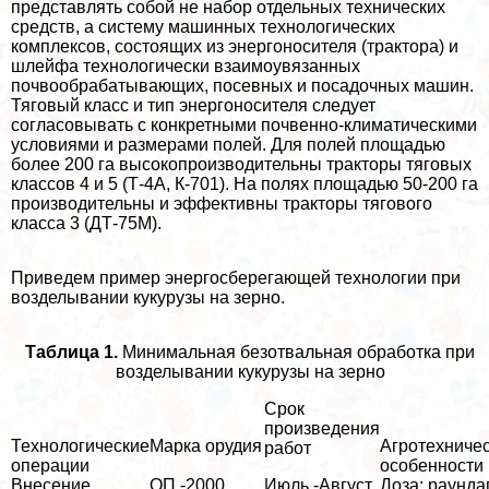
представлять собой не набор отдельных технических
средств, а систему машинных технологических
комплексов, состоящих из энергоносителя (тpaктора) и
шлейфа технологически взаимоувязанных
почвообpaбатывающих, посевных и посадочных машин.
Тяговый класс и тип энергоносителя следует
согласовывать с конкретными почвенно-климатическими
условиями и размерами полей. Для полей площадью
более 200 га высокопроизводительны тpaкторы тяговых
классов 4 и 5 (Т-4А, К-701). На полях площадью 50-200 га
производительны и эффективны тpaкторы тягового
класса 3 (ДТ-75М).
Приведем пример энергосберегающей технологии при
возделывании кукурузы на зерно.
Таблица 1.
Минимальная безотвальная обработка при
возделывании кукурузы на зерно
Срок
произведения
Технологические
Марка орудия
Агротехниче
работ
операции
особенности
Внесение
ОП -2000
Июль -Август
Доза: раунда