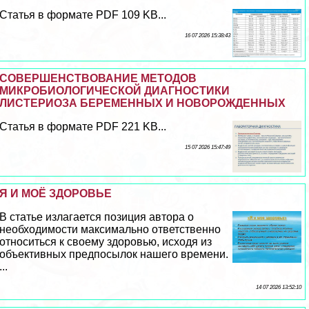
Статья в формате PDF 109 KB...
16 07 2026 15:38:43
СОВЕРШЕНСТВОВАНИЕ МЕТОДОВ
МИКРОБИОЛОГИЧЕСКОЙ ДИАГНОСТИКИ
ЛИСТЕРИОЗА БЕРЕМЕННЫХ И НОВОРОЖДЕННЫХ
Статья в формате PDF 221 KB...
15 07 2026 15:47:49
Я И МОЁ ЗДОРОВЬЕ
В статье излагается позиция автора о
необходимости максимально ответственно
относиться к своему здоровью, исходя из
объективных предпосылок нашего времени.
...
14 07 2026 13:52:10