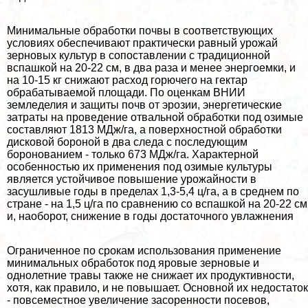
Минимальные обработки почвы в соответствующих
условиях обеспечивают пpaктически равный урожай
зерновых культур в сопоставлении с традиционной
вспашкой на 20-22 см, в два раза и менее энергоемки, и
на 10-15 кг снижают расход горючего на гектар
обpaбатываемой площади. По оценкам ВНИИ
земледелия и защиты почв от эрозии, энергетические
затраты на проведение отвальной обработки под озимые
составляют 1813 МДж/га, а поверхностной обработки
дисковой бороной в два следа с последующим
боронованием - только 673 МДж/га. Хаpaктерной
особенностью их применения под озимые культуры
является устойчивое повышение урожайности в
засушливые годы в пределах 1,3-5,4 ц/га, а в среднем по
стране - на 1,5 ц/га по сравнению со вспашкой на 20-22 см
и, наоборот, снижение в годы достаточного увлажнения
Ограниченное по срокам использования применение
минимальных обработок под яровые зерновые и
однолетние травы также не снижает их продуктивности,
хотя, как правило, и не повышает. Основной их недостаток
- повсеместное увеличение засоренности посевов,