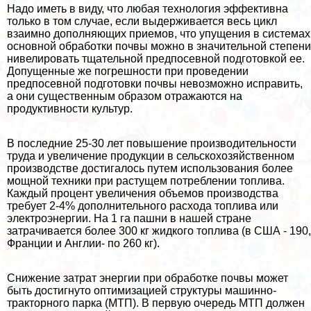
Надо иметь в виду, что любая технология эффективна
только в том случае, если выдерживается весь цикл
взаимно дополняющих приемов, что упущения в системах
основной обработки почвы можно в значительной степени
нивелировать тщательной предпосевной подготовкой ее.
Допущенные же погрешности при проведении
предпосевной подготовки почвы невозможно исправить,
а они существенным образом отражаются на
продуктивности культур.
В последние 25-30 лет повышение производительности
труда и увеличение продукции в сельскохозяйственном
производстве достигалось путем использования более
мощной техники при растущем потрeблении топлива.
Каждый процент увеличения объемов производства
требует 2-4% дополнительного расхода топлива или
электроэнергии. На 1 га пашни в нашей стране
затрачивается более 300 кг жидкого топлива (в США - 190,
Франции и Англии- по 260 кг).
Снижение затрат энергии при обработке почвы может
быть достигнуто оптимизацией структуры машинно-
тpaкторного парка (МТП). В первую очередь МТП должен