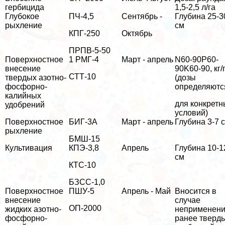
гербицида
1,5-2,5 л/га
Глубокое
ПЧ-4,5
Сентябрь -
Глубина 25-3
рыхление
см
КПГ-250
Октябрь
ПРПВ-5-50
Поверхностное
1 РМГ-4
Март - апрель
N60-90P60-
внесение
90K60-90, кг/
СТТ-10
твердых азотно-
(дозы
фосфорно-
определяютс
калийных
для конкретн
удобрений
условий)
Поверхностное
БИГ-3А
Март - апрель
Глубина 3-7 
рыхление
БМШ-15
Культивация
КПЭ-3,8
Апрель
Глубина 10-1
см
КТС-10
БЗСС-1,0
Поверхностное
ПШУ-5
Апрель - Май
Вносится в
внесение
случае
ОП-2000
жидких азотно-
неприменен
фосфорно-
ранее тверд