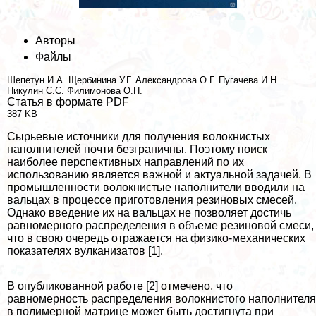
Авторы
Файлы
Шепетун И.А.
Щербинина У.Г.
Александрова О.Г.
Пугачева И.Н.
Никулин С.С.
Филимонова О.Н.
Статья в формате PDF
387 KB
Сырьевые источники для получения волокнистых
наполнителей почти безграничны. Поэтому поиск
наиболее перспективных направлений по их
использованию является важной и актуальной задачей. В
промышленности волокнистые наполнители вводили на
вальцах в процессе приготовления резиновых смесей.
Однако введение их на вальцах не позволяет достичь
равномерного распределения в объеме резиновой смеси,
что в свою очередь отражается на физико-механических
показателях вулканизатов [1].
В опубликованной работе [2] отмечено, что
равномерность распределения волокнистого наполнителя
в полимерной матрице может быть достигнута при