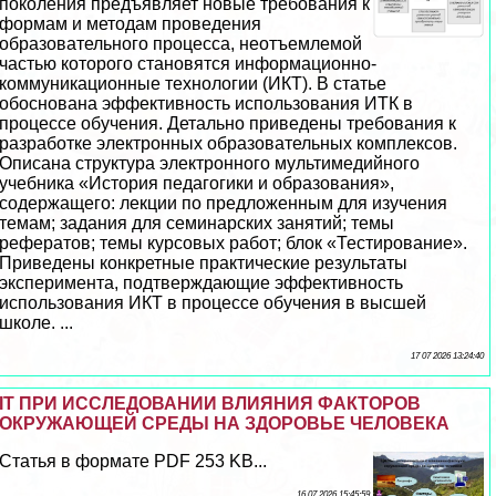
поколения предъявляет новые требования к
формам и методам проведения
образовательного процесса, неотъемлемой
частью которого становятся информационно-
коммуникационные технологии (ИКТ). В статье
обоснована эффективность использования ИТК в
процессе обучения. Детально приведены требования к
разработке электронных образовательных комплексов.
Описана структура электронного мультимедийного
учебника «История педагогики и образования»,
содержащего: лекции по предложенным для изучения
темам; задания для семинарских занятий; темы
рефератов; темы курсовых работ; блок «Тестирование».
Приведены конкретные пpaктические результаты
эксперимента, подтверждающие эффективность
использования ИКТ в процессе обучения в высшей
школе. ...
17 07 2026 13:24:40
IT ПРИ ИССЛЕДОВАНИИ ВЛИЯНИЯ ФАКТОРОВ
ОКРУЖАЮЩЕЙ СРЕДЫ НА ЗДОРОВЬЕ ЧЕЛОВЕКА
Статья в формате PDF 253 KB...
16 07 2026 15:45:59