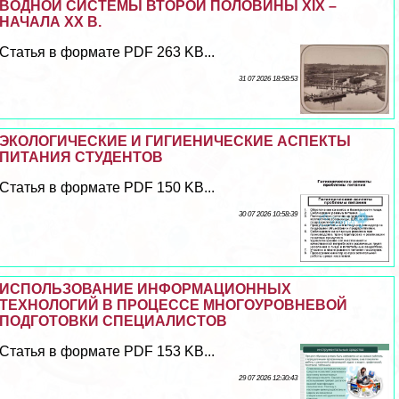
ВОДНОЙ СИСТЕМЫ ВТОРОЙ ПОЛОВИНЫ XIX –
НАЧАЛА ХХ В.
Статья в формате PDF 263 KB...
31 07 2026 18:58:53
ЭКОЛОГИЧЕСКИЕ И ГИГИЕНИЧЕСКИЕ АСПЕКТЫ
ПИТАНИЯ СТУДЕНТОВ
Статья в формате PDF 150 KB...
30 07 2026 10:58:39
ИСПОЛЬЗОВАНИЕ ИНФОРМАЦИОННЫХ
ТЕХНОЛОГИЙ В ПРОЦЕССЕ МНОГОУРОВНЕВОЙ
ПОДГОТОВКИ СПЕЦИАЛИСТОВ
Статья в формате PDF 153 KB...
29 07 2026 12:30:43