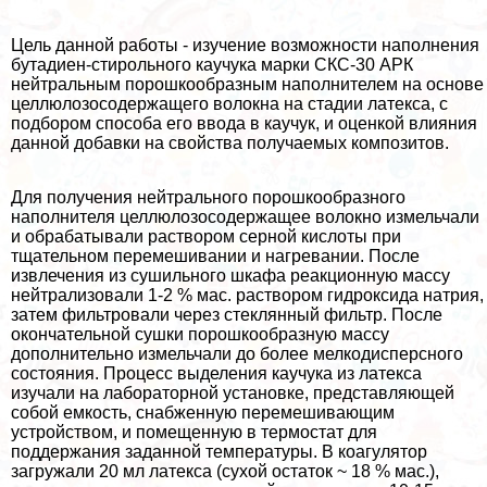
Цель данной работы - изучение возможности наполнения
бутадиен-стирольного каучука марки CКC-30 АРК
нейтральным порошкообразным наполнителем на основе
целлюлозосодержащего волокна на стадии латекса, с
подбором способа его ввода в каучук, и оценкой влияния
данной добавки на свойства получаемых композитов.
Для получения нейтрального порошкообразного
наполнителя целлюлозосодержащее волокно измельчали
и обpaбатывали раствором серной кислоты при
тщательном перемешивании и нагревании. После
извлечения из сушильного шкафа реакционную массу
нейтрализовали 1-2 % мас. раствором гидроксида натрия,
затем фильтровали через стеклянный фильтр. После
окончательной сушки порошкообразную массу
дополнительно измельчали до более мелкодисперсного
состояния. Процесс выделения каучука из латекса
изучали на лабораторной установке, представляющей
собой емкость, снабженную перемешивающим
устройством, и помещенную в термостат для
поддержания заданной температуры. В коагулятор
загружали 20 мл латекса (сухой остаток ~ 18 % мас.),