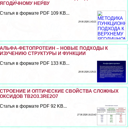
ЯГОДИЧНОМУ НЕРВУ
Статья в формате PDF 109 KB...
29 06 2026 1:43:21
АЛЬФА-ФЕТОПРОТЕИН – НОВЫЕ ПОДХОДЫ К
ИЗУЧЕНИЮ СТРУКТУРЫ И ФУНКЦИИ
Статья в формате PDF 133 KB...
28 06 2026 2:29:21
СТРОЕНИЕ И ОПТИЧЕСКИЕ СВОЙСТВА СЛОЖНЫХ
ОКСИДОВ TB2O3.3RE2O7
Статья в формате PDF 92 KB...
27 06 2026 16:23:43