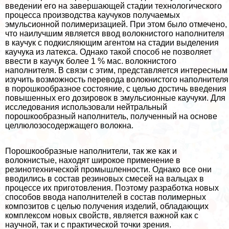
введении его на завершающей стадии технологического
процесса производства каучуков получаемых
эмульсионной полимеризацией. При этом было отмечено,
что наилучшим является ввод волокнистого наполнителя
в каучук с подкисляющим агентом на стадии выделения
каучука из латекса. Однако такой способ не позволяет
ввести в каучук более 1 % мас. волокнистого
наполнителя. В связи с этим, представляется интересным
изучить возможность перевода волокнистого наполнителя
в порошкообразное состояние, с целью достичь введения
повышенных его дозировок в эмульсионные каучуки. Для
исследования использовали нейтральный
порошкообразный наполнитель, полученный на основе
целлюлозосодержащего волокна.
Порошкообразные наполнители, так же как и
волокнистые, находят широкое применение в
резинотехнической промышленности. Однако все они
вводились в состав резиновых смесей на вальцах в
процессе их приготовления. Поэтому разработка новых
способов ввода наполнителей в состав полимерных
композитов с целью получения изделий, обладающих
комплексом новых свойств, является важной как с
научной, так и с пpaктической точки зрения.