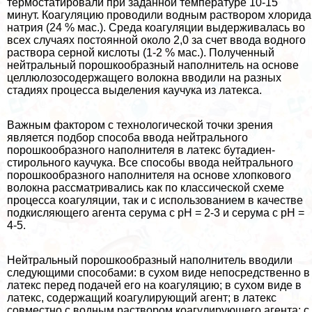
термостатировали при заданной температуре 10-15
минут. Коагуляцию проводили водным раствором хлорида
натрия (24 % мас.). Среда коагуляции выдерживалась во
всех случаях постоянной около 2,0 за счет ввода водного
раствора серной кислоты (1-2 % мас.). Полученный
нейтральный порошкообразный наполнитель на основе
целлюлозосодержащего волокна вводили на разных
стадиях процесса выделения каучука из латекса.
Важным фактором с технологической точки зрения
является подбор способа ввода нейтрального
порошкообразного наполнителя в латекс бутадиен-
стирольного каучука. Все способы ввода нейтрального
порошкообразного наполнителя на основе хлопкового
волокна рассматривались как по классической схеме
процесса коагуляции, так и с использованием в качестве
подкисляющего агента серума с рН = 2-3 и серума с рН =
4-5.
Нейтральный порошкообразный наполнитель вводили
следующими способами: в сухом виде непосредственно в
латекс перед подачей его на коагуляцию; в сухом виде в
латекс, содержащий коагулирующий агент; в латекс
совместно с водным раствором коагулирующего агента; с