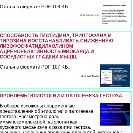
Статья в формате PDF 109 KB...
26 07 2026 15:42:20
СПОСОБНОСТЬ ГИСТИДИНА, ТРИПТОФАНА И
ТИРОЗИНА ВОССТАНАВЛИВАТЬ СНИЖЕННУЮ
ЛИЗОФОСФАТИДИЛХОЛИНОМ
АДРЕНОРЕАКТИВНОСТЬ МИОКАРДА И
СОСУДИСТЫХ ГЛАДКИХ МЫШЦ
Статья в формате PDF 107 KB...
25 07 2026 8:23:22
ПРОБЛЕМЫ ЭТИОЛОГИИ И ПАТОГЕНЕЗА ГЕСТОЗА
В обзоре изложены современные
представления об этиологии и патогенезе
гестоза. Рассмотрена роль
иммунокомплексной патологии как
пускового механизма в развитии гестоза,
значение нарушения продукции плацентой цитокинов с