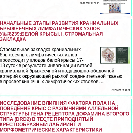
13 07 2026 16:58:20
НАЧАЛЬНЫЕ ЭТАПЫ РАЗВИТИЯ КРАНИАЛЬНЫХ
БРЫЖЕЕЧНЫХ ЛИМФАТИЧЕСКИХ УЗЛОВ
У&#8239;БЕЛОЙ КРЫСЫ. I. CТРОМАЛЬНАЯ
ЗАКЛАДКА
Стромальная закладка краниальных
брыжеечных лимфатических узлов
происходит у плодов белой крысы 17-
18 суток в результате инвaгинации ветвей
краниальной брыжеечной и подвздошно-ободочной
артерий с окружающей рыхлой соединительной тканью
в просвет кишечных лимфатических стволов. ...
12 07 2026 10:55:23
ИССЛЕДОВАНИЕ ВЛИЯНИЯ ФАКТОРА ПОЛА НА
ПОВЕДЕНИЕ КРЫС С РАЗЛИЧИЯМИ АЛЛЕЛЬНОЙ
СТРУКТУРЫ ГЕНА РЕЦЕПТОРА ДОФАМИНА ВТОРОГО
ТИПА (DRD2) В ТЕСТЕ ПРИПОДНЯТЫЙ
КРЕСТООБРАЗНЫЙ ЛАБИРИНТ И
МОРФОМЕТРИЧЕСКИЕ ХАРАКТЕРИСТИКИ