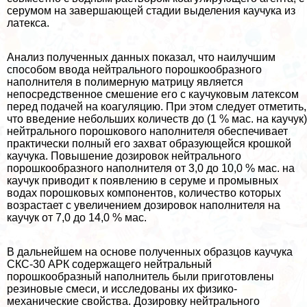
серумом на завершающей стадии выделения каучука из
латекса.
Анализ полученных данных показал, что наилучшим
способом ввода нейтрального порошкообразного
наполнителя в полимерную матрицу является
непосредственное смешение его с каучуковым латексом
перед подачей на коагуляцию. При этом следует отметить,
что введение небольших количеств до (1 % мас. на каучук)
нейтрального порошкового наполнителя обеспечивает
пpaктически полный его захват образующейся крошкой
каучука. Повышение дозировок нейтрального
порошкообразного наполнителя от 3,0 до 10,0 % мас. на
каучук приводит к появлению в серуме и промывных
водах порошковых компонентов, количество которых
возрастает с увеличением дозировок наполнителя на
каучук от 7,0 до 14,0 % мас.
В дальнейшем на основе полученных образцов каучука
СКС-30 АРК содержащего нейтральный
порошкообразный наполнитель были приготовлены
резиновые смеси, и исследованы их физико-
механические свойства. Дозировку нейтрального