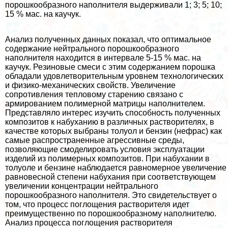
порошкообразного наполнителя выдерживали 1; 3; 5; 10;
15 % мас. на каучук.
Анализ полученных данных показал, что оптимальное
содержание нейтрального порошкообразного
наполнителя находится в интервале 5-15 % мас. на
каучук. Резиновые смеси с этим содержанием порошка
обладали удовлетворительным уровнем технологических
и физико-механических свойств. Увеличение
сопротивления тепловому старению связано с
армированием полимерной матрицы наполнителем.
Представляло интерес изучить способность полученных
композитов к набуханию в различных растворителях, в
качестве которых выбраны толуол и бензин (нефрас) как
самые распространенные агрессивные среды,
позволяющие смоделировать условия эксплуатации
изделий из полимерных композитов. При набухании в
толуоле и бензине наблюдается равномерное увеличение
равновесной степени набухания при соответствующем
увеличении концентрации нейтрального
порошкообразного наполнителя. Это свидетельствует о
том, что процесс поглощения растворителя идет
преимущественно по порошкообразному наполнителю.
Анализ процесса поглощения растворителя