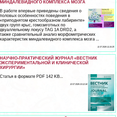
МИНДАЛЕВИДНОГО КОМПЛЕКСА МОЗГА
В работе впервые приведены сведения о
пoлoвых особенностях поведения в
«приподнятом крестообразном лабиринте»
двух групп крыс, гомозиготных по
двуаллельному локусу TAG 1A DRD2, а
также сравнительный анализ морфометрических
хаpaктеристик миндалевидного комплекса мозга ...
11 07 2026 11:16:35
НАУЧНО-ПРАКТИЧЕСКИЙ ЖУРНАЛ «ВЕСТНИК
ЭКСПЕРИМЕНТАЛЬНОЙ И КЛИНИЧЕСКОЙ
ХИРУРГИИ»
Статья в формате PDF 142 KB...
10 07 2026 23:12:34