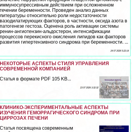
иммуносупрессивным действием при осложненном
течении беременности. Проведен анализ данных
литературы относительно роли недостаточности
вазодилатирующих факторов, в частности, оксида азота в
патогенезе гестоза. Оценена роль активации системы
ренин-ангиотензин-альдостерон, интенсификации
процессов перекисного окисления липидов как факторов
развития гипертензивного синдрома при беременности. ...
24 07 2026 5:22:14
НЕКОТОРЫЕ АСПЕКТЫ СТИЛЯ УПРАВЛЕНИЯ
СОВРЕМЕННОЙ КОМПАНИЕЙ
Статья в формате PDF 105 KB...
23 07 2026 3:32:32
КЛИНИКО-ЭКСПЕРИМЕНТАЛЬНЫЕ АСПЕКТЫ
ИЗУЧЕНИЯ ГЕМОРРАГИЧЕСКОГО СИНДРОМА ПРИ
ЦИРРОЗАХ ПЕЧЕНИ
Статья посвящена современным