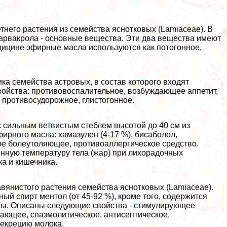
него растения из семейства яснотковых (Lamiaceae). В
карвакрола - основные вещества. Эти два вещества имеют
дицине эфирные масла используются как потогонное,
а семейства астровых, в состав которого входят
свойства: противовоспалительное, возбуждающее аппетит,
противосудорожное, глистогонное.
 сильным ветвистым стeблем высотой до 40 см из
ирного масла: хамазулен (4-17 %), бисаболол,
ое болеутоляющее, противоаллергическое средство.
нную температуру тела (жар) при лихорадочных
ка и кишечника.
вянистого растения семейства яснотковых (Lamiaceae).
й спирт ментол (от 45-92 %), кроме того, содержится
енты. Описаны следующие свойства - стимулирующее
ающее, спазмолитическое, антисептическое,
секрецию молока.