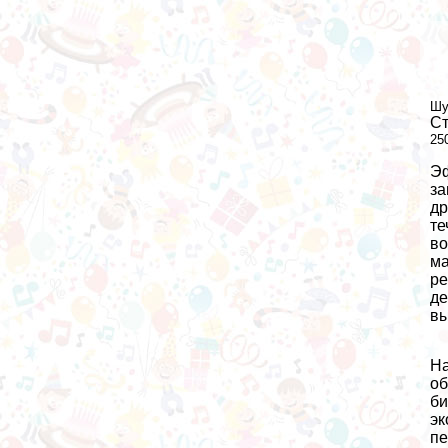
Шу
Ст
25
Эф
за
др
те
во
ма
ре
де
вы
На
об
би
эк
пе