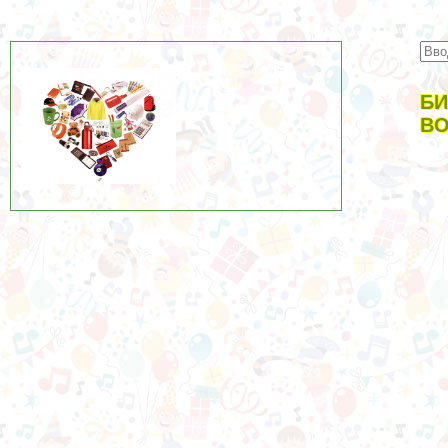
БИ
ВО