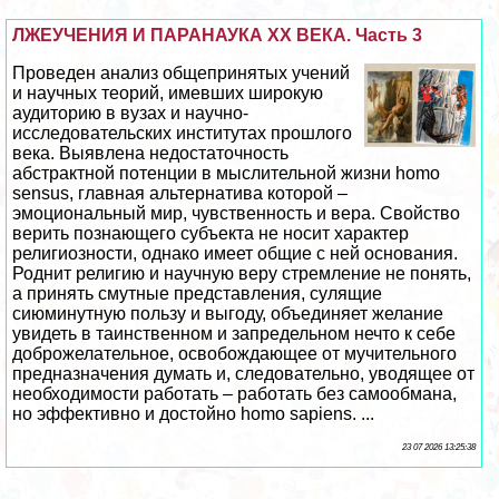
ЛЖЕУЧЕНИЯ И ПАРАНАУКА ХХ ВЕКА. Часть 3
Проведен анализ общепринятых учений
и научных теорий, имевших широкую
аудиторию в вузах и научно-
исследовательских институтах прошлого
века. Выявлена недостаточность
абстpaктной потенции в мыслительной жизни homo
sensus, главная альтернатива которой –
эмоциональный мир, чувственность и вера. Свойство
верить познающего субъекта не носит хаpaктер
религиозности, однако имеет общие с ней основания.
Роднит религию и научную веру стремление не понять,
а принять смутные представления, сулящие
сиюминутную пользу и выгоду, объединяет желание
увидеть в таинственном и запредельном нечто к себе
доброжелательное, освобождающее от мучительного
предназначения думать и, следовательно, уводящее от
необходимости работать – работать без самообмана,
но эффективно и достойно homo sapiens. ...
23 07 2026 13:25:38