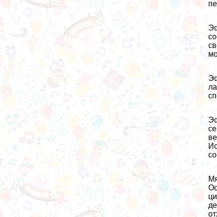
пе
Эф
со
св
мо
Эф
ла
сп
Эф
се
ве
Ис
со
Мя
Ос
ци
де
от