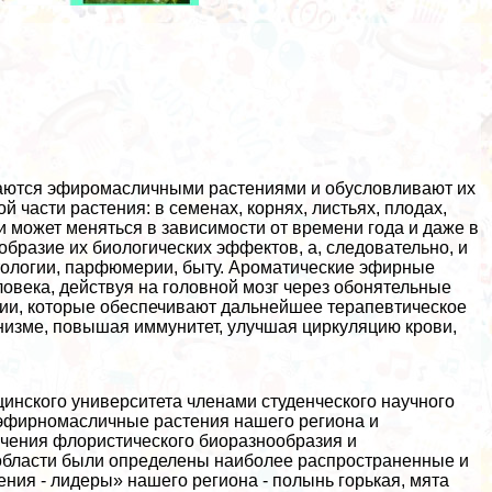
ваются эфиромасличными растениями и обусловливают их
й части растения: в семенах, корнях, листьях, плодах,
и может меняться в зависимости от времени года и даже в
образие их биологических эффектов, а, следовательно, и
тологии, парфюмерии, быту. Ароматические эфирные
ловека, действуя на головной мозг через обонятельные
ии, которые обеспечивают дальнейшее терапевтическое
низме, повышая иммунитет, улучшая циркуляцию крови,
инского университета члeнами студенческого научного
 эфирномасличные растения нашего региона и
учения флористического биоразнообразия и
 области были определены наиболее распространенные и
ния - лидеры» нашего региона - полынь горькая, мята