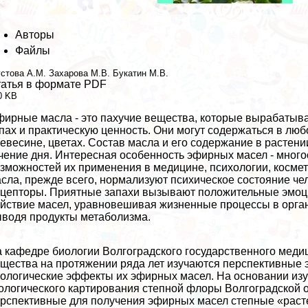
Авторы
Файлы
стова А.М.
Захарова М.В.
Букатин М.В.
атья в формате PDF
0 KB
ирные масла - это пахучие вещества, которые выpaбаты
пах и пpaктическую ценность. Они могут содержаться в любо
евесине, цветах. Состав масла и его содержание в растени
чение дня. Интересная особенность эфирных масел - много
зможностей их применения в медицине, психологии, косме
сла, прежде всего, нормализуют психическое состояние че
цепторы. Приятные запахи вызывают положительные эмоц
йствие масел, уравновешивая жизненные процессы в орга
водя продукты метаболизма.
 кафедре биологии Волгоградского государственного медиц
щества на протяжении ряда лет изучаются перспективные
ологические эффекты их эфирных масел. На основании из
ологического картирования степной флоры Волгоградской
рспективные для получения эфирных масел степные «расте