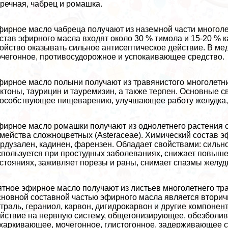
речная, чабрец и ромашка.
ирное масло чабреца получают из наземной части многолет
став эфирного масла входят около 30 % тимола и 15-20 % 
ойство оказывать сильное антисептическое действие. В ме
чегонное, противосудорожное и успокаивающее средство.
ирное масло полыни получают из травянистого многолетник
ктоны, таурицин и тауремизин, а также терпен. Основные 
особствующее пищеварению, улучшающее работу желудка, 
ирное масло ромашки получают из однолетнего растения с
мейства сложноцветных (Asteraceae). Химический состав эф
рдузален, кадинен, фарензен. Обладает свойствами: сильн
пользуется при простудных заболеваниях, снижает повыше
стояниях, заживляет порезы и раны, снимает спазмы желуд
тное эфирное масло получают из листьев многолетнего тра
новной составной частью эфирного масла является вторичны
траль, гераниол, карвон, дигидрокарвон и другие компон
йствие на нервную систему, общетонизирующее, обезболив
харкивающее, мочегонное, глистогонное, задерживающее 