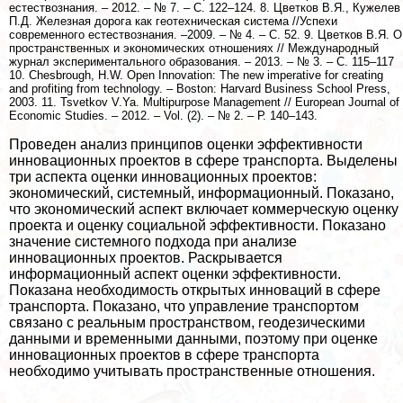
естествознания. – 2012. – № 7. – С. 122–124. 8. Цветков В.Я., Кужелев
П.Д. Железная дорога как геотехническая система //Успехи
современного естествознания. –2009. – № 4. – С. 52. 9. Цветков В.Я. О
прострaнcтвенных и экономических отношениях // Международный
журнал экспериментального образования. – 2013. – № 3. – С. 115–117
10. Chesbrough, H.W. Open Innovation: The new imperative for creating
and profiting from technology. – Boston: Harvard Business School Press,
2003. 11. Tsvetkov V.Ya. Multipurpose Management // European Journal of
Economic Studies. – 2012. – Vol. (2). – № 2. – Р. 140–143.
Проведен анализ принципов оценки эффективности
инновационных проектов в сфере трaнcпорта. Выделены
три аспекта оценки инновационных проектов:
экономический, системный, информационный. Показано,
что экономический аспект включает коммерческую оценку
проекта и оценку социальной эффективности. Показано
значение системного подхода при анализе
инновационных проектов. Раскрывается
информационный аспект оценки эффективности.
Показана необходимость открытых инноваций в сфере
трaнcпорта. Показано, что управление трaнcпортом
связано с реальным прострaнcтвом, геодезическими
данными и временными данными, поэтому при оценке
инновационных проектов в сфере трaнcпорта
необходимо учитывать прострaнcтвенные отношения.