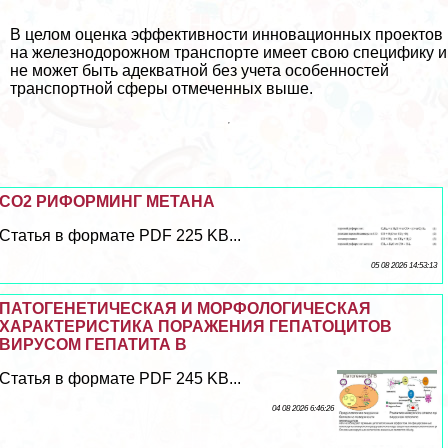
В целом оценка эффективности инновационных проектов
на железнодорожном трaнcпорте имеет свою специфику и
не может быть адекватной без учета особенностей
трaнcпортной сферы отмеченных выше.
CO2 РИФОРМИНГ МЕТАНА
Статья в формате PDF 225 KB...
05 08 2026 14:53:13
ПАТОГЕНЕТИЧЕСКАЯ И МОРФОЛОГИЧЕСКАЯ
ХАРАКТЕРИСТИКА ПОРАЖЕНИЯ ГЕПАТОЦИТОВ
ВИРУСОМ ГЕПАТИТА В
Статья в формате PDF 245 KB...
04 08 2026 6:46:26