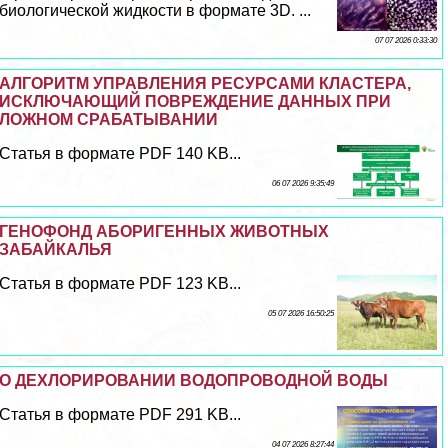
биологической жидкости в формате 3D. ...
07 07 2026 0:33:30
АЛГОРИТМ УПРАВЛЕНИЯ РЕСУРСАМИ КЛАСТЕРА,
ИСКЛЮЧАЮЩИЙ ПОВРЕЖДЕНИЕ ДАННЫХ ПРИ
ЛОЖНОМ СРАБАТЫВАНИИ
Статья в формате PDF 140 KB...
06 07 2026 9:35:49
ГЕНОФОНД АБОРИГЕННЫХ ЖИВОТНЫХ
ЗАБАЙКАЛЬЯ
Статья в формате PDF 123 KB...
05 07 2026 16:50:25
О ДЕХЛОРИРОВАНИИ ВОДОПРОВОДНОЙ ВОДЫ
Статья в формате PDF 291 KB...
04 07 2026 8:27:44