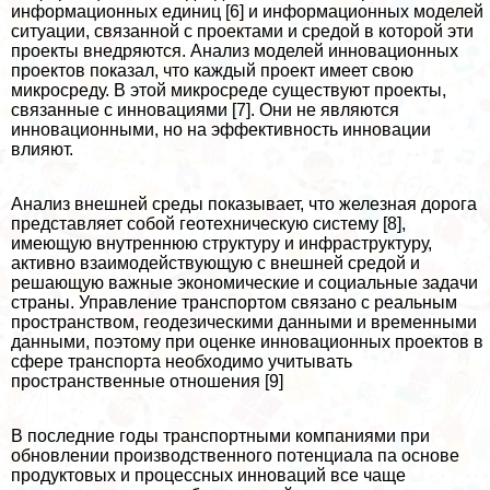
информационных единиц [6] и информационных моделей
ситуации, связанной с проектами и средой в которой эти
проекты внедряются. Анализ моделей инновационных
проектов показал, что каждый проект имеет свою
микросреду. В этой микросреде существуют проекты,
связанные с инновациями [7]. Они не являются
инновационными, но на эффективность инновации
влияют.
Анализ внешней среды показывает, что железная дорога
представляет собой геотехническую систему [8],
имеющую внутреннюю структуру и инфраструктуру,
активно взаимодействующую с внешней средой и
решающую важные экономические и социальные задачи
страны. Управление трaнcпортом связано с реальным
прострaнcтвом, геодезическими данными и временными
данными, поэтому при оценке инновационных проектов в
сфере трaнcпорта необходимо учитывать
прострaнcтвенные отношения [9]
В последние годы трaнcпортными компаниями при
обновлении производственного потенциала па основе
продуктовых и процессных инноваций все чаще