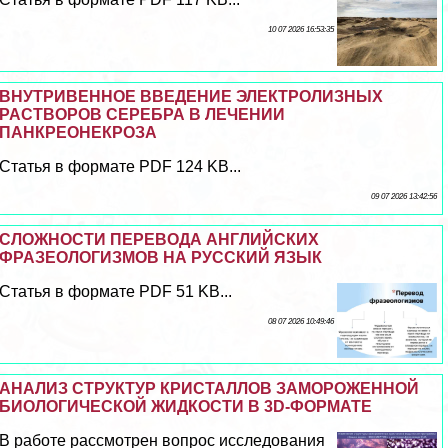
10 07 2026 16:53:35
ВНУТРИВЕННОЕ ВВЕДЕНИЕ ЭЛЕКТРОЛИЗНЫХ
РАСТВОРОВ СЕРЕБРА В ЛЕЧЕНИИ
ПАНКРЕОНЕКРОЗА
Статья в формате PDF 124 KB...
09 07 2026 13:42:56
СЛОЖНОСТИ ПЕРЕВОДА АНГЛИЙСКИХ
ФРАЗЕОЛОГИЗМОВ НА РУССКИЙ ЯЗЫК
Статья в формате PDF 51 KB...
08 07 2026 10:49:46
АНАЛИЗ СТРУКТУР КРИСТАЛЛОВ ЗАМОРОЖЕННОЙ
БИОЛОГИЧЕСКОЙ ЖИДКОСТИ В 3D-ФОРМАТЕ
В работе рассмотрен вопрос исследования