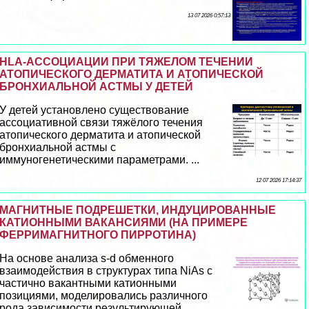
13 07 2026 0:57:13
HLA-АССОЦИАЦИИ ПРИ ТЯЖЕЛОМ ТЕЧЕНИИ
АТОПИЧЕСКОГО ДЕРМАТИТА И АТОПИЧЕСКОЙ
БРОНХИАЛЬНОЙ АСТМЫ У ДЕТЕЙ
У детей установлено существование
ассоциативной связи тяжёлого течения
атопического дерматита и атопической
бронхиальной астмы с
иммуногенетическими параметрами. ...
12 07 2026 17:14:37
МАГНИТНЫЕ ПОДРЕШЕТКИ, ИНДУЦИРОВАННЫЕ
КАТИОННЫМИ ВАКАНСИЯМИ (НА ПРИМЕРЕ
ФЕРРИМАГНИТНОГО ПИРРОТИНА)
На основе анализа s-d обменного
взаимодействия в структурах типа NiAs с
частично вакантными катионными
позициями, моделировались различного
рода зависимости результирующей