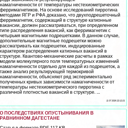
намагниченности от температуры нестехиометрических
ферримагнетиков. На основе исследований пирротина
методами ЯГР и РФА доказано, что двухподрешеточный
ферримагнетик, содержащий в структуре катионные
вакансии, должен рассматриваться, при определенном
типе распределения вакансий, как ферримагнетик с
четырьмя магнитными подрешетками. В данном случае,
дополнительные магнитные подрешетки можно
рассматривать как подрешетки, индуцированные
хаpaктером распределения катионных вакансий в
структуре. Квантово-механические расчеты в рамках
модели молекулярного поля температурных изменений
намагниченности отдельно для каждой из подрешеток, а
также анализ результирующей термокривой
намагниченности, объясняют ряд экспериментально
полученных кривых зависимости намагниченности от
температуры нестехиометрического пирротина с
различной плотностью вакансий в структуре. ...
11 07 2026 22:12:21
О ПОСЛЕДСТВИЯХ ОПУСТЫНИВАНИЯ В
РАВНИННОМ ДАГЕСТАНЕ
Статья в формате PDF 117 KB...