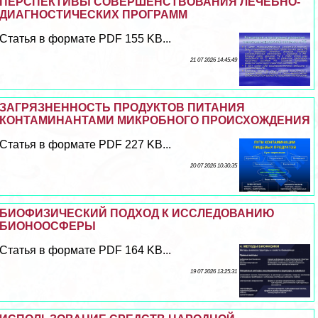
ПЕРСПЕКТИВЫ СОВЕРШЕНСТВОВАНИЯ ЛЕЧЕБНО-
ДИАГНОСТИЧЕСКИХ ПРОГРАММ
Статья в формате PDF 155 KB...
21 07 2026 14:45:49
ЗАГРЯЗНЕННОСТЬ ПРОДУКТОВ ПИТАНИЯ
КОНТАМИНАНТАМИ МИКРОБНОГО ПРОИСХОЖДЕНИЯ
Статья в формате PDF 227 KB...
20 07 2026 10:30:35
БИОФИЗИЧЕСКИЙ ПОДХОД К ИССЛЕДОВАНИЮ
БИОНООСФЕРЫ
Статья в формате PDF 164 KB...
19 07 2026 13:25:31