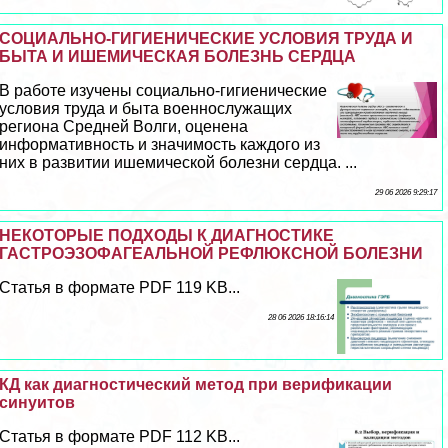
СОЦИАЛЬНО-ГИГИЕНИЧЕСКИЕ УСЛОВИЯ ТРУДА И
БЫТА И ИШЕМИЧЕСКАЯ БОЛЕЗНЬ СЕРДЦА
В работе изучены социально-гигиенические
условия труда и быта военнослужащих
региона Средней Волги, оценена
информативность и значимость каждого из
них в развитии ишемической болезни сердца. ...
29 06 2026 9:29:17
НЕКОТОРЫЕ ПОДХОДЫ К ДИАГНОСТИКЕ
ГАСТРОЭЗОФАГЕАЛЬНОЙ РЕФЛЮКСНОЙ БОЛЕЗНИ
Статья в формате PDF 119 KB...
28 06 2026 18:16:14
КД как диагностический метод при верификации
синуитов
Статья в формате PDF 112 KB...