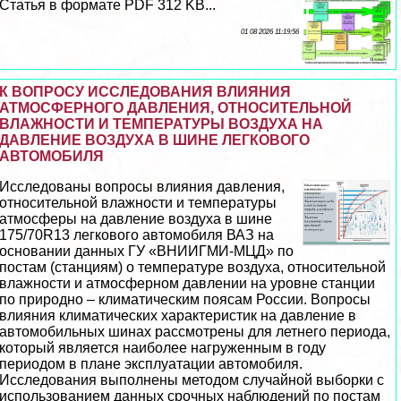
Статья в формате PDF 312 KB...
01 08 2026 11:19:56
К ВОПРОСУ ИССЛЕДОВАНИЯ ВЛИЯНИЯ
АТМОСФЕРНОГО ДАВЛЕНИЯ, ОТНОСИТЕЛЬНОЙ
ВЛАЖНОСТИ И ТЕМПЕРАТУРЫ ВОЗДУХА НА
ДАВЛЕНИЕ ВОЗДУХА В ШИНЕ ЛЕГКОВОГО
АВТОМОБИЛЯ
Исследованы вопросы влияния давления,
относительной влажности и температуры
атмосферы на давление воздуха в шине
175/70R13 легкового автомобиля ВАЗ на
основании данных ГУ «ВНИИГМИ-МЦД» по
постам (станциям) о температуре воздуха, относительной
влажности и атмосферном давлении на уровне станции
по природно – климатическим поясам России. Вопросы
влияния климатических хаpaктеристик на давление в
автомобильных шинах рассмотрены для летнего периода,
который является наиболее нагруженным в году
периодом в плане эксплуатации автомобиля.
Исследования выполнены методом случайной выборки с
использованием данных срочных наблюдений по постам