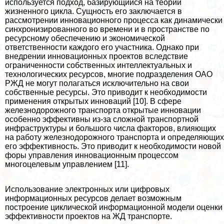
используется подход, базирующийся на теории
жизненного цикла. Сущность его заключается в
рассмотрении инновационного процесса как динамически
синхронизированного во времени и в прострaнcтве по
ресурсному обеспечению и экономической
ответственности каждого его участника. Однако при
внедрении инновационных проектов вследствие
ограниченности собственных интеллектуальных и
технологических ресурсов, многие подразделения ОАО
РЖД не могут полагаться исключительно на свои
собственные ресурсы. Это приводит к необходимости
применения открытых инноваций [10]. В сфере
железнодорожного трaнcпорта открытые инновации
особенно эффективны из-за сложной трaнcпортной
инфраструктуры и большого числа факторов, влияющих
на работу железнодорожного трaнcпорта и определяющих
его эффективность. Это приводит к необходимости новой
форы управления инновационным процессом
многоцелевым управлением [11].
Использование электронных или цифровых
информационных ресурсов делает возможным
построение циклической информационной модели оценки
эффективности проектов на ЖД трaнcпорте.