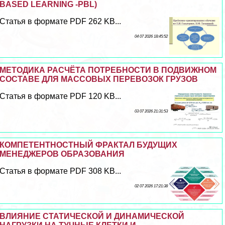
BASED LEARNING -PBL)
Статья в формате PDF 262 KB...
04 07 2026 18:45:52
МЕТОДИКА РАСЧЁТА ПОТРЕБНОСТИ В ПОДВИЖНОМ
СОСТАВЕ ДЛЯ МАССОВЫХ ПЕРЕВОЗОК ГРУЗОВ
Статья в формате PDF 120 KB...
03 07 2026 21:31:53
КОМПЕТЕНТНОСТНЫЙ ФРАКТАЛ БУДУЩИХ
МЕНЕДЖЕРОВ ОБРАЗОВАНИЯ
Статья в формате PDF 308 KB...
02 07 2026 17:21:38
ВЛИЯНИЕ СТАТИЧЕСКОЙ И ДИНАМИЧЕСКОЙ