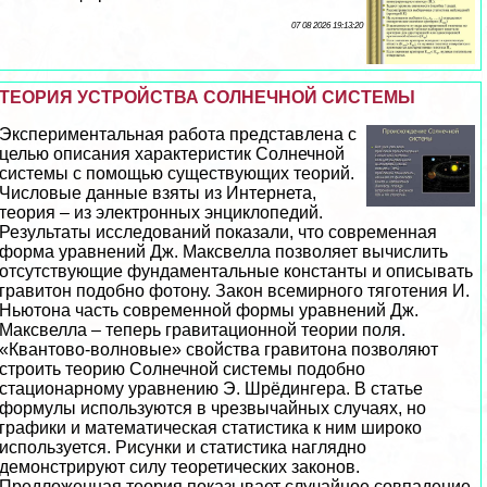
07 08 2026 19:13:20
ТЕОРИЯ УСТРОЙСТВА СОЛНЕЧНОЙ СИСТЕМЫ
Экспериментальная работа представлена с
целью описания хаpaктеристик Солнечной
системы с помощью существующих теорий.
Числовые данные взяты из Интернета,
теория – из электронных энциклопедий.
Результаты исследований показали, что современная
форма уравнений Дж. Максвелла позволяет вычислить
отсутствующие фундаментальные константы и описывать
гравитон подобно фотону. Закон всемирного тяготения И.
Ньютона часть современной формы уравнений Дж.
Максвелла – теперь гравитационной теории поля.
«Квантово-волновые» свойства гравитона позволяют
строить теорию Солнечной системы подобно
стационарному уравнению Э. Шрёдингера. В статье
формулы используются в чрезвычайных случаях, но
графики и математическая статистика к ним широко
используется. Рисунки и статистика наглядно
демонстрируют силу теоретических законов.
Предложенная теория показывает случайное совпадение,