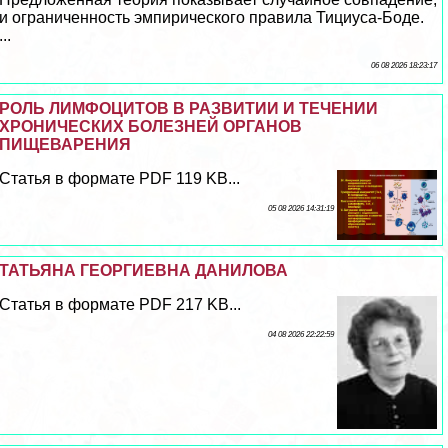
и ограниченность эмпирического правила Тициуса-Боде.
...
06 08 2026 18:23:17
РОЛЬ ЛИМФОЦИТОВ В РАЗВИТИИ И ТЕЧЕНИИ
ХРОНИЧЕСКИХ БОЛЕЗНЕЙ ОРГАНОВ
ПИЩЕВАРЕНИЯ
Статья в формате PDF 119 KB...
05 08 2026 14:31:19
ТАТЬЯНА ГЕОРГИЕВНА ДАНИЛОВА
Статья в формате PDF 217 KB...
04 08 2026 22:22:59