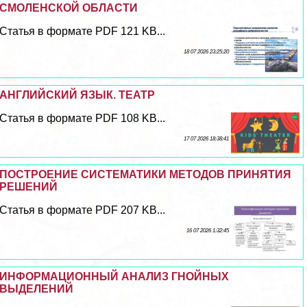
СМОЛЕНСКОЙ ОБЛАСТИ
Статья в формате PDF 121 KB...
18 07 2026 23:25:20
АНГЛИЙСКИЙ ЯЗЫК. ТЕАТР
Статья в формате PDF 108 KB...
17 07 2026 18:38:41
ПОСТРОЕНИЕ СИСТЕМАТИКИ МЕТОДОВ ПРИНЯТИЯ
РЕШЕНИЙ
Статья в формате PDF 207 KB...
16 07 2026 1:32:45
ИНФОРМАЦИОННЫЙ АНАЛИЗ ГНОЙНЫХ
ВЫДЕЛЕНИЙ