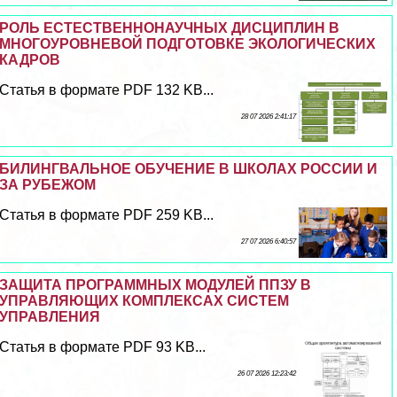
РОЛЬ ЕСТЕСТВЕННОНАУЧНЫХ ДИСЦИПЛИН В
МНОГОУРОВНЕВОЙ ПОДГОТОВКЕ ЭКОЛОГИЧЕСКИХ
КАДРОВ
Статья в формате PDF 132 KB...
28 07 2026 2:41:17
БИЛИНГВАЛЬНОЕ ОБУЧЕНИЕ В ШКОЛАХ РОССИИ И
ЗА РУБЕЖОМ
Статья в формате PDF 259 KB...
27 07 2026 6:40:57
ЗАЩИТА ПРОГРАММНЫХ МОДУЛЕЙ ППЗУ В
УПРАВЛЯЮЩИХ КОМПЛЕКСАХ СИСТЕМ
УПРАВЛЕНИЯ
Статья в формате PDF 93 KB...
26 07 2026 12:23:42