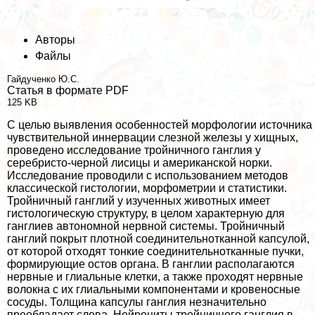
Авторы
Файлы
Гайдученко Ю.С.
Статья в формате PDF
125 KB
С целью выявления особенностей морфологии источника
чувствительной иннервации слезной железы у хищных,
проведено исследование тройничного ганглия у
серебристо-черной лисицы и американской норки.
Исследование проводили с использованием методов
классической гистологии, морфометрии и статистики.
Тройничный ганглий у изученных животных имеет
гистологическую структуру, в целом хаpaктерную для
ганглиев автономной нервной системы. Тройничный
ганглий покрыт плотной соединительнотканной капсулой,
от которой отходят тонкие соединительнотканные пучки,
формирующие остов органа. В ганглии располагаются
нервные и глиальные клетки, а также проходят нервные
волокна с их глиальными компонентами и кровеносные
сосуды. Толщина капсулы ганглия незначительно
преобладает слева. Нейроциты тройничного ганглия в