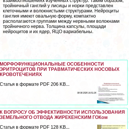
взаимоотношениях изученных структур. Таким образом,
тройничный ганглий у лисицы и норки представлен
клеточными и волокнистыми структурами. Нейроциты
ганглия имеют овальную форму, компактно
располагаются группами между нервными волокнами
тройничного нерва. Толщина капсулы, площади
нейроцитов и их ядер, ЯЦО вариабельны.
МОРФОФУНКЦИОНАЛЬНЫЕ ОСОБЕННОСТИ
ЭРИТРОЦИТОВ ПРИ ТРАВМАТИЧЕСКИХ НОСОВЫХ
КРОВОТЕЧЕНИЯХ
Статья в формате PDF 206 KB...
08 08 2026 16:51:26
К ВОПРОСУ ОБ ЭФФЕКТИВНОСТИ ИСПОЛЬЗОВАНИЯ
ЗЕМЕЛЬНОГО ОТВОДА ЖИРЕКЕНСКИМ ГОКом
Статья в формате PDF 128 KB...