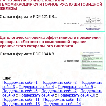
НАГРУЗКИ НА ТУЧНЫЕ КЛЕТКИ И
ГЕМОМИКРОЦИРКУЛЯТОРНОЕ РУСЛО ЩИТОВИДНОЙ
ЖЕЛЕЗЫ
Статья в формате PDF 121 KB...
01 07 2026 5:41:39
Цитологическая оценка эффективности применения
препарата «Литовит» в комплексной терапии
хронического катарального гингивита
Статья в формате PDF 134 KB...
30 06 2026 7:10:20
Еще:
Поддержать себя -1
::
Поддержать себя -2
::
Поддержать
себя -3
::
Поддержать себя -4
::
Поддержать себя -5
::
Поддержать себя -6
::
Поддержать себя -7
::
Поддержать
себя -8
::
Поддержать себя -9
::
Поддержать себя -10
::
Поддержать себя -11
::
Поддержать себя -12
::
Поддержать себя -13
::
Поддержать себя -14
::