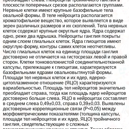
плоскости поперечных срезов располагаются группами.
Нервные клетки имеют крупные базофильные тела
овальной формы. В теле нейроцита располагается
хроматофильное вещество, которое выявляется в виде
зерен различных размеров и их скоплений. Тела нервных
клеток содержат крупные округлые ядра. Ядра содержат
одно, реже два ядрышка. Нейроциты ганглия покрыты
одним слоем глиальных клеток. Ядра глиоцитов имеют
округлую форму, контуры самих клеток неотчетливы.
Число глиальных клеток на единицу площади ганглия
достоверно не отличается на гистосрезах левой и правой
сторон. Клетки тонковолокнистой соединительнотканной
капсулы, прилежащие к глиоцитам, хаpaктеризуются
базофильными ядрами овальновытянутой формы.
Площади тел нервных клеток и их ядер, ядерно-
цитоплазменное отношение (ЯЦО) хаpaктеризуются
вариабельностью. Площадь тел нейроцитов значительно
преобладает справа, тогда как площадь ядер нейроцитов
достоверно больше слева. ЯЦО в нейроцитах составляет
в среднем слева 0,49±0,03, справа 0,39±0,03. Выявлены
достоверные корреляционные связи (Р<0,05) между
морфометрическими показателями (толщина капсулы,
площади тел нейроцитов и их ядер, ЯЦО) тройничного
ганглия, свидетельствующие о сложных