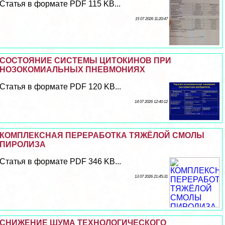
Статья в формате PDF 115 KB...
15 07 2026 11:20:47
СОСТОЯНИЕ СИСТЕМЫ ЦИТОКИНОВ ПРИ
НОЗОКОМИАЛЬНЫХ ПНЕВМОНИЯХ
Статья в формате PDF 120 KB...
14 07 2026 12:40:12
КОМПЛЕКСНАЯ ПЕРЕРАБОТКА ТЯЖЁЛОЙ СМОЛЫ
ПИРОЛИЗА
Статья в формате PDF 346 KB...
13 07 2026 21:45:31
СНИЖЕНИЕ ШУМА ТЕХНОЛОГИЧЕСКОГО