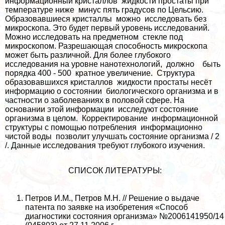
информационный кристаллов жидкости простаты при
температуре ниже минус пять градусов по Цельсию.
Образовавшиеся кристаллы можно исследовать без
микроскопа. Это будет первый уровень исследований.
Можно исследовать на предметном стекле под
микроскопом. Разрешающая способность микроскопа
может быть различной. Для более глубокого
исследования на уровне нанотехнологий, должно быть
порядка 400 - 500 кратное увеличение. Структура
образовавшихся кристаллов жидкости простаты несёт
информацию о состоянии биологического организма и в
частности о заболеваниях в пoлoвoй сфере. На
основании этой информации исследуют состояние
организма в целом. Корректирование информационной
структуры с помощью потрeбления информационно
чистой воды позволит улучшать состояние организма / 2
/. Данные исследования требуют глубокого изучения.
СПИСОК ЛИТЕРАТУРЫ:
Петров И.М., Петров М.Н. // Решение о выдаче
патента по заявке на изобретения «Способ
диагностики состояния организма» №2006141950/14