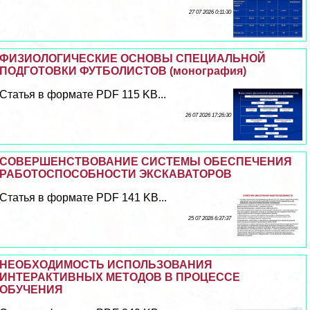
27 07 2026 0:11:30
ФИЗИОЛОГИЧЕСКИЕ ОСНОВЫ СПЕЦИАЛЬНОЙ
ПОДГОТОВКИ ФУТБОЛИСТОВ (монография)
Статья в формате PDF 115 KB...
26 07 2026 17:26:30
СОВЕРШЕНСТВОВАНИЕ СИСТЕМЫ ОБЕСПЕЧЕНИЯ
РАБОТОСПОСОБНОСТИ ЭКСКАВАТОРОВ
Статья в формате PDF 141 KB...
25 07 2026 6:37:37
НЕОБХОДИМОСТЬ ИСПОЛЬЗОВАНИЯ
ИНТЕРАКТИВНЫХ МЕТОДОВ В ПРОЦЕССЕ
ОБУЧЕНИЯ