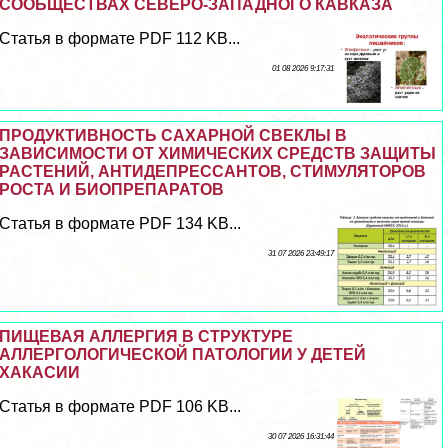
СООБЩЕСТВАХ СЕВЕРО-ЗАПАДНОГО КАВКАЗА
Статья в формате PDF 112 KB...
01 08 2026 9:17:31
ПРОДУКТИВНОСТЬ САХАРНОЙ СВЕКЛЫ В
ЗАВИСИМОСТИ ОТ ХИМИЧЕСКИХ СРЕДСТВ ЗАЩИТЫ
РАСТЕНИЙ, АНТИДЕПРЕССАНТОВ, СТИМУЛЯТОРОВ
РОСТА И БИОПРЕПАРАТОВ
Статья в формате PDF 134 KB...
31 07 2026 23:49:17
ПИЩЕВАЯ АЛЛЕРГИЯ В СТРУКТУРЕ
АЛЛЕРГОЛОГИЧЕСКОЙ ПАТОЛОГИИ У ДЕТЕЙ
ХАКАСИИ
Статья в формате PDF 106 KB...
30 07 2026 16:31:44