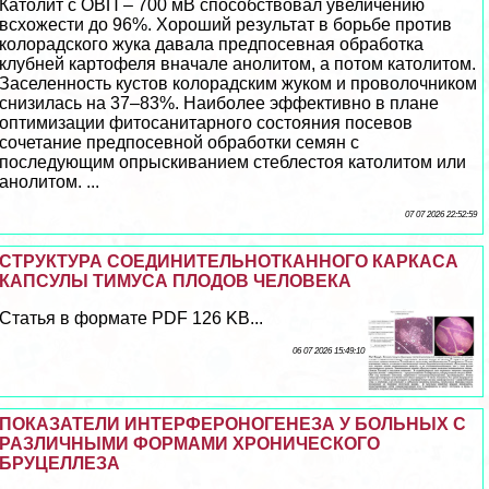
Католит с ОВП – 700 мВ способствовал увеличению
всхожести до 96%. Хороший результат в борьбе против
колорадского жука давала предпосевная обработка
клубней картофеля вначале анолитом, а потом католитом.
Заселенность кустов колорадским жуком и проволочником
снизилась на 37–83%. Наиболее эффективно в плане
оптимизации фитосанитарного состояния посевов
сочетание предпосевной обработки семян с
последующим опрыскиванием стeблестоя католитом или
анолитом. ...
07 07 2026 22:52:59
СТРУКТУРА СОЕДИНИТЕЛЬНОТКАННОГО КАРКАСА
КАПСУЛЫ ТИМУСА ПЛОДОВ ЧЕЛОВЕКА
Статья в формате PDF 126 KB...
06 07 2026 15:49:10
ПОКАЗАТЕЛИ ИНТЕРФЕРОНОГЕНЕЗА У БОЛЬНЫХ С
РАЗЛИЧНЫМИ ФОРМАМИ ХРОНИЧЕСКОГО
БРУЦЕЛЛЕЗА