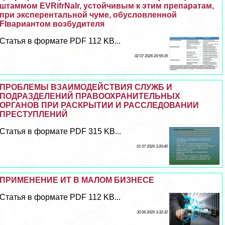
штаммом EVRifrNalr, устойчивым к этим препаратам,
при эксперентальной чуме, обусловленной
FIвариантом возбудителя
Статья в формате PDF 112 KB...
02 07 2026 20:59:35
ПРОБЛЕМЫ ВЗАИМОДЕЙСТВИЯ СЛУЖБ И
ПОДРАЗДЕЛЕНИЙ ПРАВООХРАНИТЕЛЬНЫХ
ОРГАНОВ ПРИ РАСКРЫТИИ И РАССЛЕДОВАНИИ
ПРЕСТУПЛЕНИЙ
Статья в формате PDF 315 KB...
01 07 2026 3:20:40
ПРИМЕНЕНИЕ ИТ В МАЛОМ БИЗНЕСЕ
Статья в формате PDF 112 KB...
30 06 2026 3:32:32