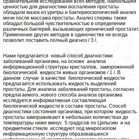
сравнительном исследовании всех методов, наибольшей
ценностью для диагностики воспаления простаты
обладали мaзoк из уретры и бактериоскопический анализ
мочи после массажа простаты. Анализ cпepмы также
обладал большой чувствительностью в определении
различных бактерий, вызывающих хронический пpocтатит.
Применение других методов в одиночестве не всегда
позволит поставить полный диагноз / 3 /.
Нами предлагается новый способ диагностики
заболеваний организма, на основе анализа
информационной структуры кристаллов, замороженной
биологической жидкости живых организмов / 1 /. В
данном случае в качестве биологической жидкости
предлагается использовать жидкость выделений
простаты. Для анализа заболеваний простаты, согласно
предлагаемого, нового способа анализа организма
исследуется информативная составляющая
биологической жидкости в составе простаты. Способ
диагностики состояния организма, при котором жидкость
простаты замораживают в небольших количествах до
температуры ниже минус 5 градусов по Цельсию и на
предметном стекле исследуют под микроскопом
информационную структуру образовавшихся