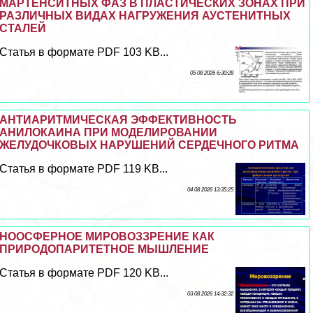
МАРТЕНСИТНЫХ ФАЗ В ПЛАСТИЧЕСКИХ ЗОНАХ ПРИ
РАЗЛИЧНЫХ ВИДАХ НАГРУЖЕНИЯ АУСТЕНИТНЫХ
СТАЛЕЙ
Статья в формате PDF 103 KB...
05 08 2026 6:30:28
АНТИАРИТМИЧЕСКАЯ ЭФФЕКТИВНОСТЬ
АНИЛОКАИНА ПРИ МОДЕЛИРОВАНИИ
ЖЕЛУДОЧКОВЫХ НАРУШЕНИЙ СЕРДЕЧНОГО РИТМА
Статья в формате PDF 119 KB...
04 08 2026 13:35:25
НООСФЕРНОЕ МИРОВОЗЗРЕНИЕ КАК
ПРИРОДОПАРИТЕТНОЕ МЫШЛЕНИЕ
Статья в формате PDF 120 KB...
03 08 2026 14:32:32