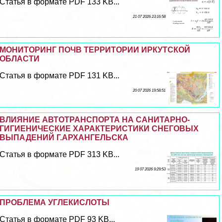
Статья в формате PDF 133 KB...
21 07 2026 23:16:58
МОНИТОРИНГ ПОЧВ ТЕРРИТОРИИ ИРКУТСКОЙ
ОБЛАСТИ
Статья в формате PDF 131 KB...
20 07 2026 19:58:51
ВЛИЯНИЕ АВТОТРАНСПОРТА НА САНИТАРНО-
ГИГИЕНИЧЕСКИЕ ХАРАКТЕРИСТИКИ СНЕГОВЫХ
ВЫПАДЕНИЙ Г.АРХАНГЕЛЬСКА
Статья в формате PDF 313 KB...
19 07 2026 9:29:53
ПРОБЛЕМА УГЛЕКИСЛОТЫ
Статья в формате PDF 93 KB...