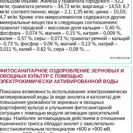
большом объёме. Железа у гравилата городского – 52,2
мг/кг, гравилата речного – 34,72 мг/кг, марганца – 14,53; 6,7
мг/кг соответственно, меди – 2,1; 1,35 мг/кг, цинка – 10,03;
4,7 мг/кг. Кроме этих микроэлементов содержатся другие
минеральные вещества в следующих соотношениях:
гравилат городской – массовая доля кальция – 0,40 %,
фосфора – 0,074 %, магния – 0,15 %, натрия – 0,009 %,
калия – 0,57 %, серы – 0,072 %; гравилат речной – кальций
– 0,73 %, фосфор – 0,06 %, магний – 0,13 %, натрий –
0,011 %, калий – 0,62 %, сера – 0,08 %. ...
08 07 2026 12:37:44
ФИТОСАНИТАРНОЕ ОЗДОРОВЛЕНИЕ ЗЕРНОВЫХ И
ОВОЩНЫХ КУЛЬТУР С ПОМОЩЬЮ
ЭЛЕКТРОХИМИЧЕСКИ АКТИВИРОВАННОЙ ВОДЫ
Показана возможность использования электрохимически
активированной воды (в виде анолита и католита) для
повышения урожайности зерновых и овощных
(картофеля) культур и улучшения фитосанитарной
ситуации с помощью модуля активации оросительной
воды. Наиболее энтомоцидным действием в отношении
пшеничного трипса обладал анолит с окислительно-
восстановительным потенциалом +600 и +900 мВ.