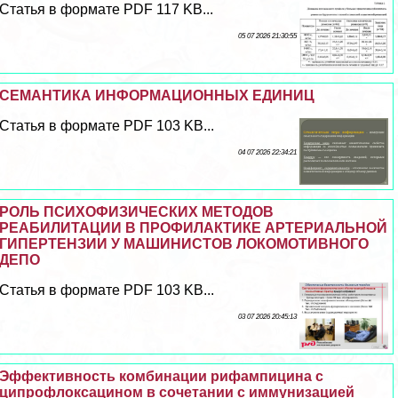
Статья в формате PDF 117 KB...
05 07 2026 21:30:55
СЕМАНТИКА ИНФОРМАЦИОННЫХ ЕДИНИЦ
Статья в формате PDF 103 KB...
04 07 2026 22:34:21
РОЛЬ ПСИХОФИЗИЧЕСКИХ МЕТОДОВ
РЕАБИЛИТАЦИИ В ПРОФИЛАКТИКЕ АРТЕРИАЛЬНОЙ
ГИПЕРТЕНЗИИ У МАШИНИСТОВ ЛОКОМОТИВНОГО
ДЕПО
Статья в формате PDF 103 KB...
03 07 2026 20:45:13
Эффективность комбинации рифампицина с
ципрофлоксацином в сочетании с иммунизацией