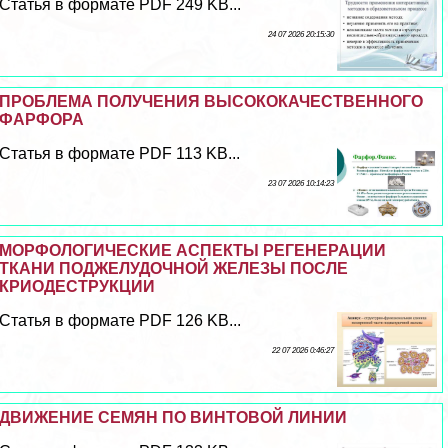
Статья в формате PDF 249 KB...
24 07 2026 20:15:30
ПРОБЛЕМА ПОЛУЧЕНИЯ ВЫСОКОКАЧЕСТВЕННОГО
ФАРФОРА
Статья в формате PDF 113 KB...
23 07 2026 10:14:23
МОРФОЛОГИЧЕСКИЕ АСПЕКТЫ РЕГЕНЕРАЦИИ
ТКАНИ ПОДЖЕЛУДОЧНОЙ ЖЕЛЕЗЫ ПОСЛЕ
КРИОДЕСТРУКЦИИ
Статья в формате PDF 126 KB...
22 07 2026 0:46:27
ДВИЖЕНИЕ СЕМЯН ПО ВИНТОВОЙ ЛИНИИ