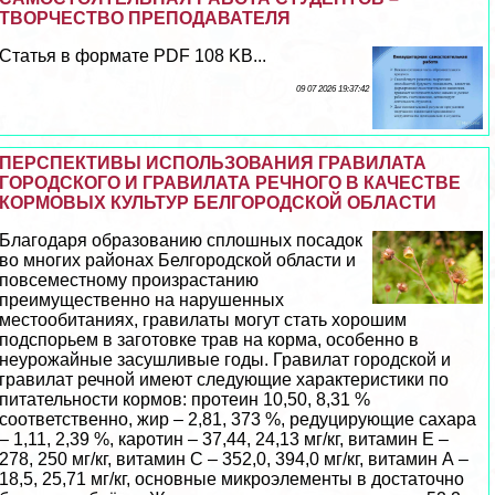
ТВОРЧЕСТВО ПРЕПОДАВАТЕЛЯ
Статья в формате PDF 108 KB...
09 07 2026 19:37:42
ПЕРСПЕКТИВЫ ИСПОЛЬЗОВАНИЯ ГРАВИЛАТА
ГОРОДСКОГО И ГРАВИЛАТА РЕЧНОГО В КАЧЕСТВЕ
КОРМОВЫХ КУЛЬТУР БЕЛГОРОДСКОЙ ОБЛАСТИ
Благодаря образованию сплошных посадок
во многих районах Белгородской области и
повсеместному произрастанию
преимущественно на нарушенных
местообитаниях, гравилаты могут стать хорошим
подспорьем в заготовке трав на корма, особенно в
неурожайные засушливые годы. Гравилат городской и
гравилат речной имеют следующие хаpaктеристики по
питательности кормов: протеин 10,50, 8,31 %
соответственно, жир – 2,81, 373 %, редуцирующие сахара
– 1,11, 2,39 %, каротин – 37,44, 24,13 мг/кг, витамин Е –
278, 250 мг/кг, витамин С – 352,0, 394,0 мг/кг, витамин А –
18,5, 25,71 мг/кг, основные микроэлементы в достаточно