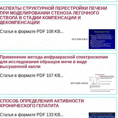
АСПЕКТЫ СТРУКТУРНОЙ ПЕРЕСТРОЙКИ ПЕЧЕНИ
ПРИ МОДЕЛИРОВАНИИ СТЕНОЗА ЛЕГОЧНОГО
СТВОЛА В СТАДИИ КОМПЕНСАЦИИ И
ДЕКОМПЕНСАЦИИ
Статья в формате PDF 108 KB...
29 07 2026 4:58:17
Применение метода инфpaкрасной спектроскопии
для исследования образцов мочи в виде
высушенной капли
Статья в формате PDF 107 KB...
28 07 2026 13:54:19
СПОСОБ ОПРЕДЕЛЕНИЯ АКТИВНОСТИ
ХРОНИЧЕСКОГО ГЕПАТИТА
Статья в формате PDF 133 KB...