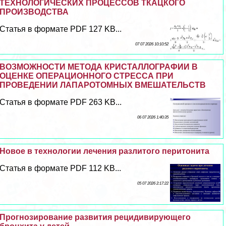
ТЕХНОЛОГИЧЕСКИХ ПРОЦЕССОВ ТКАЦКОГО
ПРОИЗВОДСТВА
Статья в формате PDF 127 KB...
07 07 2026 10:10:52
ВОЗМОЖНОСТИ МЕТОДА КРИСТАЛЛОГРАФИИ В
ОЦЕНКЕ ОПЕРАЦИОННОГО СТРЕССА ПРИ
ПРОВЕДЕНИИ ЛАПАРОТОМНЫХ ВМЕШАТЕЛЬСТВ
Статья в формате PDF 263 KB...
06 07 2026 1:40:35
Новое в технологии лечения разлитого перитонита
Статья в формате PDF 112 KB...
05 07 2026 2:17:22
Прогнозирование развития рецидивирующего