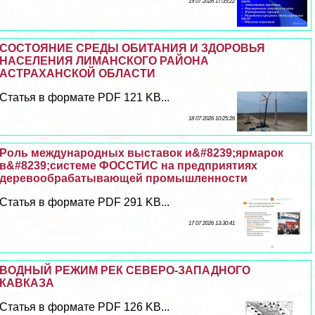
19 07 2026 17:35:22
СОСТОЯНИЕ СРЕДЫ ОБИТАНИЯ И ЗДОРОВЬЯ
НАСЕЛЕНИЯ ЛИМАНСКОГО РАЙОНА
АСТРАХАНСКОЙ ОБЛАСТИ
Статья в формате PDF 121 KB...
18 07 2026 10:25:26
Роль международных выставок и&#8239;ярмарок
в&#8239;системе ФОССТИС на предприятиях
деревообpaбатывающей промышленности
Статья в формате PDF 291 KB...
17 07 2026 13:30:41
ВОДНЫЙ РЕЖИМ РЕК СЕВЕРО-ЗАПАДНОГО
КАВКАЗА
Статья в формате PDF 126 KB...