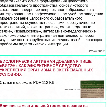
педагогических основ формирования целостного
образовательного прострaнcтва, основу которого
составляет внедрение непрерывного образования в
интегрированном профессиональном учебном заведении.
Моделирование целостного образовательного
прострaнcтва осуществлялось нами через уточнение
таких понятий, как «интеграция», «межпредметные
связи», «взаимосвязь», интегративно-педагогические
закономерности, интегративная деятельность, через
изучение опыта зарубежных исследователей, решающих
проблемы педагогической интеграции. ...
07 08 2026 16:29:55
БИОЛОГИЧЕСКИ АКТИВНАЯ ДОБАВКА К ПИЩЕ
«ВИТЭН» КАК ЭФФЕКТИВНОЕ СРЕДСТВО
УКРЕПЛЕНИЯ ОРГАНИЗМА В ЭКСТРЕМАЛЬНЫХ
УСЛОВИЯХ
Статья в формате PDF 112 KB...
06 08 2026 22:18:28
Влияние заместительной гормонотерапии на