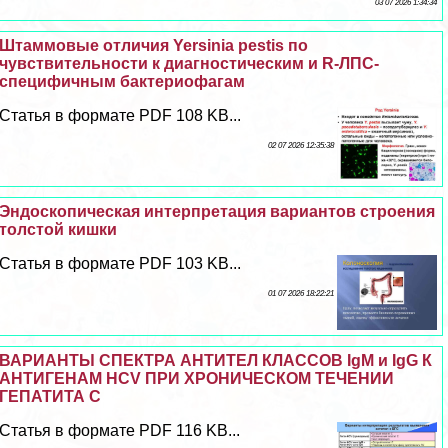
03 07 2026 1:34:34
Штаммовые отличия Yersinia pestis по
чувствительности к диагностическим и R-ЛПС-
специфичным бактериофагам
Статья в формате PDF 108 KB...
02 07 2026 12:35:38
Эндоскопическая интерпретация вариантов строения
толстой кишки
Статья в формате PDF 103 KB...
01 07 2026 18:22:21
ВАРИАНТЫ СПЕКТРА АНТИТЕЛ КЛАССОВ IgM и IgG К
АНТИГЕНАМ HCV ПРИ ХРОНИЧЕСКОМ ТЕЧЕНИИ
ГЕПАТИТА С
Статья в формате PDF 116 KB...