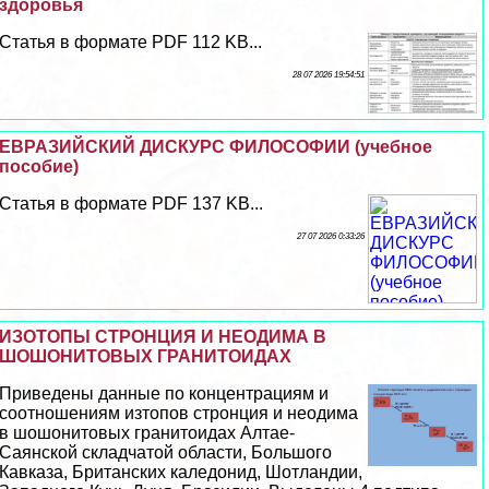
здоровья
Статья в формате PDF 112 KB...
28 07 2026 19:54:51
ЕВРАЗИЙСКИЙ ДИСКУРС ФИЛОСОФИИ (учебное
пособие)
Статья в формате PDF 137 KB...
27 07 2026 0:33:26
ИЗОТОПЫ СТРОНЦИЯ И НЕОДИМА В
ШОШОНИТОВЫХ ГРАНИТОИДАХ
Приведены данные по концентрациям и
соотношениям изтопов стронция и неодима
в шошонитовых гранитоидах Алтае-
Саянской складчатой области, Большого
Кавказа, Британских каледонид, Шотландии,