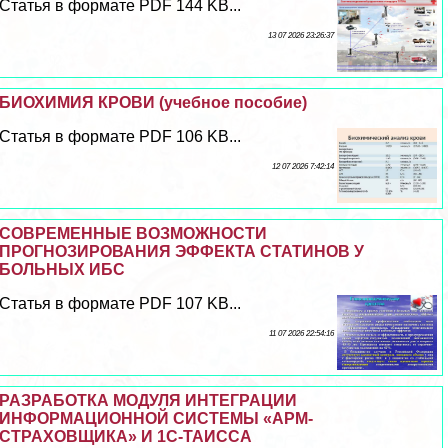
Статья в формате PDF 144 KB...
13 07 2026 23:26:37
БИОХИМИЯ КРОВИ (учебное пособие)
Статья в формате PDF 106 KB...
12 07 2026 7:42:14
СОВРЕМЕННЫЕ ВОЗМОЖНОСТИ
ПРОГНОЗИРОВАНИЯ ЭФФЕКТА СТАТИНОВ У
БОЛЬНЫХ ИБС
Статья в формате PDF 107 KB...
11 07 2026 22:54:16
РАЗРАБОТКА МОДУЛЯ ИНТЕГРАЦИИ
ИНФОРМАЦИОННОЙ СИСТЕМЫ «АРМ-
СТРАХОВЩИКА» И 1С-ТАИССА