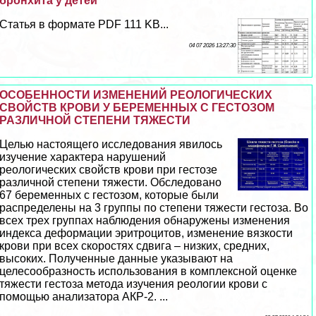
бронхита у детей
Статья в формате PDF 111 KB...
04 07 2026 13:27:30
ОСОБЕННОСТИ ИЗМЕНЕНИЙ РЕОЛОГИЧЕСКИХ
СВОЙСТВ КРОВИ У БЕРЕМЕННЫХ С ГЕСТОЗОМ
РАЗЛИЧНОЙ СТЕПЕНИ ТЯЖЕСТИ
Целью настоящего исследования явилось
изучение хаpaктера нарушений
реологических свойств крови при гестозе
различной степени тяжести. Обследовано
67 беременных с гестозом, которые были
распределены на 3 группы по степени тяжести гестоза. Во
всех трех группах наблюдения обнаружены изменения
индекса деформации эритроцитов, изменение вязкости
крови при всех скоростях сдвига – низких, средних,
высоких. Полученные данные указывают на
целесообразность использования в комплексной оценке
тяжести гестоза метода изучения реологии крови с
помощью анализатора АКР-2. ...