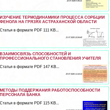
22 07 2026 5:45:21
ИЗУЧЕНИЕ ТЕРМОДИНАМИКИ ПРОЦЕССА СОРБЦИИ
ФЕНОЛА НА ГРЯЗЯХ АСТРАХАНСКОЙ ОБЛАСТИ
Статья в формате PDF 111 KB...
21 07 2026 10:54:40
ВЗАИМОСВЯЗЬ СПОСОБНОСТЕЙ И
ПРОФЕССИОНАЛЬНОГО СТАНОВЛЕНИЯ УЧИТЕЛЯ
Статья в формате PDF 147 KB...
20 07 2026 13:18:33
МЕТОДЫ ПОДДЕРЖАНИЯ РАБОТОСПОСОБНОСТИ
ПЕРСОНАЛА БАНКА
Статья в формате PDF 115 KB...