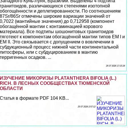
Западного Кунь-Луня, Бразилии. Выделены 4 подтипа
гранитоидов, различающихся степенями изотопной
обогощённости и деплетированности. По соотношениям
87Sr/86Sr отмечены широкие вариации значений от
0,7022 (мантийные значения) до 0,712958 (компонент
обогащённой мантии c контаминацией корового
материала). Все подтипы шошонитовых гранитоидов
тяготеют к компонентам обогащённой мантии типов EM I и
EM II. Это связывается с допущением о вовлечении в
субдукционный процесс нижней части континентальной
литосферы, или с субдуцированием в мантию
терригенных осадков. ...
26 07 2026 17:15:34
ИЗУЧЕНИЕ МИКОРИЗЫ PLATANTHERA BIFOLIA (L.)
RICH. В ЛЕСНЫХ СООБЩЕСТВАХ ТЮМЕНСКОЙ
ОБЛАСТИ
Статья в формате PDF 104 KB...
25 07 2026 2:57:12