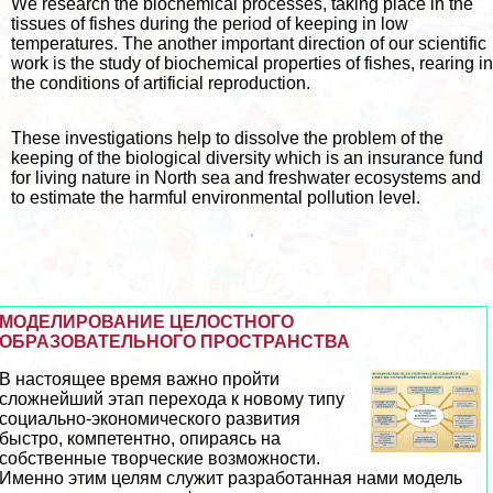
We research the biochemical processes, taking place in the
tissues of fishes during the period of keeping in low
temperatures. The another important direction of our scientific
work is the study of biochemical properties of fishes, rearing in
the conditions of artificial reproduction.
These investigations help to dissolve the problem of the
keeping of the biological diversity which is an insurance fund
for living nature in North sea and freshwater ecosystems and
to estimate the harmful environmental pollution level.
МОДЕЛИРОВАНИЕ ЦЕЛОСТНОГО
ОБРАЗОВАТЕЛЬНОГО ПРОСТРАНСТВА
В настоящее время важно пройти
сложнейший этап перехода к новому типу
социально-экономического развития
быстро, компетентно, опираясь на
собственные творческие возможности.
Именно этим целям служит разработанная нами модель