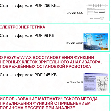
Статья в формате PDF 266 KB...
10 07 2026 4:35:46
ЭЛЕКТРОЭНЕРГЕТИКА
Статья в формате PDF 98 KB...
09 07 2026 22:50:17
О РЕЗУЛЬТАТАХ ВОССТАНОВЛЕНИЯ ФУНКЦИИ
НЕРВНЫХ КЛЕТОК ЗРИТЕЛЬНОГО АНАЛИЗАТОРА,
ПОВРЕЖДЁННЫХ ОСТАНОВКОЙ КРОВОТОКА
Статья в формате PDF 145 KB...
08 07 2026 6:40:53
ИСПОЛЬЗОВАНИЕ МАТЕМАТИЧЕСКОГО МЕТОДА
ПРИБЛИЖЕНИЯ ФУНКЦИЙ С ПРИМЕНЕНИЕМ
ПОЛИНОМА БЕССЕЛЯ ПРИ АНАЛИЗЕ