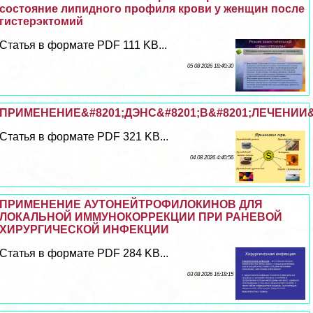
состояние липидного профиля крови у женщин после
гистерэктомий
Статья в формате PDF 111 KB...
05 08 2026 18:40:30
ПРИМЕНЕНИЕ&#8201;ДЭНС&#8201;В&#8201;ЛЕЧЕНИИ&
Статья в формате PDF 321 KB...
04 08 2026 4:40:56
ПРИМЕНЕНИЕ АУТОНЕЙТРОФИЛОКИНОВ ДЛЯ
ЛОКАЛЬНОЙ ИММУНОКОРРЕКЦИИ ПРИ РАНЕВОЙ
ХИРУРГИЧЕСКОЙ ИНФЕКЦИИ
Статья в формате PDF 284 KB...
03 08 2026 16:18:15