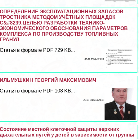
ОПРЕДЕЛЕНИЕ ЭКСПЛУАТАЦИОННЫХ ЗАПАСОВ
ТРОСТНИКА МЕТОДОМ УЧЁТНЫХ ПЛОЩАДОК
С&#8239;ЦЕЛЬЮ РАЗРАБОТКИ ТЕХНИКО-
ЭКОНОМИЧЕСКОГО ОБОСНОВАНИЯ ПАРАМЕТРОВ
КОМПЛЕКСА ПО ПРОИЗВОДСТВУ ТОПЛИВНЫХ
ГРАНУЛ
Статья в формате PDF 729 KB...
30 07 2026 4:25:23
ИЛЬМУШКИН ГЕОРГИЙ МАКСИМОВИЧ
Статья в формате PDF 108 KB...
29 07 2026 13:21:11
Состояние местной клеточной защиты верхних
дыхательных путей у детей в зависимости от группы