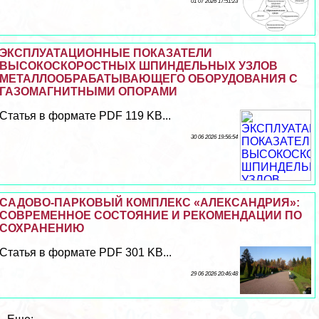
01 07 2026 17:51:23
ЭКСПЛУАТАЦИОННЫЕ ПОКАЗАТЕЛИ
ВЫСОКОСКОРОСТНЫХ ШПИНДЕЛЬНЫХ УЗЛОВ
МЕТАЛЛООБРАБАТЫВАЮЩЕГО ОБОРУДОВАНИЯ С
ГАЗОМАГНИТНЫМИ ОПОРАМИ
Статья в формате PDF 119 KB...
30 06 2026 19:56:54
САДОВО-ПАРКОВЫЙ КОМПЛЕКС «АЛЕКСАНДРИЯ»:
СОВРЕМЕННОЕ СОСТОЯНИЕ И РЕКОМЕНДАЦИИ ПО
СОХРАНЕНИЮ
Статья в формате PDF 301 KB...
29 06 2026 20:46:48