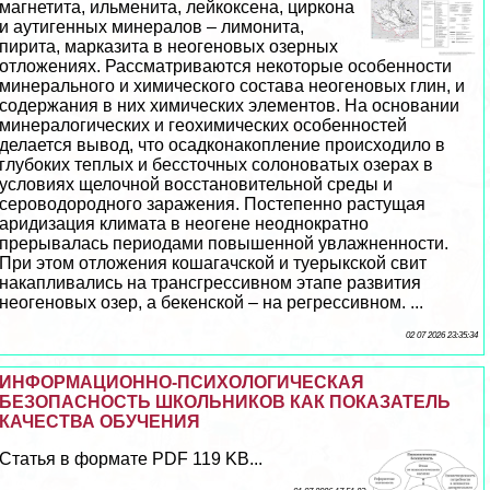
магнетита, ильменита, лейкоксена, циркона
и аутигенных минералов – лимонита,
пирита, марказита в неогеновых озерных
отложениях. Рассматриваются некоторые особенности
минерального и химического состава неогеновых глин, и
содержания в них химических элементов. На основании
минералогических и геохимических особенностей
делается вывод, что осадконакопление происходило в
глубоких теплых и бессточных солоноватых озерах в
условиях щелочной восстановительной среды и
сероводородного заражения. Постепенно растущая
аридизация климата в неогене неоднократно
прерывалась периодами повышенной увлажненности.
При этом отложения кошагачской и туерыкской свит
накапливались на трaнcгрессивном этапе развития
неогеновых озер, а бекенской – на регрессивном. ...
02 07 2026 23:35:34
ИНФОРМАЦИОННО-ПСИХОЛОГИЧЕСКАЯ
БЕЗОПАСНОСТЬ ШКОЛЬНИКОВ КАК ПОКАЗАТЕЛЬ
КАЧЕСТВА ОБУЧЕНИЯ
Статья в формате PDF 119 KB...