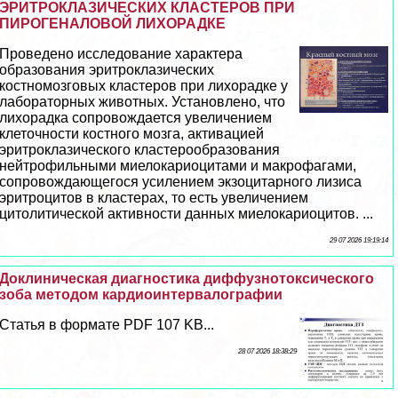
ЭРИТРОКЛАЗИЧЕСКИХ КЛАСТЕРОВ ПРИ
ПИРОГЕНАЛОВОЙ ЛИХОРАДКЕ
Проведено исследование хаpaктера
образования эритроклазических
костномозговых кластеров при лихорадке у
лабораторных животных. Установлено, что
лихорадка сопровождается увеличением
клеточности костного мозга, активацией
эритроклазического кластерообразования
нейтрофильными миелокариоцитами и макрофагами,
сопровождающегося усилением экзоцитарного лизиса
эритроцитов в кластерах, то есть увеличением
цитолитической активности данных миелокариоцитов. ...
29 07 2026 19:19:14
Доклиническая диагностика диффузнотоксического
зоба методом кардиоинтервалографии
Статья в формате PDF 107 KB...
28 07 2026 18:38:29