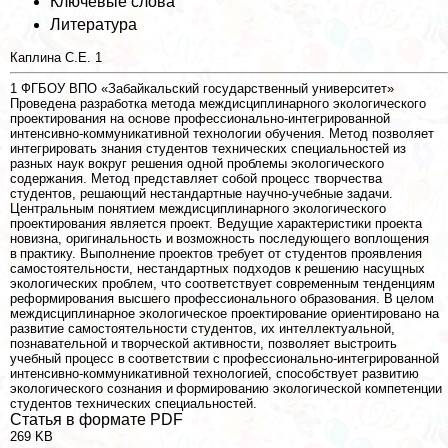
Ключевые слова
Литература
Каплина С.Е.
1
1
ФГБОУ ВПО «Забайкальский государственный университет»
Проведена разработка метода междисциплинарного экологического
проектирования на основе профессионально-интегрированной
интенсивно-коммуникативной технологии обучения. Метод позволяет
интегрировать знания студентов технических специальностей из
разных наук вокруг решения одной проблемы экологического
содержания. Метод представляет собой процесс творчества
студентов, решающий нестандартные научно-учебные задачи.
Центральным понятием междисциплинарного экологического
проектирования является проект. Ведущие хаpaктеристики проекта
новизна, оригинальность и возможность последующего воплощения
в пpaктику. Выполнение проектов требует от студентов проявления
самостоятельности, нестандартных подходов к решению насущных
экологических проблем, что соответствует современным тенденциям
реформирования высшего профессионального образования. В целом
междисциплинарное экологическое проектирование ориентировано на
развитие самостоятельности студентов, их интеллектуальной,
познавательной и творческой активности, позволяет выстроить
учебный процесс в соответствии с профессионально-интегрированной
интенсивно-коммуникативной технологией, способствует развитию
экологического сознания и формированию экологической компетенции
студентов технических специальностей.
Статья в формате PDF
269 KB