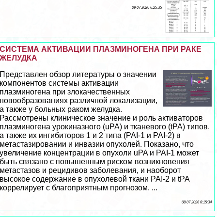
09 07 2026 6:25:35
СИСТЕМА АКТИВАЦИИ ПЛАЗМИНОГЕНА ПРИ РАКЕ
ЖЕЛУДКА
Представлен обзор литературы о значении
компонентов системы активации
плазминогена при злокачественных
новообразованиях различной локализации,
а также у больных paком желудка.
Рассмотрены клиническое значение и роль активаторов
плазминогена урокиназного (uPA) и тканевого (tPA) типов,
а также их ингибиторов 1 и 2 типа (PAI-1 и PAI-2) в
метастазировании и инвазии опухолей. Показано, что
увеличение концентрации в опухоли uPA и PAI-1 может
быть связано с повышенным риском возникновения
метастазов и рецидивов заболевания, и наоборот
высокое содержание в опухолевой ткани PAI-2 и tPA
коррелирует с благоприятным прогнозом. ...
08 07 2026 6:15:34