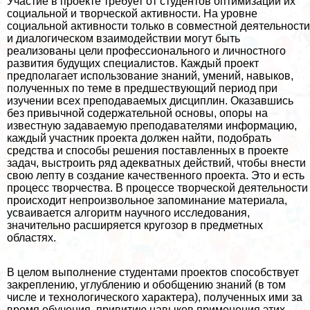
Участие в проекте требует от студентов оптимизации их
социальной и творческой активности. На уровне
социальной активности только в совместной деятельности
и диалогическом взаимодействии могут быть
реализованы цели профессионального и личностного
развития будущих специалистов. Каждый проект
предполагает использование знаний, умений, навыков,
полученных по теме в предшествующий период при
изучении всех преподаваемых дисциплин. Оказавшись
без привычной содержательной основы, опоры на
известную задаваемую преподавателями информацию,
каждый участник проекта должен найти, подобрать
средства и способы решения поставленных в проекте
задач, выстроить ряд адекватных действий, чтобы внести
свою лепту в создание качественного проекта. Это и есть
процесс творчества. В процессе творческой деятельности
происходит непроизвольное запоминание материала,
усваивается алгоритм научного исследования,
значительно расширяется кругозор в предметных
областях.
В целом выполнение студентами проектов способствует
закреплению, углублению и обобщению знаний (в том
числе и технологического хаpaктера), полученных ими за
время обучения, привитию навыков применения этих