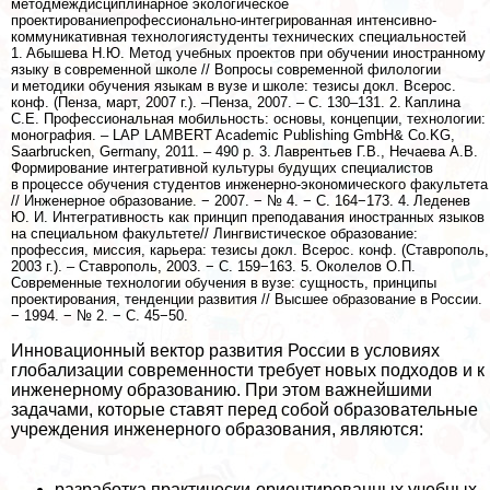
методмеждисциплинарное экологическое
проектированиепрофессионально-интегрированная интенсивно-
коммуникативная технологиястуденты технических специальностей
1. Абышева Н.Ю. Метод учебных проектов при обучении иностранному
языку в современной школе // Вопросы современной филологии
и методики обучения языкам в вузе и школе: тезисы докл. Всерос.
конф. (Пенза, март, 2007 г.). –Пенза, 2007. – С. 130–131. 2. Каплина
С.Е. Профессиональная мобильность: основы, концепции, технологии:
монография. – LAP LAMBERT Academic Publishing GmbH& Co.KG,
Saarbrucken, Germany, 2011. – 490 p. 3. Лаврентьев Г.В., Нечаева А.В.
Формирование интегративной культуры будущих специалистов
в процессе обучения студентов инженерно-экономического факультета
// Инженерное образование. − 2007. − № 4. − С. 164−173. 4. Леденев
Ю. И. Интегративность как принцип преподавания иностранных языков
на специальном факультете// Лингвистическое образование:
профессия, миссия, карьера: тезисы докл. Всерос. конф. (Ставрополь,
2003 г.). – Ставрополь, 2003. − С. 159−163. 5. Околелов О.П.
Современные технологии обучения в вузе: сущность, принципы
проектирования, тенденции развития // Высшее образование в России.
− 1994. − № 2. − С. 45−50.
Инновационный вектор развития России в условиях
глобализации современности требует новых подходов и к
инженерному образованию. При этом важнейшими
задачами, которые ставят перед собой образовательные
учреждения инженерного образования, являются:
разработка пpaктически-ориентированных учебных