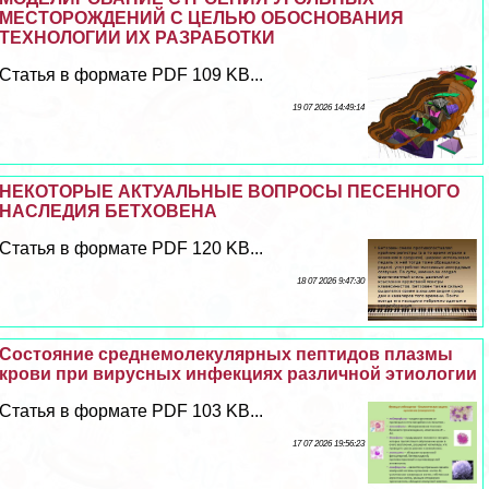
МЕСТОРОЖДЕНИЙ С ЦЕЛЬЮ ОБОСНОВАНИЯ
ТЕХНОЛОГИИ ИХ РАЗРАБОТКИ
Статья в формате PDF 109 KB...
19 07 2026 14:49:14
НЕКОТОРЫЕ АКТУАЛЬНЫЕ ВОПРОСЫ ПЕСЕННОГО
НАСЛЕДИЯ БЕТХОВЕНА
Статья в формате PDF 120 KB...
18 07 2026 9:47:30
Состояние среднемолекулярных пептидов плазмы
крови при вирусных инфекциях различной этиологии
Статья в формате PDF 103 KB...
17 07 2026 19:56:23