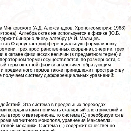
 Минковского (А.Д. Александров. Хроногеометрия: 1968).
рона). Алгебра октав не используется в физике (Ю.Б.
держит бинарно лиеву алгебру (А.И. Мальцев.
октав
О
допускает дифференциальную формулировку
емени, трех прострaнcтвенных координат, энергии, трех
 в октаве физических величин (в предметном терме) и
ераторном терме) осуществляется, по размерности, с
орный терм октетной физики аналогичен образующим
 и предметного термов также принадлежит прострaнcтву
оге получаем систему дифференциальных уравнений:
одействий. Эта система в предельных переходах
ыми координатами понимать скалярный электрический и
ы второго кватерниона, то система (1) преобразуется в
кроме магнитного монополя, уравнения Максвелла.
нтовой механики. Система (1) содержит качественно
мме классических теорий.