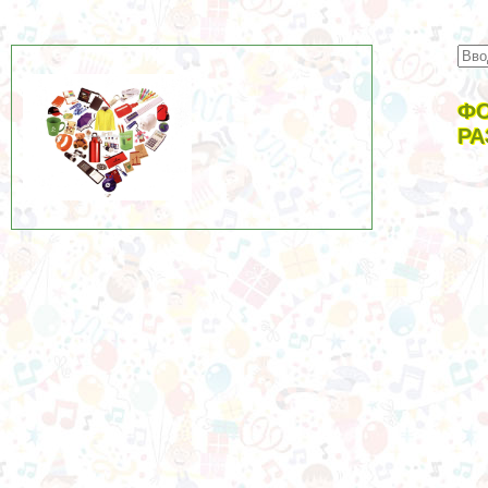
ФО
РА