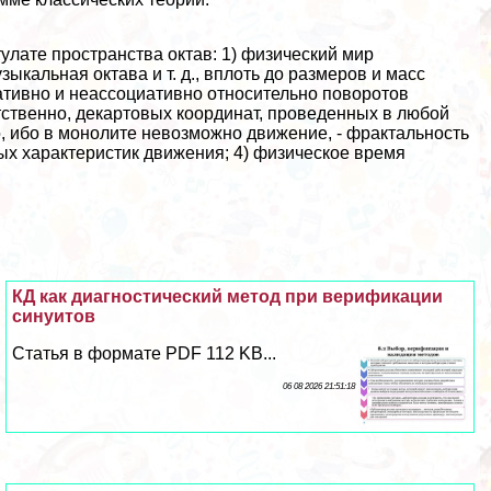
лате прострaнcтва октав: 1) физический мир
ыкальная октава и т. д., вплоть до размеров и масс
ативно и неассоциативно относительно поворотов
етственно, декартовых координат, проведенных в любой
, ибо в монолите невозможно движение, - фpaктальность
ых хаpaктеристик движения; 4) физическое время
КД как диагностический метод при верификации
синуитов
Статья в формате PDF 112 KB...
06 08 2026 21:51:18