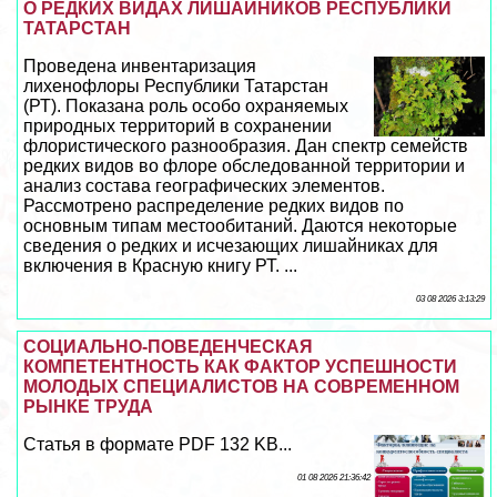
О РЕДКИХ ВИДАХ ЛИШАЙНИКОВ РЕСПУБЛИКИ
ТАТАРСТАН
Проведена инвентаризация
лихенофлоры Республики Татарстан
(РТ). Показана роль особо охраняемых
природных территорий в сохранении
флористического разнообразия. Дан спектр семейств
редких видов во флоре обследованной территории и
анализ состава географических элементов.
Рассмотрено распределение редких видов по
основным типам местообитаний. Даются некоторые
сведения о редких и исчезающих лишайниках для
включения в Красную книгу РТ. ...
03 08 2026 3:13:29
СОЦИАЛЬНО-ПОВЕДЕНЧЕСКАЯ
КОМПЕТЕНТНОСТЬ КАК ФАКТОР УСПЕШНОСТИ
МОЛОДЫХ СПЕЦИАЛИСТОВ НА СОВРЕМЕННОМ
РЫНКЕ ТРУДА
Статья в формате PDF 132 KB...
01 08 2026 21:36:42