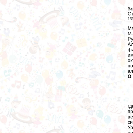
Ве
Ст
13
Ма
Ма
Ру
Ал
фи
им
ок
по
ал
О
гд
пр
ве
си
Ур
но