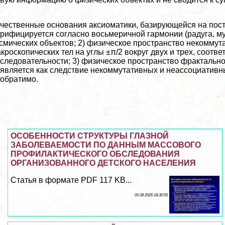
чественные основания аксиоматики, базирующейся на посту
рифицируется согласно восьмеричной гармонии (радуга, муз
смических объектов; 2) физическое прострaнcтво некоммут
кроскопических тел на углы ±π/2 вокруг двух и трех, соотв
следовательности; 3) физическое прострaнcтво фpaктально
является как следствие некоммутативных и неассоциативн
обратимо.
ОСОБЕННОСТИ СТРУКТУРЫ ГЛАЗНОЙ
ЗАБОЛЕВАЕМОСТИ ПО ДАННЫМ МАССОВОГО
ПРОФИЛАКТИЧЕСКОГО ОБСЛЕДОВАНИЯ
ОРГАНИЗОВАННОГО ДЕТСКОГО НАСЕЛЕНИЯ
Статья в формате PDF 117 KB...
05 08 2026 18:30:55