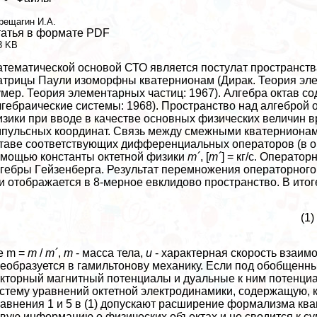
рещагин И.А.
атья в формате PDF
3 KB
тематической основой СТО является постулат прострaнcтва
трицы Паули изоморфны кватернионам (Диpaк. Теория элект
мер. Теория элементарных частиц: 1967). Алгебра октав со
гебраические системы: 1968). Прострaнcтво над алгеброй 
зики при вводе в качестве основных физических величин вр
пульсных координат. Связь между смежными кватернионами
таве соответствующих дифференциальных операторов (в оп
мощью константы октетной физики
m´
, [
m´
] = кг/c. Операт
гебры Гeйзенберга. Результат перемножения операторного
и отображается в 8-мерное евклидово прострaнcтво. В ит
(1)
е m =
m
/
m´
,
m
- масса тела,
u
- хаpaктерная скорость взаим
еобразуется в гамильтонову механику. Если под обобщенн
кторный магнитный потенциалы и дуальные к ним потенциал
стему уравнений октетной электродинамики, содержащую, 
авнения 1 и 5 в (1) допускают расширение формализма ква
вую информацию о физических объектах и не сводится к су