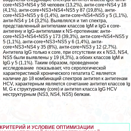
core+NS3+NS4 у 58 человек (13,2%), анти-core+NS4 у 18
(4,1%), анти-core+NS3+NS4+NS5 у 87 (19,8%), анти-
core+NS3+NS5 у 6 (1,4%), анти-core+NS4+NS5 у 5 (1,1%),
анти-NS4 у 14 (3,2%). Выявлялся и тип спектра,
представленный антителами классов IgM и IgG к core-
антигену и IgG-антителами к NS-протеинам: анти-
core+NS3+NS4+NS5 у 173 (39,3%), анти-core+NS4+NS5 у
5 (1,1%), анти-core+NS3+NS5 у 6 (1,4%), анти-
core+NS3+NS4 у 35 (8%), анти-core+NS3 у 12 (2,7%).
Антитела IgG только к core, при отсутствии их к NS3, NS4,
NS5 были выявлены у 19 (4,3%), а обоих классов IgM и
IgG у 5 (1,1%). Таким образом, проведенное
исследование показывает, что серологической
хаpaктеристикой хронического гепатита С является
наличие до 18 комбинаций спектров антител к антигенам
HCV, хаpaктерным является сочетание антител классов Ig
M, G к структурному (core) и антител класса IgG HCV
неструктурным (NS3, NS4, NS5) белкам.
КРИТЕРИЙ И УСЛОВИЕ ОПТИМИЗАЦИИ