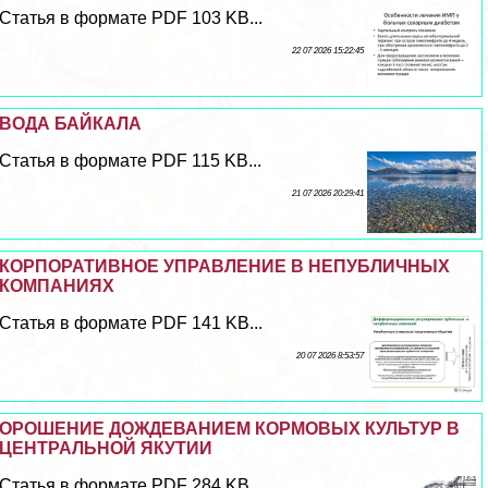
Статья в формате PDF 103 KB...
22 07 2026 15:22:45
ВОДА БАЙКАЛА
Статья в формате PDF 115 KB...
21 07 2026 20:29:41
КОРПОРАТИВНОЕ УПРАВЛЕНИЕ В НЕПУБЛИЧНЫХ
КОМПАНИЯХ
Статья в формате PDF 141 KB...
20 07 2026 8:53:57
ОРОШЕНИЕ ДОЖДЕВАНИЕМ КОРМОВЫХ КУЛЬТУР В
ЦЕНТРАЛЬНОЙ ЯКУТИИ
Статья в формате PDF 284 KB...