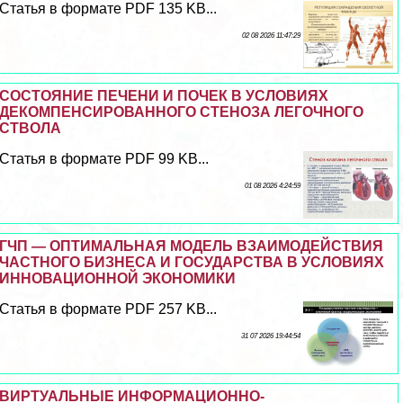
Статья в формате PDF 135 KB...
02 08 2026 11:47:29
СОСТОЯНИЕ ПЕЧЕНИ И ПОЧЕК В УСЛОВИЯХ
ДЕКОМПЕНСИРОВАННОГО СТЕНОЗА ЛЕГОЧНОГО
СТВОЛА
Статья в формате PDF 99 KB...
01 08 2026 4:24:59
ГЧП — ОПТИМАЛЬНАЯ МОДЕЛЬ ВЗАИМОДЕЙСТВИЯ
ЧАСТНОГО БИЗНЕСА И ГОСУДАРСТВА В УСЛОВИЯХ
ИННОВАЦИОННОЙ ЭКОНОМИКИ
Статья в формате PDF 257 KB...
31 07 2026 19:44:54
ВИРТУАЛЬНЫЕ ИНФОРМАЦИОННО-