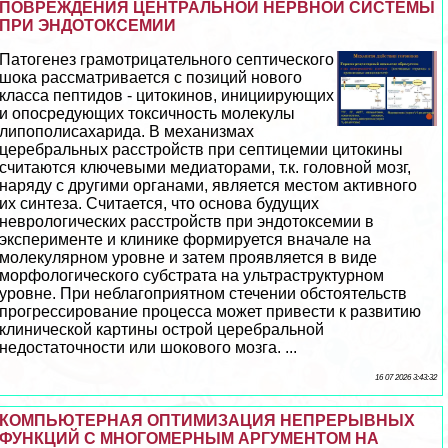
ПОВРЕЖДЕНИЯ ЦЕНТРАЛЬНОЙ НЕРВНОЙ СИСТЕМЫ
ПРИ ЭНДОТОКСЕМИИ
Патогенез грамотрицательного септического
шока рассматривается с позиций нового
класса пептидов - цитокинов, инициирующих
и опосредующих токсичность молекулы
липополисахарида. В механизмах
церебральных расстройств при септицемии цитокины
считаются ключевыми медиаторами, т.к. головной мозг,
наряду с другими органами, является местом активного
их синтеза. Считается, что основа будущих
неврологических расстройств при эндотоксемии в
эксперименте и клинике формируется вначале на
молекулярном уровне и затем проявляется в виде
морфологического субстрата на ультраструктурном
уровне. При нeблагоприятном стечении обстоятельств
прогрессирование процесса может привести к развитию
клинической картины острой церебральной
недостаточности или шокового мозга. ...
16 07 2026 3:43:32
КОМПЬЮТЕРНАЯ ОПТИМИЗАЦИЯ НЕПРЕРЫВНЫХ
ФУНКЦИЙ С МНОГОМЕРНЫМ АРГУМЕНТОМ НА