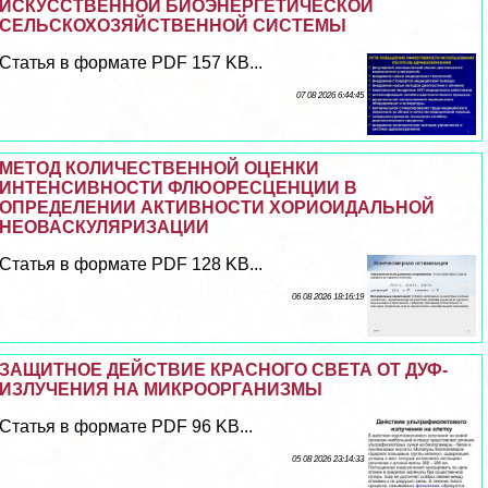
ИСКУССТВЕННОЙ БИОЭНЕРГЕТИЧЕСКОЙ
СЕЛЬСКОХОЗЯЙСТВЕННОЙ СИСТЕМЫ
Статья в формате PDF 157 KB...
07 08 2026 6:44:45
МЕТОД КОЛИЧЕСТВЕННОЙ ОЦЕНКИ
ИНТЕНСИВНОСТИ ФЛЮОРЕСЦЕНЦИИ В
ОПРЕДЕЛЕНИИ АКТИВНОСТИ ХОРИОИДАЛЬНОЙ
НЕОВАСКУЛЯРИЗАЦИИ
Статья в формате PDF 128 KB...
06 08 2026 18:16:19
ЗАЩИТНОЕ ДЕЙСТВИЕ КРАСНОГО СВЕТА ОТ ДУФ-
ИЗЛУЧЕНИЯ НА МИКРООРГАНИЗМЫ
Статья в формате PDF 96 KB...
05 08 2026 23:14:33