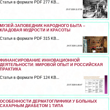
Статья в формате PDF 277 KB...
25 07 2026 11:37:58
МУЗЕЙ-ЗАПОВЕДНИК НАРОДНОГО БЫТА –
КЛАДОВАЯ МУДРОСТИ И КРАСОТЫ
Статья в формате PDF 315 KB...
24 07 2026 1:20:58
ФИНАНСИРОВАНИЕ ИННОВАЦИОННОЙ
ДЕЯТЕЛЬНОСТИ: МИРОВОЙ ОПЫТ И РОССИЙСКАЯ
ПРАКТИКА
Статья в формате PDF 124 KB...
23 07 2026 6:46:47
ОСОБЕННОСТИ ДЕРМАТОГЛИФИКИ У БОЛЬНЫХ
САХАРНЫМ ДИАБЕТОМ 1 ТИПА