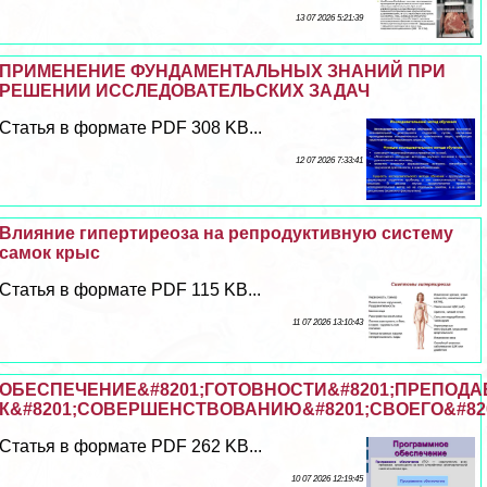
13 07 2026 5:21:39
ПРИМЕНЕНИЕ ФУНДАМЕНТАЛЬНЫХ ЗНАНИЙ ПРИ
РЕШЕНИИ ИССЛЕДОВАТЕЛЬСКИХ ЗАДАЧ
Статья в формате PDF 308 KB...
12 07 2026 7:33:41
Влияние гипертиреоза на репродуктивную систему
самок крыс
Статья в формате PDF 115 KB...
11 07 2026 13:10:43
ОБЕСПЕЧЕНИЕ&#8201;ГОТОВНОСТИ&#8201;ПРЕПОДА
К&#8201;СОВЕРШЕНСТВОВАНИЮ&#8201;СВОЕГО&#8
Статья в формате PDF 262 KB...
10 07 2026 12:19:45