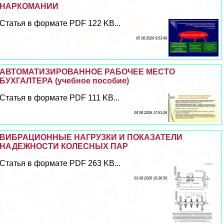
НАРКОМАНИИ
Статья в формате PDF 122 KB...
05 08 2026 9:53:48
АВТОМАТИЗИРОВАННОЕ РАБОЧЕЕ МЕСТО
БУХГАЛТЕРА (учебное пособие)
Статья в формате PDF 111 KB...
04 08 2026 17:51:26
ВИБРАЦИОННЫЕ НАГРУЗКИ И ПОКАЗАТЕЛИ
НАДЕЖНОСТИ КОЛЕСНЫХ ПАР
Статья в формате PDF 263 KB...
03 08 2026 19:36:50