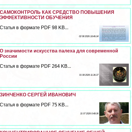
САМОКОНТРОЛЬ КАК СРЕДСТВО ПОВЫШЕНИЯ
ЭФФЕКТИВНОСТИ ОБУЧЕНИЯ
Статья в формате PDF 98 KB...
02 08 2026 18:46:34
О значимости искусства палеха для современной
России
Статья в формате PDF 264 KB...
01 08 2026 11:36:37
ЗИНЧЕНКО СЕРГЕЙ ИВАНОВИЧ
Статья в формате PDF 75 KB...
31 07 2026 0:48:36