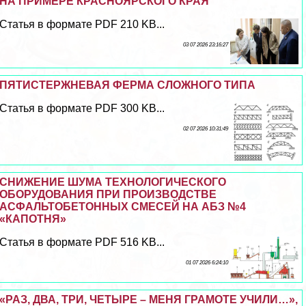
НА ПРИМЕРЕ КРАСНОЯРСКОГО КРАЯ
Статья в формате PDF 210 KB...
03 07 2026 23:16:27
ПЯТИСТЕРЖНЕВАЯ ФЕРМА СЛОЖНОГО ТИПА
Статья в формате PDF 300 KB...
02 07 2026 10:31:49
СНИЖЕНИЕ ШУМА ТЕХНОЛОГИЧЕСКОГО
ОБОРУДОВАНИЯ ПРИ ПРОИЗВОДСТВЕ
АСФАЛЬТОБЕТОННЫХ СМЕСЕЙ НА АБЗ №4
«КАПОТНЯ»
Статья в формате PDF 516 KB...
01 07 2026 6:24:10
«РАЗ, ДВА, ТРИ, ЧЕТЫРЕ – МЕНЯ ГРАМОТЕ УЧИЛИ…»,