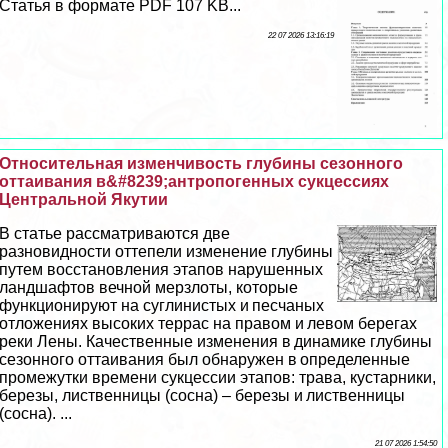
Статья в формате PDF 107 KB...
22 07 2026 13:16:19
Относительная изменчивость глубины сезонного
оттаивания в&#8239;антропогенных сукцессиях
Центральной Якутии
В статье рассматриваются две
разновидности оттепели изменение глубины
путем восстановления этапов нарушенных
ландшафтов вечной мерзлоты, которые
функционируют на суглинистых и песчаных
отложениях высоких террас на правом и левом берегах
реки Лены. Качественные изменения в динамике глубины
сезонного оттаивания был обнаружен в определенные
промежутки времени сукцессии этапов: трава, кустарники,
березы, лиственницы (сосна) – березы и лиственницы
(сосна). ...
21 07 2026 1:54:50