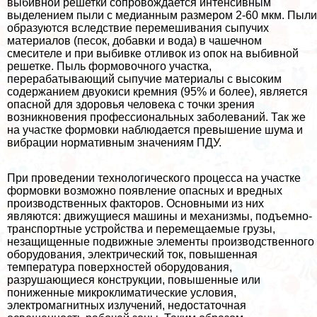
выбивной решетки сопровождается интенсивным
выделением пыли с медианным размером 2-60 мкм. Пыли
образуются вследствие перемешивания сыпучих
материалов (песок, добавки и вода) в чашечном
смесителе и при выбивке отливок из опок на выбивной
решетке. Пыль формовочного участка,
переpaбатывающий сыпучие материалы с высоким
содержанием двуокиси кремния (95% и более), является
опасной для здоровья человека с точки зрения
возникновения профессиональных заболеваний. Так же
на участке формовки наблюдается превышение шума и
вибрации нормативным значениям ПДУ.
При проведении технологического процесса на участке
формовки возможно появление опасных и вредных
производственных факторов. Основными из них
являются: движущиеся машины и механизмы, подъемно-
трaнcпортные устройства и перемещаемые грузы,
незащищенные подвижные элементы производственного
оборудования, электрический ток, повышенная
температура поверхностей оборудования,
разрушающиеся конструкции, повышенные или
пониженные микроклиматические условия,
электромагнитных излучений, недостаточная