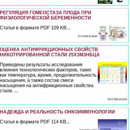
РЕГУЛЯЦИЯ ГОМЕОСТАЗА ПЛОДА ПРИ
ФИЗИОЛОГИЧЕСКОЙ БЕРЕМЕННОСТИ
Статья в формате PDF 109 KB...
27 07 2026 21:48:48
ОЦЕНКА АНТИФРИКЦИОННЫХ СВОЙСТВ
НИКОТРИРОВАННОЙ СТАЛИ 25Х3М3НБЦА
Приведены результаты исследования
влияния технологических факторов, таких
как температура, время, продолжительность
насыщения, а также состав смеси
насыщения на антифрикционные свойства
стали. ...
26 07 2026 10:16:50
НАДЕЖДА И РЕАЛЬНОСТЬ ОНКОИММУНОЛОГИИ
Статья в формате PDF 114 KB...