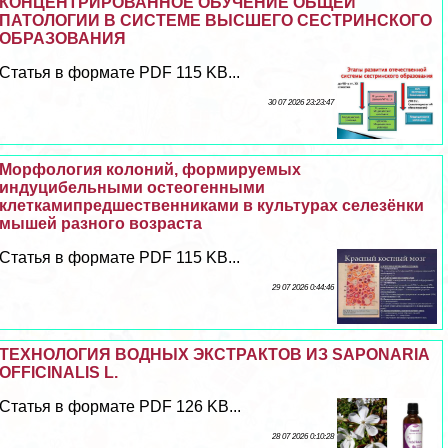
КОНЦЕНТРИРОВАННОЕ ОБУЧЕНИЕ ОБЩЕЙ
ПАТОЛОГИИ В СИСТЕМЕ ВЫСШЕГО СЕСТРИНСКОГО
ОБРАЗОВАНИЯ
Статья в формате PDF 115 KB...
30 07 2026 23:23:47
Морфология колоний, формируемых
индуцибельными остеогенными
клеткамипредшественниками в культурах селезёнки
мышей разного возраста
Статья в формате PDF 115 KB...
29 07 2026 0:44:46
ТЕХНОЛОГИЯ ВОДНЫХ ЭКСТРАКТОВ ИЗ SAPONARIA
OFFICINALIS L.
Статья в формате PDF 126 KB...
28 07 2026 0:10:28