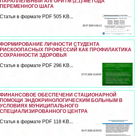
ПАРАЛЛЕЛЬНЫЙ АЛГОРИТМ (2,1)-МЕТОДА
ПЕРЕМЕННОГО ШАГА
Статья в формате PDF 505 KB...
08 07 2026 6:56:13
ФОРМИРОВАНИЕ ЛИЧНОСТИ СТУДЕНТА
РИСКООПАСНЫХ ПРОФЕССИЙ КАК ПРОФИЛАКТИКА
СОХРАННОСТИ ЗДОРОВЬЯ
Статья в формате PDF 296 KB...
07 07 2026 15:45:55
ФИНАНСОВОЕ ОБЕСПЕЧЕНИ СТАЦИОНАРНОЙ
ПОМОЩИ ЭНДОКРИНОЛОГИЧЕСКИМ БОЛЬНЫМ В
УСЛОВИЯХ МУНИЦИПАЛЬНОГО
СПЕЦИАЛИЗИРОВАННОГО ЦЕНТРА
Статья в формате PDF 118 KB...
06 07 2026 22:55:53