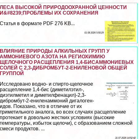
ЛЕСА ВЫСОКОЙ ПРИРОДООХРАННОЙ ЦЕННОСТИ
И&#8239;ПРОБЛЕМЫ ИХ СОХРАНЕНИЯ
Статья в формате PDF 276 KB...
01 08 2026 5:50:29
ВЛИЯНИЕ ПРИРОДЫ АЛКИЛЬНЫХ ГРУПП У
АММОНИЕВОГО АЗОТА НА РЕГИОХИМИЮ
ЩЕЛОЧНОГО РАСЩЕПЛЕНИЯ 1,4-БИСАММОНИЕВЫХ
СОЛЕЙ С 2,3-ДИБРОМБУТ-2-ЕНИЛЕНОВОЙ ОБЩЕЙ
ГРУППОЙ
Исследовано водно- и спирто-щелочное
расщепление 1,4-бис (диметилэтил-,
диэтилметил и диметилфенацил)-2,3-
дибромбут-2-ениленаммоний дигалоген-
идов. Показано, что в отличие от их
триметильного аналога, во всех случаях расщепление
протекает в довольно жестких условиях (высокие
температуры, избыток щелочи), с образованием сложной
смеси продуктов. ...
31 07 2026 14:52:42