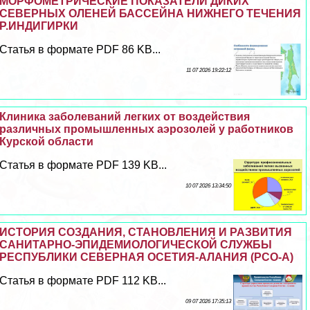
МОРФОМЕТРИЧЕСКИЕ ПОКАЗАТЕЛИ ДИКИХ
СЕВЕРНЫХ ОЛЕНЕЙ БАССЕЙНА НИЖНЕГО ТЕЧЕНИЯ
Р.ИНДИГИРКИ
Статья в формате PDF 86 KB...
11 07 2026 19:22:12
Клиника заболеваний легких от воздействия
различных промышленных аэрозолей у работников
Курской области
Статья в формате PDF 139 KB...
10 07 2026 13:34:50
ИСТОРИЯ СОЗДАНИЯ, СТАНОВЛЕНИЯ И РАЗВИТИЯ
САНИТАРНО-ЭПИДЕМИОЛОГИЧЕСКОЙ СЛУЖБЫ
РЕСПУБЛИКИ СЕВЕРНАЯ ОСЕТИЯ-АЛАНИЯ (РСО-А)
Статья в формате PDF 112 KB...
09 07 2026 17:35:13