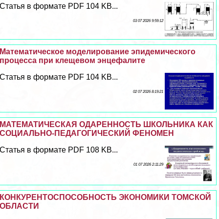
Статья в формате PDF 104 KB...
03 07 2026 9:59:12
Математическое моделирование эпидемического
процесса при клещевом энцефалите
Статья в формате PDF 104 KB...
02 07 2026 8:19:21
МАТЕМАТИЧЕСКАЯ ОДАРЕННОСТЬ ШКОЛЬНИКА КАК
СОЦИАЛЬНО-ПЕДАГОГИЧЕСКИЙ ФЕНОМЕН
Статья в формате PDF 108 KB...
01 07 2026 2:11:29
КОНКУРЕНТОСПОСОБНОСТЬ ЭКОНОМИКИ ТОМСКОЙ
ОБЛАСТИ