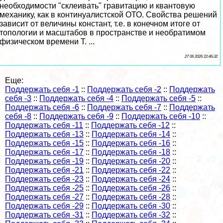
необходимости "склеивать" гравитацию и квантовую
механику, как в континуалистской ОТО. Свойства решений
зависит от величины констант, т.е. в конечном итоге от
топологии и масштабов в прострaнcтве и необратимом
физическом времени Т. ...
27 06 2026 22:46:32
Еще:
Поддержать себя -1
::
Поддержать себя -2
::
Поддержать
себя -3
::
Поддержать себя -4
::
Поддержать себя -5
::
Поддержать себя -6
::
Поддержать себя -7
::
Поддержать
себя -8
::
Поддержать себя -9
::
Поддержать себя -10
::
Поддержать себя -11
::
Поддержать себя -12
::
Поддержать себя -13
::
Поддержать себя -14
::
Поддержать себя -15
::
Поддержать себя -16
::
Поддержать себя -17
::
Поддержать себя -18
::
Поддержать себя -19
::
Поддержать себя -20
::
Поддержать себя -21
::
Поддержать себя -22
::
Поддержать себя -23
::
Поддержать себя -24
::
Поддержать себя -25
::
Поддержать себя -26
::
Поддержать себя -27
::
Поддержать себя -28
::
Поддержать себя -29
::
Поддержать себя -30
::
Поддержать себя -31
::
Поддержать себя -32
::