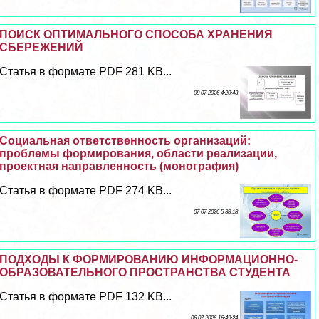
ПОИСК ОПТИМАЛЬНОГО СПОСОБА ХРАНЕНИЯ
СБЕРЕЖЕНИЙ
Статья в формате PDF 281 KB...
08 07 2026 4:20:43
Социальная ответственность организаций:
проблемы формирования, области реализации,
проектная направленность (монография)
Статья в формате PDF 274 KB...
07 07 2026 5:38:18
ПОДХОДЫ К ФОРМИРОВАНИЮ ИНФОРМАЦИОННО-
ОБРАЗОВАТЕЛЬНОГО ПРОСТРАНСТВА СТУДЕНТА
Статья в формате PDF 132 KB...
06 07 2026 16:49:24