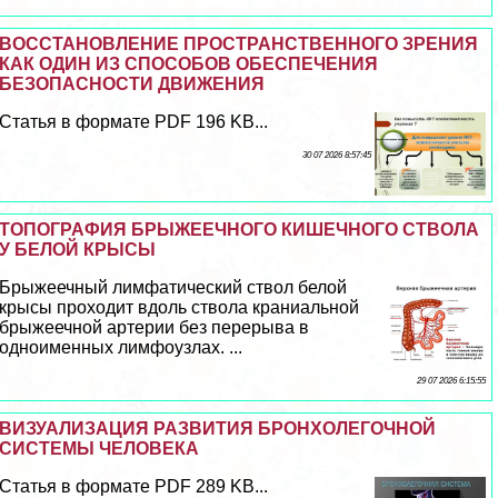
ВОССТАНОВЛЕНИЕ ПРОСТРАНСТВЕННОГО ЗРЕНИЯ
КАК ОДИН ИЗ СПОСОБОВ ОБЕСПЕЧЕНИЯ
БЕЗОПАСНОСТИ ДВИЖЕНИЯ
Статья в формате PDF 196 KB...
30 07 2026 8:57:45
ТОПОГРАФИЯ БРЫЖЕЕЧНОГО КИШЕЧНОГО СТВОЛА
У БЕЛОЙ КРЫСЫ
Брыжеечный лимфатический ствол белой
крысы проходит вдоль ствола краниальной
брыжеечной артерии без перерыва в
одноименных лимфоузлах. ...
29 07 2026 6:15:55
ВИЗУАЛИЗАЦИЯ РАЗВИТИЯ БРОНХОЛЕГОЧНОЙ
СИСТЕМЫ ЧЕЛОВЕКА
Статья в формате PDF 289 KB...