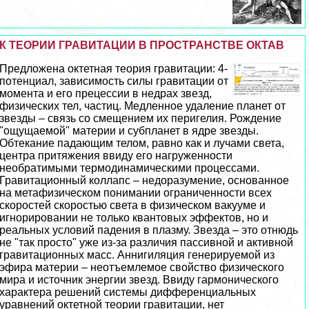
К ТЕОРИИ ГРАВИТАЦИИ В ПРОСТРАНСТВЕ ОКТАВ
Предложена октетная теория гравитации: 4-
потенциал, зависимость силы гравитации от
момента и его прецессии в недрах звезд,
физических тел, частиц. Медленное удаление планет от
звезды – связь со смещением их перигелия. Рождение
"ощущаемой" материи и субпланет в ядре звезды.
Обтекание падающим телом, равно как и лучами света,
центра притяжения ввиду его нагруженности
необратимыми термодинамическими процессами.
Гравитационный коллапс – недоразумение, основанное
на метафизическом понимании ограниченности всех
скоростей скоростью света в физическом вакууме и
игнорировании не только квантовых эффектов, но и
реальных условий падения в плазму. Звезда – это отнюдь
не "так просто" уже из-за различия пассивной и активной
гравитационных масс. Аннигиляция генерируемой из
эфира материи – неотъемлемое свойство физического
мира и источник энергии звезд. Ввиду гармонического
хаpaктера решений системы дифференциальных
уравнений октетной теории гравитации, нет