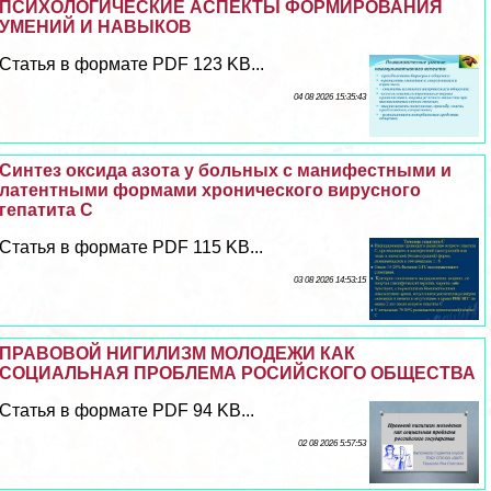
ПСИХОЛОГИЧЕСКИЕ АСПЕКТЫ ФОРМИРОВАНИЯ
УМЕНИЙ И НАВЫКОВ
Статья в формате PDF 123 KB...
04 08 2026 15:35:43
Синтез оксида азота у больных с манифестными и
латентными формами хронического вирусного
гепатита С
Статья в формате PDF 115 KB...
03 08 2026 14:53:15
ПРАВОВОЙ НИГИЛИЗМ МОЛОДЕЖИ КАК
СОЦИАЛЬНАЯ ПРОБЛЕМА РОСИЙСКОГО ОБЩЕСТВА
Статья в формате PDF 94 KB...
02 08 2026 5:57:53