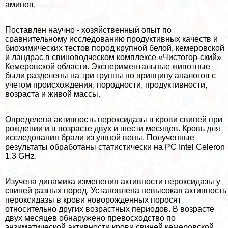
аминов.
Поставлен научно - хозяйственный опыт по
сравнительному исследованию продуктивных качеств и
биохимических тестов пород крупной белой, кемеровской
и ландрас в свиноводческом комплексе «Чистогор-ский»
Кемеровской области. Экспериментальные животные
были разделены на три группы по принципу аналогов с
учетом происхождения, породности, продуктивности,
возраста и живой массы.
Определена активность пероксидазы в крови свиней при
рождении и в возрасте двух и шести месяцев. Кровь для
исследования брали из ушной вены. Полученные
результаты обработаны статистически на PC Intel Celeron
1.3 GHz.
Изучена динамика изменения активности пероксидазы у
свиней разных пород. Установлена невысокая активность
пероксидазы в крови новорожденных поросят
относительно других возрастных периодов. В возрасте
двух месяцев обнаружено превосходство по
энзиматической активности крови свиней кемеровской