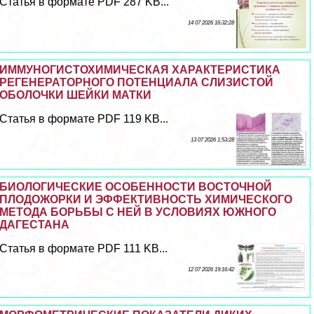
Статья в формате PDF 287 KB...
14 07 2026 16:32:28
ИММУНОГИСТОХИМИЧЕСКАЯ ХАРАКТЕРИСТИКА
РЕГЕНЕРАТОРНОГО ПОТЕНЦИАЛА СЛИЗИСТОЙ
ОБОЛОЧКИ ШЕЙКИ МАТКИ
Статья в формате PDF 119 KB...
13 07 2026 1:53:28
БИОЛОГИЧЕСКИЕ ОСОБЕННОСТИ ВОСТОЧНОЙ
ПЛОДОЖОРКИ И ЭФФЕКТИВНОСТЬ ХИМИЧЕСКОГО
МЕТОДА БОРЬБЫ С НЕЙ В УСЛОВИЯХ ЮЖНОГО
ДАГЕСТАНА
Статья в формате PDF 111 KB...
12 07 2026 19:16:42