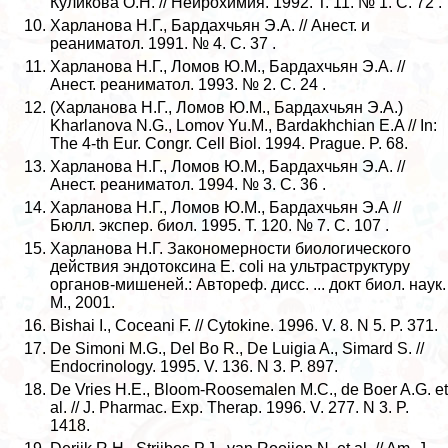
Куликова О.Н. // Нейрохимия. 1992. T. 11. № 1. C. 72 .
Харланова Н.Г., Бардахчьян Э.А. // Анест. и
реаниматол. 1991. № 4. C. 37 .
Харланова Н.Г., Ломов Ю.М., Бардахчьян Э.А. //
Анест. реаниматол. 1993. № 2. C. 24 .
(Харланова Н.Г., Ломов Ю.М., Бардахчьян Э.А.)
Kharlanova N.G., Lomov Yu.M., Bardakhchian E.A // In:
The 4-th Eur. Congr. Cell Biol. 1994. Prague. P. 68.
Харланова Н.Г., Ломов Ю.М., Бардахчьян Э.А. //
Анест. реаниматол. 1994. № 3. C. 36 .
Харланова Н.Г., Ломов Ю.М., Бардахчьян Э.А //
Бюлл. экспер. биол. 1995. T. 120. № 7. C. 107 .
Харланова Н.Г. Закономерности биологического
действия эндотоксина E. сoli на ультраструктуру
органов-мишеней.: Автореф. дисс. ... докт биол. наук.
М., 2001.
Bishai I., Coceani F. // Cytokine. 1996. V. 8. N 5. P. 371.
De Simoni M.G., Del Bo R., De Luigia A., Simard S. //
Endocrinology. 1995. V. 136. N 3. P. 897.
De Vries H.E., Bloom-Roosemalen M.C., de Boer A.G. et
al. // J. Pharmac. Exp. Therap. 1996. V. 277. N 3. P.
1418.