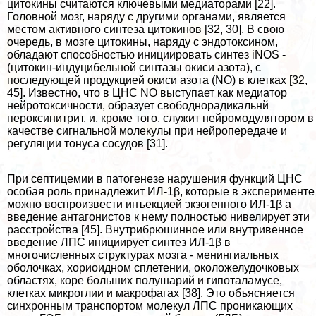
цитокины считаются ключевыми медиаторами [22].
Головной мозг, наряду с другими органами, является
местом активного синтеза цитокинов [32, 30]. В свою
очередь, в мозге цитокины, наряду с эндотоксином,
обладают способностью инициировать синтез iNOS -
(цитокин-индуцибельной синтазы окиси азота), с
последующей продукцией окиси азота (NO) в клетках [32,
45]. Известно, что в ЦНС NO выступает как медиатор
нейротоксичности, образует свободнорадикальнй
пероксинитрит, и, кроме того, служит нейромодулятором в
качестве сигнальной молекулы при нейропередаче и
регуляции тонуса сосудов [31].
При септицемии в патогенезе нарушения функций ЦНС
особая роль принадлежит ИЛ-1β, которые в эксперименте
можно воспроизвести инъекцией экзогенного ИЛ-1β а
введение антагонистов к нему полностью нивелирует эти
расстройства [45]. Внутрибрюшинное или внутривенное
введение ЛПС инициирует синтез ИЛ-1β в
многочисленных структурах мозга - менингиальных
оболочках, хориоидном сплетении, околожелудочковых
областях, коре больших полушарий и гипоталамусе,
клетках микроглии и макрофагах [38]. Это объясняется
синхронным трaнcпортом молекул ЛПС проникающих