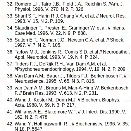
Romero L.I., Tatro J.B., Field J.A., Reichlin S. //Am. J.
Physiol. 1996. V. 270. N 2. P. 326.
Sharif S.F., Hariri R.J, Chang V.A. et al. // Neurol. Res.
1993. V. 15. N 2. P. 109.
Staudinger T., Presterl E., Graninger W. et al. // Intens.
Care Med. 1996. V. 22. N 9. P. 888.
Sutton E.T., Norman J.G., Newton C.A. et al. // Shock.
1997. V. 7. N 2. P. 105.
Tarlow M.J., Jenkins R., Comis S.D. et al // Neuropathol.
Appl. Neurobiol. 1993. V. 19. N 4. P. 324.
Tilders F.J., DeRijk R.H., Van Dam A.M. et al.
//Psychoneuroendocrinology. 1994. V. 19. N. 2. P. 209.
Van Dam A.M., Bauer J., Tilders F.J., Berkenbosch F. //
Neuroscience. 1995. V. 65. N 3. P. 815.
van Dam A.M., Brouns M, Man-A-Hing W, Berkenbosch
F. // Brain Res. 1993. V. 613. N 2. P. 231.
Wang J., Kester M., Dunn M.J. // Biochem. Biophys.
Acta. 1988. V. 69. N 3. P. 217.
Williams A.E., Blakemore W.F. // J. Infect. Dis. 1990. V.
162. N 2. P. 478.
Wang Y., Hollingsworth R.I. // Biochemistry. 1996. V. 35.
N 18. P. 5647.