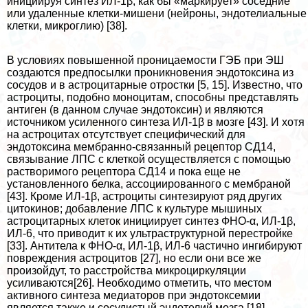
инициируя синтез ИЛ-1β, как бы «маркирует» соседние
или удаленные клетки-мишени (нейроны, эндотелиальные
клетки, микроглию) [38].
В условиях повышенной проницаемости ГЭБ при ЭШ
создаются предпосылки проникновения эндотоксина из
сосудов и в астроцитарные отростки [5, 15]. Известно, что
астроциты, подобно моноцитам, способны представлять
антиген (в данном случае эндотоксин) и являются
источником усиленного синтеза ИЛ-1β в мозге [43]. И хотя
на астроцитах отсутствует специфический для
эндотоксина мембранно-связанный рецептор СД14,
связывание ЛПС с клеткой осуществляется с помощью
растворимого рецептора СД14 и пока еще не
установленного белка, ассоциированного с мембраной
[43]. Кроме ИЛ-1β, астроциты синтезируют ряд других
цитокинов; добавление ЛПС к культуре мышиных
астроцитарных клеток инициирует синтез ФНО-α, ИЛ-1β,
ИЛ-6, что приводит к их ультраструктурной перестройке
[33]. Антитела к ФНО-α, ИЛ-1β, ИЛ-6 частично ингибируют
повреждения астроцитов [27], но если они все же
произойдут, то расстройства микроциркуляции
усиливаются[26]. Необходимо отметить, что местом
активного синтеза медиаторов при эндотоксемии
является также и сосудистый эндотелий мозга [18].