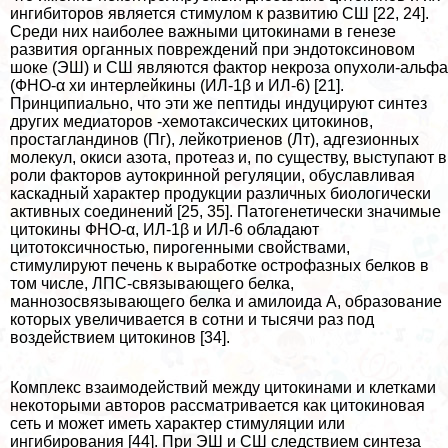
ингибиторов является стимулом к развитию СШ [22, 24].
Среди них наиболее важными цитокинами в генезе
развития органных повреждений при эндотоксиновом
шоке (ЭШ) и СШ являются фактор некроза опухоли-альфа
(ФНО-α xи интерлейкины (ИЛ-1β и ИЛ-6) [21].
Принципиально, что эти же пептиды индуцируют синтез
других медиаторов -хемотаксических цитокинов,
простагландинов (Пг), лейкотриенов (Лт), адгезионных
молекул, окиси азота, протеаз и, по существу, выступают в
роли факторов аутокринной регуляции, обуславливая
каскадный хаpaктер продукции различных биологически
активных соединений [25, 35]. Патогенетически значимые
цитокины ФНО-α, ИЛ-1β и ИЛ-6 обладают
цитотоксичностью, пирогенными свойствами,
стимулируют печень к выработке острофазных белков в
том числе, ЛПС-связывающего белка,
маннозосвязывающего белка и амилоида А, образование
которых увеличивается в сотни и тысячи раз под
воздействием цитокинов [34].
Комплекс взаимодействий между цитокинами и клетками
некоторыми авторов рассматривается как цитокиновая
сеть и может иметь хаpaктер стимуляции или
ингибирования [44]. При ЭШ и СШ следствием синтеза