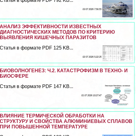
Статья в формате PDF 792 KB...
03 07 2026 7:56:55
АНАЛИЗ ЭФФЕКТИВНОСТИ ИЗВЕСТНЫХ
ДИАГНОСТИЧЕСКИХ МЕТОДОВ ПО КРИТЕРИЮ
ВЫЯВЛЕНИЯ КИШЕЧНЫХ ПАРАЗИТОВ
Статья в формате PDF 125 KB...
02 07 2026 5:22:35
БИОВОЛНОГЕНЕЗ: Ч.2. КАТАСТРОФИЗМ В ТЕХНО- И
БИОСФЕРЕ
Статья в формате PDF 147 KB...
01 07 2026 10:27:47
ВЛИЯНИЕ ТЕРМИЧЕСКОЙ ОБРАБОТКИ НА
СТРУКТУРУ И СВОЙСТВА АЛЮМИНИЕВЫХ СПЛАВОВ
ПРИ ПОВЫШЕННОЙ ТЕМПЕРАТУРЕ