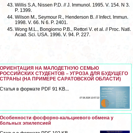
Willis S.A, Nissen P.D. // J. Immunol. 1995. V. 154. N 3.
P. 1399.
Wilson M., Seymour R., Henderson B. // Infect. Immun.
1998. V. 66. N 6. P. 2401.
Wong M.L., Bongiorno P.B., Rettori V. et al. // Proc. Natl.
Acad. Sci. USA. 1996. V. 94. P. 227.
ОРИЕНТАЦИЯ НА МАЛОДЕТНУЮ СЕМЬЮ
РОССИЙСКИХ СТУДЕНТОВ – УГРОЗА ДЛЯ БУДУЩЕГО
СТРАНЫ (НА ПРИМЕРЕ САРАТОВСКОЙ ОБЛАСТИ)
Статья в формате PDF 91 KB...
07 08 2026 10:57:33
Особенности фосфорно-кальциевого обмена у
больных эпилепсией