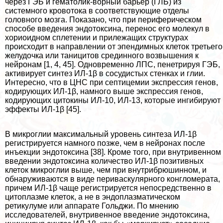
через ГЭБ и гематолик-ворный барьер (ГЛБ) из
системного кровотока в соответствующие отделы
головного мозга. Показано, что при периферическом
способе введения эндотоксина, перенос его молекул в
хориоидном сплетении и прилежащих структурах
происходит в направлении от эпендимных клеток третьего
желудочка или таницитов срединного возвышения к
нейронам [1, 4, 45]. Одновременно ЛПС, пенетрируя ГЭБ,
активирует синтез ИЛ-1β в сосудистых стенках и глии.
Интересно, что в ЦНС при септицемии экспрессия генов,
кодирующих ИЛ-1β, намного выше экспрессия генов,
кодирующих цитокины ИЛ-10, ИЛ-13, которые ингибируют
эффекты ИЛ-1β [45].
В микроглии максимальный уровень синтеза ИЛ-1β
регистрируется намного позже, чем в нейронах после
инъекции эндотоксина [38]. Кроме того, при внутривенном
введении эндотоксина количество ИЛ-1β позитивных
клеток микроглии выше, чем при внутрибрюшинном, и
обнаруживаются в виде периваскулярного конгломерата,
причем ИЛ-1β чаще регистрируется непосредственно в
цитоплазме клеток, а не в эндоплазматическом
ретикулуме или аппарате Гольджи. По мнению
исследователей, внутривенное введение эндотоксина,