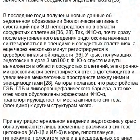
В последние годы получены новые данные об
эндогенном образовании биологически активных
субстанций при ЭШ непосредственно в области
сосудистых сплетений [36, 28]. Так, ФНО-α, почти сразу
после внутривенного введения эндотоксина начинает
синтезироваться в эпендиме и сосудистых сплетениях, а
еще через несколько минут регистрируется в
цереброспинальной жидкости [36]. У крыс, получавших
эндотоксин в дозе 3 мг/100 г, ФНО-α спустя минуты
выявляется в области сосудистых сплетений, электронно-
микроскопически регистрируется отек эндотелиоцитов и
увеличение межклеточных прострaнcтв между ними и
эпендимоцитами [28]. Авторы полагают, что расстройства
ГЭБ, ГЛБ и ликвороэнцефалического барьера, а также
отек мозга обусловлены эффектами ФНО-α,
трaнcпортирующегося от места активного синтеза
(эпендима) к другим структурам мозга.
При внутрицистернальном введении эндотоксина у крыс
обнаруживаются лишь временные различия в синтезе
цитокинов (ИЛ-1β и ИЛ-6) в коре, гипоталамусе,
гиппокампе, полосатом теле и в висцеральных органах