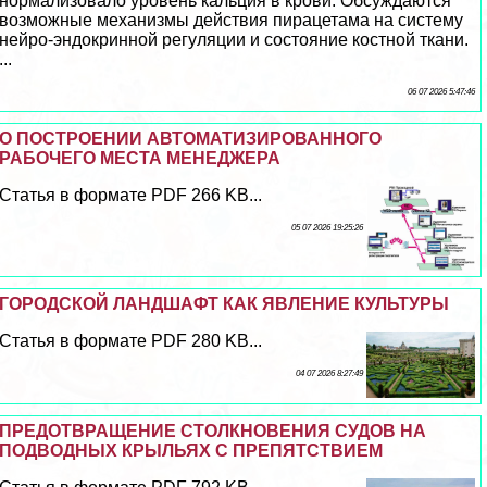
нормализовало уровень кальция в крови. Обсуждаются
возможные механизмы действия пирацетама на систему
нейро-эндокринной регуляции и состояние костной ткани.
...
06 07 2026 5:47:46
О ПОСТРОЕНИИ АВТОМАТИЗИРОВАННОГО
РАБОЧЕГО МЕСТА МЕНЕДЖЕРА
Статья в формате PDF 266 KB...
05 07 2026 19:25:26
ГОРОДСКОЙ ЛАНДШАФТ КАК ЯВЛЕНИЕ КУЛЬТУРЫ
Статья в формате PDF 280 KB...
04 07 2026 8:27:49
ПРЕДОТВРАЩЕНИЕ СТОЛКНОВЕНИЯ СУДОВ НА
ПОДВОДНЫХ КРЫЛЬЯХ С ПРЕПЯТСТВИЕМ