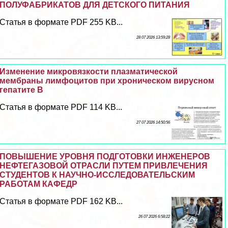
ПОЛУФАБРИКАТОВ ДЛЯ ДЕТСКОГО ПИТАНИЯ
Статья в формате PDF 255 KB...
28 07 2026 13:59:28
Изменение микровязкости плазматической
мембраны лимфоцитов при хроническом вирусном
гепатите В
Статья в формате PDF 114 KB...
27 07 2026 14:50:56
ПОВЫШЕНИЕ УРОВНЯ ПОДГОТОВКИ ИНЖЕНЕРОВ
НЕФТЕГАЗОВОЙ ОТРАСЛИ ПУТЕМ ПРИВЛЕЧЕНИЯ
СТУДЕНТОВ К НАУЧНО-ИССЛЕДОВАТЕЛЬСКИМ
РАБОТАМ КАФЕДР
Статья в формате PDF 162 KB...
26 07 2026 6:58:22