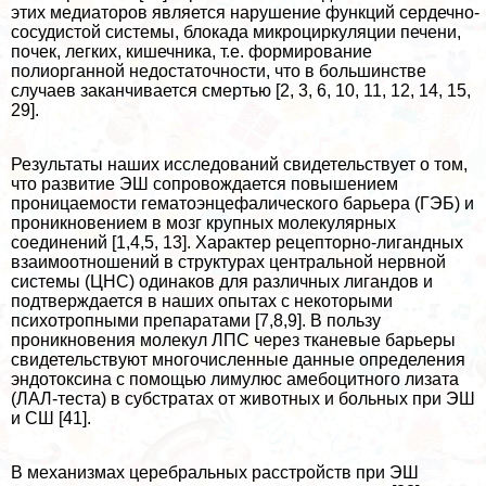
этих медиаторов является нарушение функций сердечно-
сосудистой системы, блокада микроциркуляции печени,
почек, легких, кишечника, т.е. формирование
полиорганной недостаточности, что в большинстве
случаев заканчивается cмepтью [2, 3, 6, 10, 11, 12, 14, 15,
29].
Результаты наших исследований свидетельствует о том,
что развитие ЭШ сопровождается повышением
проницаемости гематоэнцефалического барьера (ГЭБ) и
проникновением в мозг крупных молекулярных
соединений [1,4,5, 13]. Хаpaктер рецепторно-лигандных
взаимоотношений в структурах центральной нервной
системы (ЦНС) одинаков для различных лигандов и
подтверждается в наших опытах с некоторыми
психотропными препаратами [7,8,9]. В пользу
проникновения молекул ЛПС через тканевые барьеры
свидетельствуют многочисленные данные определения
эндотоксина с помощью лимулюс амебоцитного лизата
(ЛАЛ-теста) в субстратах от животных и больных при ЭШ
и СШ [41].
В механизмах церебральных расстройств при ЭШ