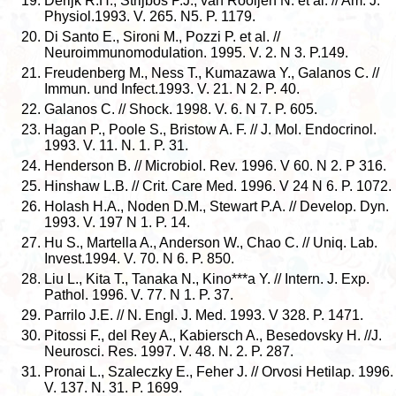
Derijk R.H., Strijbos P.J., van Rooijen N. et al. // Am. J.
Physiol.1993. V. 265. N5. P. 1179.
Di Santo E., Sironi M., Pozzi P. et al. //
Neuroimmunomodulation. 1995. V. 2. N 3. P.149.
Freudenberg M., Ness T., Kumazawa Y., Galanos C. //
Immun. und Infect.1993. V. 21. N 2. P. 40.
Galanos C. // Shock. 1998. V. 6. N 7. P. 605.
Hagan P., Poole S., Bristow A. F. // J. Mol. Endocrinol.
1993. V. 11. N. 1. P. 31.
Henderson B. // Microbiol. Rev. 1996. V 60. N 2. P 316.
Hinshaw L.B. // Crit. Care Med. 1996. V 24 N 6. P. 1072.
Holash H.A., Noden D.M., Stewart P.A. // Develop. Dyn.
1993. V. 197 N 1. P. 14.
Hu S., Martella A., Anderson W., Chao C. // Uniq. Lab.
Invest.1994. V. 70. N 6. P. 850.
Liu L., Kita T., Tanaka N., Kino***a Y. // Intern. J. Exp.
Pathol. 1996. V. 77. N 1. P. 37.
Parrilo J.E. // N. Engl. J. Med. 1993. V 328. P. 1471.
Pitossi F., del Rey A., Kabiersch A., Besedovsky H. //J.
Neurosci. Res. 1997. V. 48. N. 2. P. 287.
Pronai L., Szaleczky E., Feher J. // Orvosi Hetilap. 1996.
V. 137. N. 31. P. 1699.