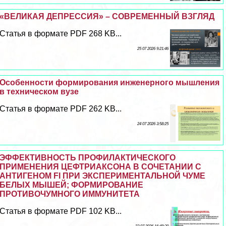
«ВЕЛИКАЯ ДЕПРЕССИЯ» – СОВРЕМЕННЫЙ ВЗГЛЯД
Статья в формате PDF 268 KB...
25 07 2026 9:21:46
Особенности формирования инженерного мышления
в техническом вузе
Статья в формате PDF 262 KB...
24 07 2026 3:58:25
ЭФФЕКТИВНОСТЬ ПРОФИЛАКТИЧЕСКОГО
ПРИМЕНЕНИЯ ЦЕФТРИАКСОНА В СОЧЕТАНИИ С
АНТИГЕНОМ FI ПРИ ЭКСПЕРИМЕНТАЛЬНОЙ ЧУМЕ
БЕЛЫХ МЫШЕЙ; ФОРМИРОВАНИЕ
ПРОТИВОЧУМНОГО ИММУНИТЕТА
Статья в формате PDF 102 KB...