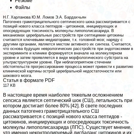
Резюме
Файлы
Н.Г. Харланова
Ю.М. Ломов
Э.А. Бардахчьян
Патогенез грамотрицательного септического шока рассматривается с
позиций нового класса пептидов - цитокинов, инициирующих и
опосредующих токсичность молекулы липополисахарида. В
механизмах церебральных расстройств при септицемии цитокины
считаются ключевыми медиаторами, т.к. головной мозг, наряду с
другими органами, является местом активного их синтеза. Считается,
что основа будущих неврологических расстройств при эндотоксемии в
эксперименте и клинике формируется вначале на молекулярном
уровне и затем проявляется в виде морфологического субстрата на
ультраструктурном уровне. При нeблагоприятном стечении
обстоятельств прогрессирование процесса может привести к развитию
клинической картины острой церебральной недостаточности или
шокового мозга.
Статья в формате PDF
117 KB
В настоящее время наиболее тяжелым осложнением
сепсиса является септический шок (СШ), летальность при
котором достигает более 80% [42]. В свете последних
данных патогенез грамотрицательного СШ
рассматривается с позиций нового класса пептидов -
цитокинов, инициирующих и опосредующих токсичность
молекулы липополисахарида (ЛПС). Существует мнение,
что именно неконтролируемый дисбаланс цитокинов и их