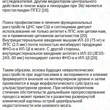
исследователей, другим медиатором центрального
действия в генезе жара и лихорадки при ЭШ является
простагландин ПГЕ2 [16].
Поиск профилактики и лечения функциональных
расстройств ЦНС при СШ и септицемии диктуют
использование не только антител к ЛПС или цитоки-нам,
но и применение цитокинов-антагонистов [20].
Внутрицистернальное введение мышам ИЛ-10 (75 нг) и
ЛПС (2,5 мкг) почти полностью ингибируют продукцию
ФНО-α и ИЛ-1β в мозге. С другой стороны,
внутрицистернальное введение антител к ИЛ-10 (JES5-
2A5, 60 мкг) потенцирует синтез ФНО-α и ИЛ-1β [20].
Таким образом, основа будущих неврологических
расстройств при эндотоксемии в эксперименте и клинике
формируется вначале на молекулярном уровне и затем
проявляется в виде морфологического субстрата на
ультраструктурном уровне. При нeблагоприятном
стечении обстоятельств дальнейшее прогрессирование
процесса может привести к развитию развернутой
клинической картины острой церебральной
недостаточности или шокового мозга.