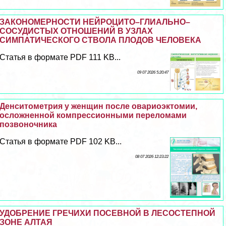
ЗАКОНОМЕРНОСТИ НЕЙРОЦИТО–ГЛИАЛЬНО–
СОСУДИСТЫХ ОТНОШЕНИЙ В УЗЛАХ
СИМПАТИЧЕСКОГО СТВОЛА ПЛОДОВ ЧЕЛОВЕКА
Статья в формате PDF 111 KB...
09 07 2026 5:20:47
Денситометрия у женщин после овариоэктомии,
осложненной компрессионными переломами
позвоночника
Статья в формате PDF 102 KB...
08 07 2026 12:23:22
УДОБРЕНИЕ ГРЕЧИХИ ПОСЕВНОЙ В ЛЕСОСТЕПНОЙ
ЗОНЕ АЛТАЯ