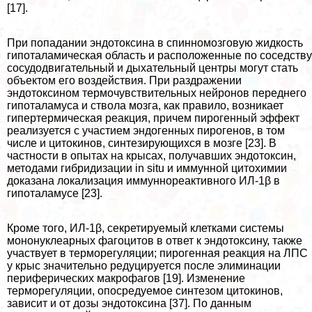
[17].
При попадании эндотоксина в спинномозговую жидкость
гипоталамическая область и расположенные по соседству
сосудодвигательный и дыхательный центры могут стать
объектом его воздействия. При раздражении
эндотоксином термочувствительных нейронов переднего
гипоталамуса и ствола мозга, как правило, возникает
гипертермическая реакция, причем пирогенный эффект
реализуется с участием эндогенных пирогенов, в том
числе и цитокинов, синтезирующихся в мозге [23]. В
частности в опытах на крысах, получавших эндотоксин,
методами гибридизации in situ и иммунной цитохимии
доказана локализация иммуннореактивного ИЛ-1β в
гипоталамусе [23].
Кроме того, ИЛ-1β, секретируемый клетками системы
мононуклеарных фагоцитов в ответ к эндотоксину, также
участвует в терморегуляции; пирогенная реакция на ЛПС
у крыс значительно редуцируется после элиминации
периферических макрофагов [19]. Изменение
терморегуляции, опосредуемое синтезом цитокинов,
зависит и от дозы эндотоксина [37]. По данным