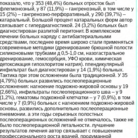
показало, что у 353 (48,4%) больных отросток был
флегмонозный, у 87 (11,9%) – гангренозный, в том числе у
15 (2%) – гангренозно-перфоративный, у 290 (39,7%) –
катаральный. Большой процент катаральных форм автор
связывает с гипердиагностикой. 24 (3,2%) больных был
диагностирован разлитой перитонит. В комплексном
лечении больных наряду с антибактериальными
средствами, последнее время широко стали применяться
современные методики (дренирование брюшной полости
силиконовыми трубками д 0,5-1,0 см, назогастральное
дренирование, гемосорбция, УФО крови, химическая
детоксикация гипохлоритом натрия). ппендикулярный
инфильтрат был диагностирован у 14 (1,9%) больных.
Тактика при этом осложнении была традиционной. У 35
(4,79%) больных развились послеоперационные
осложнения: нагноение подкожно-жировой основы у 19
(2,66%), инфильтраты послеоперационного шва – у 9
(1,2%), гематомы подкожной клетчатки – у 7 (0,9%), в том
числе у 7 (0,9%) больных с нагноением подкожно-жировой
основы, развились дополнительно послеоперационные
пневмонии. а эти годы серьезных полостных
послеоперационных осложнений не отмечалось, также не
было послеоперационной летальности. лучшение
результатов лечения автор связывает с повышением
профессионального роста врачей, продуманной