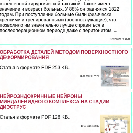
взвешенной хирургической тактикой. Также имеет
значение и возраст больных. У 88% он равнялся 1822
годам. При поступлении больные были физически
крепкими и тренированными (военнослужащие), что
позволило им значительно лучше справиться в
послеоперационном периоде даже с перитонитом. ...
12 07 2026 15:53:43
ОБРАБОТКА ДЕТАЛЕЙ МЕТОДОМ ПОВЕРХНОСТНОГО
ДЕФОРМИРОВАНИЯ
Статья в формате PDF 253 KB...
11 07 2026 21:55:52
НЕЙРОЭНДОКРИННЫЕ НЕЙРОНЫ
МИНДАЛЕВИДНОГО КОМПЛЕКСА НА СТАДИИ
ДИЭСТРУС
Статья в формате PDF 126 KB...
10 07 2026 4:58:47