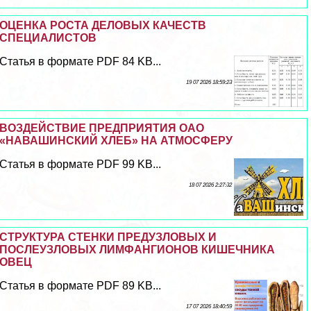
ОЦЕНКА РОСТА ДЕЛОВЫХ КАЧЕСТВ
СПЕЦИАЛИСТОВ
Статья в формате PDF 84 KB...
19 07 2026 18:59:23
ВОЗДЕЙСТВИЕ ПРЕДПРИЯТИЯ ОАО
«НАВАШИНСКИЙ ХЛЕБ» НА АТМОСФЕРУ
Статья в формате PDF 99 KB...
18 07 2026 2:27:32
СТРУКТУРА СТЕНКИ ПРЕДУЗЛОВЫХ И
ПОСЛЕУЗЛОВЫХ ЛИМФАНГИОНОВ КИШЕЧНИКА
ОВЕЦ
Статья в формате PDF 89 KB...
17 07 2026 18:40:59