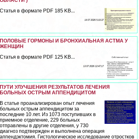
ОБЛАСТИ )
Статья в формате PDF 185 KB...
14 07 2026 5:10:37
ПОЛОВЫЕ ГОРМОНЫ И БРОНХИАЛЬНАЯ АСТМА У
ЖЕНЩИН
Статья в формате PDF 125 KB...
13 07 2026 12:47:17
ПУТИ УЛУЧШЕНИЯ РЕЗУЛЬТАТОВ ЛЕЧЕНИЯ
БОЛЬНЫХ ОСТРЫМ АППЕНДИЦИТОМ
В статье проанализирован опыт лечения
больных острым аппендицитом за
последние 10 лет. Из 1073 поступивших в
приемное отделение, 229 больных
отправлены в другие отделения, у 730
диагноз подтвержден и выполнена операция
аппендэктомия. Гистологическое исследование отростков