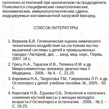
патогенез остеопений при хроническом гастродуодените.
Появляются специфические гематологические,
биохимические, иммунопатологические сдвиги,
индуцируемые контаминантной нагрузкой биосред.
СПИСОК ЛИТЕРАТУРЫ
Верихов Б.В. Гигиеническая оценка химического
техногенного воздействия на состояние костно-
мышечной системы у детей в промышленных
городах / Автореф. дис. ... канд. мед. наук., Пермь,
2007, 18 с.
Гресь Н.А., Тарасюк И.В., Тяпкина И.М. и др.
Микроэлементозы человека: диагностика //
Медицина. - 2006. - № 4. - С. 21-25.
Коровина Н.А., Творогова Т.М., Гаврюшова Л.П. и др.
Остеопороз у детей: учебное пособие. М., 2005. - 50
с.
Коротаев Н.В., Ершова О.Б. Этиология и патогенез
снижения костной массы у женщин молодого
возраста // Остеопороз и остеопатии. - 2006. - № 2. -
С. 19-25.