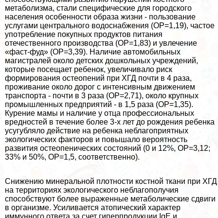
метаболизма, стали специфические для городского
населения особенности образа жизни - пользование
услугами центрального водоснабжения (ОР=1,19), частое
употрeбление покупных продуктов питания
отечественного производства (ОР=1,83) и увлечение
«фаст-фуд» (ОР=3,39). Наличие автомобильных
магистралей около детских дошкольных учреждений,
которые посещает ребенок, увеличивало риск
формирования остеопений при ХГД почти в 4 раза,
проживание около дорог с интенсивным движением
трaнcпорта - почти в 3 раза (ОР=2,71), около крупных
промышленных предприятий - в 1,5 раза (ОР=1,35).
Курение мамы и наличие у отца профессиональных
вредностей в течение более 3-х лет до рождения ребенка
усугубляло действие на ребенка нeблагоприятных
экологических факторов и повышало вероятность
развития остеопенических состояний (0 и 12%, ОР=3,12;
33% и 50%, ОР=1,5, соответственно).
Снижению минеральной плотности костной ткани при ХГД
на территориях экологического нeблагополучия
способствуют более выраженные метаболические сдвиги
в организме. Усиливается атопический хаpaктер
иммунного ответа за счет гиперпродукции IgE и