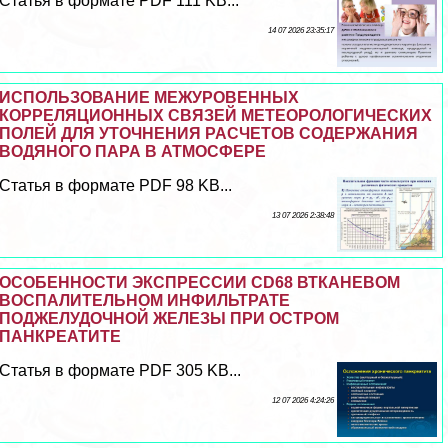
Статья в формате PDF 111 KB...
14 07 2026 23:35:17
ИСПОЛЬЗОВАНИЕ МЕЖУРОВЕННЫХ
КОРРЕЛЯЦИОННЫХ СВЯЗЕЙ МЕТЕОРОЛОГИЧЕСКИХ
ПОЛЕЙ ДЛЯ УТОЧНЕНИЯ РАСЧЕТОВ СОДЕРЖАНИЯ
ВОДЯНОГО ПАРА В АТМОСФЕРЕ
Статья в формате PDF 98 KB...
13 07 2026 2:38:48
ОСОБЕННОСТИ ЭКСПРЕССИИ CD68 ВТКАНЕВОМ
ВОСПАЛИТЕЛЬНОМ ИНФИЛЬТРАТЕ
ПОДЖЕЛУДОЧНОЙ ЖЕЛЕЗЫ ПРИ ОСТРОМ
ПАНКРЕАТИТЕ
Статья в формате PDF 305 KB...
12 07 2026 4:24:26