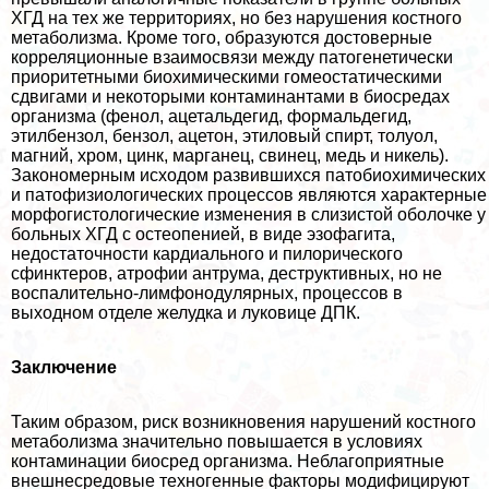
ХГД на тех же территориях, но без нарушения костного
метаболизма. Кроме того, образуются достоверные
корреляционные взаимосвязи между патогенетически
приоритетными биохимическими гомеостатическими
сдвигами и некоторыми контаминантами в биосредах
организма (фенол, ацетальдегид, формальдегид,
этилбензол, бензол, ацетон, этиловый спирт, толуол,
магний, хром, цинк, марганец, свинец, медь и никель).
Закономерным исходом развившихся патобиохимических
и патофизиологических процессов являются хаpaктерные
морфогистологические изменения в слизистой оболочке у
больных ХГД с остеопенией, в виде эзофагита,
недостаточности кардиального и пилорического
сфинктеров, атрофии антрума, деструктивных, но не
воспалительно-лимфонодулярных, процессов в
выходном отделе желудка и луковице ДПК.
Заключение
Таким образом, риск возникновения нарушений костного
метаболизма значительно повышается в условиях
контаминации биосред организма. Нeблагоприятные
внешнесредовые техногенные факторы модифицируют