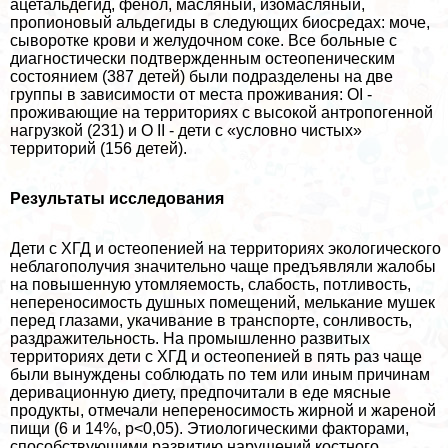
ацетальдегид, фенол, масляный, изомасляный,
пропионовый альдегиды в следующих биосредах: моче,
сыворотке крови и желудочном соке. Все больные с
диагностически подтвержденным остеопеническим
состоянием (387 детей) были подразделены на две
группы в зависимости от места проживания: ОІ -
проживающие на территориях с высокой антропогенной
нагрузкой (231) и О ІІ - дети с «условно чистых»
территорий (156 детей).
Результаты исследования
Дети с ХГД и остеопенией на территориях экологического
нeблагополучия значительно чаще предъявляли жалобы
на повышенную утомляемость, слабость, потливость,
непереносимость душных помещений, мелькание мушек
перед глазами, укачивание в трaнcпорте, сонливость,
раздражительность. На промышленно развитых
территориях дети с ХГД и остеопенией в пять раз чаще
были вынуждены соблюдать по тем или иным причинам
деривационную диету, предпочитали в еде мясные
продукты, отмечали непереносимость жирной и жареной
пищи (6 и 14%, р<0,05). Этиологическими факторами,
способствующими развитию нарушений костного