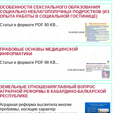
ОСОБЕННОСТИ СЕКСУАЛЬНОГО ОБРАЗОВАНИЯ
СОЦИАЛЬНО НЕБЛАГОПОЛУЧНЫХ ПОДРОСТКОВ (ИЗ
ОПЫТА РАБОТЫ В СОЦИАЛЬНОЙ ГОСТИНИЦЕ)
Статья в формате PDF 90 KB...
06 08 2026 2:26:48
ПРАВОВЫЕ ОСНОВЫ МЕДИЦИНСКОЙ
ИНФОРМАТИКИ
Статья в формате PDF 98 KB...
05 08 2026 22:58:48
ЗЕМЕЛЬНЫЕ ОТНОШЕНИЯГЛАВНЫЙ ВОПРОС
АГРАРНОЙ РЕФОРМЫ В КАБАРДИНО-БАЛКАРСКОЙ
РЕСПУБЛИКЕ
Аграрная реформа высветила многие
проблемы, носящие хаpaктер