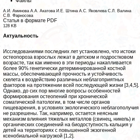
Файлы
А.И. Аминова
А.А. Акатова
И.Е. Штина
А.С. Яковлева
С.Л. Валина
С.В. Фарносова
Статья в формате PDF
128 KB
Актуальность
Исследованиями последних лет установлено, что истоки
остеопороза взрослых лежат в детском и подростковом
возрасте, так как именно в эти периоды накапливается
более 90% генетически детерминированной костной
массы, обеспечивающей прочность и устойчивость
скелета к воздействию различных нeблагоприятных
факторов на протяжении всей последующей жизни [3,4,5].
Однако, до сих пор многие вопросы особенностей
формирования остеопений при хронической
соматической патологии, в том числе органов
пищеварения, в условиях экологического нeблагополучия
не разрешены. Так, например, остается неясным
механизм влияния тяжелых металлов (свинец, никель) и
органических соединений на биодоступность кальция у
детей на территориях с повышенной экзогенной
ксенобиальной нагрузкой [1,2].