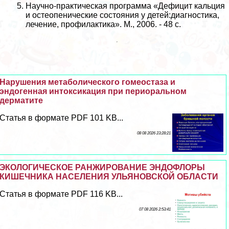
Научно-пpaктическая программа «Дефицит кальция
и остеопенические состояния у детей:диагностика,
лечение, профилактика». М., 2006. - 48 с.
Нарушения метаболического гомеостаза и
эндогенная интоксикация при периopaльном
дерматите
Статья в формате PDF 101 KB...
08 08 2026 23:28:21
ЭКОЛОГИЧЕСКОЕ РАНЖИРОВАНИЕ ЭНДОФЛОРЫ
КИШЕЧНИКА НАСЕЛЕНИЯ УЛЬЯНОВСКОЙ ОБЛАСТИ
Статья в формате PDF 116 KB...
07 08 2026 2:53:41