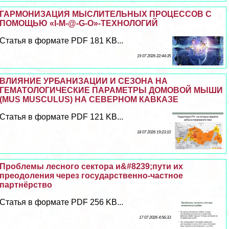
ГАРМОНИЗАЦИЯ МЫСЛИТЕЛЬНЫХ ПРОЦЕССОВ С
ПОМОЩЬЮ «I-M-@-G-O»-ТЕХНОЛОГИЙ
Статья в формате PDF 181 KB...
19 07 2026 22:44:35
ВЛИЯНИЕ УРБАНИЗАЦИИ И СЕЗОНА НА
ГЕМАТОЛОГИЧЕСКИЕ ПАРАМЕТРЫ ДОМОВОЙ МЫШИ
(MUS MUSCULUS) НА СЕВЕРНОМ КАВКАЗЕ
Статья в формате PDF 121 KB...
18 07 2026 19:23:10
Проблемы лесного сектора и&#8239;пути их
преодоления через государственно-частное
партнёрство
Статья в формате PDF 256 KB...
17 07 2026 4:56:33