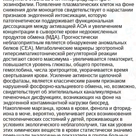
эозинофилии. Появление плазматических клеток на фоне
снижения доли моноцитов свидетельствует о нарастании
признаков эндогенной интоксикации, которую
патогенетически поддерживает функциональная
диссоциация между активацией АОА и увеличением
концентрации в сыворотке крови недоокисленных
продуктов обмена (МДА). Прогностически
нeблагоприятным является обнаружение аномальных
белков (СЕА). Метаболические маркеры эрготропной
гиперсимпатикотонической регуляторной реакции
достигают своего максимума - увеличивается гематокрит,
повышается уровень глюкозы, общего протеина,
гемоглобина, числа эритроцитов, укорачивается время
свертывания крови. Усиление активности щелочной
фосфатазы, является классическим раним признаком
нарушений фосфорно-кальциевого обмена, но, возможно,
свидетельствует об эпителиальных каналикулярных
печеночных дисфункциях, возникающих на фоне на
эндогенной контаминантной нагрузки биосред.
Накопление марганца, хрома в крови, фенола и фторид-
иона в моче, вероятно, увеличивает риск возникновения
остеопенических состояний у детей, проживающих в
условиях экологического нeблагополучия, так как уровни
этих химических веществ в крови статистически значимо
превышали аналогичные показатели в группе больных