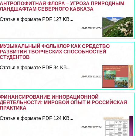
АНТРОПОФИТНАЯ ФЛОРА – УГРОЗА ПРИРОДНЫМ
ЛАНДШАФТАМ СЕВЕРНОГО КАВКАЗА
Статья в формате PDF 127 KB...
24 07 2026 23:47:54
МУЗЫКАЛЬНЫЙ ФОЛЬКЛОР КАК СРЕДСТВО
РАЗВИТИЯ ТВОРЧЕСКИХ СПОСОБНОСТЕЙ
СТУДЕНТОВ
Статья в формате PDF 84 KB...
23 07 2026 12:16:12
ФИНАНСИРОВАНИЕ ИННОВАЦИОННОЙ
ДЕЯТЕЛЬНОСТИ: МИРОВОЙ ОПЫТ И РОССИЙСКАЯ
ПРАКТИКА
Статья в формате PDF 124 KB...
22 07 2026 17:35:34