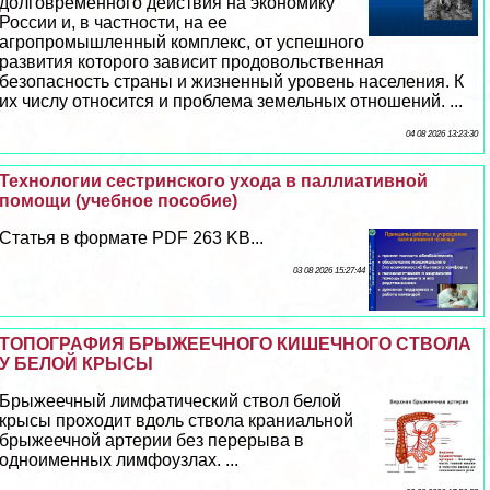
долговременного действия на экономику
России и, в частности, на ее
агропромышленный комплекс, от успешного
развития которого зависит продовольственная
безопасность страны и жизненный уровень населения. К
их числу относится и проблема земельных отношений. ...
04 08 2026 13:23:30
Технологии сестринского ухода в паллиативной
помощи (учебное пособие)
Статья в формате PDF 263 KB...
03 08 2026 15:27:44
ТОПОГРАФИЯ БРЫЖЕЕЧНОГО КИШЕЧНОГО СТВОЛА
У БЕЛОЙ КРЫСЫ
Брыжеечный лимфатический ствол белой
крысы проходит вдоль ствола краниальной
брыжеечной артерии без перерыва в
одноименных лимфоузлах. ...