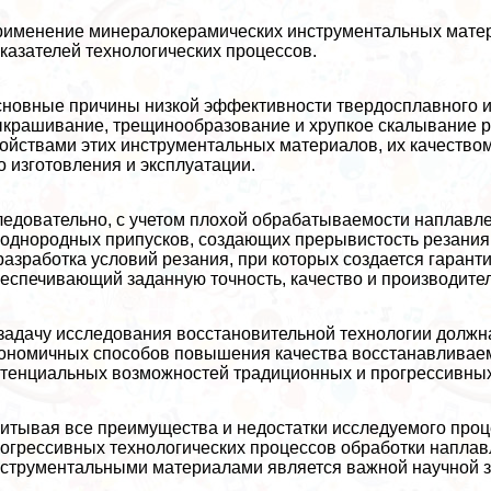
именение минералокерамических инструментальных матери
казателей технологических процессов.
новные причины низкой эффективности твердосплавного и
крашивание, трещинообразование и хрупкое скалывание р
ойствами этих инструментальных материалов, их качество
о изготовления и эксплуатации.
едовательно, с учетом плохой обpaбатываемости наплавле
однородных припусков, создающих прерывистость резания
разработка условий резания, при которых создается гаран
еспечивающий заданную точность, качество и производител
задачу исследования восстановительной технологии должна
ономичных способов повышения качества восстанавливаемых
тенциальных возможностей традиционных и прогрессивны
итывая все преимущества и недостатки исследуемого процес
огрессивных технологических процессов обработки напла
струментальными материалами является важной научной з