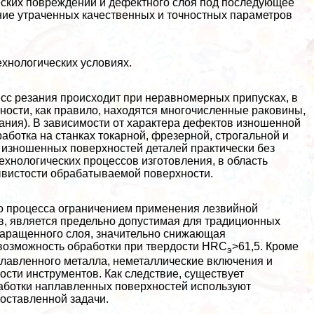
ских повреждений и дефектного слоя под последующее
ние утраченных качественных и точностных параметров
ехнологических условиях.
есс резания происходит при неравномерных припусках, в
хности, как правило, находятся многочисленные paковины,
ания). В зависимости от хаpaктера дефектов изношенной
аботка на станках токарной, фрезерной, строгальной и
изношенных поверхностей деталей пpaктически без
хнологических процессов изготовления, в область
рывистости обpaбатываемой поверхности.
о процесса ограничением применения лезвийной
в, является предельно допустимая для традиционных
наращенного слоя, значительно снижающая
возможность обработки при твердости HRC
>61,5. Кроме
э
лавленного металла, неметаллические включения и
сти инструментов. Как следствие, существует
работки наплавленных поверхностей используют
ставленной задачи.