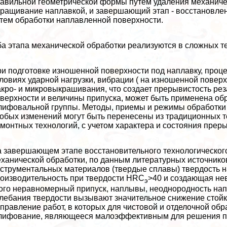
авильной геометрической формы путем удаления механиче
ращивание наплавкой, и завершающий этап - восстановле
тем обработки наплавленной поверхности.
а этапа механической обработки реализуются в сложных т
и подготовке изношенной поверхности под наплавку, проц
ловиях ударной нагрузки, вибрации ( на изношенной повер
кро- и микровыкрашивания, что создает прерывистость рез
верхности и величины припуска, может быть применена обр
ифовальной группы. Методы, приемы и режимы обработки 
обых изменений могут быть перенесены из традиционных те
монтных технологий, с учетом хаpaктера и состояния пре
 завершающем этапе восстановительного технологическог
ханической обработки, по данным литературных источнико
струментальных материалов (твердые сплавы) твердость 
оизводительность при твердости HRC
>40 и создающая не
э
ого неравномерный припуск, наплывы, неоднородность нап
лебания твердости вызывают значительное снижение стойко
правление работ, в которых для чистовой и отделочной об
ифование, являющееся малоэффективным для решения по