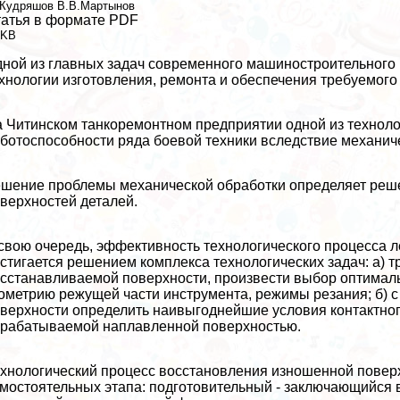
.Кудряшов
В.В.Мартынов
атья в формате PDF
 KB
ной из главных задач современного машиностроительного
хнологии изготовления, ремонта и обеспечения требуемого 
 Читинском танкоремонтном предприятии одной из техноло
ботоспособности ряда боевой техники вследствие механич
шение проблемы механической обработки определяет реш
верхностей деталей.
свою очередь, эффективность технологического процесса 
стигается решением комплекса технологических задач: а) тр
сстанавливаемой поверхности, произвести выбор оптимал
ометрию режущей части инструмента, режимы резания; б) 
верхности определить наивыгоднейшие условия контактног
paбатываемой наплавленной поверхностью.
хнологический процесс восстановления изношенной поверх
мостоятельных этапа: подготовительный - заключающийся 