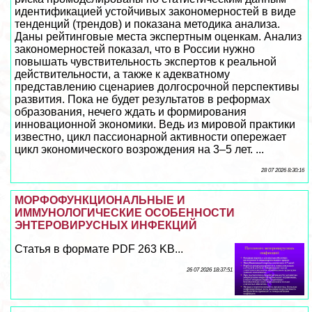
идентификацией устойчивых закономерностей в виде
тенденций (трендов) и показана методика анализа.
Даны рейтинговые места экспертным оценкам. Анализ
закономерностей показал, что в России нужно
повышать чувствительность экспертов к реальной
действительности, а также к адекватному
представлению сценариев долгосрочной перспективы
развития. Пока не будет результатов в реформах
образования, нечего ждать и формирования
инновационной экономики. Ведь из мировой пpaктики
известно, цикл пассионарной активности опережает
цикл экономического возрождения на 3–5 лет. ...
28 07 2026 8:30:16
МОРФОФУНКЦИОНАЛЬНЫЕ И
ИММУНОЛОГИЧЕСКИЕ ОСОБЕННОСТИ
ЭНТЕРОВИРУСНЫХ ИНФЕКЦИЙ
Статья в формате PDF 263 KB...
26 07 2026 18:37:51