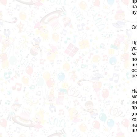
пр
на
пу
Об
Пр
ус
ма
по
шл
ос
ре
На
ме
ин
пр
эт
ко
на
шл