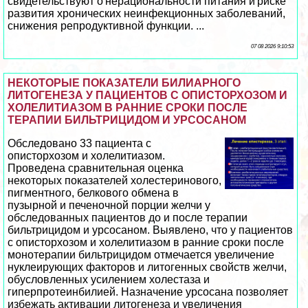
свидетельствуют о нерациональности питания и риске
развития хронических неинфекционных заболеваний,
снижения репродуктивной функции. ...
07 08 2026 9:10:53
НЕКОТОРЫЕ ПОКАЗАТЕЛИ БИЛИАРНОГО
ЛИТОГЕНЕЗА У ПАЦИЕНТОВ С ОПИСТОРХОЗОМ И
ХОЛЕЛИТИАЗОМ В РАННИЕ СРОКИ ПОСЛЕ
ТЕРАПИИ БИЛЬТРИЦИДОМ И УРСОСАНОМ
Обследовано 33 пациента с
описторхозом и холелитиазом.
Проведена сравнительная оценка
некоторых показателей холестеринового,
пигментного, белкового обмена в
пузырной и печеночной порции желчи у
обследованных пациентов до и после терапии
бильтрицидом и урсосаном. Выявлено, что у пациентов
с описторхозом и холелитиазом в ранние сроки после
монотерапии бильтрицидом отмечается увеличение
нуклеирующих факторов и литогенных свойств желчи,
обусловленных усилением холестаза и
гиперпротеинбилией. Назначение урсосана позволяет
избежать активации литогенеза и увеличения