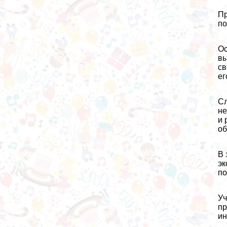
Пр
по
Ос
вы
св
ег
Сл
не
и 
об
В 
эк
по
Уч
пр
ин