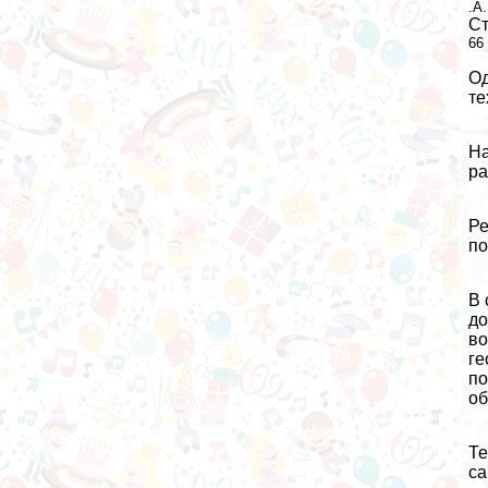
.А
Ст
66
Од
те
На
ра
Ре
по
В 
до
во
ге
по
об
Те
са