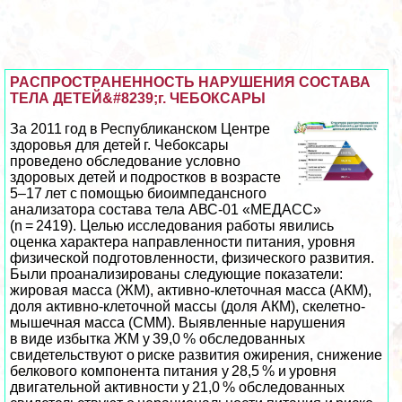
РАСПРОСТРАНЕННОСТЬ НАРУШЕНИЯ СОСТАВА
ТЕЛА ДЕТЕЙ&#8239;г. ЧЕБОКСАРЫ
За 2011 год в Республиканском Центре
здоровья для детей г. Чебоксары
проведено обследование условно
здоровых детей и подростков в возрасте
5–17 лет с помощью биоимпедансного
анализатора состава тела АВС-01 «МЕДАСС»
(n = 2419). Целью исследования работы явились
оценка хаpaктера направленности питания, уровня
физической подготовленности, физического развития.
Были проанализированы следующие показатели:
жировая масса (ЖМ), активно-клеточная масса (АКМ),
доля активно-клеточной массы (доля АКМ), скелетно-
мышечная масса (СММ). Выявленные нарушения
в виде избытка ЖМ у 39,0 % обследованных
свидетельствуют о риске развития ожирения, снижение
белкового компонента питания у 28,5 % и уровня
двигательной активности у 21,0 % обследованных