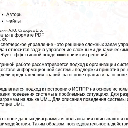
Авторы
Файлы
ькин А.Ю. Старцева Е.Б.
атья в формате PDF
4 KB
спетчерское управление - это решение сложных задач упра
дач относится задача управление сложными динамическим
ебует эффективной поддержки принятия решений.
данной работе рассматривается подход к организации сис
составе информационной системы поддержки принятия ре
дели представления знаний: на основе правил и на основе
едлагается подход к построению ИСППР на основе исполь
авил поведения системы в проблемных ситуациях. Для раз
аграммы на языке UML. Для описания поведения системы с
тации UML.
 основе данных диаграммы использования описываются о
аимодействия. Таким образом, последовательность дейст