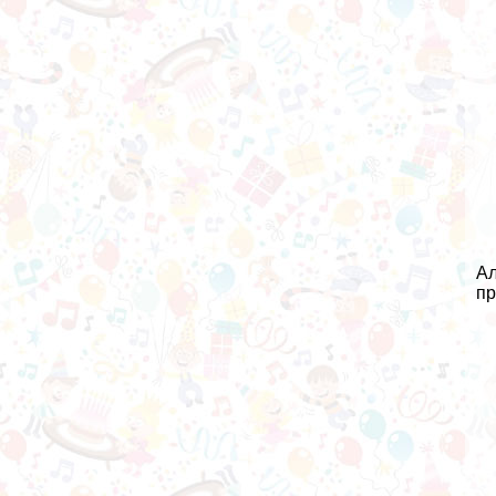
Ал
пр