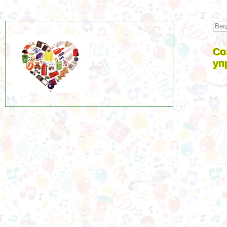
Со
уп