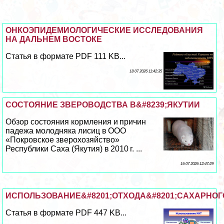
ОНКОЭПИДЕМИОЛОГИЧЕСКИЕ ИССЛЕДОВАНИЯ
НА ДАЛЬНЕМ ВОСТОКЕ
Статья в формате PDF 111 KB...
18 07 2026 11:42:35
СОСТОЯНИЕ ЗВЕРОВОДСТВА В&#8239;ЯКУТИИ
Обзор состояния кормления и причин
падежа молодняка лисиц в ООО
«Покровское зверохозяйство»
Республики Саха (Якутия) в 2010 г. ...
16 07 2026 12:47:29
ИСПОЛЬЗОВАНИЕ&#8201;ОТХОДА&#8201;САХАРНОГО&
Статья в формате PDF 447 KB...