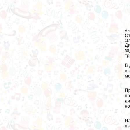
Ал
Ст
11
Ди
за
тр
В 
в 
мо
Пр
пр
ди
но
На
вз