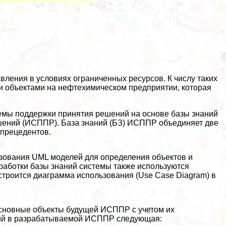
вления в условиях ограниченных ресурсов. К числу таких
и объектами на нефтехимическом предприятии, которая
темы поддержки принятия решений на основе базы знаний
шений (ИСППР). База знаний (БЗ) ИСППР объединяет две
 прецедентов.
зования UML моделей для определения объектов и
работки базы знаний системы также используются
троится диаграмма использования (Use Case Diagram) в
сновные объекты будущей ИСППР с учетом их
вий в разpaбатываемой ИСППР следующая: