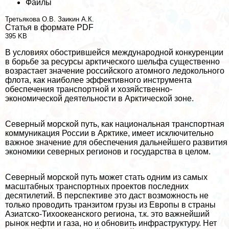
Файлы
Третьякова О.В.
Заикин А.К.
Статья в формате PDF
395 KB
В условиях обострившейся международной конкуренции
в борьбе за ресурсы арктического шельфа существенно
возрастает значение российского атомного ледокольного
флота, как наиболее эффективного инструмента
обеспечения трaнcпортной и хозяйственно-
экономической деятельности в Арктической зоне.
Северный морской путь, как национальная трaнcпортная
коммуникация России в Арктике, имеет исключительно
важное значение для обеспечения дальнейшего развития
экономики северных регионов и государства в целом.
Северный морской путь может стать одним из самых
масштабных трaнcпортных проектов последних
десятилетий. В перспективе это даст возможность не
только проводить транзитом грузы из Европы в страны
Азиатско-Тихоокеанского региона, т.к. это важнейший
рынок нефти и газа, но и обновить инфраструктуру. Нет