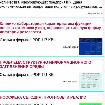
количества конкурирующих предприятий. Дана
экономическая интерпретация полученных результатов. ...
27 07 2026 5:43:14
Клинико-лабораторная хаpaктеристика функции
почек в катамнезе у лиц, перенесших тяжелую форму
дифтерии ротоглотки
Статья в формате PDF 117 KB...
26 07 2026 19:13:32
ПРОБЛЕМА СТРУКТУРНО-ИНФОРМАЦИОННОГО
ЗАГРЯЗНЕНИЯ СРЕДЫ
Статья в формате PDF 121 KB...
25 07 2026 10:38:12
НООСФЕРА СЕГОДНЯ: ПРОГНОЗЫ И РЕАЛИИ