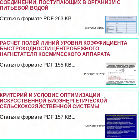
СОЕДИНЕНИЙ, ПОСТУПАЮЩИХ В ОРГАНИЗМ С
ПИТЬЕВОЙ ВОДОЙ
Статья в формате PDF 263 KB...
16 07 2026 9:18:57
РАСЧЁТ ПОЛЕЙ ЛИНИЙ УРОВНЯ КОЭФФИЦИЕНТА
БЫСТРОХОДНОСТИ ЦЕНТРОБЕЖНОГО
НАГНЕТАТЕЛЯ КОСМИЧЕСКОГО АППАРАТА
Статья в формате PDF 155 KB...
15 07 2026 22:38:52
КРИТЕРИЙ И УСЛОВИЕ ОПТИМИЗАЦИИ
ИСКУССТВЕННОЙ БИОЭНЕРГЕТИЧЕСКОЙ
СЕЛЬСКОХОЗЯЙСТВЕННОЙ СИСТЕМЫ
Статья в формате PDF 157 KB...
14 07 2026 7:37:17