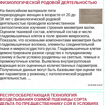
ФИЗИОЛОГИЧЕСКОЙ РОДОВОЙ ДЕЯТЕЛЬНОСТЬЮ
На биопсийном материале пяти
первородящих женщин в возрасте от 20 до
38 лет с физиологической родовой
деятельностью проводили количественное
светооптическое изучение строения миометрия матки.
Оценили тканевой состав, клеточный состав и число
гладкомышечных клеток в поле зрения микроскопа.
Показали, что основными компонентами миометрия были
гладкомышечные волокна, элементы соединительной
ткани и микрососудистого русла. Гладкомышечные клетки
демонстрировали разное сродство к толуидиновому
синему и были условно разделены на светлые, темные и
промежуточные клетки. Выявлена внутригрупповая
вариация всех оцененных количественных параметров.
Полученные данные могут быть базовыми при оценке тех
же параметров у рожениц с патологической родовой
деятельностью. ...
02 08 2026 3:33:47
РЕСУРСОСБЕРЕГАЮЩАЯ ТЕХНОЛОГИЯ
ВОЗДЕЛЫВАНИЯ ОЗИМОЙ ПШЕНИЦЫ СОРТА
ДЕЛЬТА ПО ПРЕДШЕСТВЕННИКУ СОЯ В УСЛОВИЯХ