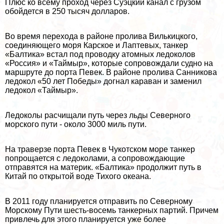
Плюс ко всему проход через Суэцкий канал с грузом
обойдется в 250 тысяч долларов.
Во время перехода в районе пролива Вилькицкого,
соединяющего моря Карское и Лаптевых, танкер
«Балтика» встал под проводку атомных ледоколов
«Россия» и «Таймыр», которые сопровождали судно на
маршруте до порта Певек. В районе пролива Санникова
ледокол «50 лет Победы» догнал караван и заменил
ледокол «Таймыр».
Ледоколы расчищали путь через льды Северного
морского пути - около 3000 миль пути.
На траверзе порта Певек в Чукотском море танкер
попрощается с ледоколами, а сопровождающие
отправятся на материк. «Балтика» продолжит путь в
Китай по открытой воде Тихого океана.
В 2011 году планируется отправить по Северному
Морскому Пути шесть-восемь танкерных партий. Причем
привлечь для этого планируется уже более