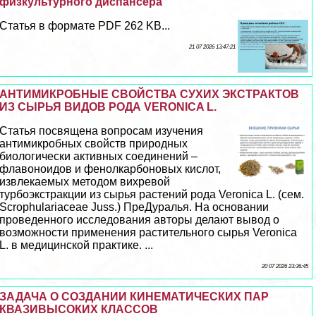
физкультурного диспансера
Статья в формате PDF 262 KB...
21 07 2026 13:47:21
АНТИМИКРОБНЫЕ СВОЙСТВА СУХИХ ЭКСТРАКТОВ
ИЗ СЫРЬЯ ВИДОВ РОДА VERONICA L.
Статья посвящена вопросам изучения
антимикробных свойств природных
биологически активных соединений –
флавоноидов и фенолкарбоновых кислот,
извлекаемых методом вихревой
турбоэкстpaкции из сырья растений рода Veronica L. (сем.
Scrophulariaceae Juss.) ПреДypaлья. На основании
проведенного исследования авторы делают вывод о
возможности применения растительного сырья Veronica
L. в медицинской пpaктике. ...
20 07 2026 23:36:45
ЗАДАЧА О СОЗДАНИИ КИНЕМАТИЧЕСКИХ ПАР
КВАЗИВЫСОКИХ КЛАССОВ