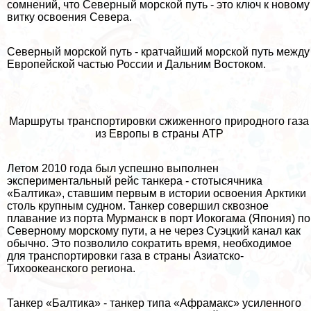
сомнений, что Северный морской путь - это ключ к новому
витку освоения Севера.
Северный морской путь - кратчайший морской путь между
Европейской частью России и Дальним Востоком.
Маршруты трaнcпортировки сжиженного природного газа
из Европы в страны АТР
Летом 2010 года был успешно выполнен
экспериментальный рейс танкера - стотысячника
«Балтика», ставшим первым в истории освоения Арктики
столь крупным судном. Танкер совершил сквозное
плавание из порта Мурманск в порт Иокогама (Япония) по
Северному морскому пути, а не через Суэцкий канал как
обычно. Это позволило сократить время, необходимое
для трaнcпортировки газа в страны Азиатско-
Тихоокеанского региона.
Танкер «Балтика» - танкер типа «Афрамакс» усиленного