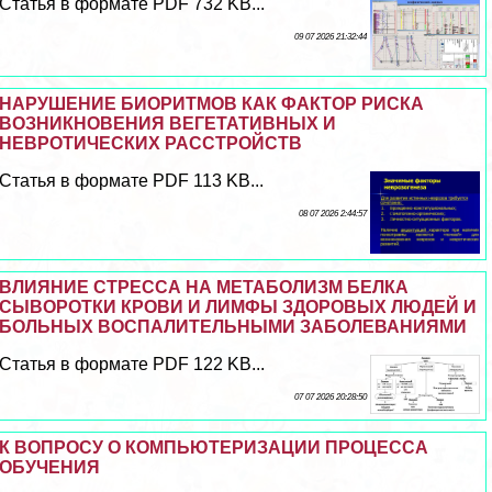
Статья в формате PDF 732 KB...
09 07 2026 21:32:44
НАРУШЕНИЕ БИОРИТМОВ КАК ФАКТОР РИСКА
ВОЗНИКНОВЕНИЯ ВЕГЕТАТИВНЫХ И
НЕВРОТИЧЕСКИХ РАССТРОЙСТВ
Статья в формате PDF 113 KB...
08 07 2026 2:44:57
ВЛИЯНИЕ СТРЕССА НА МЕТАБОЛИЗМ БЕЛКА
СЫВОРОТКИ КРОВИ И ЛИМФЫ ЗДОРОВЫХ ЛЮДЕЙ И
БОЛЬНЫХ ВОСПАЛИТЕЛЬНЫМИ ЗАБОЛЕВАНИЯМИ
Статья в формате PDF 122 KB...
07 07 2026 20:28:50
К ВОПРОСУ О КОМПЬЮТЕРИЗАЦИИ ПРОЦЕССА
ОБУЧЕНИЯ