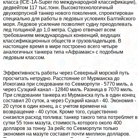
класса (ICE-1A-Super по международной классификации),
дедвейтом 117 тыс.тонн. Высокотехнологичный
двухкорпусной танкер нового поколения, спроектирован
специально для работы в ледовых условиях Балтийского
моря. Ледовое усиление позволяет судну преодолевать
лед толщиной до 1,0 метра. Судно отвечает всем
требованиям международных конвенций, ведущих
классификационных обществ и грузовладельцев. В
настоящее время в мире построено всего четыре
аналогичных танкера типа «Афрамакс» с подобным
ледовым классом.
Эффективность работы через Северный морской путь
просчитать нетрудно. Расстояние от Мурманска до
Иокогама при следовании по Севморпути - 5770 миль, а
через Суэцкий канал - 12840 миль. Разница в 7070 миль.
При следовании танкера из Мурманска путь в один конец
составил 20 суток, а через Суэцкий канал - 40. Экономия -
20 суток в один конец, а с учетом времени на
возвращение - 40 суток. Кроме того, существенно
снизился расход топлива: танкер такого типа потрeбляет в
сутки 55 тонн мазута, стоимость которого около 400
долларов за тонну. За рейс по Севморпути только
экономия на мазуте составит почти миллион долларов.