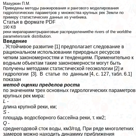
Мазуркин П.М.
Приведены методы ранжирования и рангового моделирования
гидрологических параметров у множества крупных рек Земли по
примеру статистических данных из учебника.
Статья в формате PDF
190 KB
реки мирапараметрыранговые распределенияthe rivers of the worldthe
parametersrank distribution.
Введение
. Устойчивое развитие [1] предполагает следование в
рациональном использовании природных ресурсов
четким закономерностям и тенденциям. Применительно к
водным объектам такие закономерности могут быть
получены методами статистической геоэкологии [2] и
гидрологии [3]. В статье по данным [4, с. 127, табл. 6.1]
показан
метод оценки пределов роста
по значениям трех основных гидрологических параметров
крупных рек мира:
L -
длина крупной реки, км;
S -
площадь водосборного бассейна реки, т. км2;
Q -
среднегодовой сток воды, км3/год. При ряде многолетних
замеров можно находить динамику приближения