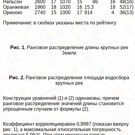
Нельсон
2600
17
1070
15
86
16
48(16)
Оранжевая
1860
18
1020
16
15.3
18
52(17)
Ориноко
2740
15
1000
17
914
4
36(13)
Примечание: в скобках указаны места по рейтингу
Рис. 1.
Ранговое распределение длины крупных рек
Земли
Рис. 2.
Ранговое распределение площади водосбора
крупных рек
Конструкции уравнений (1) и (2) одинаковы, причем
ранговое распределение значений длины становится
упрощенным случаем от формулы (2).
Коэффициент корреляцииравен 0,9997 (показан вверху
рис. 1), а максимальная относительная погрешность
достигает 5,09 %. При этом кризисная вторая