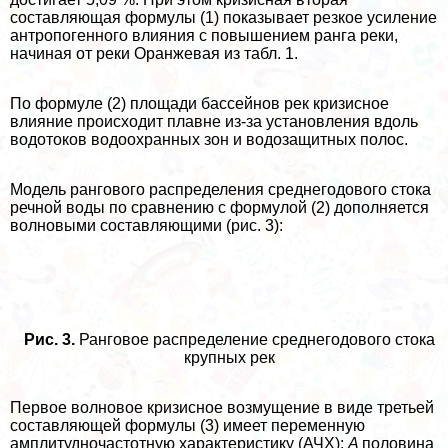
составляющая формулы (1) показывает резкое усиление
антропогенного влияния с повышением ранга реки,
начиная от реки Оранжевая из табл. 1.
По формуле (2) площади бассейнов рек кризисное
влияние происходит плавне из-за установления вдоль
водотоков водоохранных зон и водозащитных полос.
Модель рангового распределения среднегодового стока
речной воды по сравнению с формулой (2) дополняется
волновыми составляющими (рис. 3):
Рис. 3.
Ранговое распределение среднегодового стока
крупных рек
Первое волновое кризисное возмущение в виде третьей
составляющей формулы (3) имеет переменную
амплитудночастотную хаpaктеристику (АЧХ):
A
половина