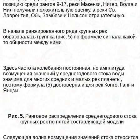
позицию среди рангов 9-17, реки Макензи, Нигер, Волга и
Нил получили положительную оценку, а реки Св.
Лаврентия, Обь, Замбези и Нельсон отрицательную.
В начале ранжированного ряда крупных рек
образовалась группка (рис. 5) по формуле сигнала какой-
то общности между ними
Здесь частота колебания постоянная, но амплитуда
возмущения значений у среднегодового стока воды
значима для многих средних и малых рек планеты,
поэтому формула (5) достоверна и для рек Конго, Ганг и
Янцзы.
Рис. 5.
Ранговое распределение среднегодового стока
крупных рек по пятой составляющей модели
Следующая волна возмущения значений стока относится