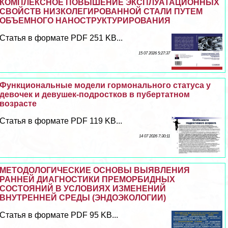
КОМПЛЕКСНОЕ ПОВЫШЕНИЕ ЭКСПЛУАТАЦИОННЫХ
СВОЙСТВ НИЗКОЛЕГИРОВАННОЙ СТАЛИ ПУТЕМ
ОБЪЕМНОГО НАНОСТРУКТУРИРОВАНИЯ
Статья в формате PDF 251 KB...
15 07 2026 5:27:37
Функциональные модели гормонального статуса у
девочек и дeвyшек-подростков в пубертатном
возрасте
Статья в формате PDF 119 KB...
14 07 2026 7:30:11
МЕТОДОЛОГИЧЕСКИЕ ОСНОВЫ ВЫЯВЛЕНИЯ
РАННЕЙ ДИАГНОСТИКИ ПРЕМОРБИДНЫХ
СОСТОЯНИЙ В УСЛОВИЯХ ИЗМЕНЕНИЙ
ВНУТРЕННЕЙ СРЕДЫ (ЭНДОЭКОЛОГИИ)
Статья в формате PDF 95 KB...