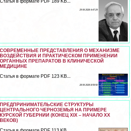
Статья в формате PDF 189 KB...
29 06 2026 4:47:29
СОВРЕМЕННЫЕ ПРЕДСТАВЛЕНИЯ О МЕХАНИЗМЕ
ВОЗДЕЙСТВИЯ И ПРАКТИЧЕСКОМ ПРИМЕНЕНИИ
ОРГАННЫХ ПРЕПАРАТОВ В КЛИНИЧЕСКОЙ
МЕДИЦИНЕ
Статья в формате PDF 123 KB...
28 06 2026 8:59:50
ПРЕДПРИНИМАТЕЛЬСКИЕ СТРУКТУРЫ
ЦЕНТРАЛЬНОГО ЧЕРНОЗЕМЬЯ НА ПРИМЕРЕ
КУРСКОЙ ГУБЕРНИИ (КОНЕЦ XIX – НАЧАЛО XX
ВЕКОВ)
Статья в формате PDF 113 KB...