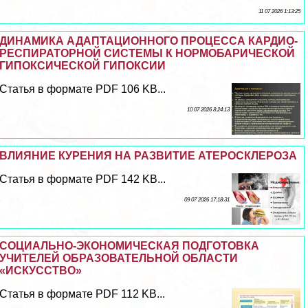
11 07 2026 1:13:25
ДИНАМИКА АДАПТАЦИОННОГО ПРОЦЕССА КАРДИО-
РЕСПИРАТОРНОЙ СИСТЕМЫ К НОРМОБАРИЧЕСКОЙ
ГИПОКСИЧЕСКОЙ ГИПОКСИИ
Статья в формате PDF 106 KB...
10 07 2026 8:24:13
ВЛИЯНИЕ КУРЕНИЯ НА РАЗВИТИЕ АТЕРОСКЛЕРОЗА
Статья в формате PDF 142 KB...
09 07 2026 17:18:31
СОЦИАЛЬНО-ЭКОНОМИЧЕСКАЯ ПОДГОТОВКА
УЧИТЕЛЕЙ ОБРАЗОВАТЕЛЬНОЙ ОБЛАСТИ
«ИСКУССТВО»
Статья в формате PDF 112 KB...