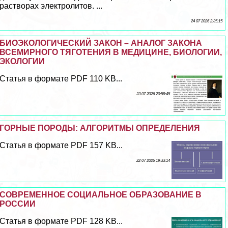
растворах электролитов. ...
24 07 2026 2:35:15
БИОЭКОЛОГИЧЕСКИЙ ЗАКОН – АНАЛОГ ЗАКОНА
ВСЕМИРНОГО ТЯГОТЕНИЯ В МЕДИЦИНЕ, БИОЛОГИИ,
ЭКОЛОГИИ
Статья в формате PDF 110 KB...
23 07 2026 20:58:45
ГОРНЫЕ ПОРОДЫ: АЛГОРИТМЫ ОПРЕДЕЛЕНИЯ
Статья в формате PDF 157 KB...
22 07 2026 19:33:14
СОВРЕМЕННОЕ СОЦИАЛЬНОЕ ОБРАЗОВАНИЕ В
РОССИИ
Статья в формате PDF 128 KB...