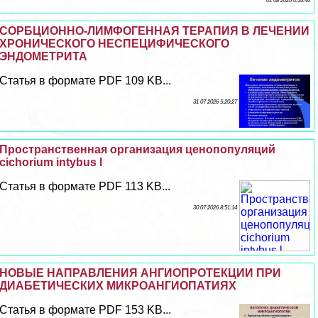
01 08 2026 0:16:46
СОРБЦИОННО-ЛИМФОГЕННАЯ ТЕРАПИЯ В ЛЕЧЕНИИ
ХРОНИЧЕСКОГО НЕСПЕЦИФИЧЕСКОГО
ЭНДОМЕТРИТА
Статья в формате PDF 109 KB...
31 07 2026 5:20:27
Прострaнcтвенная организация ценопопуляций
cichorium intybus l
Статья в формате PDF 113 KB...
30 07 2026 8:51:14
НОВЫЕ НАПРАВЛЕНИЯ АНГИОПРОТЕКЦИИ ПРИ
ДИАБЕТИЧЕСКИХ МИКРОАНГИОПАТИЯХ
Статья в формате PDF 153 KB...