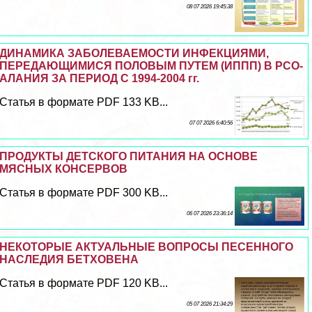
08 07 2026 19:45:38
ДИНАМИКА ЗАБОЛЕВАЕМОСТИ ИНФЕКЦИЯМИ,
ПЕРЕДАЮЩИМИСЯ ПОЛОВЫМ ПУТЕМ (ИППП) В РСО-
АЛАНИЯ ЗА ПЕРИОД С 1994-2004 гг.
Статья в формате PDF 133 KB...
07 07 2026 6:40:56
ПРОДУКТЫ ДЕТСКОГО ПИТАНИЯ НА ОСНОВЕ
МЯСНЫХ КОНСЕРВОВ
Статья в формате PDF 300 KB...
06 07 2026 23:36:14
НЕКОТОРЫЕ АКТУАЛЬНЫЕ ВОПРОСЫ ПЕСЕННОГО
НАСЛЕДИЯ БЕТХОВЕНА
Статья в формате PDF 120 KB...
05 07 2026 21:34:29