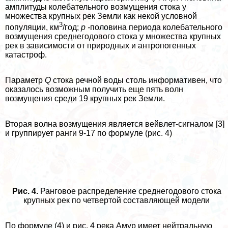
амплитуды колебательного возмущения стока у
множества крупных рек Земли как некой условной
3
популяции, км
/год;
p -
половина периода колебательного
возмущения среднегодового стока у множества крупных
рек в зависимости от природных и антропогенных
катастроф.
Параметр
Q
стока речной воды столь информативен, что
оказалось возможным получить еще пять волн
возмущения среди 19 крупных рек Земли.
Вторая волна возмущения является вейвлет-сигналом [3]
и группирует ранги 9-17 по формуле (рис. 4)
Рис. 4.
Ранговое распределение среднегодового стока
крупных рек по четвертой составляющей модели
По формуле (4) и рис. 4 река Амур имеет нейтральную