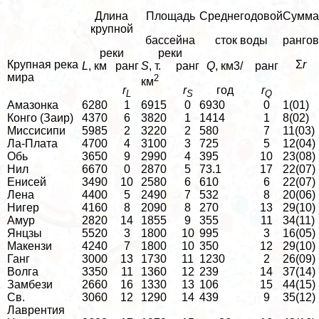
Длина
Площадь
Среднегодовой
Сумма
крупной
бассейна
сток воды
рангов
реки
реки
Крупная река
Σ
r
L
, км
ранг
S
, т.
ранг
Q
, км3/
ранг
мира
2
км
r
r
год
r
L
S
Q
Амaзoнка
6280
1
6915
0
6930
0
1(01)
Конго (Заир)
4370
6
3820
1
1414
1
8(02)
Миссисипи
5985
2
3220
2
580
7
11(03)
Ла-Плата
4700
4
3100
3
725
5
12(04)
Обь
3650
9
2990
4
395
10
23(08)
Нил
6670
0
2870
5
73.1
17
22(07)
Енисей
3490
10
2580
6
610
6
22(07)
Лена
4400
5
2490
7
532
8
20(06)
Нигер
4160
8
2090
8
270
13
29(10)
Амур
2820
14
1855
9
355
11
34(11)
Янцзы
5520
3
1800
10
995
3
16(05)
Макензи
4240
7
1800
10
350
12
29(10)
Ганг
3000
13
1730
11
1230
2
26(09)
Волга
3350
11
1360
12
239
14
37(14)
Замбези
2660
16
1330
13
106
15
44(15)
Св.
3060
12
1290
14
439
9
35(12)
Лаврентия