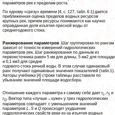
параметров рек к пределам роста.
По одному «срезу» времени [4, с. 127, табл. 6.1] дается
приближенная оценка пределов водных ресурсов
крупных рек, причем ресурсы понимаются как научно
оправданная доля изъятия пресной воды от
среднегодового стока.
Ранжирование параметров
. Шаг группировки по рангам
зависит от точности измерений гидрологических
параметров рек. Шаг ранжирования по данным из
первоисточника равен 5 км для длины, 5 км2 для площади
и 0,1 км3 для средне
годового стока речной воды. В этом случае одинаковый
ранг получают одинаковые значения показателей (табл.1).
Авторы учебника [4] строки таблицы расставили по
убыванию значений площади водосбора.
Отношение каждого параметра к самому себе дает
r
,
r
и
L
S
r
. Вектор типа «лучше→хуже» у трех гидрологических
Q
параметров совпадает: с уменьшением значений
параметров
L
,
S
и
Q
происходит ухудшение
гидрологических свойств реки из-за изъятия водных