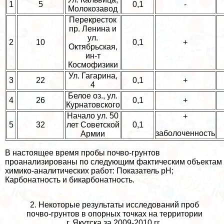
1
5
0,1
-
Молокозавод
Перекресток
пр. Ленина и
ул.
2
10
0,1
+
Октябрьская,
ин-т
Космофизики
Ул. Гагарина,
3
22
0,1
+
4
Белое оз., ул.
4
26
0,1
+
Курнатовского
Начало ул. 50
+
5
32
лет Советской
0,1
заболоченность
Армии
В настоящее время пробы почво-грунтов
проанализированы по следующим фактическим объектам
химико-аналитических работ: Показатель pH;
Карбонатность и бикарбонатность.
2. Некоторые результаты исследований проб
почво-грунтов в опopных точках на территории
г. Якутска за 2009-2010 гг.