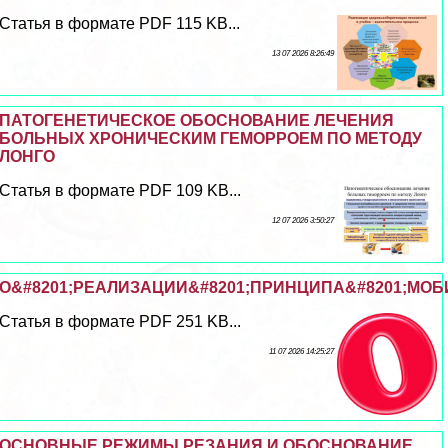
Статья в формате PDF 115 KB...
13 07 2026 8:26:49
ПАТОГЕНЕТИЧЕСКОЕ ОБОСНОВАНИЕ ЛЕЧЕНИЯ
БОЛЬНЫХ ХРОНИЧЕСКИМ ГЕМОРРОЕМ ПО МЕТОДУ
ЛОНГО
Статья в формате PDF 109 KB...
12 07 2026 3:50:27
О&#8201;РЕАЛИЗАЦИИ&#8201;ПРИНЦИПА&#8201;МОБ
Статья в формате PDF 251 KB...
11 07 2026 14:25:27
ОСНОВНЫЕ РЕЖИМЫ РЕЗАНИЯ И ОБОСНОВАНИЕ