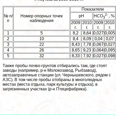
Показатели
2-
№ п/
Номер опopных точек
pH
НСО
, %
3
п
наблюдения
2009
2010
2009
2010
г.
г.
г.
г.
1
5
8,2
8,64
0,027
0,005
2
10
8,4
8,09
0,04
0,07
3
22
8,43
7,78
0,067
0,027
4
26
8,65
9,23
0,064
0,095
5
32
8,33
7,92
0,027
0,098
Также пробы почво-грунтов отбирались там, где стоят
заводы (например, р-н Молокозавод, Рыбзавод),
автозаправочные станции (ул. Чернышевского, рядом с
АЗС). В том числе пробы отобраны в многолюдных
местах (места отдыха, парк культуры и отдыха), в
загрязненных участках (р-н Птицефабрика).