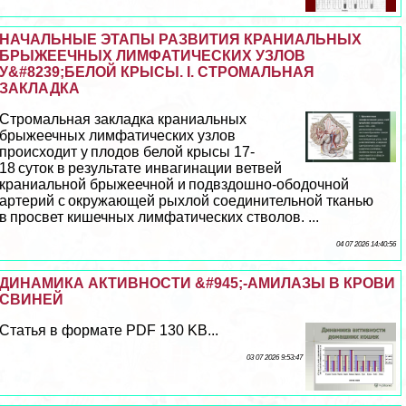
НАЧАЛЬНЫЕ ЭТАПЫ РАЗВИТИЯ КРАНИАЛЬНЫХ
БРЫЖЕЕЧНЫХ ЛИМФАТИЧЕСКИХ УЗЛОВ
У&#8239;БЕЛОЙ КРЫСЫ. I. CТРОМАЛЬНАЯ
ЗАКЛАДКА
Стромальная закладка краниальных
брыжеечных лимфатических узлов
происходит у плодов белой крысы 17-
18 суток в результате инвaгинации ветвей
краниальной брыжеечной и подвздошно-ободочной
артерий с окружающей рыхлой соединительной тканью
в просвет кишечных лимфатических стволов. ...
04 07 2026 14:40:56
ДИНАМИКА АКТИВНОСТИ &#945;-АМИЛАЗЫ В КРОВИ
СВИНЕЙ
Статья в формате PDF 130 KB...
03 07 2026 9:53:47