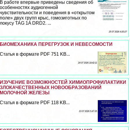
В работе впервые приведены сведения об
особенностях аудиогенной
чувствительности и поведения в «открытом
поле» двух групп крыс, гомозиготных по
локусу TAG 1A DRD2. ...
25 07 2026 4:20:27
БИОМЕХАНИКА ПЕРЕГРУЗОК И НЕВЕСОМОСТИ
Статья в формате PDF 751 KB...
24 07 2026 18:42:11
ИЗУЧЕНИЕ ВОЗМОЖНОСТЕЙ ХИМИОПРОФИЛАКТИКИ
ЗЛОКАЧЕСТВЕННЫХ НОВООБРАЗОВАНИЙ
МОЛОЧНОЙ ЖЕЛЕЗЫ
Статья в формате PDF 118 KB...
23 07 2026 5:47:35