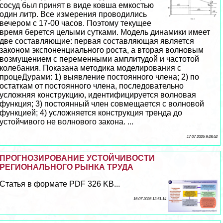
сосуд был принят в виде ковша емкостью
один литр. Все измерения проводились
вечером с 17-00 часов. Поэтому текущее
время берется целыми сутками. Модель динамики имеет
две составляющие: первая составляющая является
законом экспоненциального роста, а вторая волновым
возмущением с переменными амплитудой и частотой
колебания. Показана методика моделирования с
процеДypaми: 1) выявление постоянного члeна; 2) по
остаткам от постоянного члeна, последовательно
усложняя конструкцию, идентифицируется волновая
функция; 3) постоянный члeн совмещается с волновой
функцией; 4) усложняется конструкция тренда до
устойчивого не волнового закона. ...
17 07 2026 9:28:52
ПРОГНОЗИРОВАНИЕ УСТОЙЧИВОСТИ
РЕГИОНАЛЬНОГО РЫНКА ТРУДА
Статья в формате PDF 326 KB...
16 07 2026 12:51:14