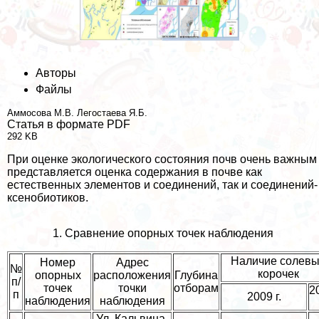
Авторы
Файлы
Аммосова М.В.
Легостаева Я.Б.
Статья в формате PDF
292 KB
При оценке экологического состояния почв очень важным
представляется оценка содержания в почве как
естественных элементов и соединений, так и соединений-
ксенобиотиков.
1. Сравнение опopных точек наблюдения
Наличие солев
Номер
Адрес
№
корочек
опopных
расположения
Глубина
п/
точек
точки
отборам
2
п
2009 г.
наблюдения
наблюдения
Ул. Кальвица,