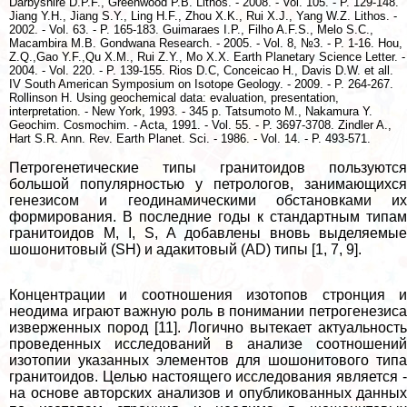
Darbyshire D.P.F., Greenwood P.B. Lithos. - 2008. - Vol. 105. - P. 129-148.
Jiang Y.H., Jiang S.Y., Ling H.F., Zhou X.K., Rui X.J., Yang W.Z. Lithos. -
2002. - Vol. 63. - P. 165-183. Guimaraes I.P., Filho A.F.S., Melo S.C.,
Macambira M.B. Gondwana Research. - 2005. - Vol. 8, №3. - P. 1-16. Hou,
Z.Q.,Gao Y.F.,Qu X.M., Rui Z.Y., Mo X.X. Earth Planetary Science Letter. -
2004. - Vol. 220. - P. 139-155. Rios D.C, Conceicao H., Davis D.W. et all.
IV South American Symposium on Isotope Geology. - 2009. - P. 264-267.
Rollinson H. Using geochemical data: evaluation, presentation,
interpretation. - New York, 1993. - 345 p. Tatsumoto M., Nakamura Y.
Geochim. Cosmochim. - Acta, 1991. - Vol. 55. - P. 3697-3708. Zindler A.,
Hart S.R. Ann. Rev. Earth Planet. Sci. - 1986. - Vol. 14. - P. 493-571.
Петрогенетические типы гранитоидов пользуются
большой популярностью у петрологов, занимающихся
генезисом и геодинамическими обстановками их
формирования. В последние годы к стандартным типам
гранитоидов M, I, S, A добавлены вновь выделяемые
шошонитовый (SH) и адакитовый (AD) типы [1, 7, 9].
Концентрации и соотношения изотопов стронция и
неодима играют важную роль в понимании петрогенезиса
изверженных пород [11]. Логично вытекает актуальность
проведенных исследований в анализе соотношений
изотопии указанных элементов для шошонитового типа
гранитоидов. Целью настоящего исследования является -
на основе авторских анализов и опубликованных данных