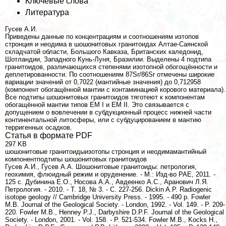
Ключевые слова
Литература
Гусев А.И.
Приведены данные по концентрациям и соотношениям изтопов
стронция и неодима в шошонитовых гранитоидах Алтае-Саянской
складчатой области, Большого Кавказа, Британских каледонид,
Шотландии, Западного Кунь-Луня, Бразилии. Выделены 4 подтипа
гранитоидов, различающихся степенями изотопной обогощённости и
деплетированности. По соотношениям 87Sr/86Sr отмечены широкие
вариации значений от 0,7022 (мантийные значения) до 0,712958
(компонент обогащённой мантии c контаминацией корового материала).
Все подтипы шошонитовых гранитоидов тяготеют к компонентам
обогащённой мантии типов EM I и EM II. Это связывается с
допущением о вовлечении в субдукционный процесс нижней части
континентальной литосферы, или с субдуцированием в мантию
терригенных осадков.
Статья в формате PDF
297 KB
шошонитовые гранитоидыизотопы стронция и неодимамантийный
компонентподтипы шошонитовых гранитоидов
Гусев А.И., Гусев А.А. Шошонитовые гранитоиды: петрология,
геохимия, флюидный режим и оруденение. - М.: Изд-во РАЕ, 2011. -
125 с. Дубинина Е.О., Носова А.А., Авдеенко А.С., Аранович Л.Я.
Петрология. - 2010. - Т. 18, № 3. - С. 227-256. Dickin A.P. Radiogenic
isotope geology // Cambridge University Press. - 1995. - 490 p. Fowler
M.B. Journal of the Geological Society. - London, 1992. - Vol. 149. - P. 209-
220. Fowler M.B., Henney P.J., Darbyshire D.P.F. Journal of the Geological
Society. - London, 2001. - Vol. 158. - P. 521-534. Fowler M.B., Kocks H.,