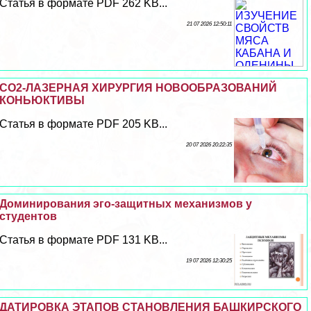
Статья в формате PDF 262 KB...
21 07 2026 12:50:11
СО2-ЛАЗЕРНАЯ ХИРУРГИЯ НОВООБРАЗОВАНИЙ
КОНЬЮКТИВЫ
Статья в формате PDF 205 KB...
20 07 2026 20:22:35
Доминирования эго-защитных механизмов у
студентов
Статья в формате PDF 131 KB...
19 07 2026 12:30:25
ДАТИРОВКА ЭТАПОВ СТАНОВЛЕНИЯ БАШКИРСКОГО