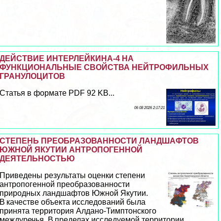
ДЕЙСТВИЕ ИНТЕРЛЕЙКИНА-4 НА
ФУНКЦИОНАЛЬНЫЕ СВОЙСТВА НЕЙТРОФИЛЬНЫХ
ГРАНУЛОЦИТОВ
Статья в формате PDF 92 KB...
06 08 2026 2:17:21
СТЕПЕНЬ ПРЕОБРАЗОВАННОСТИ ЛАНДШАФТОВ
ЮЖНОЙ ЯКУТИИ АНТРОПОГЕННОЙ
ДЕЯТЕЛЬНОСТЬЮ
Приведены результаты оценки степени
антропогенной преобразованности
природных ландшафтов Южной Якутии.
В качестве объекта исследований была
принята территория Алдано-Тимптонского
междуречья. В пределах исследуемой территории