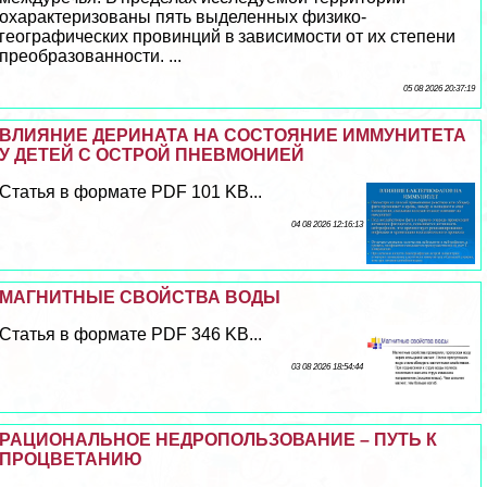
охаpaктеризованы пять выделенных физико-
географических провинций в зависимости от их степени
преобразованности. ...
05 08 2026 20:37:19
ВЛИЯНИЕ ДЕРИНАТА НА СОСТОЯНИЕ ИММУНИТЕТА
У ДЕТЕЙ С ОСТРОЙ ПНЕВМОНИЕЙ
Статья в формате PDF 101 KB...
04 08 2026 12:16:13
МАГНИТНЫЕ СВОЙСТВА ВОДЫ
Статья в формате PDF 346 KB...
03 08 2026 18:54:44
РАЦИОНАЛЬНОЕ НЕДРОПОЛЬЗОВАНИЕ – ПУТЬ К
ПРОЦВЕТАНИЮ