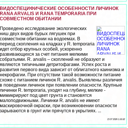
ВИДОСПЕЦИФИЧЕСКИЕ ОСОБЕННОСТИ ЛИЧИНОК
RANA ARVALIS И RANA TEMPORARIA ПРИ
СОВМЕСТНОМ ОБИТАНИИ
Проведено исследование экологических
ниш двух видов бурых лягушек при
совместном обитании на водоемах. В
период скопления на кладках у R. temporaria
идет отбор крупных особей, ускоренно
развивающихся за счет питания мелкими
собратьями. R. arvalis – скоплений не образуют и
являются типичными детритофагами. Успех роста и
развития первого вида зависит от облигатного каинизма и
нeкpoфагии. При отсутствии такой возможности питание
схоже с питанием личинок R. arvalis. Выявлены различия
в поведении личинок при появлении опасности. Крупные
личинки R. temporaria, уходят на глубину, мелкие -
мимикрируют под цвет грунта и становятся
малоподвижными. Личинки R. arvalis не имеют
маскировочной окраски, при возникновении опасности
зарываются в грунт или прячутся в укрытиях. ...
15 07 2026 1:33:32