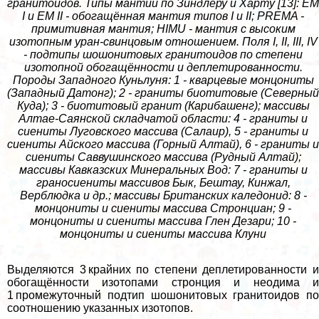
гранитоидов. Типы мантии по Зиндлеру и Харту [13]: EM
I и EM II - обогащённая мантия типов I и II; PREMA -
примитивная мантия; HIMU - мантия с высоким
изотопным уран-свинцовым отношением. Поля I, II, III, IV
- подтипы шошонитовых гранитоидов по степени
изотопной обогащённости и деплетированности.
Породы Западного Куньлуня: 1 - кварцевые монцониты
(Западный Датонг); 2 - граниты биотитовые (Северный
Куда); 3 - биотитовый гранит (Карибашенг); массивы
Алтае-Саянской складчатой области: 4 - граниты и
сиениты Луговского массива (Салаир), 5 - граниты и
сиениты Айского массива (Горный Алтай), 6 - граниты и
сиениты Саввушинского массива (Рудный Алтай);
массивы Кавказских Минеральных Вод: 7 - граниты и
граносиениты массивов Бык, Бештау, Кинжал,
Верблюдка и др.; массивы Британских каледонид: 8 -
монцониты и сиениты массива Стронциан; 9 -
монцониты и сиениты массива Глен Дезари; 10 -
монцониты и сиениты массива Клуни
Выделяются 3 крайних по степени деплетированности и
обогащённости изотопами стронция и неодима и
1 промежуточный подтип шошонитовых гранитоидов по
соотношению указанных изотопов.