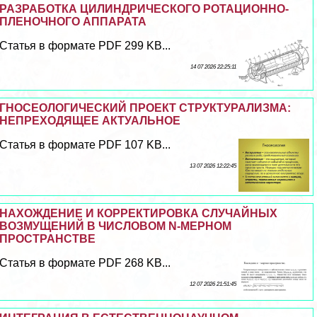
РАЗРАБОТКА ЦИЛИНДРИЧЕСКОГО РОТАЦИОННО-
ПЛЕНОЧНОГО АППАРАТА
Статья в формате PDF 299 KB...
14 07 2026 22:25:11
ГНОСЕОЛОГИЧЕСКИЙ ПРОЕКТ СТРУКТУРАЛИЗМА:
НЕПРЕХОДЯЩЕЕ АКТУАЛЬНОЕ
Статья в формате PDF 107 KB...
13 07 2026 12:22:45
НАХОЖДЕНИЕ И КОРРЕКТИРОВКА СЛУЧАЙНЫХ
ВОЗМУЩЕНИЙ В ЧИСЛОВОМ N-МЕРНОМ
ПРОСТРАНСТВЕ
Статья в формате PDF 268 KB...
12 07 2026 21:51:45