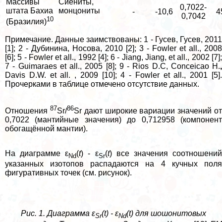
Массивы
Сиениты,
0,7022-
штата Бахиа
монцониты
-
-10,6
4
0,7042
10
(Бразилия)
Примечание. Данные заимствованы: 1 - Гусев, Гусев, 2011
[1]; 2 - Дубинина, Носова, 2010 [2]; 3 - Fowler et all., 2008
[6]; 5 - Fowler et all., 1992 [4]; 6 - Jiang, Jiang, et all., 2002 [7];
7 - Guimaraes et all., 2005 [8]; 9 - Rios D.C, Conceicao H.
,
Davis D.W. et all. , 2009 [10]; 4 - Fowler et all., 2001 [5].
Прочерками в таблице отмечено отсутствие данных.
87
86
Отношения
Sr/
Sr дают широкие вариации значений о
0,7022 (мантийные значения) до 0,712958 (компонент
обогащённой мантии).
На диаграмме ε
(
t
) - ε
(
t
) все значения соотношени
Nd
Sr
указанных изотопов распадаются на 4 кучных поля
фигуративных точек (см. рисунок).
Рис. 1. Диаграмма ε
(t) - ε
(t) для шошонитовых
Sr
Nd