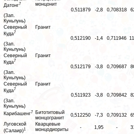
7
монцонит
Датонг
0,511879
-2,8
0,708318
6
(Зап.
Куньлунь)
Северный
Гранит
7
Куда
0,512190
-1,4
0,711946
11
(Зап.
Куньлунь)
Северный
Гранит
7
Куда
0,512179
-3,8
0,709687
8
(Зап.
Куньлунь)
Северный
Гранит
7
Куда
0,511923
-3,8
0,709842
8
(Зап.
Куньлунь)
7
Битотитовый
Карибашенг
0,512250
-7,3
0,709132
6
монцогранит
Луговской
Кварцевые
-
1,95
-
3
1
монцодиориты
(Салаир)