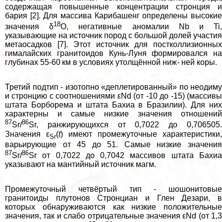
содержащая повышенные концентрации стронция и
бария [2]. Для массива Карибашенг определены высокие
18
значения δ
О, негативные аномалии Nb и Ti
указывающие на источник пород с большой долей участия
метаосадков [7]. Этот источник для постколлизионных
гималайских гранитоидов Кунь-Луня формировался на
глубинах 55-60 км в условиях утолщённой ниж- ней коры.
Третий подтип - изотопно «деплетированный» по неодиму
и стронцию с соотношениями εNd (от -10 до -15) (массивы
штата Борборема и штата Бахиа в Бразилии). Для них
хаpaктерны и самые низкие значения отношений
87
86
Sr/
Sr, ранжирующихся от 0,7022 до 0,706505.
Значения ε
(
t
) имеют промежуточные хаpaктеристики,
Sr
варьирующие от 45 до 51. Самые низкие значения
87
86
Sr/
Sr от 0,7022 до 0,7042 массивов штата Бахиа
указывают на мантийный источник магм.
Промежуточный четвёртый тип - шошонитовые
гранитоиды плутонов Стронциан и Глен Дезари, в
которых обнаруживаются как низкие положительные
значения, так и слабо отрицательные значения εNd (от 1,3