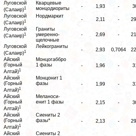
Луговской
Кварцевые
-
1,93
-
3
1
монцодиориты
(Салаир)
Луговской
Нордмаркит
-
2,11
-
29
1
(Салаир)
Луговской
Граниты
1
умеренно-
-
2,69
-
21
(Салаир)
щелочные
Луговской
Лейкограниты
-
2,93
0,7064
22
1
(Салаир)
Айский
Монцогаббро
(Горный
1 фазы
-
1,96
-
3
1
Алтай)
Айский
Монцонит 1
(Горный
фазы
-
1,99
-
3
1
Алтай)
Айский
Меланоси-
(Горный
енит 1 фазы
-
2,15
-
3
1
Алтай)
Айский
Сиениты 2
(Горный
фазы*
-
2,13
-
29
1
Алтай)
Айский
Сиениты 2