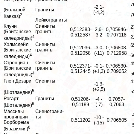
7
-2,1-
(Большой
Граниты,
-
-
(-4,2)
7
2
Кавказ)
Лейкограниты
Клуни
Сиениты,
2
0,512383-
2,6-
0,705946-
(Британские
граниты
0,512587
3,2
0,707118
4
2
каледониды)
Хэлмсдейл
Сиениты,
6
0,512036-
-3,0-
0,706808-
(Британские
граниты
0,512058
(-11)
0,712958
4
6
каледниды)
Стронциан
Сиениты,
4
0,512371-
-0,1-
0,706530-
(Британские
граниты
0,512445
(+1,3)
0,709052
4
5
каледониды)
Глен Дезари
Сиениты
4
-1,3-
-
-
(+2,5)
5
5
(Шотландия)
Рогарт
Граниты
0,51206-
-4 -
0,7057-
6
0,51189
(-7)
0,7063
(Шоталндия)
Массивы
Сиенограни-
провинции
ты
-10 -
0,511202
0,706505
Борборема
(-15)
8
(Бразилия)