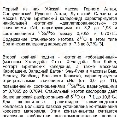
Первый из них (Айский массив Горного Алтая,
Саввушинский Рудного Алтая, Луговской Салаира и
массив Клуни Британский каледонид) хаpaктеризуется
наибольшей изотопной «деплетированностью» со
значениями εNd, варьирующими от 3,2 до 1,93 и
87
86
соотношениями
Sr/
Sr между 0,7052 и 0,70711
18
Содержание стабильного изотопа δ
О в этом типе
Британских каледонид варьирует от 7,3 до 8,7 ‰ [3].
Второй крайний подтип - изотопно «обогащённый»
(массивы Хэлмсдэйл, Стрэт Хеллэдэйл, Лоч Лойял,
Роггарт Британских каледонид, а также массивы
Карибашенг, Западный Датонг Кунь-Луня и массивы Бык,
Бештау, Верблюд Большого Кавказа), хаpaктеризуется
отрицательными значениями εNd (от -3,0 до -11),
87
86
повышенными соотношениями
Sr/
Sr, варьирующим
от 0,7065 до 0,7094. Стабильный изотоп кислорода даёт
18
более широкий разброс значений δ
О от +7,1 до 10,6 ‰
Для шошонитовых гранитоидов кавминводского
комплекса Большого Кавказа установлена контаминация
корового материала. Этим контаминантом считается
осадочная карбонатная высокомагнезиальная порода,