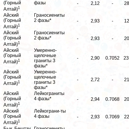
(Горный
фазы
-
2,12
-
28
1
Алтай)
Айский
Граносиениты
(Горный
2 фазы*
-
2,93
-
12
1
Алтай)
Айский
Граносиениты
(Горный
2 фазы*
-
2,93
-
20
1
Алтай)
Айский
Умеренно-
(Горный
щелочные
-
2,90
0.7052
23
1
граниты 3
Алтай)
фазы*
Айский
Умеренно-
(Горный
щелочные
-
2,72
-
21
1
граниты 3
Алтай)
фазы*
Айский
Лейкограниты
(Горный
4 фазы*
-
2,94
0.7068
20
1
Алтай)
Айский
Лейкограни-ты
(Горный
4 фазы
-
2,93
0.7069
22
1
Алтай)
Бык, Бештау
Граносиениты,