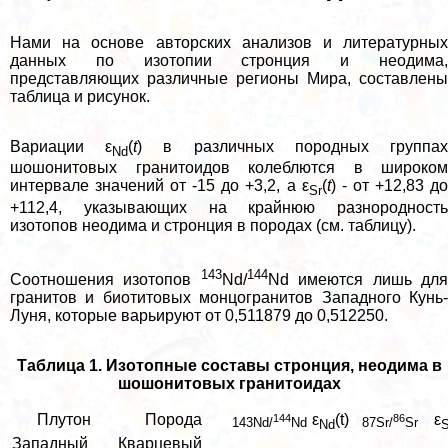
Нами на основе авторских анализов и литературных
данных по изотопии стронция и неодима,
представляющих различные регионы Мира, составлены
таблица и рисунок.
Вариации ε
(
t
) в различных породных группа
Nd
шошонитовых гранитоидов колeблются в широком
интервале значений от -15 до +3,2, а ε
(
t
) - от +12,83 д
Sr
+112,4, указывающих на крайнюю разнородность
изотопов неодима и стронция в породах (см. таблицу).
143
144
Соотношения изотопов
Nd/
Nd имеются лишь дл
гранитов и биотитовых монцогранитов Западного Кунь-
Луня, которые варьируют от 0,511879 до 0,512250.
Таблица 1. Изотопные составы стронция, неодима в
шошонитовых гранитоидах
Плутон
Порода
ε
(t)
ε
144
86
143Nd/
Nd
87Sr/
Sr
Nd
S
Западный
Кварцевый