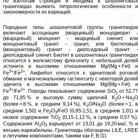
по изотопам стронция и неодима в шошонитовых
гранитоидах выявить петрологические особенности и
закономерности их вариаций.
Породные типы шошонитовой группы гранитоидов
включают ассоциации (кварцевый) монцодиорит -
(кварцевый) монцонит - кварцевый сиенит, или
монцонитовый гранит - гранит, или биотитовый
(монцонитовый) гранит - диопсидовый гранит -
диопсидовый сиенит. Биотит в шошонитовых гранитоидах
относится к железистому флогопиту с небольшой долей
эстонита и высокими отношениями Mg/(Mg + Fet) и
3+
2+
Fe
/Fe
. Амфибол относится к эденитовой роговой
обманке и магнезиальному гастингситу с некоторой долей
эденита и высокими отношениями Mg/(Mg + Fet) и
3+
2+
Fe
/Fe
. Породы показывают содержание SiO
от 52,7
2
до 71,85 % и высокую сумму щелочей K
O + Na
O
2
2
(более > 8 %, в среднем 9,14 %), K
O/Na
O (более > 1, 
2
2
среднем 1,50) и Fe
O
/FeO (0,85-1,51, в среднем 1,01) и
2
3
низкое содержание TiO
(0,15-1,12 %, в среднем 0,57 %)
2
Содержания Al
O
варьируют от 13,01 до 19,20 мас. % 
2
3
весьма вариабильны. Гранитоиды обогащены LILE, LREE
и летучими компонентами, такими как F, В [1].