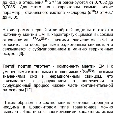
87
86
до -0,1), а отношения
Sr/
Sr ранжируются от 0,7052 до
0,7085. Для этого типа хаpaктерны самые низкие
18
параметры стабильного изотопа кислорода (δ
О от +6,7
до +8,0).
На диаграмме первый и четвёртый подтипы тяготеют к
источнику мантии EM II, хаpaктеризующимися высокими
87
86
отношениями
Sr/
Sr, низкими значениями εNd 
относительно обогащёнными радиогенным свинцом, что
связывается с субдуцированием в мантию терригенных
осадков [3].
Третий подтип тяготеет к компоненту мантии EM I с
87
86
умеренными изотопными отношениями
Sr/
Sr, низкими
значениями εNd и нерадиогенным свинцом, что
связывается с допущением о вовлечении в
субдукционный процесс нижней части континентальной
литосферы [12].
Таким образом, по соотношениям изотопов стронция и
неодима в шошонитовом типе гранитоидов можно
выделить 4 подтипа с варьирующими хаpaктеристиками