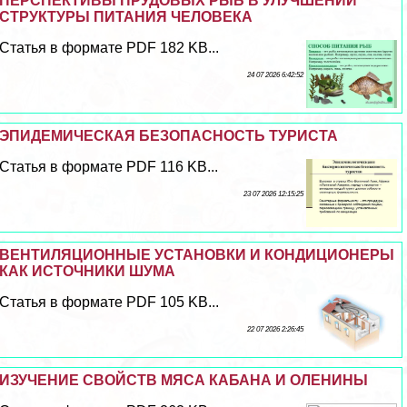
ПЕРСПЕКТИВЫ ПРУДОВЫХ РЫБ В УЛУЧШЕНИИ
СТРУКТУРЫ ПИТАНИЯ ЧЕЛОВЕКА
Статья в формате PDF 182 KB...
24 07 2026 6:42:52
ЭПИДЕМИЧЕСКАЯ БЕЗОПАСНОСТЬ ТУРИСТА
Статья в формате PDF 116 KB...
23 07 2026 12:15:25
ВЕНТИЛЯЦИОННЫЕ УСТАНОВКИ И КОНДИЦИОНЕРЫ
КАК ИСТОЧНИКИ ШУМА
Статья в формате PDF 105 KB...
22 07 2026 2:26:45
ИЗУЧЕНИЕ СВОЙСТВ МЯСА КАБАНА И ОЛЕНИНЫ