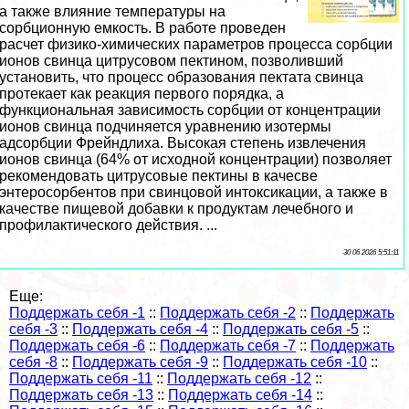
а также влияние температуры на
сорбционную емкость. В работе проведен
расчет физико-химических параметров процесса сорбции
ионов свинца цитрусовом пектином, позволивший
установить, что процесс образования пектата свинца
протекает как реакция первого порядка, а
функциональная зависимость сорбции от концентрации
ионов свинца подчиняется уравнению изотермы
адсорбции Фрейндлиха. Высокая степень извлечения
ионов свинца (64% от исходной концентрации) позволяет
рекомендовать цитрусовые пектины в качесве
энтеросорбентов при свинцовой интоксикации, а также в
качестве пищевой добавки к продуктам лечебного и
профилактического действия. ...
30 06 2026 5:51:11
Еще:
Поддержать себя -1
::
Поддержать себя -2
::
Поддержать
себя -3
::
Поддержать себя -4
::
Поддержать себя -5
::
Поддержать себя -6
::
Поддержать себя -7
::
Поддержать
себя -8
::
Поддержать себя -9
::
Поддержать себя -10
::
Поддержать себя -11
::
Поддержать себя -12
::
Поддержать себя -13
::
Поддержать себя -14
::