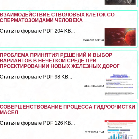
ВЗАИМОДЕЙСТВИЕ СТВОЛОВЫХ КЛЕТОК СО
СПЕРМАТОЗОИДАМИ ЧЕЛОВЕКА
Статья в формате PDF 204 KB...
05 08 2026 13:21:33
ПРОБЛЕМА ПРИНЯТИЯ РЕШЕНИЙ И ВЫБОР
ВАРИАНТОВ В НЕЧЕТКОЙ СРЕДЕ ПРИ
ПРОЕКТИРОВАНИИ НОВЫХ ЖЕЛЕЗНЫХ ДОРОГ
Статья в формате PDF 98 KB...
04 08 2026 4:40:14
СОВЕРШЕНСТВОВАНИЕ ПРОЦЕССА ГИДРООЧИСТКИ
МАСЕЛ
Статья в формате PDF 126 KB...
03 08 2026 8:11:44