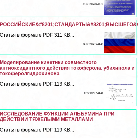
15 07 2026 23:31:10
РОССИЙСКИЕ&#8201;СТАНДАРТЫ&#8201;ВЫСШЕГО&#8
Статья в формате PDF 311 KB...
14 07 2026 15:34:37
Моделирование кинетики совместного
антиоксидантного действия токоферола, убихинола и
токоферолгидрохинона
Статья в формате PDF 113 KB...
13 07 2026 7:34:31
ИССЛЕДОВАНИЕ ФУНКЦИИ АЛЬБУМИНА ПРИ
ДЕЙСТВИИ ТЯЖЕЛЫМИ МЕТАЛЛАМИ
Статья в формате PDF 119 KB...