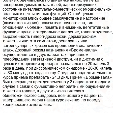
больных оценивались по динамике наиболее легко
воспроизводимых показателей, хаpaктеризующих
состояние интеллектуально-мнестических эмоционально-
волевых и вегетативных функций. С этой целью
мониторировались общее самочувствие и настроение
(«качество жизни»), показатели ночного сна, тип
отношения к болезни, память и внимание, вегетативные
функции: пульс, артериальное давление, головокружение,
выраженность гипергидроза кожи, дермографизм,
тяжесть и частота симпато-адреналовых или
вагоинсулярных кризов как проявлений «панических
атак». Дозовый режим назначения «Броменвала»
осуществляется в двух вариантах: при явном
преобладании вегетативной диструкции и дистимии с
целью их коррекции препарат назначался по 20 капель 3
раза в день, при диссомническом синдроме - 20-30 капель
за 30 минут до отхода ко сну. Средняя продолжительность
курса приема препарата - 24,3 дня. Прием «Броменвала»
был прекращен преждевременно у 2 пациентов: в одном
случае в связи с субъективно неприятными ощущениями
тяжести в голове, в другом - из-за тяжелого
общетоксического синдрома, возникшего у пациента,
завершившего месяц назад курс лечения по поводу
хронического алкоголизма.