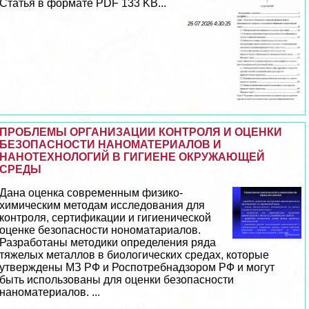
Статья в формате PDF 133 KB...
26 07 2026 4:30:35
ПРОБЛЕМЫ ОРГАНИЗАЦИИ КОНТРОЛЯ И ОЦЕНКИ
БЕЗОПАСНОСТИ НАНОМАТЕРИАЛОВ И
НАНОТЕХНОЛОГИЙ В ГИГИЕНЕ ОКРУЖАЮЩЕЙ
СРЕДЫ
Дана оценка современным физико-
химическим методам исследования для
контроля, сертификации и гигиенической
оценке безопасности нономатариалов.
Разработаны методики определения ряда
тяжелых металлов в биологических средах, которые
утверждены МЗ РФ и Роспотребнадзором РФ и могут
быть использованы для оценки безопасности
наноматериалов. ...