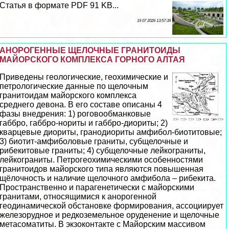
Статья в формате PDF 91 KB...
19 07 2026 13:57:39
АНОРОГЕННЫЕ ЩЕЛОЧНЫЕ ГРАНИТОИДЫ
МАЙОРСКОГО КОМПЛЕКСА ГОРНОГО АЛТАЯ
Приведены геологические, геохимические и
петрологические данные по щелочным
гранитоидам майорского комплекса
среднего девона. В его составе описаны 4
фазы внедрения: 1) роговообманковые
габбро, габбро-нориты и габбро-диориты; 2)
кварцевые диориты, гранодиориты амфибол-биотитовые;
3) биотит-амфиболовые граниты, субщелочные и
рибекитовые граниты; 4) субщелочные лейкограниты,
лейкограниты. Петрогеохимическими особенностями
гранитоидов майорского типа являются повышенная
щёлочность и наличие щелочного амфибола – рибекита.
Прострaнcтвенно и парагенетически с майорскими
гранитами, относящимися к анорогенной
геодинамической обстановке формирования, ассоциирует
железорудное и редкоземельное оруденение и щелочные
метасоматиты. В экзоконтакте с Майорским массивом