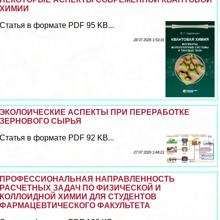
ХИМИИ
Статья в формате PDF 95 KB...
28 07 2026 1:53:16
ЭКОЛОИЧЕСКИЕ АСПЕКТЫ ПРИ ПЕРЕРАБОТКЕ
ЗЕРНОВОГО СЫРЬЯ
Статья в формате PDF 92 KB...
27 07 2026 1:44:23
ПРОФЕССИОНАЛЬНАЯ НАПРАВЛЕННОСТЬ
РАСЧЕТНЫХ ЗАДАЧ ПО ФИЗИЧЕСКОЙ И
КОЛЛОИДНОЙ ХИМИИ ДЛЯ СТУДЕНТОВ
ФАРМАЦЕВТИЧЕСКОГО ФАКУЛЬТЕТА