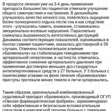
В процессе лечения уже на 3-4 день применения
препарата большинство пациентов отмечали улучшение
общего самочувствия и настроения. В дальнейшем
улучшалось качество ночного сна, появлялось ощущение
более полноценного отдыха после сна и как следствие
этого - улучшались память, внимание, сглаживались
эмоционально-волевые нарушения. Параллельно
снижалась выраженность вегетативных диструкций.
Динамика соответствующих показателей, оцениваемых в
баллах самими пациентами, оказалась достоверной в 56
случаях. Отмечено положительное влияние
«Броменвала» на стабилизацию гемодинамики при
артериальной гипертензии, в частности, отмечалось
эффективное снижение артериального давления при
применении достоверно меньших доз стандартных
антигипертензивных средств у 27 больных. У 3 больных с
паническими атаками на фоне лечения «Броменвалом»
приступы протекали менее тяжело и легче купировались.
Таким образом, оригинальный комбинированный
седативный препарат «Броменвал», производимый ОГУП
«Омская фармацевтическая фабрика», зарекомендовал
себя эффективным и безопасным вспомогательным
средством в комплексной терапии больных с тяжелыми