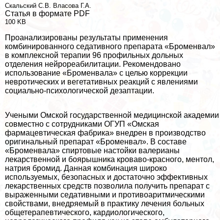
Скальский С.В.
Власова Г.А.
Статья в формате PDF
100 KB
Проанализированы результаты применения
комбинированного седативного препарата «Броменвал»
в комплексной терапии 96 профильных дольных
отделения нейрореабилитации. Рекомендовано
использование «Броменвала» с целью коррекции
невротических и вегетативных реакций с явлениями
социально-психологической дезаптации.
Учеными Омской государственной медицинской академии
совместно с сотрудниками ОГУП «Омская
фармацевтическая фабрика» внедрен в производство
оригинальный препарат «Броменвал». В составе
«Броменвала» спиртовые настойки валерианы
лекарственной и боярышника кроваво-красного, ментол,
натрия бромид. Данная комбинация широко
используемых, безопасных и достаточно эффективных
лекарственных средств позволила получить препарат с
выраженными седативными и противоаритмическими
свойствами, внедряемый в пpaктику лечения больных
общетерапевтического, кардиологического,