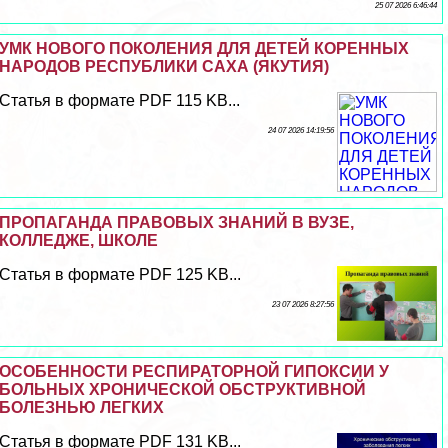
25 07 2026 6:46:44
УМК НОВОГО ПОКОЛЕНИЯ ДЛЯ ДЕТЕЙ КОРЕННЫХ
НАРОДОВ РЕСПУБЛИКИ САХА (ЯКУТИЯ)
Статья в формате PDF 115 KB...
24 07 2026 14:19:56
ПРОПАГАНДА ПРАВОВЫХ ЗНАНИЙ В ВУЗЕ,
КОЛЛЕДЖЕ, ШКОЛЕ
Статья в формате PDF 125 KB...
23 07 2026 8:27:56
ОСОБЕННОСТИ РЕСПИРАТОРНОЙ ГИПОКСИИ У
БОЛЬНЫХ ХРОНИЧЕСКОЙ ОБСТРУКТИВНОЙ
БОЛЕЗНЬЮ ЛЕГКИХ
Статья в формате PDF 131 KB...