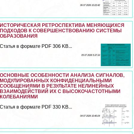
06 07 2026 10:22:42
ИСТОРИЧЕСКАЯ РЕТРОСПЕКТИВА МЕНЯЮЩИХСЯ
ПОДХОДОВ К СОВЕРШЕНСТВОВАНИЮ СИСТЕМЫ
ОБРАЗОВАНИЯ
Статья в формате PDF 306 KB...
05 07 2026 5:37:33
ОСНОВНЫЕ ОСОБЕННОСТИ АНАЛИЗА СИГНАЛОВ,
МОДУЛИРОВАННЫХ КОНФИДЕНЦИАЛЬНЫМИ
СООБЩЕНИЯМИ В РЕЗУЛЬТАТЕ НЕЛИНЕЙНЫХ
ВЗАИМОДЕЙСТВИЙ ИХ С ВЫСОКОЧАСТОТНЫМИ
КОЛЕБАНИЯМИ
Статья в формате PDF 330 KB...
04 07 2026 10:40:24