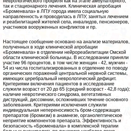
неврологического профиля как на этапе амбулаторного,
так и стационарного лечения. Клиническая апробация
«Броменвала» в ЛПУ города имела социальную
направленность и проводилась в ЛПУ, занятых лечением
и реабилитацией жителей села, инвалидов, пенсионеров,
участников вооруженных конфликтов и пр.
Настоящее сообщение основано на анализе материалов,
полученных в ходе клинической апробации
«Броменвала» в отделении нейрореабилитации Омской
области клинической больницы. В исследовании приняли
участие 96 процентов, в том числе женщин - 42, мужчин -
54 из числа госпитализированных в отделение по поводу
органических поражений центральной нервной системы,
имеющих церебральный неврологический дефицит.
Критериями включения пациентов в исследование
служили возраст от 20 до 65 (средний возраст - 42,8 года);
наличие невротического синдрома, вегетативных
диструкций, диссомнии, осложнивших течение основного
заболевания. Критериями исключения служили
индивидуальная непереносимость бром-содержащих
препаратов (бромизм) в анамнезе, органолептическое
неприятие компонентов препарата. Эффективность и
безопасность «Броменвала» в комплексной терапии