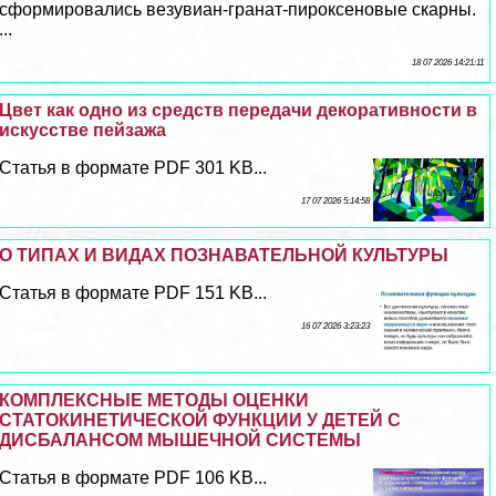
сформировались везувиан-гранат-пироксеновые скарны.
...
18 07 2026 14:21:11
Цвет как одно из средств передачи декоративности в
искусстве пейзажа
Статья в формате PDF 301 KB...
17 07 2026 5:14:58
О ТИПАХ И ВИДАХ ПОЗНАВАТЕЛЬНОЙ КУЛЬТУРЫ
Статья в формате PDF 151 KB...
16 07 2026 3:23:23
КОМПЛЕКСНЫЕ МЕТОДЫ ОЦЕНКИ
СТАТОКИНЕТИЧЕСКОЙ ФУНКЦИИ У ДЕТЕЙ С
ДИСБАЛАНСОМ МЫШЕЧНОЙ СИСТЕМЫ
Статья в формате PDF 106 KB...