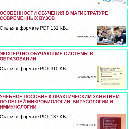
ОСОБЕННОСТИ ОБУЧЕНИЯ В МАГИСТРАТУРЕ
СОВРЕМЕННЫХ ВУЗОВ
Статья в формате PDF 131 KB...
02 08 2026 14:16:11
ЭКСПЕРТНО-ОБУЧАЮЩИЕ СИСТЕМЫ В
ОБРАЗОВАНИИ
Статья в формате PDF 310 KB...
01 08 2026 4:30:26
УЧЕБНОЕ ПОСОБИЕ К ПРАКТИЧЕСКИМ ЗАНЯТИЯМ
ПО ОБЩЕЙ МИКРОБИОЛОГИИ, ВИРУСОЛОГИИ И
ИММУНОЛОГИИ
Статья в формате PDF 137 KB...
31 07 2026 13:12:21