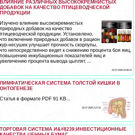
ВЛИЯНИЕ РАЗЛИЧНЫХ ВЫСОКОКРЕМНИСТЫХ
ДОБАВОК НА КАЧЕСТВО ПТИЦЕВОДЧЕСКОЙ
ПРОДУКЦИИ
Изучено влияние высококремнистых
природных добавок на качество
птицеводческой продукции. Установлено,
что включение природных добавок в рацион
кур-несушек улучшает прочность скорлупы,
что непосредственно ведет к снижению процента боя яиц,
повышению инкубационных показателей яиц и
увеличению процента вывода цыплят. ...
03 07 2026 23:40:12
ЛИМФАТИЧЕСКАЯ СИСТЕМА ТОЛСТОЙ КИШКИ В
ОНТОГЕНЕЗЕ
Статья в формате PDF 91 KB...
02 07 2026 2:27:16
ТОРГОВАЯ СИСТЕМА И&#8239;ИНВЕСТИЦИОННЫЕ
КАЧЕСТВА ЦЕННЫХ БУМАГ