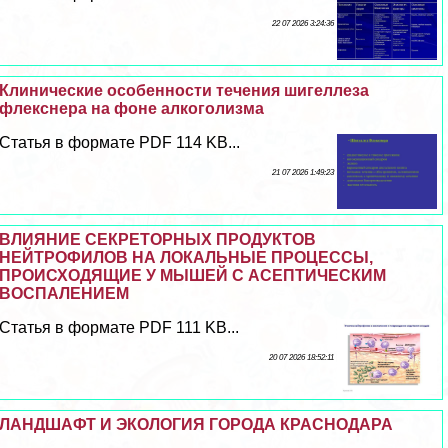
22 07 2026 3:24:36
Клинические особенности течения шигеллеза
флекснера на фоне алкоголизма
Статья в формате PDF 114 KB...
21 07 2026 1:49:23
ВЛИЯНИЕ СЕКРЕТОРНЫХ ПРОДУКТОВ
НЕЙТРОФИЛОВ НА ЛОКАЛЬНЫЕ ПРОЦЕССЫ,
ПРОИСХОДЯЩИЕ У МЫШЕЙ С АСЕПТИЧЕСКИМ
ВОСПАЛЕНИЕМ
Статья в формате PDF 111 KB...
20 07 2026 18:52:11
ЛАНДШАФТ И ЭКОЛОГИЯ ГОРОДА КРАСНОДАРА